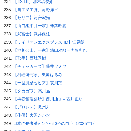
【EXILE】清木場俊介
【自由民主党】河野洋平
【セリア】河合宏光
【山口組平井一家】薄葉政嘉
【武富士】武井保雄
【ライドオンエクスプレスHD】江見朗
【稲川会山川一家】清田次郎＝内堀和也
【歌手】西城秀樹
【チェッカーズ】藤井フミヤ
【料理研究家】栗原はるみ
【一世風靡セピア】哀川翔
【タカガワ】高川晶
【再春館製薬所】西川通子＝西川正明
【プロレス】長州力
【俳優】大沢たかお
日本の長者番付1位～50位の自宅（2025年版）