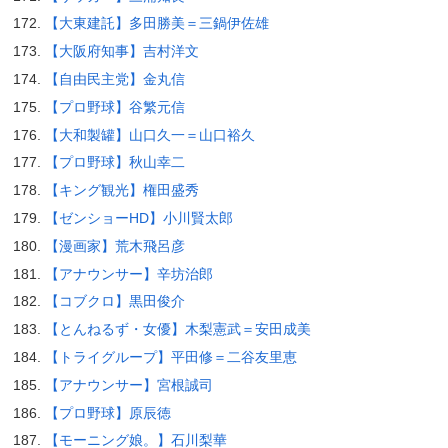
【大東建託】多田勝美＝三鍋伊佐雄
【大阪府知事】吉村洋文
【自由民主党】金丸信
【プロ野球】谷繁元信
【大和製罐】山口久一＝山口裕久
【プロ野球】秋山幸二
【キング観光】権田盛秀
【ゼンショーHD】小川賢太郎
【漫画家】荒木飛呂彦
【アナウンサー】辛坊治郎
【コブクロ】黒田俊介
【とんねるず・女優】木梨憲武＝安田成美
【トライグループ】平田修＝二谷友里恵
【アナウンサー】宮根誠司
【プロ野球】原辰徳
【モーニング娘。】石川梨華