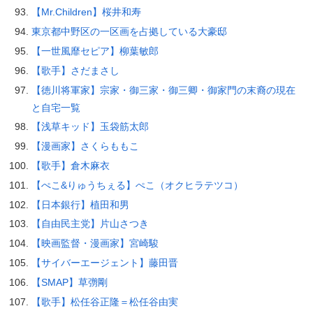
【Mr.Children】桜井和寿
東京都中野区の一区画を占拠している大豪邸
【一世風靡セピア】柳葉敏郎
【歌手】さだまさし
【徳川将軍家】宗家・御三家・御三卿・御家門の末裔の現在
と自宅一覧
【浅草キッド】玉袋筋太郎
【漫画家】さくらももこ
【歌手】倉木麻衣
【ぺこ&りゅうちぇる】ぺこ（オクヒラテツコ）
【日本銀行】植田和男
【自由民主党】片山さつき
【映画監督・漫画家】宮崎駿
【サイバーエージェント】藤田晋
【SMAP】草彅剛
【歌手】松任谷正隆＝松任谷由実