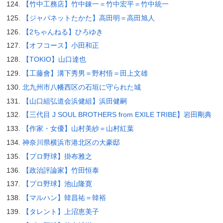
【竹中工務店】竹中錬一＝竹中宏平＝竹中統一
【ジャパネットたかた】高田明＝高田旭人
【2ちゃんねる】ひろゆき
【オフコース】小田和正
【TOKIO】山口達也
【工藤會】溝下秀男＝野村悟＝田上文雄
北九州市八幡西区の石垣に守られた城
【山口組弘道会浜健組】浜田健嗣
【三代目 J SOUL BROTHERS from EXILE TRIBE】岩田剛典
【作家・女優】山村美紗＝山村紅葉
神奈川県横浜市港北区の大豪邸
【プロ野球】掛布雅之
【政治評論家】竹田恒泰
【プロ野球】池山隆寛
【マルハン】韓昌祐＝韓裕
【タレント】上沼恵美子