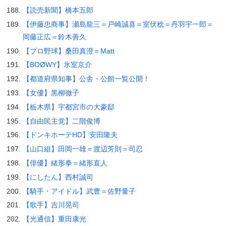
【読売新聞】橋本五郎
【伊藤忠商事】瀬島龍三＝戸崎誠喜＝室伏稔＝丹羽宇一郎＝
岡藤正広＝鈴木善久
【プロ野球】桑田真澄＝Matt
【BOØWY】氷室京介
【都道府県知事】公舎・公館一覧公開！
【女優】黒柳徹子
【栃木県】宇都宮市の大豪邸
【自由民主党】二階俊博
【ドンキホーテHD】安田隆夫
【山口組】田岡一雄＝渡辺芳則＝司忍
【俳優】緒形拳＝緒形直人
【にしたん】西村誠司
【騎手・アイドル】武豊＝佐野量子
【歌手】吉川晃司
【光通信】重田康光