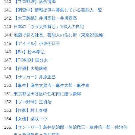
【プロ野球】落合博満
【調査中】情報提供を募集している芸能人一覧
【大王製紙】井川高雄＝井川意高
日本の「ウラ大金持ち」100人の自宅
地図で見る社長、芸能人の住む街（東京23区編）
【アイドル】小泉今日子
【B’z】松本孝弘
【TOKIO】国分太一
【俳優】大地康雄
【サッカー】井原正巳
【麻生】麻生太賀吉＝麻生太郎＝麻生泰
東京都世田谷区の住宅街に建つ豪邸
【プロ野球】王貞治
【作家】村上春樹
【女優】柴咲コウ
【サントリー】鳥井信治郎＝佐治敬三＝鳥井信一郎＝佐治信
忠＝新浪剛史＝鳥井信吾