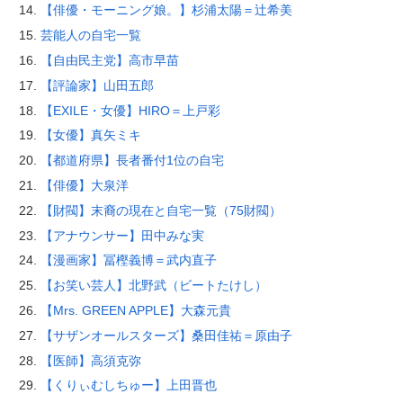
【俳優・モーニング娘。】杉浦太陽＝辻希美
芸能人の自宅一覧
【自由民主党】高市早苗
【評論家】山田五郎
【EXILE・女優】HIRO＝上戸彩
【女優】真矢ミキ
【都道府県】長者番付1位の自宅
【俳優】大泉洋
【財閥】末裔の現在と自宅一覧（75財閥）
【アナウンサー】田中みな実
【漫画家】冨樫義博＝武内直子
【お笑い芸人】北野武（ビートたけし）
【Mrs. GREEN APPLE】大森元貴
【サザンオールスターズ】桑田佳祐＝原由子
【医師】高須克弥
【くりぃむしちゅー】上田晋也