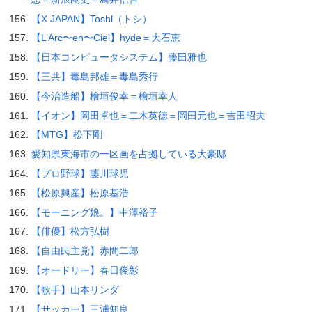
【X JAPAN】Toshl（トシ）
【L’Arc〜en〜Ciel】hyde＝大石恵
【日本コンピュータシステム】藤田雅也
【三共】毒島邦雄＝毒島秀行
【今治造船】檜垣俊幸＝檜垣幸人
【イオン】岡田卓也＝二木英徳＝岡田元也＝吉田昭夫
【MTG】松下剛
愛知県東海市の一区画を占拠している大豪邸
【プロ野球】藤川球児
【松原興産】松原基浩
【モーニング娘。】中澤裕子
【俳優】松方弘樹
【自由民主党】赤間二郎
【オードリー】春日俊彰
【歌手】山本リンダ
【サッカー】三浦知良