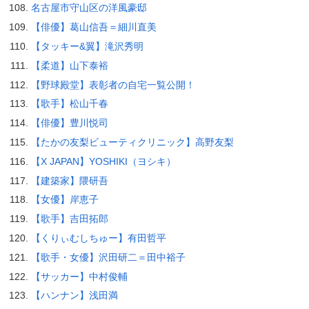
名古屋市守山区の洋風豪邸
【俳優】葛山信吾＝細川直美
【タッキー&翼】滝沢秀明
【柔道】山下泰裕
【野球殿堂】表彰者の自宅一覧公開！
【歌手】松山千春
【俳優】豊川悦司
【たかの友梨ビューティクリニック】高野友梨
【X JAPAN】YOSHIKI（ヨシキ）
【建築家】隈研吾
【女優】岸恵子
【歌手】吉田拓郎
【くりぃむしちゅー】有田哲平
【歌手・女優】沢田研二＝田中裕子
【サッカー】中村俊輔
【ハンナン】浅田満