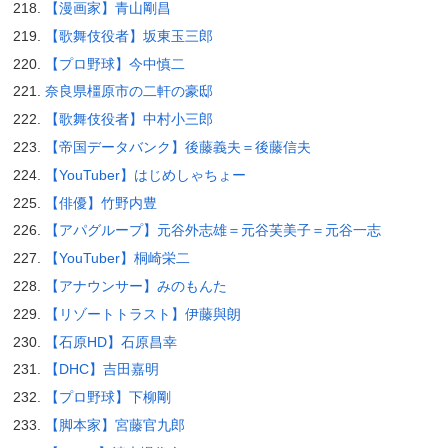
【漫画家】青山剛昌
【歌舞伎役者】坂東玉三郎
【プロ野球】今中慎二
奈良県橿原市の二軒の豪邸
【歌舞伎役者】中村小三郎
【帝国データバンク】後藤義夫＝後藤信夫
【YouTuber】はじめしゃちょー
【俳優】竹野内豊
【アパグループ】元谷外志雄＝元谷芙美子＝元谷一志
【YouTuber】桐崎栄二
【アナウンサー】みのもんた
【リゾートトラスト】伊藤與朗
【石原HD】石原昌幸
【DHC】吉田嘉明
【プロ野球】下柳剛
【脚本家】宮藤官九郎