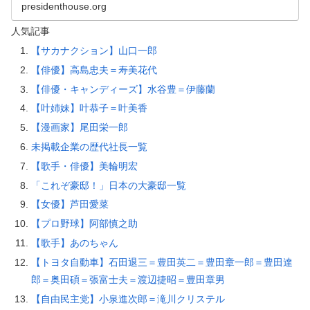
presidenthouse.org
人気記事
【サカナクション】山口一郎
【俳優】高島忠夫＝寿美花代
【俳優・キャンディーズ】水谷豊＝伊藤蘭
【叶姉妹】叶恭子＝叶美香
【漫画家】尾田栄一郎
未掲載企業の歴代社長一覧
【歌手・俳優】美輪明宏
「これぞ豪邸！」日本の大豪邸一覧
【女優】芦田愛菜
【プロ野球】阿部慎之助
【歌手】あのちゃん
【トヨタ自動車】石田退三＝豊田英二＝豊田章一郎＝豊田達
郎＝奥田碩＝張富士夫＝渡辺捷昭＝豊田章男
【自由民主党】小泉進次郎＝滝川クリステル