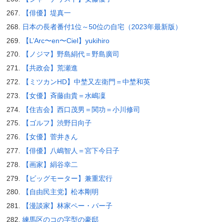
【俳優】堤真一
日本の長者番付1位～50位の自宅（2023年最新版）
【L’Arc〜en〜Ciel】yukihiro
【ノジマ】野島絹代＝野島廣司
【共政会】荒瀬進
【ミツカンHD】中埜又左衛門＝中埜和英
【女優】斉藤由貴＝水嶋凜
【住吉会】西口茂男＝関功＝小川修司
【ゴルフ】渋野日向子
【女優】菅井きん
【俳優】八嶋智人＝宮下今日子
【画家】絹谷幸二
【ビッグモーター】兼重宏行
【自由民主党】松本剛明
【漫談家】林家ペー・パー子
練馬区のコの字型の豪邸