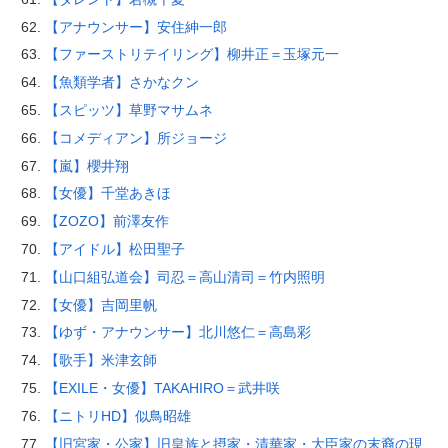
【アナウンサー】安住紳一郎
【ファーストリテイリング】柳井正＝玉塚元一
【魚類学者】さかなクン
【スピッツ】草野マサムネ
【コメディアン】所ジョージ
【嵐】櫻井翔
【女優】千堂あきほ
【ZOZO】前澤友作
【アイドル】松田聖子
【山口組弘道会】司忍＝高山清司＝竹内照明
【女優】吉岡里帆
【ゆず・アナウンサー】北川悠仁＝高島彩
【歌手】米津玄師
【EXILE・女優】TAKAHIRO＝武井咲
【ニトリHD】似鳥昭雄
【旧宮家・公家】旧皇族と摂家・清華家・大臣家の末裔の現