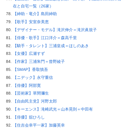
在と自宅一覧（26家）
【紳助・竜介】島田紳助
【歌手】安室奈美恵
【デザイナー・モデル】滝沢伸介＝滝沢眞規子
【俳優・歌手】江口洋介＝森高千里
【騎手・タレント】三浦皇成＝ほしのあき
【女優】広瀬すず
【作家】三浦朱門＝曾野綾子
【SMAP】香取慎吾
【ニデック】永守重信
【俳優】阿部寛
【芸術家】草間彌生
【自由民主党】河野太郎
【キーエンス】滝崎武光＝山本晃則＝中田有
【俳優】舘ひろし
【住吉会幸平一家】加藤英幸