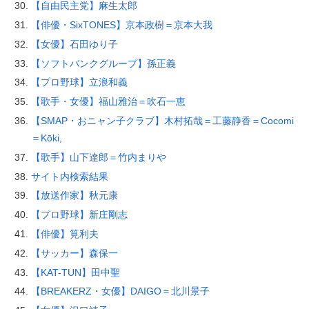
【自由民主党】麻生太郎
【俳優・SixTONES】京本政樹＝京本大我
【女優】石田ゆり子
【ソフトバンクグループ】孫正義
【プロ野球】立浪和義
【歌手・女優】福山雅治＝吹石一恵
【SMAP・おニャン子クラブ】木村拓哉＝工藤静香＝Cocomi
＝Kōki,
【歌手】山下達郎＝竹内まりや
サイト内検索結果
【放送作家】秋元康
【プロ野球】新庄剛志
【俳優】筧利夫
【サッカー】森保一
【KAT-TUN】田中聖
【BREAKERZ・女優】DAIGO＝北川景子