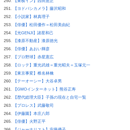
【東横イン】西田憲正
【ヨドバシカメラ】藤沢昭和
【小説家】林真理子
【俳優】松田優作＝松田美由紀
【光GENJI】諸星和己
【漆原不動産】漆原徳光
【俳優】あおい輝彦
【プロ野球】赤星憲広
【ロッテ】重光武雄＝重光昭夫＝玉塚元一
【東京事変】椎名林檎
【テーオーシー】大谷卓男
【GMOインターネット】熊谷正寿
【歴代総理大臣】子孫の現在と自宅一覧
【プロレス】武藤敬司
【伊藤園】本庄八郎
【俳優】火野正平
【ジャーナリスト】安藤優子