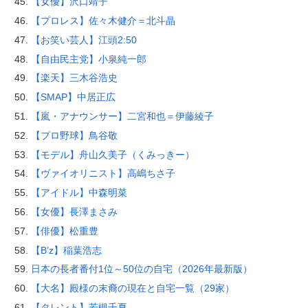
【女優】沢口靖子
【プロレス】佐々木健介＝北斗晶
【お笑い芸人】江頭2:50
【自由民主党】小泉純一郎
【楽天】三木谷浩史
【SMAP】中居正広
【嵐・アナウンサー】二宮和也＝伊藤綾子
【プロ野球】鳥谷敬
【モデル】舟山久美子（くみっきー）
【ヴァイオリニスト】高嶋ちさ子
【アイドル】中森明菜
【女優】長澤まさみ
【俳優】松重豊
【B’z】稲葉浩志
日本の長者番付1位～50位の自宅（2026年最新版）
【大名】殿様の末裔の現在と自宅一覧（29家）
【タレント】若槻千夏