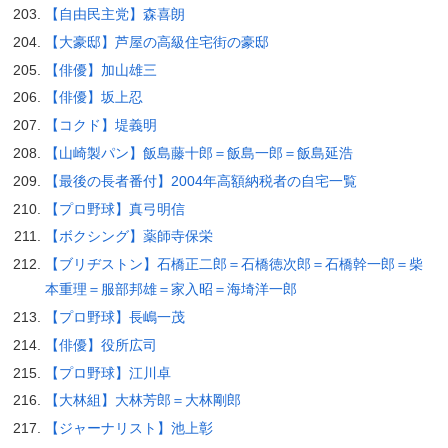
【自由民主党】森喜朗
【大豪邸】芦屋の高級住宅街の豪邸
【俳優】加山雄三
【俳優】坂上忍
【コクド】堤義明
【山崎製パン】飯島藤十郎＝飯島一郎＝飯島延浩
【最後の長者番付】2004年高額納税者の自宅一覧
【プロ野球】真弓明信
【ボクシング】薬師寺保栄
【ブリヂストン】石橋正二郎＝石橋徳次郎＝石橋幹一郎＝柴
本重理＝服部邦雄＝家入昭＝海埼洋一郎
【プロ野球】長嶋一茂
【俳優】役所広司
【プロ野球】江川卓
【大林組】大林芳郎＝大林剛郎
【ジャーナリスト】池上彰