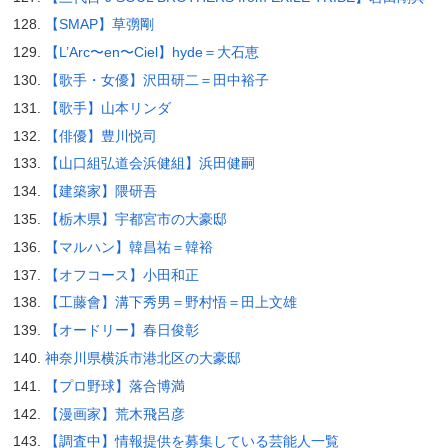
【SMAP】草彅剛
【L’Arc〜en〜Ciel】hyde＝大石恵
【歌手・女優】沢田研二＝田中裕子
【歌手】山本リンダ
【俳優】豊川悦司
【山口組弘道会浜健組】浜田健嗣
【建築家】隈研吾
【栃木県】宇都宮市の大豪邸
【マルハン】韓昌祐＝韓裕
【オフコース】小田和正
【工藤會】溝下秀男＝野村悟＝田上文雄
【オードリー】春日俊彰
神奈川県横浜市港北区の大豪邸
【プロ野球】落合博満
【漫画家】荒木飛呂彦
【調査中】情報提供を募集している芸能人一覧