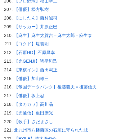
【プロ野球】秋山幸二
【俳優】松方弘樹
【にしたん】西村誠司
【サッカー】井原正巳
【麻生】麻生太賀吉＝麻生太郎＝麻生泰
【コクド】堤義明
【石原HD】石原昌幸
【光GENJI】諸星和己
【東横イン】西田憲正
【俳優】加山雄三
【帝国データバンク】後藤義夫＝後藤信夫
【俳優】坂上忍
【タカガワ】高川晶
【光通信】重田康光
【歌手】さだまさし
北九州市八幡西区の石垣に守られた城
【EXILE】清木場俊介