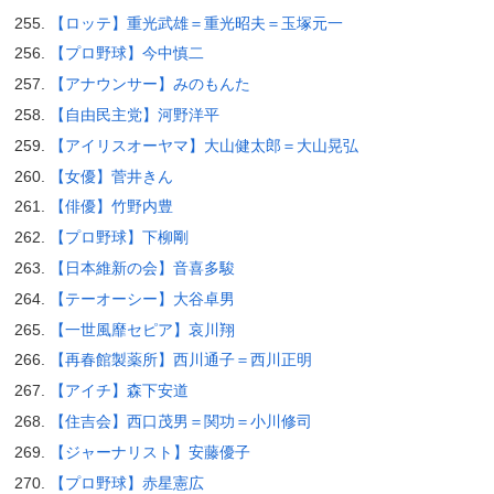
【ロッテ】重光武雄＝重光昭夫＝玉塚元一
【プロ野球】今中慎二
【アナウンサー】みのもんた
【自由民主党】河野洋平
【アイリスオーヤマ】大山健太郎＝大山晃弘
【女優】菅井きん
【俳優】竹野内豊
【プロ野球】下柳剛
【日本維新の会】音喜多駿
【テーオーシー】大谷卓男
【一世風靡セピア】哀川翔
【再春館製薬所】西川通子＝西川正明
【アイチ】森下安道
【住吉会】西口茂男＝関功＝小川修司
【ジャーナリスト】安藤優子
【プロ野球】赤星憲広