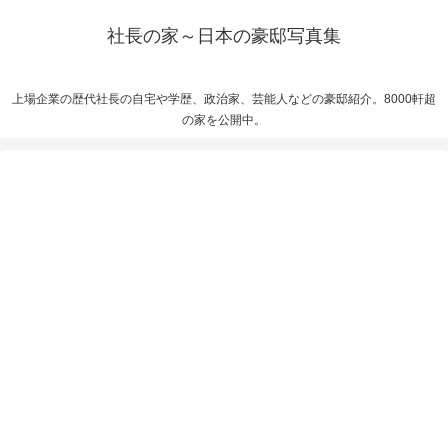
社長の家～日本の豪邸写真集
上場企業の歴代社長の自宅や学歴、政治家、芸能人などの豪邸紹介。8000軒超
の家を公開中。