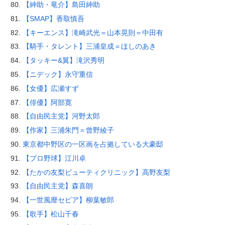
【紳助・竜介】島田紳助
【SMAP】香取慎吾
【キーエンス】滝崎武光＝山本晃則＝中田有
【騎手・タレント】三浦皇成＝ほしのあき
【タッキー&翼】滝沢秀明
【ニデック】永守重信
【女優】広瀬すず
【俳優】阿部寛
【自由民主党】河野太郎
【作家】三浦朱門＝曾野綾子
東京都中野区の一区画を占拠している大豪邸
【プロ野球】江川卓
【たかの友梨ビューティクリニック】高野友梨
【自由民主党】森喜朗
【一世風靡セピア】柳葉敏郎
【歌手】松山千春