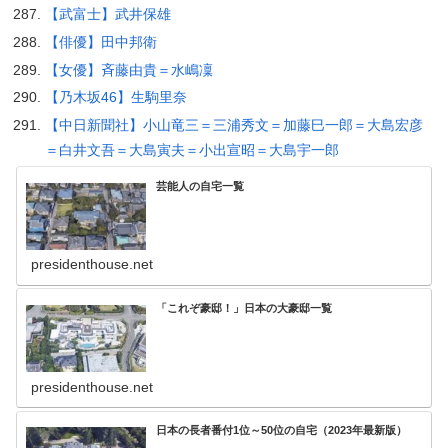
【武富士】武井保雄
【俳優】田中邦衛
【女優】斉藤由貴＝水嶋凜
【乃木坂46】生駒里奈
【中日新聞社】小山竜三＝三浦秀文＝加藤巳一郎＝大島宏彦
＝白井文吾＝大島寅夫＝小出宣昭＝大島宇一郎
芸能人の自宅一覧
presidenthouse.net
「これぞ豪邸！」日本の大豪邸一覧
presidenthouse.net
日本の長者番付1位～50位の自宅（2023年最新版）