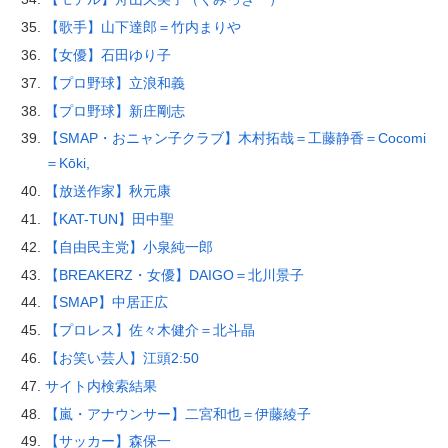
【歌手】山下達郎＝竹内まりや
【女優】石田ゆり子
【プロ野球】立浪和義
【プロ野球】新庄剛志
【SMAP・おニャン子クラブ】木村拓哉＝工藤静香＝Cocomi
＝Kōki,
【放送作家】秋元康
【KAT-TUN】田中聖
【自由民主党】小泉純一郎
【BREAKERZ・女優】DAIGO＝北川景子
【SMAP】中居正広
【プロレス】佐々木健介＝北斗晶
【お笑い芸人】江頭2:50
サイト内検索結果
【嵐・アナウンサー】二宮和也＝伊藤綾子
【サッカー】森保一