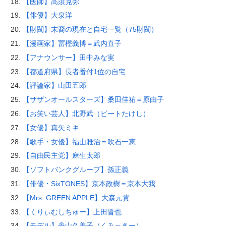
【医師】高須克弥
【俳優】大泉洋
【財閥】末裔の現在と自宅一覧（75財閥）
【漫画家】冨樫義博＝武内直子
【アナウンサー】田中みな実
【都道府県】長者番付1位の自宅
【評論家】山田五郎
【サザンオールスターズ】桑田佳祐＝原由子
【お笑い芸人】北野武（ビートたけし）
【女優】真矢ミキ
【歌手・女優】福山雅治＝吹石一恵
【自由民主党】麻生太郎
【ソフトバンクグループ】孫正義
【俳優・SixTONES】京本政樹＝京本大我
【Mrs. GREEN APPLE】大森元貴
【くりぃむしちゅー】上田晋也
【モデル】舟山久美子（くみっきー）