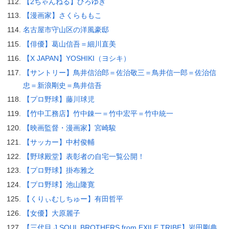
【2ちゃんねる】ひろゆき
【漫画家】さくらももこ
名古屋市守山区の洋風豪邸
【俳優】葛山信吾＝細川直美
【X JAPAN】YOSHIKI（ヨシキ）
【サントリー】鳥井信治郎＝佐治敬三＝鳥井信一郎＝佐治信
忠＝新浪剛史＝鳥井信吾
【プロ野球】藤川球児
【竹中工務店】竹中錬一＝竹中宏平＝竹中統一
【映画監督・漫画家】宮崎駿
【サッカー】中村俊輔
【野球殿堂】表彰者の自宅一覧公開！
【プロ野球】掛布雅之
【プロ野球】池山隆寛
【くりぃむしちゅー】有田哲平
【女優】大原麗子
【三代目 J SOUL BROTHERS from EXILE TRIBE】岩田剛典