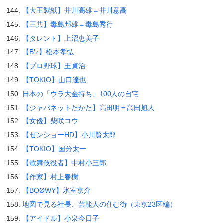
【大王製紙】井川高雄＝井川意高
【三共】毒島邦雄＝毒島秀行
【タレント】上沼恵美子
【B’z】松本孝弘
【プロ野球】王貞治
【TOKIO】山口達也
日本の「ウラ大金持ち」100人の自宅
【ジャパネットたかた】高田明＝高田旭人
【女優】柴咲コウ
【ゼンショーHD】小川賢太郎
【TOKIO】国分太一
【歌舞伎役者】中村小三郎
【作家】村上春樹
【BOØWY】氷室京介
地図で見る社長、芸能人の住む街（東京23区編）
【アイドル】小泉今日子