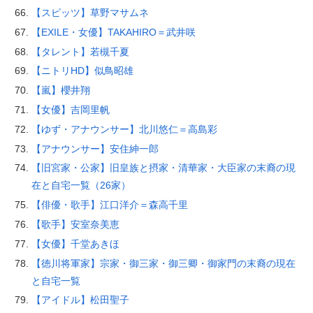
【スピッツ】草野マサムネ
【EXILE・女優】TAKAHIRO＝武井咲
【タレント】若槻千夏
【ニトリHD】似鳥昭雄
【嵐】櫻井翔
【女優】吉岡里帆
【ゆず・アナウンサー】北川悠仁＝高島彩
【アナウンサー】安住紳一郎
【旧宮家・公家】旧皇族と摂家・清華家・大臣家の末裔の現
在と自宅一覧（26家）
【俳優・歌手】江口洋介＝森高千里
【歌手】安室奈美恵
【女優】千堂あきほ
【徳川将軍家】宗家・御三家・御三卿・御家門の末裔の現在
と自宅一覧
【アイドル】松田聖子