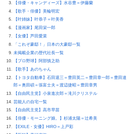
【俳優・キャンディーズ】水谷豊＝伊藤蘭
【歌手・俳優】美輪明宏
【叶姉妹】叶恭子＝叶美香
【漫画家】尾田栄一郎
【女優】芦田愛菜
「これぞ豪邸！」日本の大豪邸一覧
未掲載企業の歴代社長一覧
【プロ野球】阿部慎之助
【歌手】あのちゃん
【トヨタ自動車】石田退三＝豊田英二＝豊田章一郎＝豊田達
郎＝奥田碩＝張富士夫＝渡辺捷昭＝豊田章男
【自由民主党】小泉進次郎＝滝川クリステル
芸能人の自宅一覧
【自由民主党】高市早苗
【俳優・モーニング娘。】杉浦太陽＝辻希美
【EXILE・女優】HIRO＝上戸彩