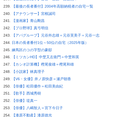
【最後の長者番付】2004年高額納税者の自宅一覧
【アナウンサー】宮根誠司
【漫画家】青山剛昌
【プロ野球】真弓明信
【アパグループ】元谷外志雄＝元谷芙美子＝元谷一志
日本の長者番付1位～50位の自宅（2025年版）
練馬区のコの字型の豪邸
【ミツカンHD】中埜又左衛門＝中埜和英
【カシオ計算機】樫尾俊雄＝樫尾和雄
【小説家】林真理子
【V6・女優】井ノ原快彦＝瀬戸朝香
【俳優】松田優作＝松田美由紀
【歌手】西城秀樹
【俳優】堤真一
【俳優】八嶋智人＝宮下今日子
【漆原不動産】漆原徳光