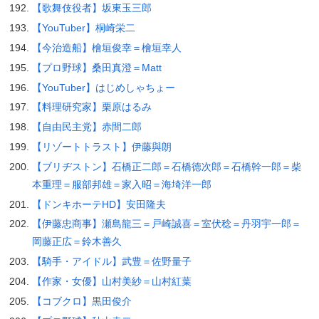
【歌舞伎役者】坂東玉三郎
【YouTuber】桐崎栄二
【今治造船】檜垣俊幸＝檜垣幸人
【プロ野球】桑田真澄＝Matt
【YouTuber】はじめしゃちょー
【料理研究家】栗原はるみ
【自由民主党】赤間二郎
【リゾートトラスト】伊藤與朗
【ブリヂストン】石橋正二郎＝石橋徳次郎＝石橋幹一郎＝柴
本重理＝服部邦雄＝家入昭＝海埼洋一郎
【ドンキホーテHD】安田隆夫
【伊藤忠商事】瀬島龍三＝戸崎誠喜＝室伏稔＝丹羽宇一郎＝
岡藤正広＝鈴木善久
【騎手・アイドル】武豊＝佐野量子
【作家・女優】山村美紗＝山村紅葉
【コブクロ】黒田俊介