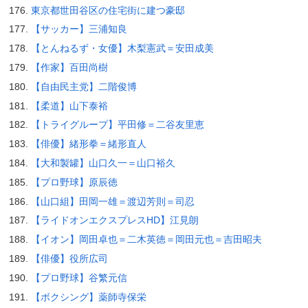
東京都世田谷区の住宅街に建つ豪邸
【サッカー】三浦知良
【とんねるず・女優】木梨憲武＝安田成美
【作家】百田尚樹
【自由民主党】二階俊博
【柔道】山下泰裕
【トライグループ】平田修＝二谷友里恵
【俳優】緒形拳＝緒形直人
【大和製罐】山口久一＝山口裕久
【プロ野球】原辰徳
【山口組】田岡一雄＝渡辺芳則＝司忍
【ライドオンエクスプレスHD】江見朗
【イオン】岡田卓也＝二木英徳＝岡田元也＝吉田昭夫
【俳優】役所広司
【プロ野球】谷繁元信
【ボクシング】薬師寺保栄