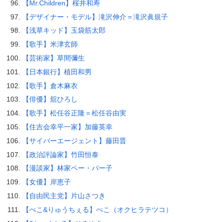
【Mr.Children】桜井和寿
【デザイナー・モデル】滝沢伸介＝滝沢眞規子
【浅草キッド】玉袋筋太郎
【歌手】米津玄師
【芸術家】草間彌生
【日本銀行】植田和男
【歌手】倉木麻衣
【俳優】舘ひろし
【歌手】松任谷正隆＝松任谷由実
【住吉会幸平一家】加藤英幸
【サイバーエージェント】藤田晋
【政治評論家】竹田恒泰
【漫談家】林家ペー・パー子
【女優】岸恵子
【自由民主党】片山さつき
【ぺこ&りゅうちぇる】ぺこ（オクヒラテツコ）