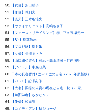
【女優】沢口靖子
【俳優】筧利夫
【楽天】三木谷浩史
【ヴァイオリニスト】高嶋ちさ子
【ファーストリテイリング】柳井正＝玉塚元一
【B’z】稲葉浩志
【プロ野球】鳥谷敬
【女優】長澤まさみ
【山口組弘道会】司忍＝高山清司＝竹内照明
【アイドル】中森明菜
日本の長者番付1位～50位の自宅（2026年最新版）
【ZOZO】前澤友作
【大名】殿様の末裔の現在と自宅一覧（29家）
【魚類学者】さかなクン
【俳優】松重豊
【コメディアン】所ジョージ