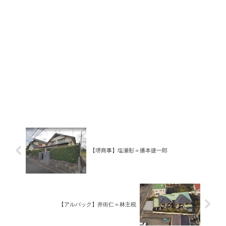
【堺商事】塩瀬彰＝播本捷一郎
【アルバック】井街仁＝林主税