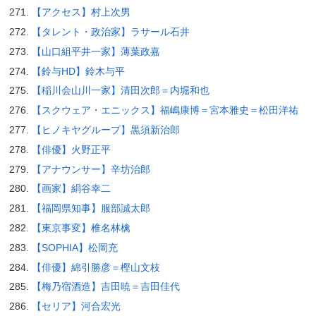
【アクセス】村上次男
【タレント・政治家】ラサール石井
【山口組平井一家】薄葉政嘉
【鈴与HD】鈴木与平
【稲川会山川一家】清田次郎＝内堀和也
【スクウェア・エニックス】福嶋康博＝宮本雅史＝松田洋祐
【ヒノキヤグループ】黒須新治郎
【俳優】火野正平
【アナウンサー】辛坊治郎
【画家】絹谷幸二
【福岡県知事】服部誠太郎
【東京事変】椎名林檎
【SOPHIA】松岡充
【俳優】綿引勝彦＝樫山文枝
【梅乃宿酒造】吉田暁＝吉田佳代
【セリア】河合宏光