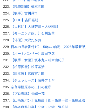
【読売新聞】橋本五郎
【歌手】吉川晃司
【DHC】吉田嘉明
【大林組】大林芳郎＝大林剛郎
【モーニング娘。】石川梨華
【俳優】大沢たかお
日本の長者番付1位～50位の自宅（2023年最新版）
【オートパンサー】高田克彦
【歌手・女優】坂本九＝柏木由紀子
【松原興産】松原基浩
【脚本家】宮藤官九郎
【チェッカーズ】藤井フミヤ
奈良県橿原市の二軒の豪邸
【プロ野球】長嶋一茂
【山崎製パン】飯島藤十郎＝飯島一郎＝飯島延浩
【都道府県知事】公舎・公館一覧公開！