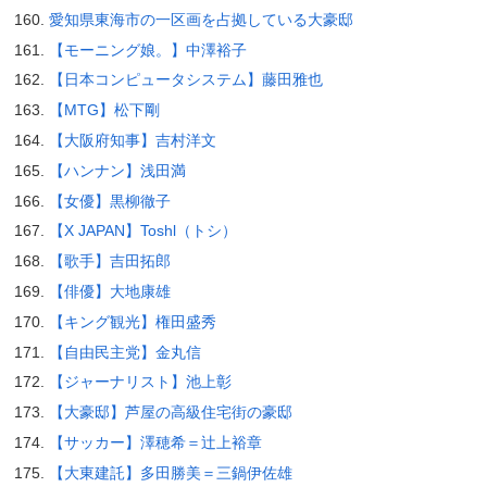
愛知県東海市の一区画を占拠している大豪邸
【モーニング娘。】中澤裕子
【日本コンピュータシステム】藤田雅也
【MTG】松下剛
【大阪府知事】吉村洋文
【ハンナン】浅田満
【女優】黒柳徹子
【X JAPAN】Toshl（トシ）
【歌手】吉田拓郎
【俳優】大地康雄
【キング観光】権田盛秀
【自由民主党】金丸信
【ジャーナリスト】池上彰
【大豪邸】芦屋の高級住宅街の豪邸
【サッカー】澤穂希＝辻上裕章
【大東建託】多田勝美＝三鍋伊佐雄