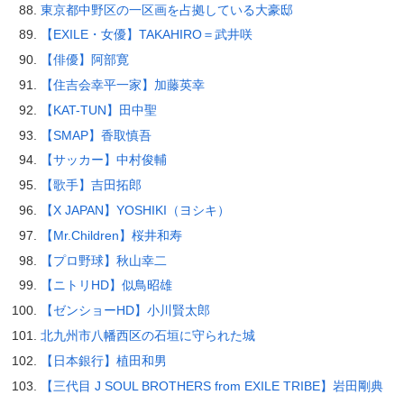
東京都中野区の一区画を占拠している大豪邸
【EXILE・女優】TAKAHIRO＝武井咲
【俳優】阿部寛
【住吉会幸平一家】加藤英幸
【KAT-TUN】田中聖
【SMAP】香取慎吾
【サッカー】中村俊輔
【歌手】吉田拓郎
【X JAPAN】YOSHIKI（ヨシキ）
【Mr.Children】桜井和寿
【プロ野球】秋山幸二
【ニトリHD】似鳥昭雄
【ゼンショーHD】小川賢太郎
北九州市八幡西区の石垣に守られた城
【日本銀行】植田和男
【三代目 J SOUL BROTHERS from EXILE TRIBE】岩田剛典