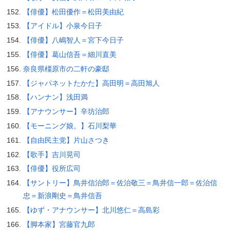
【俳優】松田優作＝松田美由紀
【アイドル】小泉今日子
【俳優】八嶋智人＝宮下今日子
【俳優】葛山信吾＝細川直美
奈良県橿原市の二軒の豪邸
【ジャパネットたかた】高田明＝高田旭人
【ハンナン】浅田満
【アナウンサー】辛坊治郎
【モーニング娘。】石川梨華
【自由民主党】片山さつき
【歌手】吉川晃司
【俳優】役所広司
【サントリー】鳥井信治郎＝佐治敬三＝鳥井信一郎＝佐治信
忠＝新浪剛史＝鳥井信吾
【ゆず・アナウンサー】北川悠仁＝高島彩
【脚本家】宮藤官九郎