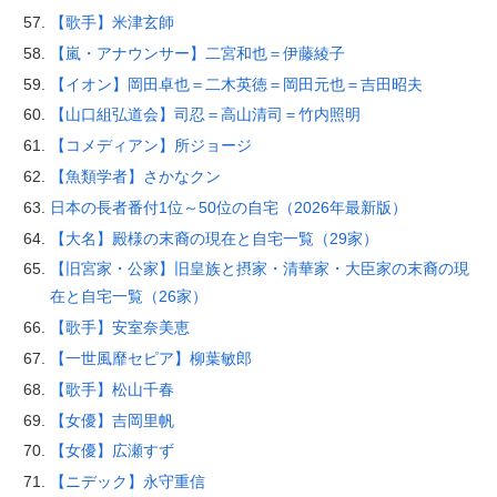
【歌手】米津玄師
【嵐・アナウンサー】二宮和也＝伊藤綾子
【イオン】岡田卓也＝二木英徳＝岡田元也＝吉田昭夫
【山口組弘道会】司忍＝高山清司＝竹内照明
【コメディアン】所ジョージ
【魚類学者】さかなクン
日本の長者番付1位～50位の自宅（2026年最新版）
【大名】殿様の末裔の現在と自宅一覧（29家）
【旧宮家・公家】旧皇族と摂家・清華家・大臣家の末裔の現
在と自宅一覧（26家）
【歌手】安室奈美恵
【一世風靡セピア】柳葉敏郎
【歌手】松山千春
【女優】吉岡里帆
【女優】広瀬すず
【ニデック】永守重信