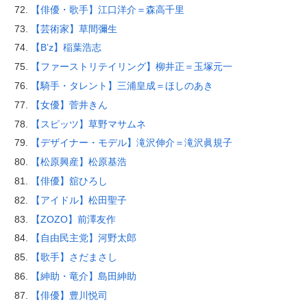
【俳優・歌手】江口洋介＝森高千里
【芸術家】草間彌生
【B’z】稲葉浩志
【ファーストリテイリング】柳井正＝玉塚元一
【騎手・タレント】三浦皇成＝ほしのあき
【女優】菅井きん
【スピッツ】草野マサムネ
【デザイナー・モデル】滝沢伸介＝滝沢眞規子
【松原興産】松原基浩
【俳優】舘ひろし
【アイドル】松田聖子
【ZOZO】前澤友作
【自由民主党】河野太郎
【歌手】さだまさし
【紳助・竜介】島田紳助
【俳優】豊川悦司