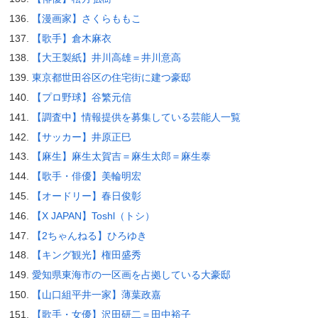
【漫画家】さくらももこ
【歌手】倉木麻衣
【大王製紙】井川高雄＝井川意高
東京都世田谷区の住宅街に建つ豪邸
【プロ野球】谷繁元信
【調査中】情報提供を募集している芸能人一覧
【サッカー】井原正巳
【麻生】麻生太賀吉＝麻生太郎＝麻生泰
【歌手・俳優】美輪明宏
【オードリー】春日俊彰
【X JAPAN】Toshl（トシ）
【2ちゃんねる】ひろゆき
【キング観光】権田盛秀
愛知県東海市の一区画を占拠している大豪邸
【山口組平井一家】薄葉政嘉
【歌手・女優】沢田研二＝田中裕子