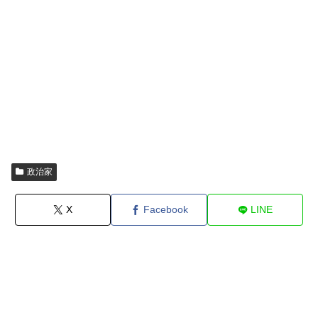
政治家
X
Facebook
LINE