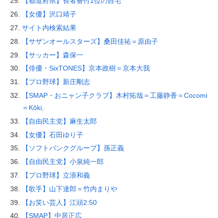
【都道府県】長者番付1位の自宅
【女優】沢口靖子
サイト内検索結果
【サザンオールスターズ】桑田佳祐＝原由子
【サッカー】森保一
【俳優・SixTONES】京本政樹＝京本大我
【プロ野球】新庄剛志
【SMAP・おニャン子クラブ】木村拓哉＝工藤静香＝Cocomi
＝Kōki,
【自由民主党】麻生太郎
【女優】石田ゆり子
【ソフトバンクグループ】孫正義
【自由民主党】小泉純一郎
【プロ野球】立浪和義
【歌手】山下達郎＝竹内まりや
【お笑い芸人】江頭2:50
【SMAP】中居正広