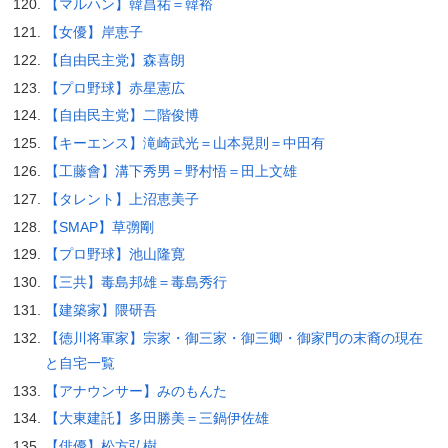
【マルハン】韓昌祐＝韓裕
【女優】岸恵子
【自由民主党】森喜朗
【プロ野球】赤星憲広
【自由民主党】二階俊博
【キーエンス】滝崎武光＝山本晃則＝中田有
【工藤會】溝下秀男＝野村悟＝田上文雄
【タレント】上沼恵美子
【SMAP】草彅剛
【プロ野球】池山隆寛
【三共】毒島邦雄＝毒島秀行
【建築家】隈研吾
【徳川将軍家】宗家・御三家・御三卿・御家門の末裔の現在
と自宅一覧
【アナウンサー】みのもんた
【大東建託】多田勝美＝三鍋伊佐雄
【俳優】松方弘樹