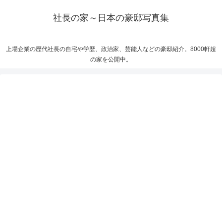
社長の家～日本の豪邸写真集
上場企業の歴代社長の自宅や学歴、政治家、芸能人などの豪邸紹介。8000軒超
の家を公開中。