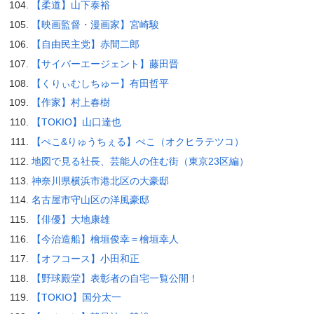
【柔道】山下泰裕
【映画監督・漫画家】宮崎駿
【自由民主党】赤間二郎
【サイバーエージェント】藤田晋
【くりぃむしちゅー】有田哲平
【作家】村上春樹
【TOKIO】山口達也
【ぺこ&りゅうちぇる】ぺこ（オクヒラテツコ）
地図で見る社長、芸能人の住む街（東京23区編）
神奈川県横浜市港北区の大豪邸
名古屋市守山区の洋風豪邸
【俳優】大地康雄
【今治造船】檜垣俊幸＝檜垣幸人
【オフコース】小田和正
【野球殿堂】表彰者の自宅一覧公開！
【TOKIO】国分太一