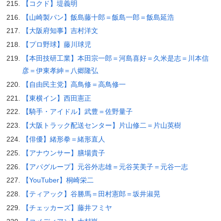
【コクド】堤義明
【山崎製パン】飯島藤十郎＝飯島一郎＝飯島延浩
【大阪府知事】吉村洋文
【プロ野球】藤川球児
【本田技研工業】本田宗一郎＝河島喜好＝久米是志＝川本信
彦＝伊東孝紳＝八郷隆弘
【自由民主党】高鳥修＝高鳥修一
【東横イン】西田憲正
【騎手・アイドル】武豊＝佐野量子
【大阪トラック配送センター】片山修二＝片山英樹
【俳優】緒形拳＝緒形直人
【アナウンサー】膳場貴子
【アパグループ】元谷外志雄＝元谷芙美子＝元谷一志
【YouTuber】桐崎栄二
【ティアック】谷勝馬＝田村憲郎＝坂井淑晃
【チェッカーズ】藤井フミヤ