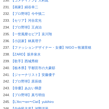
【コメディアン】大村崑
【画家】絹谷幸二
【プロ野球】今中慎二
【セリア】河合宏光
【プロ野球】王貞治
【一世風靡セピア】哀川翔
【小説家】林真理子
【ファッションデザイナー・女優】NIGO＝牧瀬里穂
【ZARD】坂井泉水
【歌手】西城秀樹
【栃木県】宇都宮市の大豪邸
【ジャーナリスト】安藤優子
【プロ野球】原辰徳
【俳優】あおい輝彦
【プロ野球】真弓明信
【L’Arc〜en〜Ciel】yukihiro
【自由民主党】河野洋平