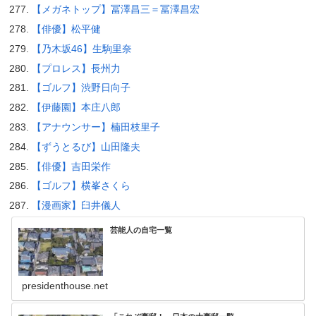
【メガネトップ】冨澤昌三＝冨澤昌宏
【俳優】松平健
【乃木坂46】生駒里奈
【プロレス】長州力
【ゴルフ】渋野日向子
【伊藤園】本庄八郎
【アナウンサー】楠田枝里子
【ずうとるび】山田隆夫
【俳優】吉田栄作
【ゴルフ】横峯さくら
【漫画家】臼井儀人
芸能人の自宅一覧
presidenthouse.net