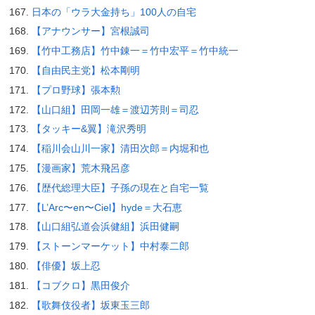
日本の「ウラ大金持ち」100人の自宅
【アナウンサー】宮根誠司
【竹中工務店】竹中錬一＝竹中宏平＝竹中統一
【自由民主党】松本剛明
【プロ野球】張本勲
【山口組】田岡一雄＝渡辺芳則＝司忍
【タッキー&翼】滝沢秀明
【稲川会山川一家】清田次郎＝内堀和也
【漫画家】荒木飛呂彦
【歴代総理大臣】子孫の現在と自宅一覧
【L’Arc〜en〜Ciel】hyde＝大石恵
【山口組弘道会浜健組】浜田健嗣
【ストーンマーケット】中村泰二郎
【俳優】坂上忍
【コブクロ】黒田俊介
【歌舞伎役者】坂東玉三郎