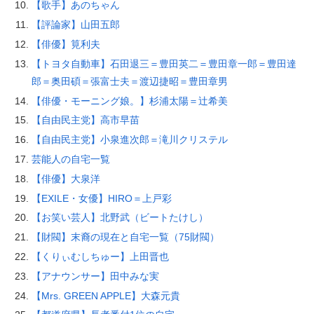
【歌手】あのちゃん
【評論家】山田五郎
【俳優】筧利夫
【トヨタ自動車】石田退三＝豊田英二＝豊田章一郎＝豊田達
郎＝奥田碩＝張富士夫＝渡辺捷昭＝豊田章男
【俳優・モーニング娘。】杉浦太陽＝辻希美
【自由民主党】高市早苗
【自由民主党】小泉進次郎＝滝川クリステル
芸能人の自宅一覧
【俳優】大泉洋
【EXILE・女優】HIRO＝上戸彩
【お笑い芸人】北野武（ビートたけし）
【財閥】末裔の現在と自宅一覧（75財閥）
【くりぃむしちゅー】上田晋也
【アナウンサー】田中みな実
【Mrs. GREEN APPLE】大森元貴