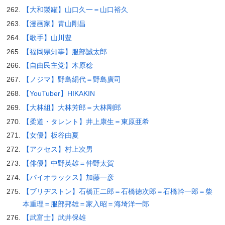
【大和製罐】山口久一＝山口裕久
【漫画家】青山剛昌
【歌手】山川豊
【福岡県知事】服部誠太郎
【自由民主党】木原稔
【ノジマ】野島絹代＝野島廣司
【YouTuber】HIKAKIN
【大林組】大林芳郎＝大林剛郎
【柔道・タレント】井上康生＝東原亜希
【女優】板谷由夏
【アクセス】村上次男
【俳優】中野英雄＝仲野太賀
【パイオラックス】加藤一彦
【ブリヂストン】石橋正二郎＝石橋徳次郎＝石橋幹一郎＝柴
本重理＝服部邦雄＝家入昭＝海埼洋一郎
【武富士】武井保雄