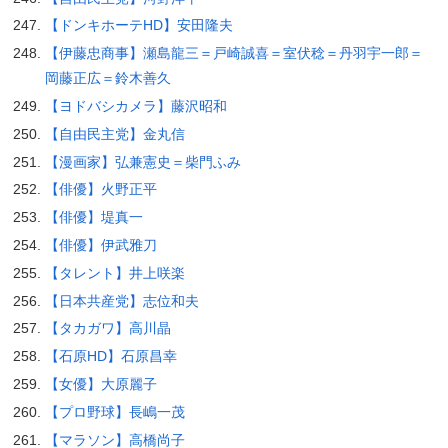
【ドンキホーテHD】安田隆夫
【伊藤忠商事】瀬島龍三＝戸崎誠喜＝室伏稔＝丹羽宇一郎＝
岡藤正広＝鈴木善久
【ヨドバシカメラ】藤沢昭和
【自由民主党】金丸信
【漫画家】弘兼憲史＝柴門ふみ
【俳優】火野正平
【俳優】堤真一
【俳優】伊武雅刀
【タレント】井上咲楽
【日本共産党】志位和夫
【タカガワ】高川晶
【石原HD】石原昌幸
【女優】大原麗子
【プロ野球】長嶋一茂
【マラソン】高橋尚子