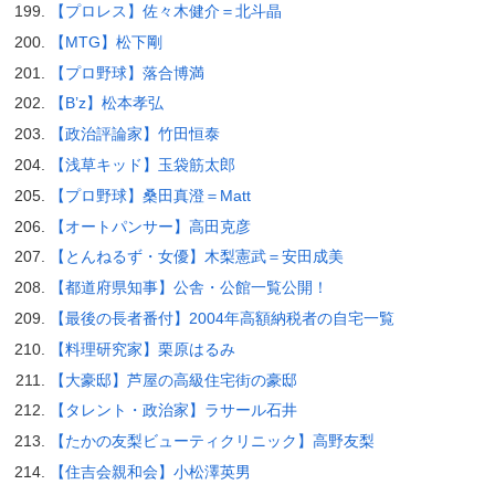
【プロレス】佐々木健介＝北斗晶
【MTG】松下剛
【プロ野球】落合博満
【B’z】松本孝弘
【政治評論家】竹田恒泰
【浅草キッド】玉袋筋太郎
【プロ野球】桑田真澄＝Matt
【オートパンサー】高田克彦
【とんねるず・女優】木梨憲武＝安田成美
【都道府県知事】公舎・公館一覧公開！
【最後の長者番付】2004年高額納税者の自宅一覧
【料理研究家】栗原はるみ
【大豪邸】芦屋の高級住宅街の豪邸
【タレント・政治家】ラサール石井
【たかの友梨ビューティクリニック】高野友梨
【住吉会親和会】小松澤英男