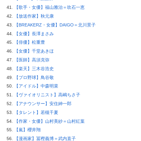
【歌手・女優】福山雅治＝吹石一恵
【放送作家】秋元康
【BREAKERZ・女優】DAIGO＝北川景子
【女優】長澤まさみ
【俳優】松重豊
【女優】千堂あきほ
【医師】高須克弥
【楽天】三木谷浩史
【プロ野球】鳥谷敬
【アイドル】中森明菜
【ヴァイオリニスト】高嶋ちさ子
【アナウンサー】安住紳一郎
【タレント】若槻千夏
【作家・女優】山村美紗＝山村紅葉
【嵐】櫻井翔
【漫画家】冨樫義博＝武内直子