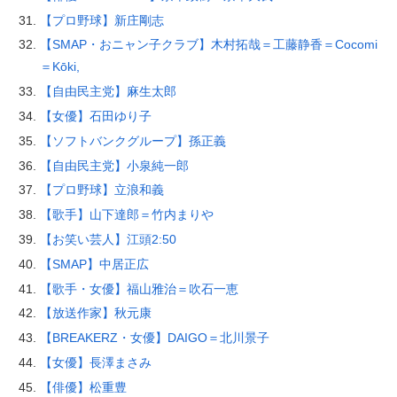
【プロ野球】新庄剛志
【SMAP・おニャン子クラブ】木村拓哉＝工藤静香＝Cocomi
＝Kōki,
【自由民主党】麻生太郎
【女優】石田ゆり子
【ソフトバンクグループ】孫正義
【自由民主党】小泉純一郎
【プロ野球】立浪和義
【歌手】山下達郎＝竹内まりや
【お笑い芸人】江頭2:50
【SMAP】中居正広
【歌手・女優】福山雅治＝吹石一恵
【放送作家】秋元康
【BREAKERZ・女優】DAIGO＝北川景子
【女優】長澤まさみ
【俳優】松重豊