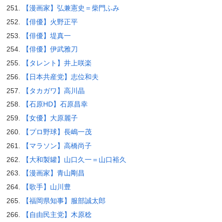
【漫画家】弘兼憲史＝柴門ふみ
【俳優】火野正平
【俳優】堤真一
【俳優】伊武雅刀
【タレント】井上咲楽
【日本共産党】志位和夫
【タカガワ】高川晶
【石原HD】石原昌幸
【女優】大原麗子
【プロ野球】長嶋一茂
【マラソン】高橋尚子
【大和製罐】山口久一＝山口裕久
【漫画家】青山剛昌
【歌手】山川豊
【福岡県知事】服部誠太郎
【自由民主党】木原稔