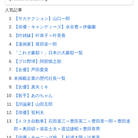
人気記事
【サカナクション】山口一郎
【俳優・キャンディーズ】水谷豊＝伊藤蘭
【叶姉妹】叶恭子＝叶美香
【漫画家】尾田栄一郎
「これぞ豪邸！」日本の大豪邸一覧
【プロ野球】阿部慎之助
【女優】芦田愛菜
未掲載企業の歴代社長一覧
【女優】真矢ミキ
【歌手】あのちゃん
【評論家】山田五郎
【俳優】筧利夫
【トヨタ自動車】石田退三＝豊田英二＝豊田章一郎＝豊田達
郎＝奥田碩＝張富士夫＝渡辺捷昭＝豊田章男
【俳優・モーニング娘。】杉浦太陽＝辻希美