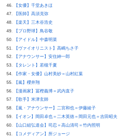
【女優】千堂あきほ
【医師】高須克弥
【楽天】三木谷浩史
【プロ野球】鳥谷敬
【アイドル】中森明菜
【ヴァイオリニスト】高嶋ちさ子
【アナウンサー】安住紳一郎
【タレント】若槻千夏
【作家・女優】山村美紗＝山村紅葉
【嵐】櫻井翔
【漫画家】冨樫義博＝武内直子
【歌手】米津玄師
【嵐・アナウンサー】二宮和也＝伊藤綾子
【イオン】岡田卓也＝二木英徳＝岡田元也＝吉田昭夫
【山口組弘道会】司忍＝高山清司＝竹内照明
【コメディアン】所ジョージ