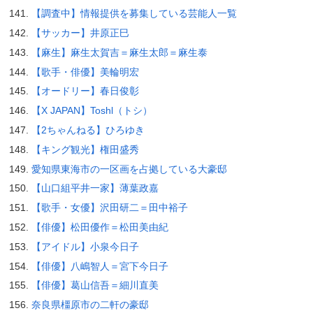
【調査中】情報提供を募集している芸能人一覧
【サッカー】井原正巳
【麻生】麻生太賀吉＝麻生太郎＝麻生泰
【歌手・俳優】美輪明宏
【オードリー】春日俊彰
【X JAPAN】Toshl（トシ）
【2ちゃんねる】ひろゆき
【キング観光】権田盛秀
愛知県東海市の一区画を占拠している大豪邸
【山口組平井一家】薄葉政嘉
【歌手・女優】沢田研二＝田中裕子
【俳優】松田優作＝松田美由紀
【アイドル】小泉今日子
【俳優】八嶋智人＝宮下今日子
【俳優】葛山信吾＝細川直美
奈良県橿原市の二軒の豪邸