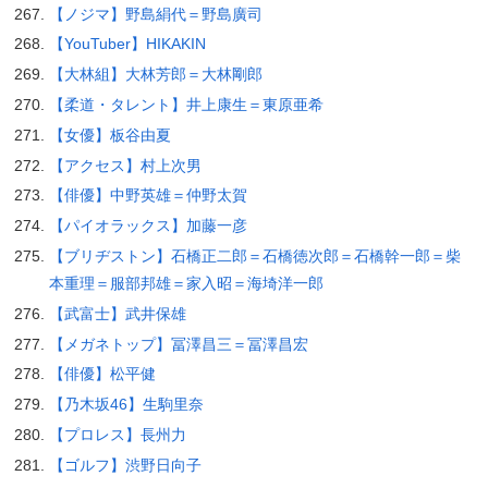
【ノジマ】野島絹代＝野島廣司
【YouTuber】HIKAKIN
【大林組】大林芳郎＝大林剛郎
【柔道・タレント】井上康生＝東原亜希
【女優】板谷由夏
【アクセス】村上次男
【俳優】中野英雄＝仲野太賀
【パイオラックス】加藤一彦
【ブリヂストン】石橋正二郎＝石橋徳次郎＝石橋幹一郎＝柴
本重理＝服部邦雄＝家入昭＝海埼洋一郎
【武富士】武井保雄
【メガネトップ】冨澤昌三＝冨澤昌宏
【俳優】松平健
【乃木坂46】生駒里奈
【プロレス】長州力
【ゴルフ】渋野日向子