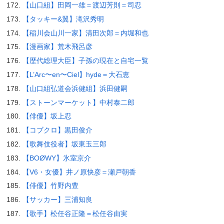
【山口組】田岡一雄＝渡辺芳則＝司忍
【タッキー&翼】滝沢秀明
【稲川会山川一家】清田次郎＝内堀和也
【漫画家】荒木飛呂彦
【歴代総理大臣】子孫の現在と自宅一覧
【L’Arc〜en〜Ciel】hyde＝大石恵
【山口組弘道会浜健組】浜田健嗣
【ストーンマーケット】中村泰二郎
【俳優】坂上忍
【コブクロ】黒田俊介
【歌舞伎役者】坂東玉三郎
【BOØWY】氷室京介
【V6・女優】井ノ原快彦＝瀬戸朝香
【俳優】竹野内豊
【サッカー】三浦知良
【歌手】松任谷正隆＝松任谷由実