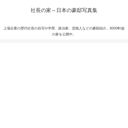
社長の家～日本の豪邸写真集
上場企業の歴代社長の自宅や学歴、政治家、芸能人などの豪邸紹介。8000軒超
の家を公開中。