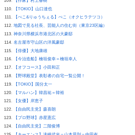
【作家】村上春樹
【TOKIO】山口達也
【ぺこ&りゅうちぇる】ぺこ（オクヒラテツコ）
地図で見る社長、芸能人の住む街（東京23区編）
神奈川県横浜市港北区の大豪邸
名古屋市守山区の洋風豪邸
【俳優】大地康雄
【今治造船】檜垣俊幸＝檜垣幸人
【オフコース】小田和正
【野球殿堂】表彰者の自宅一覧公開！
【TOKIO】国分太一
【マルハン】韓昌祐＝韓裕
【女優】岸恵子
【自由民主党】森喜朗
【プロ野球】赤星憲広
【自由民主党】二階俊博
【キーエンス】滝崎武光＝山本晃則＝中田有