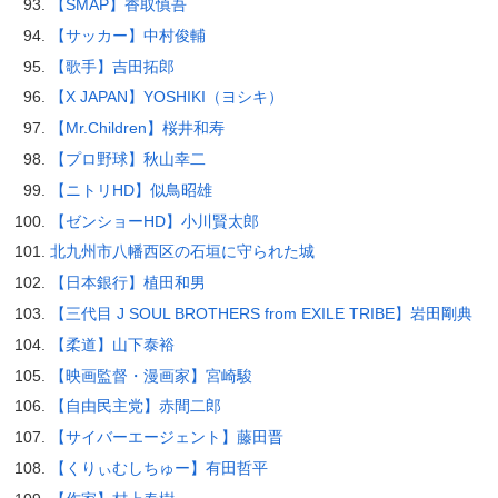
【SMAP】香取慎吾
【サッカー】中村俊輔
【歌手】吉田拓郎
【X JAPAN】YOSHIKI（ヨシキ）
【Mr.Children】桜井和寿
【プロ野球】秋山幸二
【ニトリHD】似鳥昭雄
【ゼンショーHD】小川賢太郎
北九州市八幡西区の石垣に守られた城
【日本銀行】植田和男
【三代目 J SOUL BROTHERS from EXILE TRIBE】岩田剛典
【柔道】山下泰裕
【映画監督・漫画家】宮崎駿
【自由民主党】赤間二郎
【サイバーエージェント】藤田晋
【くりぃむしちゅー】有田哲平