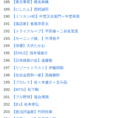
【東京事変】椎名林檎
【にしたん】西村誠司
【ミツカンHD】中埜又左衛門＝中埜和英
【落語家】春風亭昇太
【トライグループ】平田修＝二谷友里恵
【モーニング娘。】中澤裕子
【俳優】大沢たかお
【EXILE】清木場俊介
【日本維新の会】遠藤敬
【リゾートトラスト】伊藤與朗
【住吉会西和一家】髙橋勝郎
【プロレス】佐々木健介＝北斗晶
【MTG】松下剛
【プロ野球】落合博満
【B’z】松本孝弘
【政治評論家】竹田恒泰