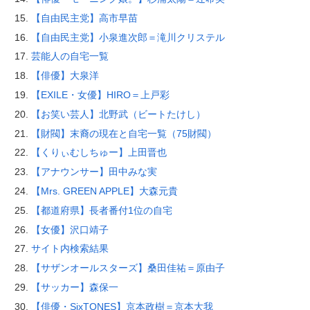
【自由民主党】高市早苗
【自由民主党】小泉進次郎＝滝川クリステル
芸能人の自宅一覧
【俳優】大泉洋
【EXILE・女優】HIRO＝上戸彩
【お笑い芸人】北野武（ビートたけし）
【財閥】末裔の現在と自宅一覧（75財閥）
【くりぃむしちゅー】上田晋也
【アナウンサー】田中みな実
【Mrs. GREEN APPLE】大森元貴
【都道府県】長者番付1位の自宅
【女優】沢口靖子
サイト内検索結果
【サザンオールスターズ】桑田佳祐＝原由子
【サッカー】森保一
【俳優・SixTONES】京本政樹＝京本大我