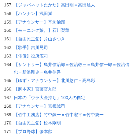
【ジャパネットたかた】高田明＝高田旭人
【ハンナン】浅田満
【アナウンサー】辛坊治郎
【モーニング娘。】石川梨華
【自由民主党】片山さつき
【歌手】吉川晃司
【俳優】役所広司
【サントリー】鳥井信治郎＝佐治敬三＝鳥井信一郎＝佐治信
忠＝新浪剛史＝鳥井信吾
【ゆず・アナウンサー】北川悠仁＝高島彩
【脚本家】宮藤官九郎
日本の「ウラ大金持ち」100人の自宅
【アナウンサー】宮根誠司
【竹中工務店】竹中錬一＝竹中宏平＝竹中統一
【自由民主党】松本剛明
【プロ野球】張本勲