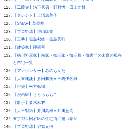
【工藤會】溝下秀男＝野村悟＝田上文雄
【タレント】上沼恵美子
【SMAP】草彅剛
【プロ野球】池山隆寛
【三共】毒島邦雄＝毒島秀行
【建築家】隈研吾
【徳川将軍家】宗家・御三家・御三卿・御家門の末裔の現在
と自宅一覧
【アナウンサー】みのもんた
【大東建託】多田勝美＝三鍋伊佐雄
【俳優】松方弘樹
【漫画家】さくらももこ
【歌手】倉木麻衣
【大王製紙】井川高雄＝井川意高
東京都世田谷区の住宅街に建つ豪邸
【プロ野球】谷繁元信