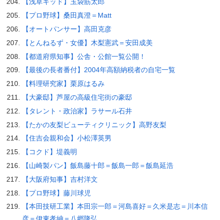
【浅草キッド】玉袋筋太郎
【プロ野球】桑田真澄＝Matt
【オートパンサー】高田克彦
【とんねるず・女優】木梨憲武＝安田成美
【都道府県知事】公舎・公館一覧公開！
【最後の長者番付】2004年高額納税者の自宅一覧
【料理研究家】栗原はるみ
【大豪邸】芦屋の高級住宅街の豪邸
【タレント・政治家】ラサール石井
【たかの友梨ビューティクリニック】高野友梨
【住吉会親和会】小松澤英男
【コクド】堤義明
【山崎製パン】飯島藤十郎＝飯島一郎＝飯島延浩
【大阪府知事】吉村洋文
【プロ野球】藤川球児
【本田技研工業】本田宗一郎＝河島喜好＝久米是志＝川本信
彦＝伊東孝紳＝八郷隆弘