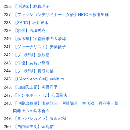
【小説家】林真理子
【ファッションデザイナー・女優】NIGO＝牧瀬里穂
【ZARD】坂井泉水
【歌手】西城秀樹
【栃木県】宇都宮市の大豪邸
【ジャーナリスト】安藤優子
【プロ野球】原辰徳
【俳優】あおい輝彦
【プロ野球】真弓明信
【L’Arc〜en〜Ciel】yukihiro
【自由民主党】河野洋平
【ドンキホーテHD】安田隆夫
【伊藤忠商事】瀬島龍三＝戸崎誠喜＝室伏稔＝丹羽宇一郎＝
岡藤正広＝鈴木善久
【ヨドバシカメラ】藤沢昭和
【自由民主党】金丸信