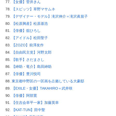
【女優】菅井きん
【スピッツ】草野マサムネ
【デザイナー・モデル】滝沢伸介＝滝沢眞規子
【松原興産】松原基浩
【俳優】舘ひろし
【アイドル】松田聖子
【ZOZO】前澤友作
【自由民主党】河野太郎
【歌手】さだまさし
【紳助・竜介】島田紳助
【俳優】豊川悦司
東京都中野区の一区画を占拠している大豪邸
【EXILE・女優】TAKAHIRO＝武井咲
【俳優】阿部寛
【住吉会幸平一家】加藤英幸
【KAT-TUN】田中聖