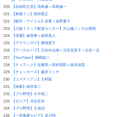
【自由民主党】高鳥修＝高鳥修一
【東横イン】西田憲正
【騎手・アイドル】武豊＝佐野量子
【大阪トラック配送センター】片山修二＝片山英樹
【俳優】緒形拳＝緒形直人
【アナウンサー】膳場貴子
【アパグループ】元谷外志雄＝元谷芙美子＝元谷一志
【YouTuber】桐崎栄二
【ティアック】谷勝馬＝田村憲郎＝坂井淑晃
【チェッカーズ】藤井フミヤ
【コメディアン】大村崑
【画家】絹谷幸二
【プロ野球】今中慎二
【セリア】河合宏光
【プロ野球】王貞治
【一世風靡セピア】哀川翔