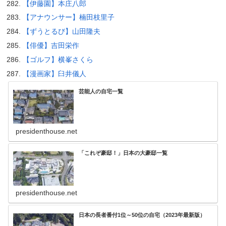
【伊藤園】本庄八郎
【アナウンサー】楠田枝里子
【ずうとるび】山田隆夫
【俳優】吉田栄作
【ゴルフ】横峯さくら
【漫画家】臼井儀人
芸能人の自宅一覧
presidenthouse.net
「これぞ豪邸！」日本の大豪邸一覧
presidenthouse.net
日本の長者番付1位～50位の自宅（2023年最新版）