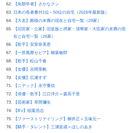
【魚類学者】さかなクン
日本の長者番付1位～50位の自宅（2026年最新版）
【大名】殿様の末裔の現在と自宅一覧（29家）
【旧宮家・公家】旧皇族と摂家・清華家・大臣家の末裔の現
在と自宅一覧（26家）
【歌手】安室奈美恵
【一世風靡セピア】柳葉敏郎
【歌手】松山千春
【女優】吉岡里帆
【女優】広瀬すず
【ニデック】永守重信
【俳優・歌手】江口洋介＝森高千里
【芸術家】草間彌生
【B’z】稲葉浩志
【ファーストリテイリング】柳井正＝玉塚元一
【騎手・タレント】三浦皇成＝ほしのあき