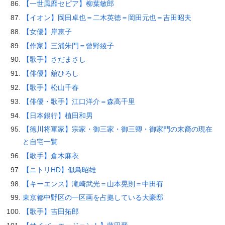
【一世風靡セピア】柳葉敏郎
【イオン】岡田卓也＝二木英徳＝岡田元也＝吉田昭夫
【女優】岸恵子
【作家】三浦朱門＝曾野綾子
【歌手】さだまさし
【俳優】舘ひろし
【歌手】松山千春
【俳優・歌手】江口洋介＝森高千里
【日本銀行】植田和男
【徳川将軍家】宗家・御三家・御三卿・御家門の末裔の現在
と自宅一覧
【歌手】倉木麻衣
【ニトリHD】似鳥昭雄
【キーエンス】滝崎武光＝山本晃則＝中田有
東京都中野区の一区画を占拠している大豪邸
【歌手】吉田拓郎