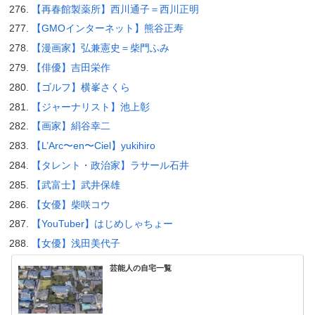
【再春館製薬所】西川通子＝西川正明
【GMOインターネット】熊谷正寿
【漫画家】弘兼憲史＝柴門ふみ
【俳優】吉田栄作
【ゴルフ】横峯さくら
【ジャーナリスト】池上彰
【画家】絹谷幸二
【L’Arc〜en〜Ciel】yukihiro
【タレント・政治家】ラサール石井
【武富士】武井保雄
【女優】柴咲コウ
【YouTuber】はじめしゃちょー
【女優】浅田美代子
芸能人の自宅一覧