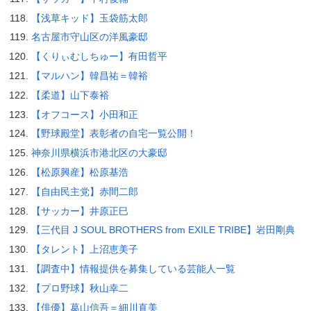
【浅草キッド】玉袋筋太郎
名古屋市守山区の洋風豪邸
【くりぃむしちゅー】有田哲平
【マルハン】韓昌祐＝韓裕
【柔道】山下泰裕
【オフコース】小田和正
【野球殿堂】表彰者の自宅一覧公開！
神奈川県横浜市港北区の大豪邸
【松原興産】松原基浩
【自由民主党】赤間二郎
【サッカー】井原正巳
【三代目 J SOUL BROTHERS from EXILE TRIBE】岩田剛典
【タレント】上沼恵美子
【調査中】情報提供を募集している芸能人一覧
【プロ野球】秋山幸二
【俳優】葛山信吾＝細川直美