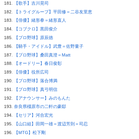
【歌手】吉川晃司
【トライグループ】平田修＝二谷友里恵
【俳優】緒形拳＝緒形直人
【コブクロ】黒田俊介
【プロ野球】原辰徳
【騎手・アイドル】武豊＝佐野量子
【プロ野球】桑田真澄＝Matt
【オードリー】春日俊彰
【俳優】役所広司
【プロ野球】落合博満
【プロ野球】真弓明信
【アナウンサー】みのもんた
奈良県橿原市の二軒の豪邸
【セリア】河合宏光
【山口組】田岡一雄＝渡辺芳則＝司忍
【MTG】松下剛