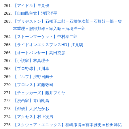
【アイドル】早見優
【自由民主党】河野洋平
【ブリヂストン】石橋正二郎＝石橋徳次郎＝石橋幹一郎＝柴
本重理＝服部邦雄＝家入昭＝海埼洋一郎
【ストーンマーケット】中村泰二郎
【ライドオンエクスプレスHD】江見朗
【オートパンサー】高田克彦
【小説家】林真理子
【プロ野球】江川卓
【ゴルフ】渋野日向子
【プロレス】武藤敬司
【チェッカーズ】藤井フミヤ
【漫画家】青山剛昌
【俳優】大沢たかお
【アクセス】村上次男
【スクウェア・エニックス】福嶋康博＝宮本雅史＝松田洋祐