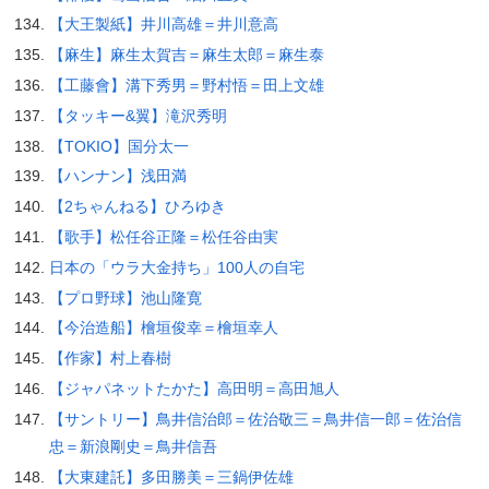
【大王製紙】井川高雄＝井川意高
【麻生】麻生太賀吉＝麻生太郎＝麻生泰
【工藤會】溝下秀男＝野村悟＝田上文雄
【タッキー&翼】滝沢秀明
【TOKIO】国分太一
【ハンナン】浅田満
【2ちゃんねる】ひろゆき
【歌手】松任谷正隆＝松任谷由実
日本の「ウラ大金持ち」100人の自宅
【プロ野球】池山隆寛
【今治造船】檜垣俊幸＝檜垣幸人
【作家】村上春樹
【ジャパネットたかた】高田明＝高田旭人
【サントリー】鳥井信治郎＝佐治敬三＝鳥井信一郎＝佐治信
忠＝新浪剛史＝鳥井信吾
【大東建託】多田勝美＝三鍋伊佐雄