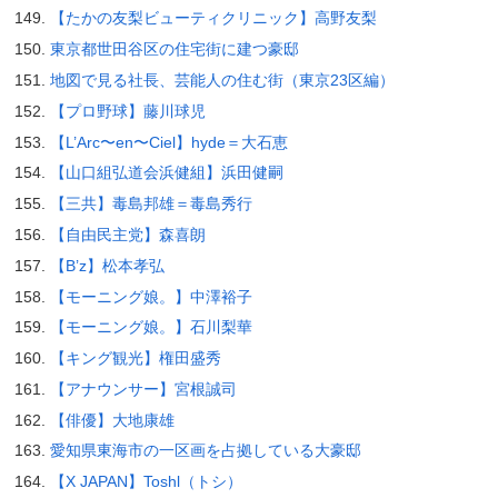
【たかの友梨ビューティクリニック】高野友梨
東京都世田谷区の住宅街に建つ豪邸
地図で見る社長、芸能人の住む街（東京23区編）
【プロ野球】藤川球児
【L’Arc〜en〜Ciel】hyde＝大石恵
【山口組弘道会浜健組】浜田健嗣
【三共】毒島邦雄＝毒島秀行
【自由民主党】森喜朗
【B’z】松本孝弘
【モーニング娘。】中澤裕子
【モーニング娘。】石川梨華
【キング観光】権田盛秀
【アナウンサー】宮根誠司
【俳優】大地康雄
愛知県東海市の一区画を占拠している大豪邸
【X JAPAN】Toshl（トシ）