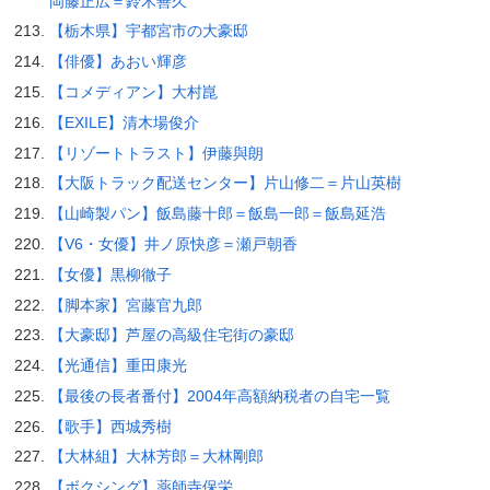
岡藤正広＝鈴木善久
【栃木県】宇都宮市の大豪邸
【俳優】あおい輝彦
【コメディアン】大村崑
【EXILE】清木場俊介
【リゾートトラスト】伊藤與朗
【大阪トラック配送センター】片山修二＝片山英樹
【山崎製パン】飯島藤十郎＝飯島一郎＝飯島延浩
【V6・女優】井ノ原快彦＝瀬戸朝香
【女優】黒柳徹子
【脚本家】宮藤官九郎
【大豪邸】芦屋の高級住宅街の豪邸
【光通信】重田康光
【最後の長者番付】2004年高額納税者の自宅一覧
【歌手】西城秀樹
【大林組】大林芳郎＝大林剛郎
【ボクシング】薬師寺保栄