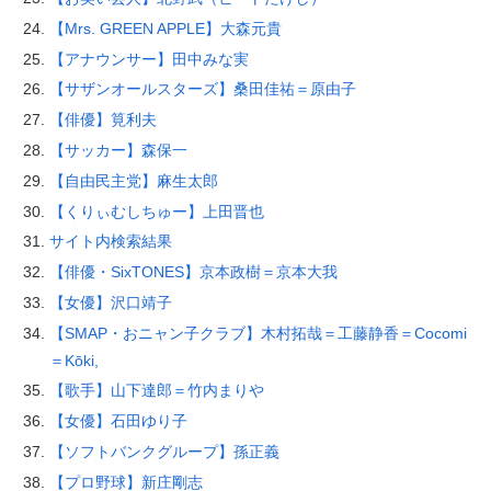
【Mrs. GREEN APPLE】大森元貴
【アナウンサー】田中みな実
【サザンオールスターズ】桑田佳祐＝原由子
【俳優】筧利夫
【サッカー】森保一
【自由民主党】麻生太郎
【くりぃむしちゅー】上田晋也
サイト内検索結果
【俳優・SixTONES】京本政樹＝京本大我
【女優】沢口靖子
【SMAP・おニャン子クラブ】木村拓哉＝工藤静香＝Cocomi
＝Kōki,
【歌手】山下達郎＝竹内まりや
【女優】石田ゆり子
【ソフトバンクグループ】孫正義
【プロ野球】新庄剛志