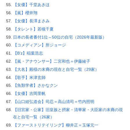
【女優】千堂あきほ
【嵐】櫻井翔
【女優】長澤まさみ
【タレント】若槻千夏
日本の長者番付1位～50位の自宅（2026年最新版）
【コメディアン】所ジョージ
【B’z】稲葉浩志
【嵐・アナウンサー】二宮和也＝伊藤綾子
【大名】殿様の末裔の現在と自宅一覧（29家）
【歌手】米津玄師
【魚類学者】さかなクン
【女優】吉岡里帆
【山口組弘道会】司忍＝高山清司＝竹内照明
【旧宮家・公家】旧皇族と摂家・清華家・大臣家の末裔の現
在と自宅一覧（26家）
【ファーストリテイリング】柳井正＝玉塚元一