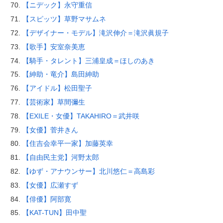
【ニデック】永守重信
【スピッツ】草野マサムネ
【デザイナー・モデル】滝沢伸介＝滝沢眞規子
【歌手】安室奈美恵
【騎手・タレント】三浦皇成＝ほしのあき
【紳助・竜介】島田紳助
【アイドル】松田聖子
【芸術家】草間彌生
【EXILE・女優】TAKAHIRO＝武井咲
【女優】菅井きん
【住吉会幸平一家】加藤英幸
【自由民主党】河野太郎
【ゆず・アナウンサー】北川悠仁＝高島彩
【女優】広瀬すず
【俳優】阿部寛
【KAT-TUN】田中聖