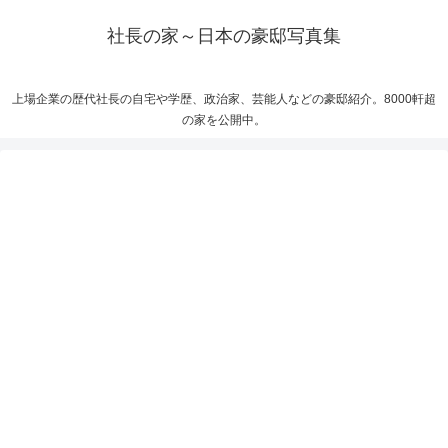
社長の家～日本の豪邸写真集
上場企業の歴代社長の自宅や学歴、政治家、芸能人などの豪邸紹介。8000軒超
の家を公開中。