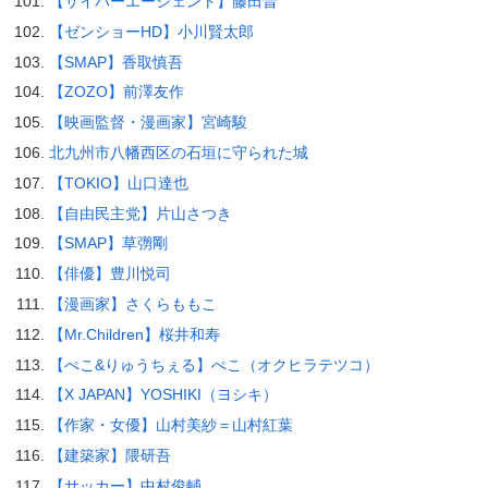
【サイバーエージェント】藤田晋
【ゼンショーHD】小川賢太郎
【SMAP】香取慎吾
【ZOZO】前澤友作
【映画監督・漫画家】宮崎駿
北九州市八幡西区の石垣に守られた城
【TOKIO】山口達也
【自由民主党】片山さつき
【SMAP】草彅剛
【俳優】豊川悦司
【漫画家】さくらももこ
【Mr.Children】桜井和寿
【ぺこ&りゅうちぇる】ぺこ（オクヒラテツコ）
【X JAPAN】YOSHIKI（ヨシキ）
【作家・女優】山村美紗＝山村紅葉
【建築家】隈研吾
【サッカー】中村俊輔