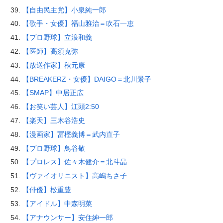
【自由民主党】小泉純一郎
【歌手・女優】福山雅治＝吹石一恵
【プロ野球】立浪和義
【医師】高須克弥
【放送作家】秋元康
【BREAKERZ・女優】DAIGO＝北川景子
【SMAP】中居正広
【お笑い芸人】江頭2:50
【楽天】三木谷浩史
【漫画家】冨樫義博＝武内直子
【プロ野球】鳥谷敬
【プロレス】佐々木健介＝北斗晶
【ヴァイオリニスト】高嶋ちさ子
【俳優】松重豊
【アイドル】中森明菜
【アナウンサー】安住紳一郎