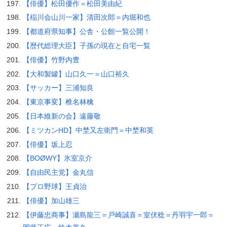
【俳優】松田優作＝松田美由紀
【稲川会山川一家】清田次郎＝内堀和也
【都道府県知事】公舎・公館一覧公開！
【歴代総理大臣】子孫の現在と自宅一覧
【俳優】竹野内豊
【大和製罐】山口久一＝山口裕久
【サッカー】三浦知良
【東京事変】椎名林檎
【日本維新の会】遠藤敬
【ミツカンHD】中埜又左衛門＝中埜和英
【俳優】坂上忍
【BOØWY】氷室京介
【自由民主党】金丸信
【プロ野球】王貞治
【俳優】加山雄三
【伊藤忠商事】瀬島龍三＝戸崎誠喜＝室伏稔＝丹羽宇一郎＝