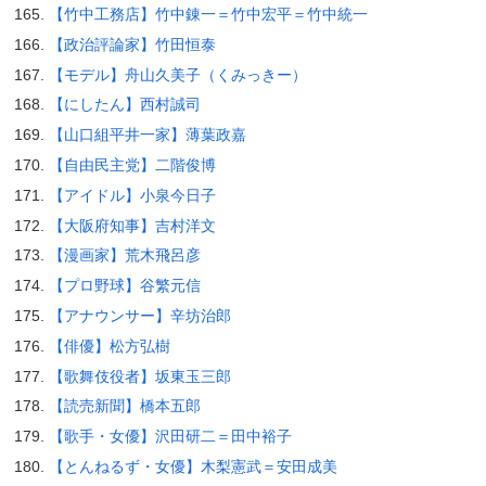
【竹中工務店】竹中錬一＝竹中宏平＝竹中統一
【政治評論家】竹田恒泰
【モデル】舟山久美子（くみっきー）
【にしたん】西村誠司
【山口組平井一家】薄葉政嘉
【自由民主党】二階俊博
【アイドル】小泉今日子
【大阪府知事】吉村洋文
【漫画家】荒木飛呂彦
【プロ野球】谷繁元信
【アナウンサー】辛坊治郎
【俳優】松方弘樹
【歌舞伎役者】坂東玉三郎
【読売新聞】橋本五郎
【歌手・女優】沢田研二＝田中裕子
【とんねるず・女優】木梨憲武＝安田成美