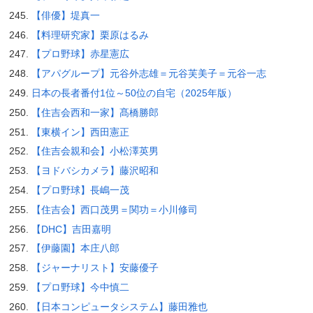
【俳優】堤真一
【料理研究家】栗原はるみ
【プロ野球】赤星憲広
【アパグループ】元谷外志雄＝元谷芙美子＝元谷一志
日本の長者番付1位～50位の自宅（2025年版）
【住吉会西和一家】髙橋勝郎
【東横イン】西田憲正
【住吉会親和会】小松澤英男
【ヨドバシカメラ】藤沢昭和
【プロ野球】長嶋一茂
【住吉会】西口茂男＝関功＝小川修司
【DHC】吉田嘉明
【伊藤園】本庄八郎
【ジャーナリスト】安藤優子
【プロ野球】今中慎二
【日本コンピュータシステム】藤田雅也