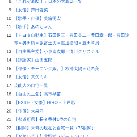
「これぞ豪邸！」日本の大豪邸一覧
【女優】芦田愛菜
【歌手・俳優】美輪明宏
【歌手】あのちゃん
【トヨタ自動車】石田退三＝豊田英二＝豊田章一郎＝豊田達
郎＝奥田碩＝張富士夫＝渡辺捷昭＝豊田章男
【自由民主党】小泉進次郎＝滝川クリステル
【評論家】山田五郎
【俳優・モーニング娘。】杉浦太陽＝辻希美
【女優】真矢ミキ
芸能人の自宅一覧
【自由民主党】高市早苗
【EXILE・女優】HIRO＝上戸彩
【俳優】大泉洋
【都道府県】長者番付1位の自宅
【財閥】末裔の現在と自宅一覧（75財閥）
【お笑い芸人】北野武（ビートたけし）