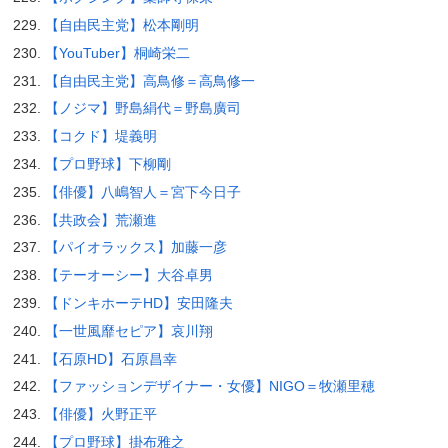
【自由民主党】松本剛明
【YouTuber】桐崎栄二
【自由民主党】高鳥修＝高鳥修一
【ノジマ】野島絹代＝野島廣司
【コクド】堤義明
【プロ野球】下柳剛
【俳優】八嶋智人＝宮下今日子
【共政会】荒瀬進
【パイオラックス】加藤一彦
【テーオーシー】大谷卓男
【ドンキホーテHD】安田隆夫
【一世風靡セピア】哀川翔
【石原HD】石原昌幸
【ファッションデザイナー・女優】NIGO＝牧瀬里穂
【俳優】火野正平
【プロ野球】掛布雅之