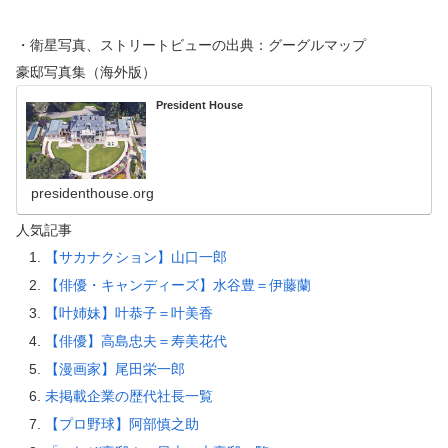
・衛星写真、ストリートビューの出典：グーグルマップ
豪邸写真集（海外版）
President House
presidenthouse.org
人気記事
【サカナクション】山口一郎
【俳優・キャンディーズ】水谷豊＝伊藤蘭
【叶姉妹】叶恭子＝叶美香
【俳優】高島忠夫＝寿美花代
【漫画家】尾田栄一郎
未掲載企業の歴代社長一覧
【プロ野球】阿部慎之助