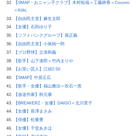
【SMAP・おニャン子クラブ】木村拓哉＝工藤静香＝Cocomi
＝Kōki,
【自由民主党】麻生太郎
【女優】石田ゆり子
【ソフトバンクグループ】孫正義
【自由民主党】小泉純一郎
【プロ野球】立浪和義
【歌手】山下達郎＝竹内まりや
【お笑い芸人】江頭2:50
【SMAP】中居正広
【歌手・女優】福山雅治＝吹石一恵
【放送作家】秋元康
【BREAKERZ・女優】DAIGO＝北川景子
【女優】長澤まさみ
【俳優】松重豊
【女優】千堂あきほ