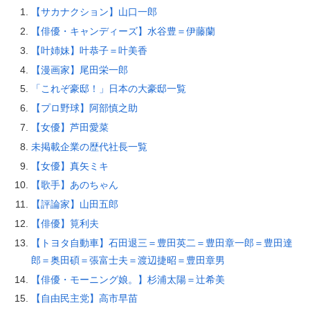
【サカナクション】山口一郎
【俳優・キャンディーズ】水谷豊＝伊藤蘭
【叶姉妹】叶恭子＝叶美香
【漫画家】尾田栄一郎
「これぞ豪邸！」日本の大豪邸一覧
【プロ野球】阿部慎之助
【女優】芦田愛菜
未掲載企業の歴代社長一覧
【女優】真矢ミキ
【歌手】あのちゃん
【評論家】山田五郎
【俳優】筧利夫
【トヨタ自動車】石田退三＝豊田英二＝豊田章一郎＝豊田達
郎＝奥田碩＝張富士夫＝渡辺捷昭＝豊田章男
【俳優・モーニング娘。】杉浦太陽＝辻希美
【自由民主党】高市早苗