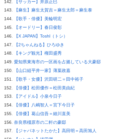
【サッカー】井原正巳
【麻生】麻生太賀吉＝麻生太郎＝麻生泰
【歌手・俳優】美輪明宏
【オードリー】春日俊彰
【X JAPAN】Toshl（トシ）
【2ちゃんねる】ひろゆき
【キング観光】権田盛秀
愛知県東海市の一区画を占拠している大豪邸
【山口組平井一家】薄葉政嘉
【歌手・女優】沢田研二＝田中裕子
【俳優】松田優作＝松田美由紀
【アイドル】小泉今日子
【俳優】八嶋智人＝宮下今日子
【俳優】葛山信吾＝細川直美
奈良県橿原市の二軒の豪邸
【ジャパネットたかた】高田明＝高田旭人