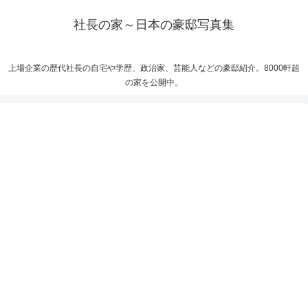
社長の家～日本の豪邸写真集
上場企業の歴代社長の自宅や学歴、政治家、芸能人などの豪邸紹介。8000軒超
の家を公開中。