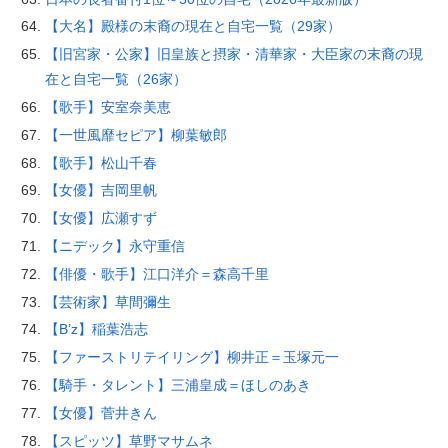
【大名】殿様の末裔の現在と自宅一覧（29家）
【旧宮家・公家】旧皇族と摂家・清華家・大臣家の末裔の現
在と自宅一覧（26家）
【歌手】安室奈美恵
【一世風靡セピア】柳葉敏郎
【歌手】松山千春
【女優】吉岡里帆
【女優】広瀬すず
【ニデック】永守重信
【俳優・歌手】江口洋介＝森高千里
【芸術家】草間彌生
【B’z】稲葉浩志
【ファーストリテイリング】柳井正＝玉塚元一
【騎手・タレント】三浦皇成＝ほしのあき
【女優】菅井きん
【スピッツ】草野マサムネ