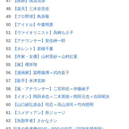
【医師】高須克弥
【楽天】三木谷浩史
【プロ野球】鳥谷敬
【アイドル】中森明菜
【ヴァイオリニスト】高嶋ちさ子
【アナウンサー】安住紳一郎
【タレント】若槻千夏
【作家・女優】山村美紗＝山村紅葉
【嵐】櫻井翔
【漫画家】冨樫義博＝武内直子
【歌手】米津玄師
【嵐・アナウンサー】二宮和也＝伊藤綾子
【イオン】岡田卓也＝二木英徳＝岡田元也＝吉田昭夫
【山口組弘道会】司忍＝高山清司＝竹内照明
【コメディアン】所ジョージ
【魚類学者】さかなクン
日本の長者番付1位～50位の自宅（2026年最新版）