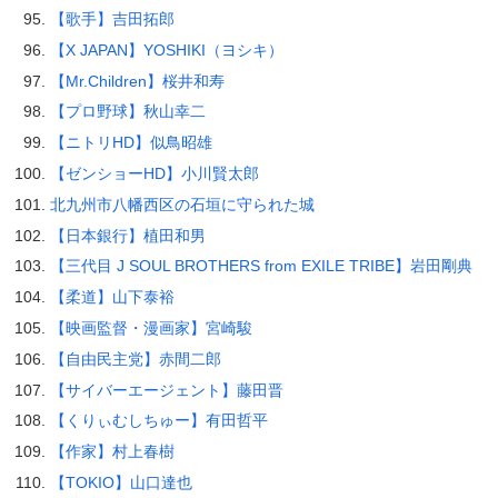
【歌手】吉田拓郎
【X JAPAN】YOSHIKI（ヨシキ）
【Mr.Children】桜井和寿
【プロ野球】秋山幸二
【ニトリHD】似鳥昭雄
【ゼンショーHD】小川賢太郎
北九州市八幡西区の石垣に守られた城
【日本銀行】植田和男
【三代目 J SOUL BROTHERS from EXILE TRIBE】岩田剛典
【柔道】山下泰裕
【映画監督・漫画家】宮崎駿
【自由民主党】赤間二郎
【サイバーエージェント】藤田晋
【くりぃむしちゅー】有田哲平
【作家】村上春樹
【TOKIO】山口達也