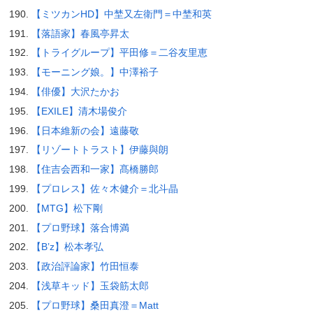
【ミツカンHD】中埜又左衛門＝中埜和英
【落語家】春風亭昇太
【トライグループ】平田修＝二谷友里恵
【モーニング娘。】中澤裕子
【俳優】大沢たかお
【EXILE】清木場俊介
【日本維新の会】遠藤敬
【リゾートトラスト】伊藤與朗
【住吉会西和一家】髙橋勝郎
【プロレス】佐々木健介＝北斗晶
【MTG】松下剛
【プロ野球】落合博満
【B’z】松本孝弘
【政治評論家】竹田恒泰
【浅草キッド】玉袋筋太郎
【プロ野球】桑田真澄＝Matt