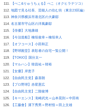
【ぺこ&りゅうちぇる】ぺこ（オクヒラテツコ）
地図で見る社長、芸能人の住む街（東京23区編）
神奈川県横浜市港北区の大豪邸
名古屋市守山区の洋風豪邸
【俳優】大地康雄
【今治造船】檜垣俊幸＝檜垣幸人
【オフコース】小田和正
【野球殿堂】表彰者の自宅一覧公開！
【TOKIO】国分太一
【マルハン】韓昌祐＝韓裕
【女優】岸恵子
【自由民主党】森喜朗
【プロ野球】赤星憲広
【自由民主党】二階俊博
【キーエンス】滝崎武光＝山本晃則＝中田有
【工藤會】溝下秀男＝野村悟＝田上文雄