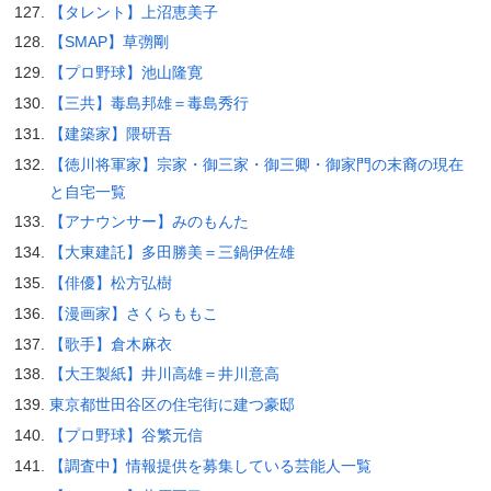
【タレント】上沼恵美子
【SMAP】草彅剛
【プロ野球】池山隆寛
【三共】毒島邦雄＝毒島秀行
【建築家】隈研吾
【徳川将軍家】宗家・御三家・御三卿・御家門の末裔の現在
と自宅一覧
【アナウンサー】みのもんた
【大東建託】多田勝美＝三鍋伊佐雄
【俳優】松方弘樹
【漫画家】さくらももこ
【歌手】倉木麻衣
【大王製紙】井川高雄＝井川意高
東京都世田谷区の住宅街に建つ豪邸
【プロ野球】谷繁元信
【調査中】情報提供を募集している芸能人一覧