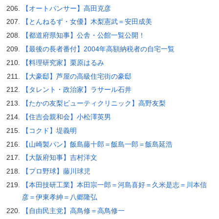
【オートパンサー】高田克彦
【とんねるず・女優】木梨憲武＝安田成美
【都道府県知事】公舎・公館一覧公開！
【最後の長者番付】2004年高額納税者の自宅一覧
【料理研究家】栗原はるみ
【大豪邸】芦屋の高級住宅街の豪邸
【タレント・政治家】ラサール石井
【たかの友梨ビューティクリニック】高野友梨
【住吉会親和会】小松澤英男
【コクド】堤義明
【山崎製パン】飯島藤十郎＝飯島一郎＝飯島延浩
【大阪府知事】吉村洋文
【プロ野球】藤川球児
【本田技研工業】本田宗一郎＝河島喜好＝久米是志＝川本信
彦＝伊東孝紳＝八郷隆弘
【自由民主党】高鳥修＝高鳥修一