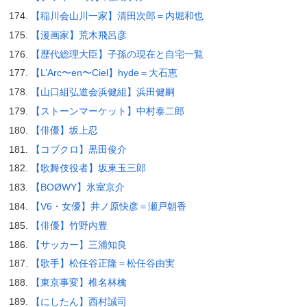
【稲川会山川一家】清田次郎＝内堀和也
【漫画家】荒木飛呂彦
【歴代総理大臣】子孫の現在と自宅一覧
【L’Arc〜en〜Ciel】hyde＝大石恵
【山口組弘道会浜健組】浜田健嗣
【ストーンマーケット】中村泰二郎
【俳優】坂上忍
【コブクロ】黒田俊介
【歌舞伎役者】坂東玉三郎
【BOØWY】氷室京介
【V6・女優】井ノ原快彦＝瀬戸朝香
【俳優】竹野内豊
【サッカー】三浦知良
【歌手】松任谷正隆＝松任谷由実
【東京事変】椎名林檎
【にしたん】西村誠司