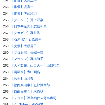
【俳優】火野正平
【俳優】堤真一
【俳優】伊武雅刀
【タレント】井上咲楽
【日本共産党】志位和夫
【タカガワ】高川晶
【石原HD】石原昌幸
【女優】大原麗子
【プロ野球】長嶋一茂
【マラソン】高橋尚子
【大和製罐】山口久一＝山口裕久
【漫画家】青山剛昌
【歌手】山川豊
【福岡県知事】服部誠太郎
【自由民主党】木原稔
【ノジマ】野島絹代＝野島廣司
【YouTuber】HIKAKIN