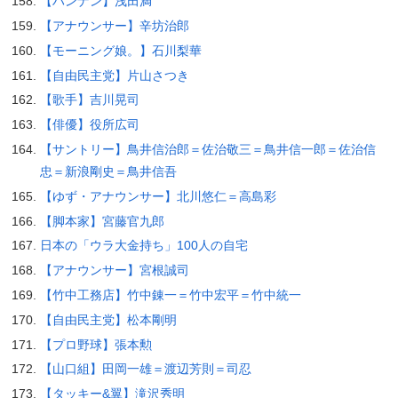
【ハンナン】浅田満
【アナウンサー】辛坊治郎
【モーニング娘。】石川梨華
【自由民主党】片山さつき
【歌手】吉川晃司
【俳優】役所広司
【サントリー】鳥井信治郎＝佐治敬三＝鳥井信一郎＝佐治信
忠＝新浪剛史＝鳥井信吾
【ゆず・アナウンサー】北川悠仁＝高島彩
【脚本家】宮藤官九郎
日本の「ウラ大金持ち」100人の自宅
【アナウンサー】宮根誠司
【竹中工務店】竹中錬一＝竹中宏平＝竹中統一
【自由民主党】松本剛明
【プロ野球】張本勲
【山口組】田岡一雄＝渡辺芳則＝司忍
【タッキー&翼】滝沢秀明