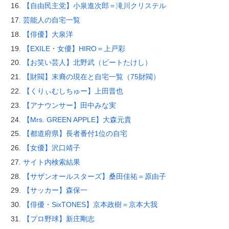
【自由民主党】小泉進次郎＝滝川クリステル
芸能人の自宅一覧
【俳優】大泉洋
【EXILE・女優】HIRO＝上戸彩
【お笑い芸人】北野武（ビートたけし）
【財閥】末裔の現在と自宅一覧（75財閥）
【くりぃむしちゅー】上田晋也
【アナウンサー】田中みな実
【Mrs. GREEN APPLE】大森元貴
【都道府県】長者番付1位の自宅
【女優】沢口靖子
サイト内検索結果
【サザンオールスターズ】桑田佳祐＝原由子
【サッカー】森保一
【俳優・SixTONES】京本政樹＝京本大我
【プロ野球】新庄剛志