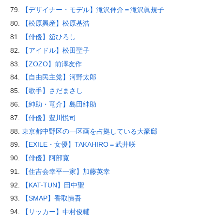
【デザイナー・モデル】滝沢伸介＝滝沢眞規子
【松原興産】松原基浩
【俳優】舘ひろし
【アイドル】松田聖子
【ZOZO】前澤友作
【自由民主党】河野太郎
【歌手】さだまさし
【紳助・竜介】島田紳助
【俳優】豊川悦司
東京都中野区の一区画を占拠している大豪邸
【EXILE・女優】TAKAHIRO＝武井咲
【俳優】阿部寛
【住吉会幸平一家】加藤英幸
【KAT-TUN】田中聖
【SMAP】香取慎吾
【サッカー】中村俊輔