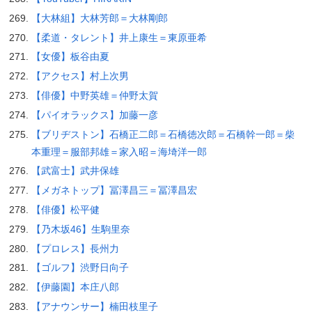
【大林組】大林芳郎＝大林剛郎
【柔道・タレント】井上康生＝東原亜希
【女優】板谷由夏
【アクセス】村上次男
【俳優】中野英雄＝仲野太賀
【パイオラックス】加藤一彦
【ブリヂストン】石橋正二郎＝石橋徳次郎＝石橋幹一郎＝柴
本重理＝服部邦雄＝家入昭＝海埼洋一郎
【武富士】武井保雄
【メガネトップ】冨澤昌三＝冨澤昌宏
【俳優】松平健
【乃木坂46】生駒里奈
【プロレス】長州力
【ゴルフ】渋野日向子
【伊藤園】本庄八郎
【アナウンサー】楠田枝里子