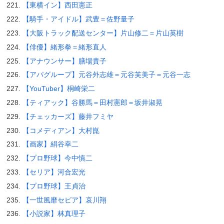
【東横イン】西田憲正
【騎手・アイドル】武豊＝佐野量子
【大阪トラック配送センター】片山修二＝片山英樹
【俳優】緒形拳＝緒形直人
【アナウンサー】膳場貴子
【アパグループ】元谷外志雄＝元谷芙美子＝元谷一志
【YouTuber】桐崎栄二
【ティアック】谷勝馬＝田村憲郎＝坂井淑晃
【チェッカーズ】藤井フミヤ
【コメディアン】大村崑
【画家】絹谷幸二
【プロ野球】今中慎二
【セリア】河合宏光
【プロ野球】王貞治
【一世風靡セピア】哀川翔
【小説家】林真理子