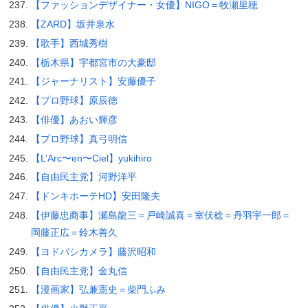
【ファッションデザイナー・女優】NIGO＝牧瀬里穂
【ZARD】坂井泉水
【歌手】西城秀樹
【栃木県】宇都宮市の大豪邸
【ジャーナリスト】安藤優子
【プロ野球】原辰徳
【俳優】あおい輝彦
【プロ野球】真弓明信
【L’Arc〜en〜Ciel】yukihiro
【自由民主党】河野洋平
【ドンキホーテHD】安田隆夫
【伊藤忠商事】瀬島龍三＝戸崎誠喜＝室伏稔＝丹羽宇一郎＝
岡藤正広＝鈴木善久
【ヨドバシカメラ】藤沢昭和
【自由民主党】金丸信
【漫画家】弘兼憲史＝柴門ふみ