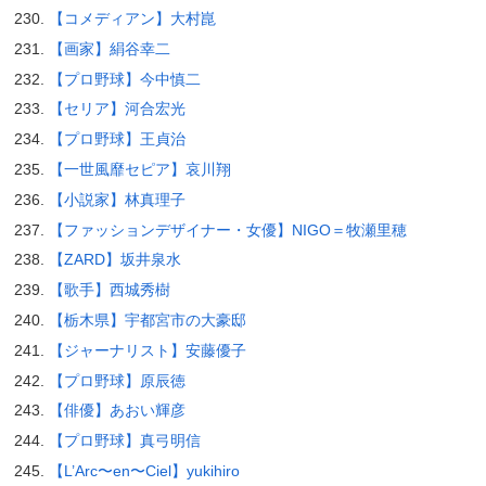
【コメディアン】大村崑
【画家】絹谷幸二
【プロ野球】今中慎二
【セリア】河合宏光
【プロ野球】王貞治
【一世風靡セピア】哀川翔
【小説家】林真理子
【ファッションデザイナー・女優】NIGO＝牧瀬里穂
【ZARD】坂井泉水
【歌手】西城秀樹
【栃木県】宇都宮市の大豪邸
【ジャーナリスト】安藤優子
【プロ野球】原辰徳
【俳優】あおい輝彦
【プロ野球】真弓明信
【L’Arc〜en〜Ciel】yukihiro