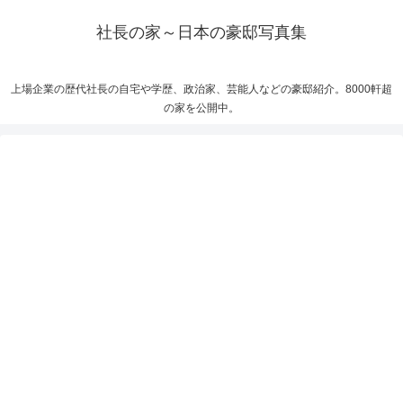
社長の家～日本の豪邸写真集
上場企業の歴代社長の自宅や学歴、政治家、芸能人などの豪邸紹介。8000軒超
の家を公開中。