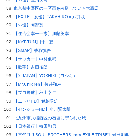
東京都中野区の一区画を占拠している大豪邸
【EXILE・女優】TAKAHIRO＝武井咲
【俳優】阿部寛
【住吉会幸平一家】加藤英幸
【KAT-TUN】田中聖
【SMAP】香取慎吾
【サッカー】中村俊輔
【歌手】吉田拓郎
【X JAPAN】YOSHIKI（ヨシキ）
【Mr.Children】桜井和寿
【プロ野球】秋山幸二
【ニトリHD】似鳥昭雄
【ゼンショーHD】小川賢太郎
北九州市八幡西区の石垣に守られた城
【日本銀行】植田和男
【三代目 J SOUL BROTHERS from EXILE TRIBE】岩田剛典