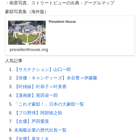
・衛星写真、ストリートビューの出典：グーグルマップ
豪邸写真集（海外版）
President House
presidenthouse.org
人気記事
【サカナクション】山口一郎
【俳優・キャンディーズ】水谷豊＝伊藤蘭
【叶姉妹】叶恭子＝叶美香
【漫画家】尾田栄一郎
「これぞ豪邸！」日本の大豪邸一覧
【プロ野球】阿部慎之助
【女優】芦田愛菜
未掲載企業の歴代社長一覧
【女優】真矢ミキ