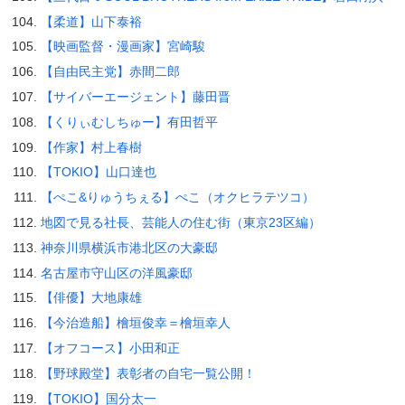
【柔道】山下泰裕
【映画監督・漫画家】宮崎駿
【自由民主党】赤間二郎
【サイバーエージェント】藤田晋
【くりぃむしちゅー】有田哲平
【作家】村上春樹
【TOKIO】山口達也
【ぺこ&りゅうちぇる】ぺこ（オクヒラテツコ）
地図で見る社長、芸能人の住む街（東京23区編）
神奈川県横浜市港北区の大豪邸
名古屋市守山区の洋風豪邸
【俳優】大地康雄
【今治造船】檜垣俊幸＝檜垣幸人
【オフコース】小田和正
【野球殿堂】表彰者の自宅一覧公開！
【TOKIO】国分太一