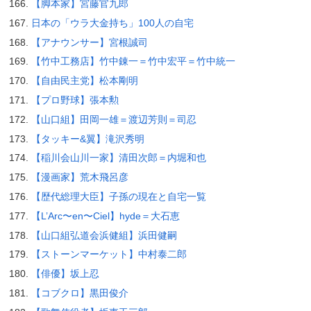
【脚本家】宮藤官九郎
日本の「ウラ大金持ち」100人の自宅
【アナウンサー】宮根誠司
【竹中工務店】竹中錬一＝竹中宏平＝竹中統一
【自由民主党】松本剛明
【プロ野球】張本勲
【山口組】田岡一雄＝渡辺芳則＝司忍
【タッキー&翼】滝沢秀明
【稲川会山川一家】清田次郎＝内堀和也
【漫画家】荒木飛呂彦
【歴代総理大臣】子孫の現在と自宅一覧
【L’Arc〜en〜Ciel】hyde＝大石恵
【山口組弘道会浜健組】浜田健嗣
【ストーンマーケット】中村泰二郎
【俳優】坂上忍
【コブクロ】黒田俊介