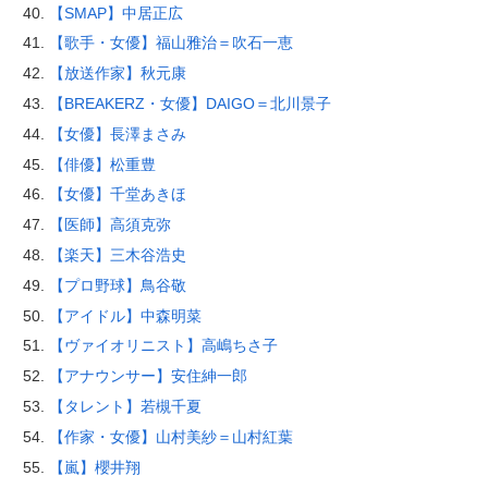
【SMAP】中居正広
【歌手・女優】福山雅治＝吹石一恵
【放送作家】秋元康
【BREAKERZ・女優】DAIGO＝北川景子
【女優】長澤まさみ
【俳優】松重豊
【女優】千堂あきほ
【医師】高須克弥
【楽天】三木谷浩史
【プロ野球】鳥谷敬
【アイドル】中森明菜
【ヴァイオリニスト】高嶋ちさ子
【アナウンサー】安住紳一郎
【タレント】若槻千夏
【作家・女優】山村美紗＝山村紅葉
【嵐】櫻井翔