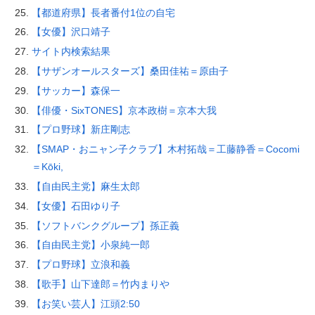
【都道府県】長者番付1位の自宅
【女優】沢口靖子
サイト内検索結果
【サザンオールスターズ】桑田佳祐＝原由子
【サッカー】森保一
【俳優・SixTONES】京本政樹＝京本大我
【プロ野球】新庄剛志
【SMAP・おニャン子クラブ】木村拓哉＝工藤静香＝Cocomi
＝Kōki,
【自由民主党】麻生太郎
【女優】石田ゆり子
【ソフトバンクグループ】孫正義
【自由民主党】小泉純一郎
【プロ野球】立浪和義
【歌手】山下達郎＝竹内まりや
【お笑い芸人】江頭2:50