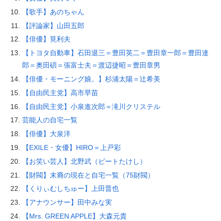
【歌手】あのちゃん
【評論家】山田五郎
【俳優】筧利夫
【トヨタ自動車】石田退三＝豊田英二＝豊田章一郎＝豊田達
郎＝奥田碩＝張富士夫＝渡辺捷昭＝豊田章男
【俳優・モーニング娘。】杉浦太陽＝辻希美
【自由民主党】高市早苗
【自由民主党】小泉進次郎＝滝川クリステル
芸能人の自宅一覧
【俳優】大泉洋
【EXILE・女優】HIRO＝上戸彩
【お笑い芸人】北野武（ビートたけし）
【財閥】末裔の現在と自宅一覧（75財閥）
【くりぃむしちゅー】上田晋也
【アナウンサー】田中みな実
【Mrs. GREEN APPLE】大森元貴