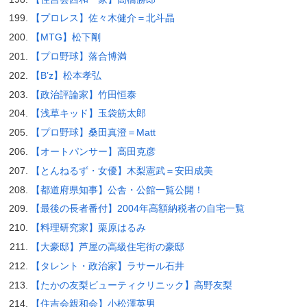
【プロレス】佐々木健介＝北斗晶
【MTG】松下剛
【プロ野球】落合博満
【B’z】松本孝弘
【政治評論家】竹田恒泰
【浅草キッド】玉袋筋太郎
【プロ野球】桑田真澄＝Matt
【オートパンサー】高田克彦
【とんねるず・女優】木梨憲武＝安田成美
【都道府県知事】公舎・公館一覧公開！
【最後の長者番付】2004年高額納税者の自宅一覧
【料理研究家】栗原はるみ
【大豪邸】芦屋の高級住宅街の豪邸
【タレント・政治家】ラサール石井
【たかの友梨ビューティクリニック】高野友梨
【住吉会親和会】小松澤英男