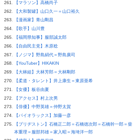
【マラソン】高橋尚子
【大和製罐】山口久一＝山口裕久
【漫画家】青山剛昌
【歌手】山川豊
【福岡県知事】服部誠太郎
【自由民主党】木原稔
【ノジマ】野島絹代＝野島廣司
【YouTuber】HIKAKIN
【大林組】大林芳郎＝大林剛郎
【柔道・タレント】井上康生＝東原亜希
【女優】板谷由夏
【アクセス】村上次男
【俳優】中野英雄＝仲野太賀
【パイオラックス】加藤一彦
【ブリヂストン】石橋正二郎＝石橋徳次郎＝石橋幹一郎＝柴
本重理＝服部邦雄＝家入昭＝海埼洋一郎