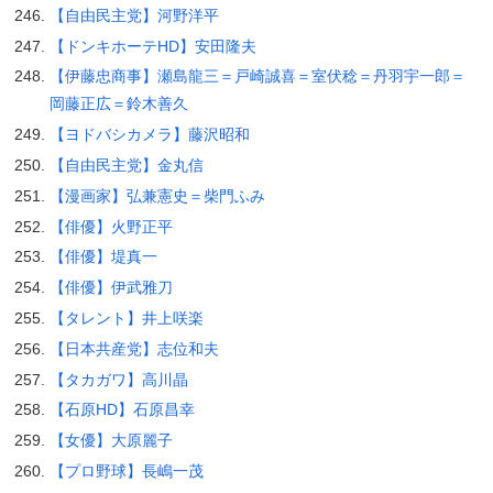
【自由民主党】河野洋平
【ドンキホーテHD】安田隆夫
【伊藤忠商事】瀬島龍三＝戸崎誠喜＝室伏稔＝丹羽宇一郎＝
岡藤正広＝鈴木善久
【ヨドバシカメラ】藤沢昭和
【自由民主党】金丸信
【漫画家】弘兼憲史＝柴門ふみ
【俳優】火野正平
【俳優】堤真一
【俳優】伊武雅刀
【タレント】井上咲楽
【日本共産党】志位和夫
【タカガワ】高川晶
【石原HD】石原昌幸
【女優】大原麗子
【プロ野球】長嶋一茂