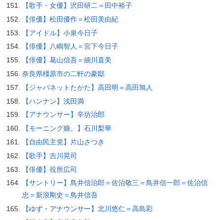
【歌手・女優】沢田研二＝田中裕子
【俳優】松田優作＝松田美由紀
【アイドル】小泉今日子
【俳優】八嶋智人＝宮下今日子
【俳優】葛山信吾＝細川直美
奈良県橿原市の二軒の豪邸
【ジャパネットたかた】高田明＝高田旭人
【ハンナン】浅田満
【アナウンサー】辛坊治郎
【モーニング娘。】石川梨華
【自由民主党】片山さつき
【歌手】吉川晃司
【俳優】役所広司
【サントリー】鳥井信治郎＝佐治敬三＝鳥井信一郎＝佐治信
忠＝新浪剛史＝鳥井信吾
【ゆず・アナウンサー】北川悠仁＝高島彩