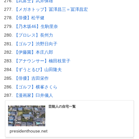
【武富士】武井保雄
【メガネトップ】冨澤昌三＝冨澤昌宏
【俳優】松平健
【乃木坂46】生駒里奈
【プロレス】長州力
【ゴルフ】渋野日向子
【伊藤園】本庄八郎
【アナウンサー】楠田枝里子
【ずうとるび】山田隆夫
【俳優】吉田栄作
【ゴルフ】横峯さくら
【漫画家】臼井儀人
芸能人の自宅一覧
presidenthouse.net