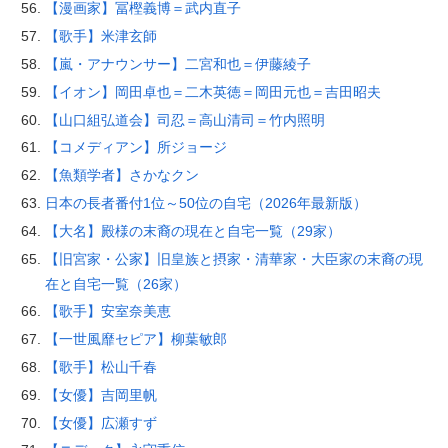
【漫画家】冨樫義博＝武内直子
【歌手】米津玄師
【嵐・アナウンサー】二宮和也＝伊藤綾子
【イオン】岡田卓也＝二木英徳＝岡田元也＝吉田昭夫
【山口組弘道会】司忍＝高山清司＝竹内照明
【コメディアン】所ジョージ
【魚類学者】さかなクン
日本の長者番付1位～50位の自宅（2026年最新版）
【大名】殿様の末裔の現在と自宅一覧（29家）
【旧宮家・公家】旧皇族と摂家・清華家・大臣家の末裔の現
在と自宅一覧（26家）
【歌手】安室奈美恵
【一世風靡セピア】柳葉敏郎
【歌手】松山千春
【女優】吉岡里帆
【女優】広瀬すず