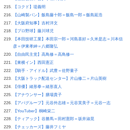
【コクド】堤義明
【山崎製パン】飯島藤十郎＝飯島一郎＝飯島延浩
【大阪府知事】吉村洋文
【プロ野球】藤川球児
【本田技研工業】本田宗一郎＝河島喜好＝久米是志＝川本信
彦＝伊東孝紳＝八郷隆弘
【自由民主党】高鳥修＝高鳥修一
【東横イン】西田憲正
【騎手・アイドル】武豊＝佐野量子
【大阪トラック配送センター】片山修二＝片山英樹
【俳優】緒形拳＝緒形直人
【アナウンサー】膳場貴子
【アパグループ】元谷外志雄＝元谷芙美子＝元谷一志
【YouTuber】桐崎栄二
【ティアック】谷勝馬＝田村憲郎＝坂井淑晃
【チェッカーズ】藤井フミヤ