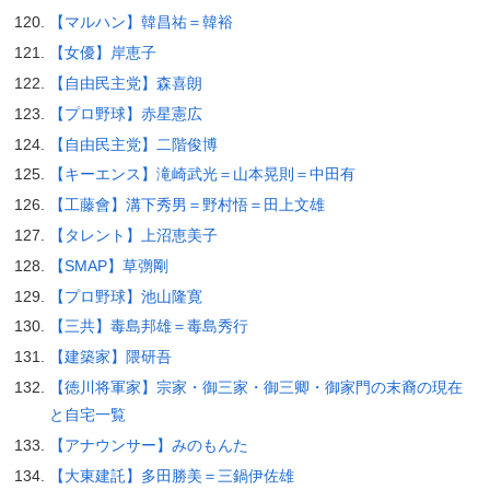
【マルハン】韓昌祐＝韓裕
【女優】岸恵子
【自由民主党】森喜朗
【プロ野球】赤星憲広
【自由民主党】二階俊博
【キーエンス】滝崎武光＝山本晃則＝中田有
【工藤會】溝下秀男＝野村悟＝田上文雄
【タレント】上沼恵美子
【SMAP】草彅剛
【プロ野球】池山隆寛
【三共】毒島邦雄＝毒島秀行
【建築家】隈研吾
【徳川将軍家】宗家・御三家・御三卿・御家門の末裔の現在
と自宅一覧
【アナウンサー】みのもんた
【大東建託】多田勝美＝三鍋伊佐雄