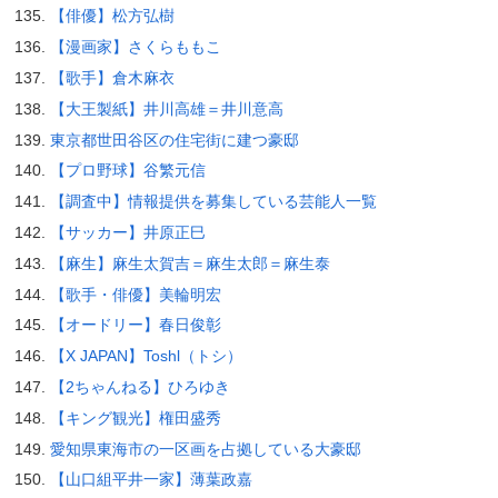
【俳優】松方弘樹
【漫画家】さくらももこ
【歌手】倉木麻衣
【大王製紙】井川高雄＝井川意高
東京都世田谷区の住宅街に建つ豪邸
【プロ野球】谷繁元信
【調査中】情報提供を募集している芸能人一覧
【サッカー】井原正巳
【麻生】麻生太賀吉＝麻生太郎＝麻生泰
【歌手・俳優】美輪明宏
【オードリー】春日俊彰
【X JAPAN】Toshl（トシ）
【2ちゃんねる】ひろゆき
【キング観光】権田盛秀
愛知県東海市の一区画を占拠している大豪邸
【山口組平井一家】薄葉政嘉