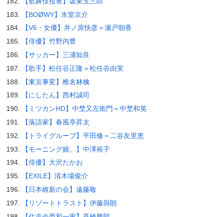
【歌舞伎役者】坂東玉三郎
【BOØWY】氷室京介
【V6・女優】井ノ原快彦＝瀬戸朝香
【俳優】竹野内豊
【サッカー】三浦知良
【歌手】松任谷正隆＝松任谷由実
【東京事変】椎名林檎
【にしたん】西村誠司
【ミツカンHD】中埜又左衛門＝中埜和英
【落語家】春風亭昇太
【トライグループ】平田修＝二谷友里恵
【モーニング娘。】中澤裕子
【俳優】大沢たかお
【EXILE】清木場俊介
【日本維新の会】遠藤敬
【リゾートトラスト】伊藤與朗
【住吉会西和一家】髙橋勝郎