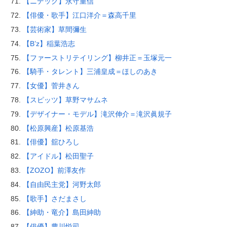
【ニデック】永守重信
【俳優・歌手】江口洋介＝森高千里
【芸術家】草間彌生
【B’z】稲葉浩志
【ファーストリテイリング】柳井正＝玉塚元一
【騎手・タレント】三浦皇成＝ほしのあき
【女優】菅井きん
【スピッツ】草野マサムネ
【デザイナー・モデル】滝沢伸介＝滝沢眞規子
【松原興産】松原基浩
【俳優】舘ひろし
【アイドル】松田聖子
【ZOZO】前澤友作
【自由民主党】河野太郎
【歌手】さだまさし
【紳助・竜介】島田紳助
【俳優】豊川悦司