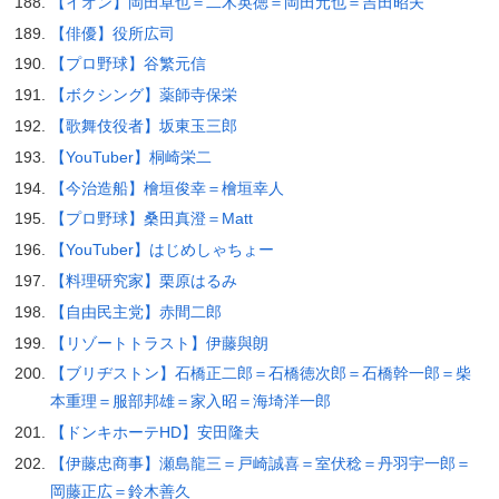
【イオン】岡田卓也＝二木英徳＝岡田元也＝吉田昭夫
【俳優】役所広司
【プロ野球】谷繁元信
【ボクシング】薬師寺保栄
【歌舞伎役者】坂東玉三郎
【YouTuber】桐崎栄二
【今治造船】檜垣俊幸＝檜垣幸人
【プロ野球】桑田真澄＝Matt
【YouTuber】はじめしゃちょー
【料理研究家】栗原はるみ
【自由民主党】赤間二郎
【リゾートトラスト】伊藤與朗
【ブリヂストン】石橋正二郎＝石橋徳次郎＝石橋幹一郎＝柴
本重理＝服部邦雄＝家入昭＝海埼洋一郎
【ドンキホーテHD】安田隆夫
【伊藤忠商事】瀬島龍三＝戸崎誠喜＝室伏稔＝丹羽宇一郎＝
岡藤正広＝鈴木善久