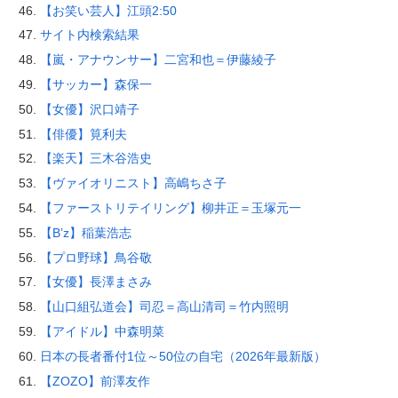
【お笑い芸人】江頭2:50
サイト内検索結果
【嵐・アナウンサー】二宮和也＝伊藤綾子
【サッカー】森保一
【女優】沢口靖子
【俳優】筧利夫
【楽天】三木谷浩史
【ヴァイオリニスト】高嶋ちさ子
【ファーストリテイリング】柳井正＝玉塚元一
【B’z】稲葉浩志
【プロ野球】鳥谷敬
【女優】長澤まさみ
【山口組弘道会】司忍＝高山清司＝竹内照明
【アイドル】中森明菜
日本の長者番付1位～50位の自宅（2026年最新版）
【ZOZO】前澤友作