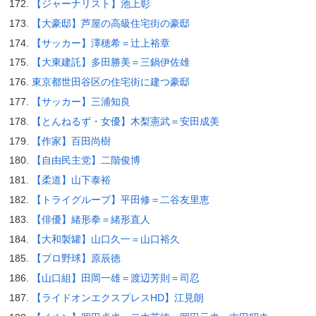
【ジャーナリスト】池上彰
【大豪邸】芦屋の高級住宅街の豪邸
【サッカー】澤穂希＝辻上裕章
【大東建託】多田勝美＝三鍋伊佐雄
東京都世田谷区の住宅街に建つ豪邸
【サッカー】三浦知良
【とんねるず・女優】木梨憲武＝安田成美
【作家】百田尚樹
【自由民主党】二階俊博
【柔道】山下泰裕
【トライグループ】平田修＝二谷友里恵
【俳優】緒形拳＝緒形直人
【大和製罐】山口久一＝山口裕久
【プロ野球】原辰徳
【山口組】田岡一雄＝渡辺芳則＝司忍
【ライドオンエクスプレスHD】江見朗