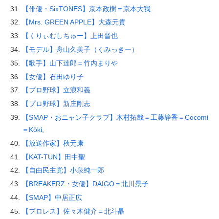
【俳優・SixTONES】京本政樹＝京本大我
【Mrs. GREEN APPLE】大森元貴
【くりぃむしちゅー】上田晋也
【モデル】舟山久美子（くみっきー）
【歌手】山下達郎＝竹内まりや
【女優】石田ゆり子
【プロ野球】立浪和義
【プロ野球】新庄剛志
【SMAP・おニャン子クラブ】木村拓哉＝工藤静香＝Cocomi
＝Kōki,
【放送作家】秋元康
【KAT-TUN】田中聖
【自由民主党】小泉純一郎
【BREAKERZ・女優】DAIGO＝北川景子
【SMAP】中居正広
【プロレス】佐々木健介＝北斗晶