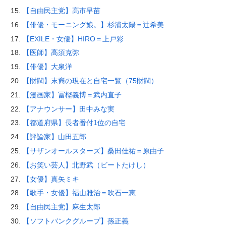
【自由民主党】高市早苗
【俳優・モーニング娘。】杉浦太陽＝辻希美
【EXILE・女優】HIRO＝上戸彩
【医師】高須克弥
【俳優】大泉洋
【財閥】末裔の現在と自宅一覧（75財閥）
【漫画家】冨樫義博＝武内直子
【アナウンサー】田中みな実
【都道府県】長者番付1位の自宅
【評論家】山田五郎
【サザンオールスターズ】桑田佳祐＝原由子
【お笑い芸人】北野武（ビートたけし）
【女優】真矢ミキ
【歌手・女優】福山雅治＝吹石一恵
【自由民主党】麻生太郎
【ソフトバンクグループ】孫正義