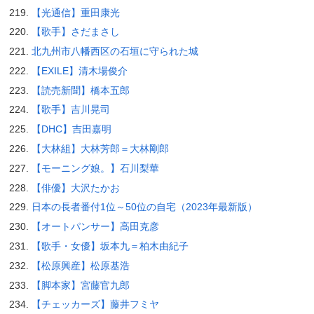
【光通信】重田康光
【歌手】さだまさし
北九州市八幡西区の石垣に守られた城
【EXILE】清木場俊介
【読売新聞】橋本五郎
【歌手】吉川晃司
【DHC】吉田嘉明
【大林組】大林芳郎＝大林剛郎
【モーニング娘。】石川梨華
【俳優】大沢たかお
日本の長者番付1位～50位の自宅（2023年最新版）
【オートパンサー】高田克彦
【歌手・女優】坂本九＝柏木由紀子
【松原興産】松原基浩
【脚本家】宮藤官九郎
【チェッカーズ】藤井フミヤ