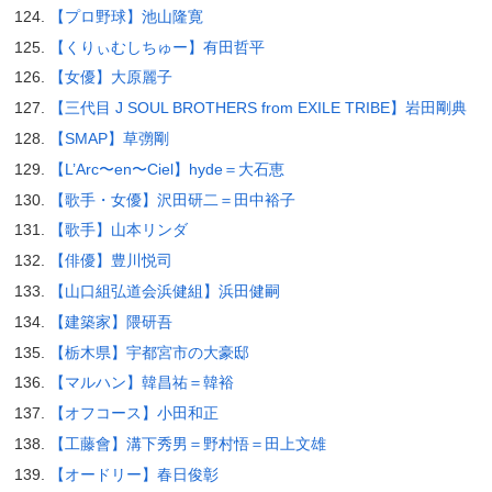
【プロ野球】池山隆寛
【くりぃむしちゅー】有田哲平
【女優】大原麗子
【三代目 J SOUL BROTHERS from EXILE TRIBE】岩田剛典
【SMAP】草彅剛
【L’Arc〜en〜Ciel】hyde＝大石恵
【歌手・女優】沢田研二＝田中裕子
【歌手】山本リンダ
【俳優】豊川悦司
【山口組弘道会浜健組】浜田健嗣
【建築家】隈研吾
【栃木県】宇都宮市の大豪邸
【マルハン】韓昌祐＝韓裕
【オフコース】小田和正
【工藤會】溝下秀男＝野村悟＝田上文雄
【オードリー】春日俊彰