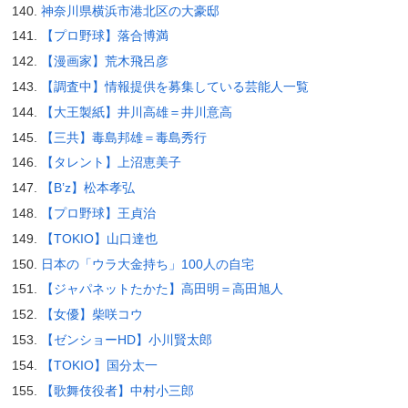
神奈川県横浜市港北区の大豪邸
【プロ野球】落合博満
【漫画家】荒木飛呂彦
【調査中】情報提供を募集している芸能人一覧
【大王製紙】井川高雄＝井川意高
【三共】毒島邦雄＝毒島秀行
【タレント】上沼恵美子
【B’z】松本孝弘
【プロ野球】王貞治
【TOKIO】山口達也
日本の「ウラ大金持ち」100人の自宅
【ジャパネットたかた】高田明＝高田旭人
【女優】柴咲コウ
【ゼンショーHD】小川賢太郎
【TOKIO】国分太一
【歌舞伎役者】中村小三郎