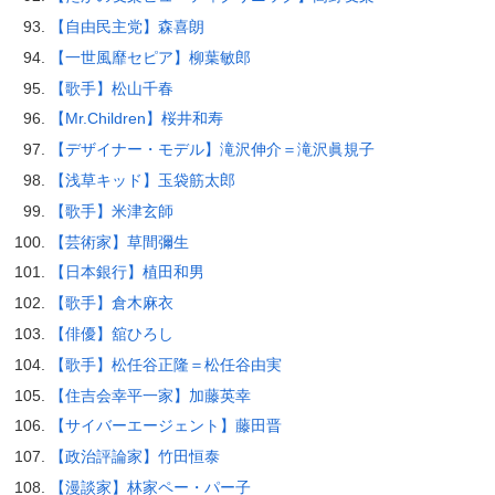
【自由民主党】森喜朗
【一世風靡セピア】柳葉敏郎
【歌手】松山千春
【Mr.Children】桜井和寿
【デザイナー・モデル】滝沢伸介＝滝沢眞規子
【浅草キッド】玉袋筋太郎
【歌手】米津玄師
【芸術家】草間彌生
【日本銀行】植田和男
【歌手】倉木麻衣
【俳優】舘ひろし
【歌手】松任谷正隆＝松任谷由実
【住吉会幸平一家】加藤英幸
【サイバーエージェント】藤田晋
【政治評論家】竹田恒泰
【漫談家】林家ペー・パー子