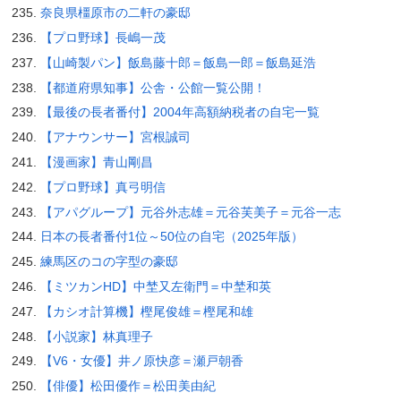
奈良県橿原市の二軒の豪邸
【プロ野球】長嶋一茂
【山崎製パン】飯島藤十郎＝飯島一郎＝飯島延浩
【都道府県知事】公舎・公館一覧公開！
【最後の長者番付】2004年高額納税者の自宅一覧
【アナウンサー】宮根誠司
【漫画家】青山剛昌
【プロ野球】真弓明信
【アパグループ】元谷外志雄＝元谷芙美子＝元谷一志
日本の長者番付1位～50位の自宅（2025年版）
練馬区のコの字型の豪邸
【ミツカンHD】中埜又左衛門＝中埜和英
【カシオ計算機】樫尾俊雄＝樫尾和雄
【小説家】林真理子
【V6・女優】井ノ原快彦＝瀬戸朝香
【俳優】松田優作＝松田美由紀