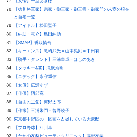
【女優】千堂あきほ
【徳川将軍家】宗家・御三家・御三卿・御家門の末裔の現在
と自宅一覧
【アイドル】松田聖子
【紳助・竜介】島田紳助
【SMAP】香取慎吾
【キーエンス】滝崎武光＝山本晃則＝中田有
【騎手・タレント】三浦皇成＝ほしのあき
【タッキー&翼】滝沢秀明
【ニデック】永守重信
【女優】広瀬すず
【俳優】阿部寛
【自由民主党】河野太郎
【作家】三浦朱門＝曾野綾子
東京都中野区の一区画を占拠している大豪邸
【プロ野球】江川卓
【たかの友梨ビューティクリニック】高野友梨