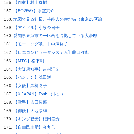
【作家】村上春樹
【BOØWY】氷室京介
地図で見る社長、芸能人の住む街（東京23区編）
【アイドル】小泉今日子
愛知県東海市の一区画を占拠している大豪邸
【モーニング娘。】中澤裕子
【日本コンピュータシステム】藤田雅也
【MTG】松下剛
【大阪府知事】吉村洋文
【ハンナン】浅田満
【女優】黒柳徹子
【X JAPAN】Toshl（トシ）
【歌手】吉田拓郎
【俳優】大地康雄
【キング観光】権田盛秀
【自由民主党】金丸信