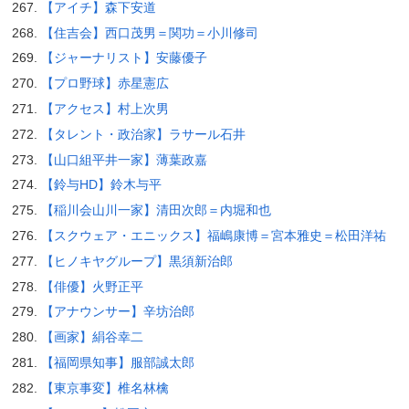
【アイチ】森下安道
【住吉会】西口茂男＝関功＝小川修司
【ジャーナリスト】安藤優子
【プロ野球】赤星憲広
【アクセス】村上次男
【タレント・政治家】ラサール石井
【山口組平井一家】薄葉政嘉
【鈴与HD】鈴木与平
【稲川会山川一家】清田次郎＝内堀和也
【スクウェア・エニックス】福嶋康博＝宮本雅史＝松田洋祐
【ヒノキヤグループ】黒須新治郎
【俳優】火野正平
【アナウンサー】辛坊治郎
【画家】絹谷幸二
【福岡県知事】服部誠太郎
【東京事変】椎名林檎