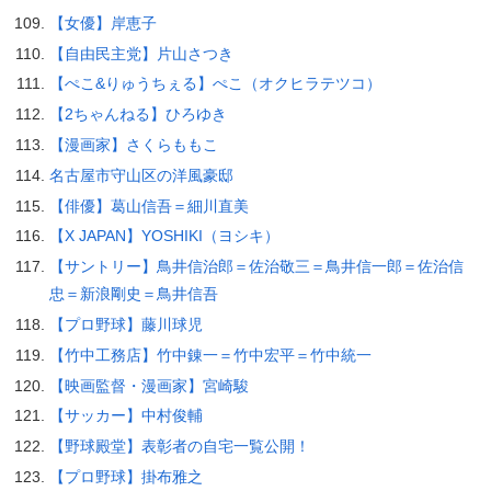
【女優】岸恵子
【自由民主党】片山さつき
【ぺこ&りゅうちぇる】ぺこ（オクヒラテツコ）
【2ちゃんねる】ひろゆき
【漫画家】さくらももこ
名古屋市守山区の洋風豪邸
【俳優】葛山信吾＝細川直美
【X JAPAN】YOSHIKI（ヨシキ）
【サントリー】鳥井信治郎＝佐治敬三＝鳥井信一郎＝佐治信
忠＝新浪剛史＝鳥井信吾
【プロ野球】藤川球児
【竹中工務店】竹中錬一＝竹中宏平＝竹中統一
【映画監督・漫画家】宮崎駿
【サッカー】中村俊輔
【野球殿堂】表彰者の自宅一覧公開！
【プロ野球】掛布雅之