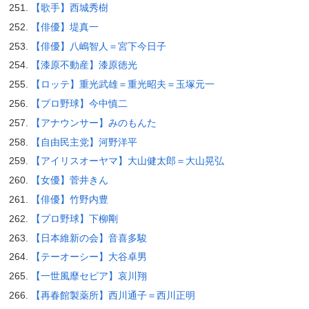
【歌手】西城秀樹
【俳優】堤真一
【俳優】八嶋智人＝宮下今日子
【漆原不動産】漆原徳光
【ロッテ】重光武雄＝重光昭夫＝玉塚元一
【プロ野球】今中慎二
【アナウンサー】みのもんた
【自由民主党】河野洋平
【アイリスオーヤマ】大山健太郎＝大山晃弘
【女優】菅井きん
【俳優】竹野内豊
【プロ野球】下柳剛
【日本維新の会】音喜多駿
【テーオーシー】大谷卓男
【一世風靡セピア】哀川翔
【再春館製薬所】西川通子＝西川正明