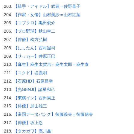
【騎手・アイドル】武豊＝佐野量子
【作家・女優】山村美紗＝山村紅葉
【コブクロ】黒田俊介
【プロ野球】秋山幸二
【俳優】松方弘樹
【にしたん】西村誠司
【サッカー】井原正巳
【麻生】麻生太賀吉＝麻生太郎＝麻生泰
【コクド】堤義明
【石原HD】石原昌幸
【光GENJI】諸星和己
【東横イン】西田憲正
【俳優】加山雄三
【帝国データバンク】後藤義夫＝後藤信夫
【俳優】坂上忍
【タカガワ】高川晶