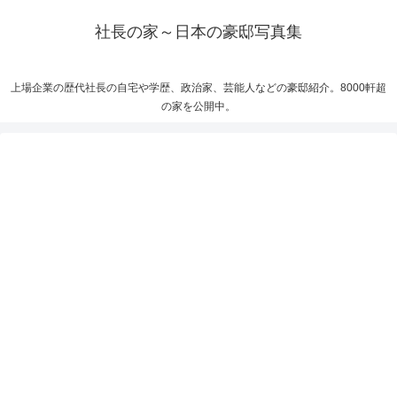
社長の家～日本の豪邸写真集
上場企業の歴代社長の自宅や学歴、政治家、芸能人などの豪邸紹介。8000軒超
の家を公開中。