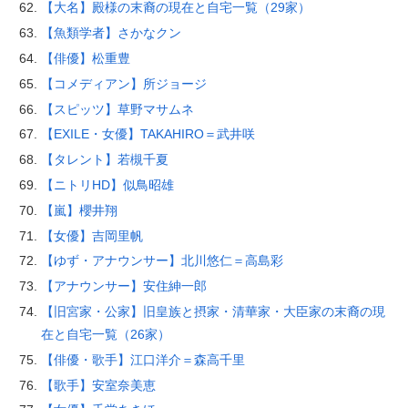
【大名】殿様の末裔の現在と自宅一覧（29家）
【魚類学者】さかなクン
【俳優】松重豊
【コメディアン】所ジョージ
【スピッツ】草野マサムネ
【EXILE・女優】TAKAHIRO＝武井咲
【タレント】若槻千夏
【ニトリHD】似鳥昭雄
【嵐】櫻井翔
【女優】吉岡里帆
【ゆず・アナウンサー】北川悠仁＝高島彩
【アナウンサー】安住紳一郎
【旧宮家・公家】旧皇族と摂家・清華家・大臣家の末裔の現
在と自宅一覧（26家）
【俳優・歌手】江口洋介＝森高千里
【歌手】安室奈美恵