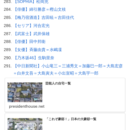
【SOPHIA】松岡充
【俳優】綿引勝彦＝樫山文枝
【梅乃宿酒造】吉田暁＝吉田佳代
【セリア】河合宏光
【武富士】武井保雄
【俳優】田中邦衛
【女優】斉藤由貴＝水嶋凜
【乃木坂46】生駒里奈
【中日新聞社】小山竜三＝三浦秀文＝加藤巳一郎＝大島宏彦
＝白井文吾＝大島寅夫＝小出宣昭＝大島宇一郎
芸能人の自宅一覧
presidenthouse.net
「これぞ豪邸！」日本の大豪邸一覧