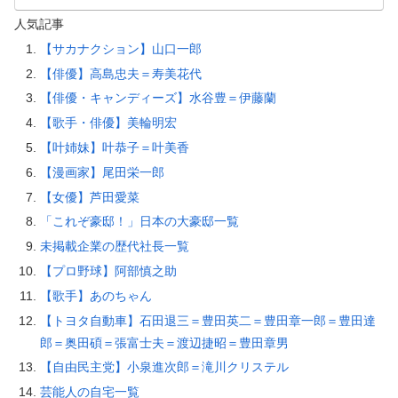
人気記事
【サカナクション】山口一郎
【俳優】高島忠夫＝寿美花代
【俳優・キャンディーズ】水谷豊＝伊藤蘭
【歌手・俳優】美輪明宏
【叶姉妹】叶恭子＝叶美香
【漫画家】尾田栄一郎
【女優】芦田愛菜
「これぞ豪邸！」日本の大豪邸一覧
未掲載企業の歴代社長一覧
【プロ野球】阿部慎之助
【歌手】あのちゃん
【トヨタ自動車】石田退三＝豊田英二＝豊田章一郎＝豊田達
郎＝奥田碩＝張富士夫＝渡辺捷昭＝豊田章男
【自由民主党】小泉進次郎＝滝川クリステル
芸能人の自宅一覧