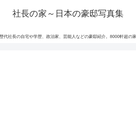
社長の家～日本の豪邸写真集
歴代社長の自宅や学歴、政治家、芸能人などの豪邸紹介。8000軒超の