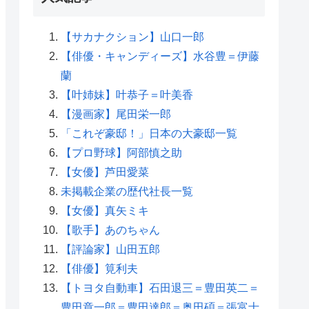
【サカナクション】山口一郎
【俳優・キャンディーズ】水谷豊＝伊藤
蘭
【叶姉妹】叶恭子＝叶美香
【漫画家】尾田栄一郎
「これぞ豪邸！」日本の大豪邸一覧
【プロ野球】阿部慎之助
【女優】芦田愛菜
未掲載企業の歴代社長一覧
【女優】真矢ミキ
【歌手】あのちゃん
【評論家】山田五郎
【俳優】筧利夫
【トヨタ自動車】石田退三＝豊田英二＝
豊田章一郎＝豊田達郎＝奥田碩＝張富士