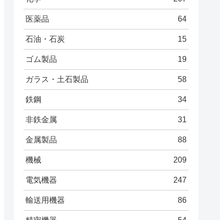
医薬品
64
石油・石炭
15
ゴム製品
19
ガラス・土石製品
58
鉄鋼
34
非鉄金属
31
金属製品
88
機械
209
電気機器
247
輸送用機器
86