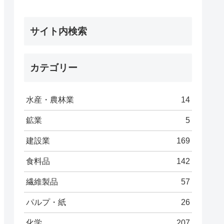
サイト内検索
カテゴリー
水産・農林業
14
鉱業
5
建設業
169
食料品
142
繊維製品
57
パルプ・紙
26
化学
207