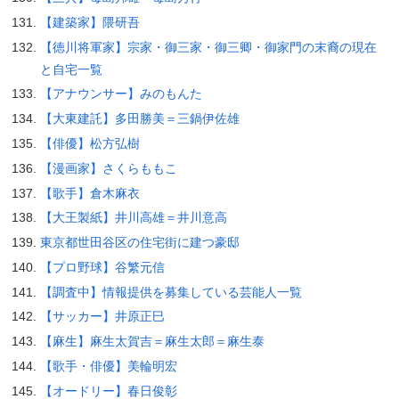
【建築家】隈研吾
【徳川将軍家】宗家・御三家・御三卿・御家門の末裔の現在
と自宅一覧
【アナウンサー】みのもんた
【大東建託】多田勝美＝三鍋伊佐雄
【俳優】松方弘樹
【漫画家】さくらももこ
【歌手】倉木麻衣
【大王製紙】井川高雄＝井川意高
東京都世田谷区の住宅街に建つ豪邸
【プロ野球】谷繁元信
【調査中】情報提供を募集している芸能人一覧
【サッカー】井原正巳
【麻生】麻生太賀吉＝麻生太郎＝麻生泰
【歌手・俳優】美輪明宏
【オードリー】春日俊彰