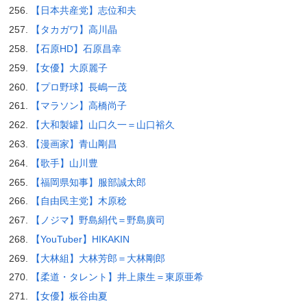
【日本共産党】志位和夫
【タカガワ】高川晶
【石原HD】石原昌幸
【女優】大原麗子
【プロ野球】長嶋一茂
【マラソン】高橋尚子
【大和製罐】山口久一＝山口裕久
【漫画家】青山剛昌
【歌手】山川豊
【福岡県知事】服部誠太郎
【自由民主党】木原稔
【ノジマ】野島絹代＝野島廣司
【YouTuber】HIKAKIN
【大林組】大林芳郎＝大林剛郎
【柔道・タレント】井上康生＝東原亜希
【女優】板谷由夏