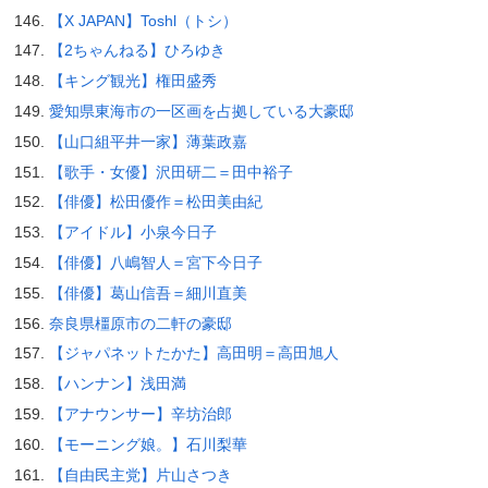
【X JAPAN】Toshl（トシ）
【2ちゃんねる】ひろゆき
【キング観光】権田盛秀
愛知県東海市の一区画を占拠している大豪邸
【山口組平井一家】薄葉政嘉
【歌手・女優】沢田研二＝田中裕子
【俳優】松田優作＝松田美由紀
【アイドル】小泉今日子
【俳優】八嶋智人＝宮下今日子
【俳優】葛山信吾＝細川直美
奈良県橿原市の二軒の豪邸
【ジャパネットたかた】高田明＝高田旭人
【ハンナン】浅田満
【アナウンサー】辛坊治郎
【モーニング娘。】石川梨華
【自由民主党】片山さつき