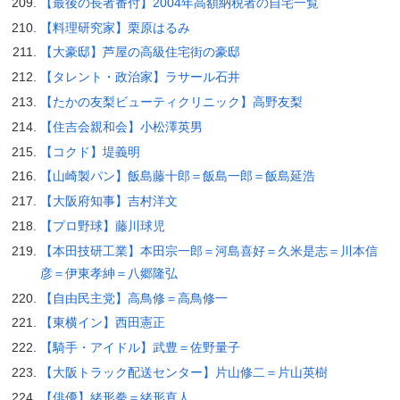
【最後の長者番付】2004年高額納税者の自宅一覧
【料理研究家】栗原はるみ
【大豪邸】芦屋の高級住宅街の豪邸
【タレント・政治家】ラサール石井
【たかの友梨ビューティクリニック】高野友梨
【住吉会親和会】小松澤英男
【コクド】堤義明
【山崎製パン】飯島藤十郎＝飯島一郎＝飯島延浩
【大阪府知事】吉村洋文
【プロ野球】藤川球児
【本田技研工業】本田宗一郎＝河島喜好＝久米是志＝川本信
彦＝伊東孝紳＝八郷隆弘
【自由民主党】高鳥修＝高鳥修一
【東横イン】西田憲正
【騎手・アイドル】武豊＝佐野量子
【大阪トラック配送センター】片山修二＝片山英樹
【俳優】緒形拳＝緒形直人