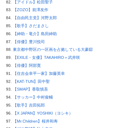
【アイドル】松田聖子
【ZOZO】前澤友作
【自由民主党】河野太郎
【歌手】さだまさし
【紳助・竜介】島田紳助
【俳優】豊川悦司
東京都中野区の一区画を占拠している大豪邸
【EXILE・女優】TAKAHIRO＝武井咲
【俳優】阿部寛
【住吉会幸平一家】加藤英幸
【KAT-TUN】田中聖
【SMAP】香取慎吾
【サッカー】中村俊輔
【歌手】吉田拓郎
【X JAPAN】YOSHIKI（ヨシキ）
【Mr.Children】桜井和寿