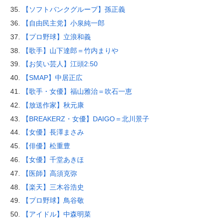
【ソフトバンクグループ】孫正義
【自由民主党】小泉純一郎
【プロ野球】立浪和義
【歌手】山下達郎＝竹内まりや
【お笑い芸人】江頭2:50
【SMAP】中居正広
【歌手・女優】福山雅治＝吹石一恵
【放送作家】秋元康
【BREAKERZ・女優】DAIGO＝北川景子
【女優】長澤まさみ
【俳優】松重豊
【女優】千堂あきほ
【医師】高須克弥
【楽天】三木谷浩史
【プロ野球】鳥谷敬
【アイドル】中森明菜