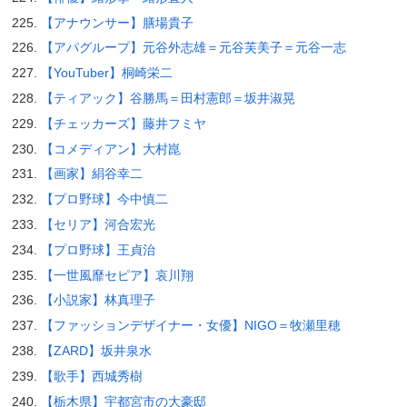
【アナウンサー】膳場貴子
【アパグループ】元谷外志雄＝元谷芙美子＝元谷一志
【YouTuber】桐崎栄二
【ティアック】谷勝馬＝田村憲郎＝坂井淑晃
【チェッカーズ】藤井フミヤ
【コメディアン】大村崑
【画家】絹谷幸二
【プロ野球】今中慎二
【セリア】河合宏光
【プロ野球】王貞治
【一世風靡セピア】哀川翔
【小説家】林真理子
【ファッションデザイナー・女優】NIGO＝牧瀬里穂
【ZARD】坂井泉水
【歌手】西城秀樹
【栃木県】宇都宮市の大豪邸