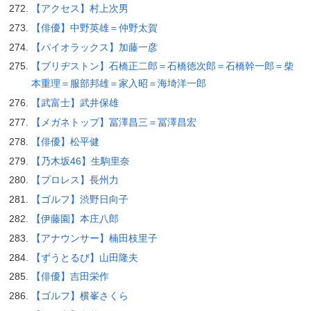
【アクセス】村上次男
【俳優】中野英雄＝仲野太賀
【パイオラックス】加藤一彦
【ブリヂストン】石橋正二郎＝石橋徳次郎＝石橋幹一郎＝柴
本重理＝服部邦雄＝家入昭＝海埼洋一郎
【武富士】武井保雄
【メガネトップ】冨澤昌三＝冨澤昌宏
【俳優】松平健
【乃木坂46】生駒里奈
【プロレス】長州力
【ゴルフ】渋野日向子
【伊藤園】本庄八郎
【アナウンサー】楠田枝里子
【ずうとるび】山田隆夫
【俳優】吉田栄作
【ゴルフ】横峯さくら