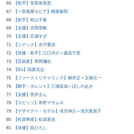
【歌手】安室奈美恵
【一世風靡セピア】柳葉敏郎
【歌手】松山千春
【女優】吉岡里帆
【女優】広瀬すず
【ニデック】永守重信
【俳優・歌手】江口洋介＝森高千里
【芸術家】草間彌生
【B’z】稲葉浩志
【ファーストリテイリング】柳井正＝玉塚元一
【騎手・タレント】三浦皇成＝ほしのあき
【女優】菅井きん
【スピッツ】草野マサムネ
【デザイナー・モデル】滝沢伸介＝滝沢眞規子
【松原興産】松原基浩
【俳優】舘ひろし