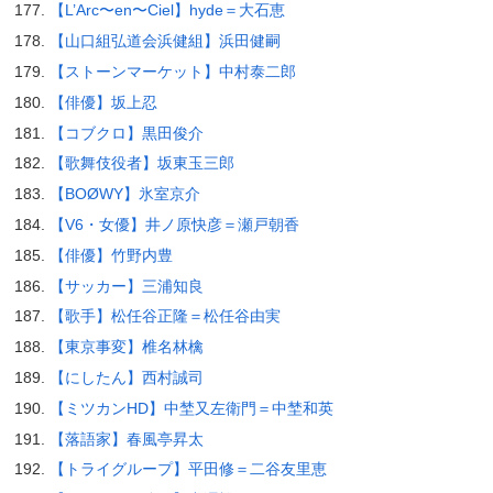
【L’Arc〜en〜Ciel】hyde＝大石恵
【山口組弘道会浜健組】浜田健嗣
【ストーンマーケット】中村泰二郎
【俳優】坂上忍
【コブクロ】黒田俊介
【歌舞伎役者】坂東玉三郎
【BOØWY】氷室京介
【V6・女優】井ノ原快彦＝瀬戸朝香
【俳優】竹野内豊
【サッカー】三浦知良
【歌手】松任谷正隆＝松任谷由実
【東京事変】椎名林檎
【にしたん】西村誠司
【ミツカンHD】中埜又左衛門＝中埜和英
【落語家】春風亭昇太
【トライグループ】平田修＝二谷友里恵