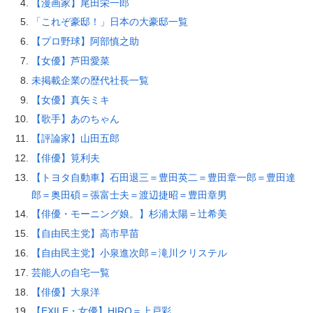
【漫画家】尾田栄一郎
「これぞ豪邸！」日本の大豪邸一覧
【プロ野球】阿部慎之助
【女優】芦田愛菜
未掲載企業の歴代社長一覧
【女優】真矢ミキ
【歌手】あのちゃん
【評論家】山田五郎
【俳優】筧利夫
【トヨタ自動車】石田退三＝豊田英二＝豊田章一郎＝豊田達
郎＝奥田碩＝張富士夫＝渡辺捷昭＝豊田章男
【俳優・モーニング娘。】杉浦太陽＝辻希美
【自由民主党】高市早苗
【自由民主党】小泉進次郎＝滝川クリステル
芸能人の自宅一覧
【俳優】大泉洋
【EXILE・女優】HIRO＝上戸彩