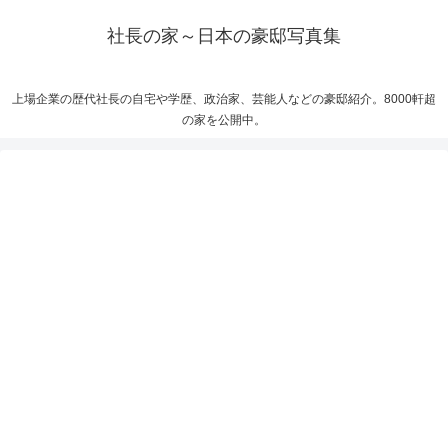
社長の家～日本の豪邸写真集
上場企業の歴代社長の自宅や学歴、政治家、芸能人などの豪邸紹介。8000軒超
の家を公開中。