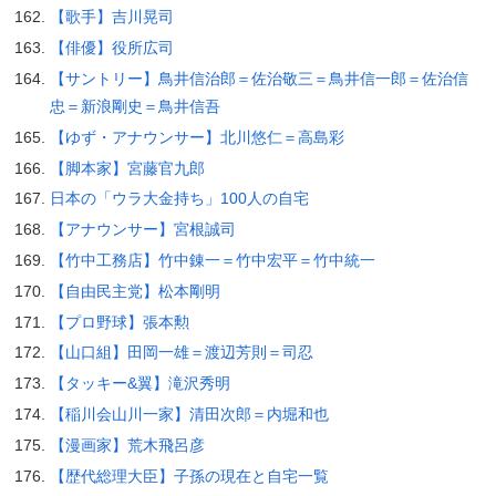
【歌手】吉川晃司
【俳優】役所広司
【サントリー】鳥井信治郎＝佐治敬三＝鳥井信一郎＝佐治信
忠＝新浪剛史＝鳥井信吾
【ゆず・アナウンサー】北川悠仁＝高島彩
【脚本家】宮藤官九郎
日本の「ウラ大金持ち」100人の自宅
【アナウンサー】宮根誠司
【竹中工務店】竹中錬一＝竹中宏平＝竹中統一
【自由民主党】松本剛明
【プロ野球】張本勲
【山口組】田岡一雄＝渡辺芳則＝司忍
【タッキー&翼】滝沢秀明
【稲川会山川一家】清田次郎＝内堀和也
【漫画家】荒木飛呂彦
【歴代総理大臣】子孫の現在と自宅一覧