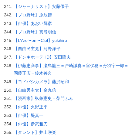
【ジャーナリスト】安藤優子
【プロ野球】原辰徳
【俳優】あおい輝彦
【プロ野球】真弓明信
【L’Arc〜en〜Ciel】yukihiro
【自由民主党】河野洋平
【ドンキホーテHD】安田隆夫
【伊藤忠商事】瀬島龍三＝戸崎誠喜＝室伏稔＝丹羽宇一郎＝
岡藤正広＝鈴木善久
【ヨドバシカメラ】藤沢昭和
【自由民主党】金丸信
【漫画家】弘兼憲史＝柴門ふみ
【俳優】火野正平
【俳優】堤真一
【俳優】伊武雅刀
【タレント】井上咲楽