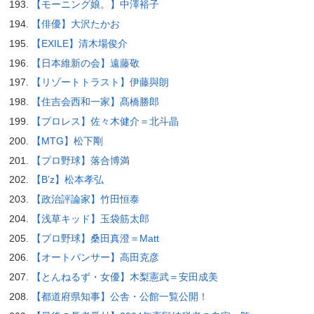
【モーニング娘。】中澤裕子
【俳優】大沢たかお
【EXILE】清木場俊介
【日本維新の会】遠藤敬
【リゾートトラスト】伊藤與朗
【住吉会西和一家】髙橋勝郎
【プロレス】佐々木健介＝北斗晶
【MTG】松下剛
【プロ野球】落合博満
【B’z】松本孝弘
【政治評論家】竹田恒泰
【浅草キッド】玉袋筋太郎
【プロ野球】桑田真澄＝Matt
【オートパンサー】高田克彦
【とんねるず・女優】木梨憲武＝安田成美
【都道府県知事】公舎・公館一覧公開！