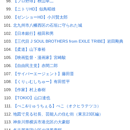
【プロ野球】秋山幸二
【ニトリHD】似鳥昭雄
【ゼンショーHD】小川賢太郎
北九州市八幡西区の石垣に守られた城
【日本銀行】植田和男
【三代目 J SOUL BROTHERS from EXILE TRIBE】岩田剛典
【柔道】山下泰裕
【映画監督・漫画家】宮崎駿
【自由民主党】赤間二郎
【サイバーエージェント】藤田晋
【くりぃむしちゅー】有田哲平
【作家】村上春樹
【TOKIO】山口達也
【ぺこ&りゅうちぇる】ぺこ（オクヒラテツコ）
地図で見る社長、芸能人の住む街（東京23区編）
神奈川県横浜市港北区の大豪邸