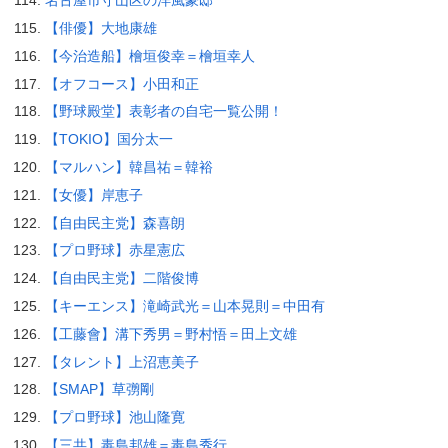
名古屋市守山区の洋風豪邸
【俳優】大地康雄
【今治造船】檜垣俊幸＝檜垣幸人
【オフコース】小田和正
【野球殿堂】表彰者の自宅一覧公開！
【TOKIO】国分太一
【マルハン】韓昌祐＝韓裕
【女優】岸恵子
【自由民主党】森喜朗
【プロ野球】赤星憲広
【自由民主党】二階俊博
【キーエンス】滝崎武光＝山本晃則＝中田有
【工藤會】溝下秀男＝野村悟＝田上文雄
【タレント】上沼恵美子
【SMAP】草彅剛
【プロ野球】池山隆寛
【三共】毒島邦雄＝毒島秀行