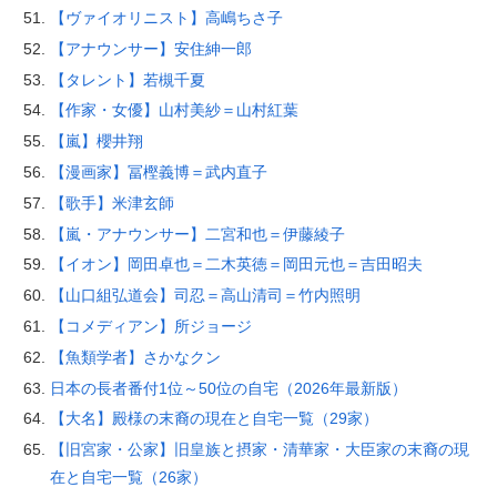
【ヴァイオリニスト】高嶋ちさ子
【アナウンサー】安住紳一郎
【タレント】若槻千夏
【作家・女優】山村美紗＝山村紅葉
【嵐】櫻井翔
【漫画家】冨樫義博＝武内直子
【歌手】米津玄師
【嵐・アナウンサー】二宮和也＝伊藤綾子
【イオン】岡田卓也＝二木英徳＝岡田元也＝吉田昭夫
【山口組弘道会】司忍＝高山清司＝竹内照明
【コメディアン】所ジョージ
【魚類学者】さかなクン
日本の長者番付1位～50位の自宅（2026年最新版）
【大名】殿様の末裔の現在と自宅一覧（29家）
【旧宮家・公家】旧皇族と摂家・清華家・大臣家の末裔の現
在と自宅一覧（26家）