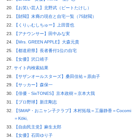
【お笑い芸人】北野武（ビートたけし）
【財閥】末裔の現在と自宅一覧（75財閥）
【くりぃむしちゅー】上田晋也
【アナウンサー】田中みな実
【Mrs. GREEN APPLE】大森元貴
【都道府県】長者番付1位の自宅
【女優】沢口靖子
サイト内検索結果
【サザンオールスターズ】桑田佳祐＝原由子
【サッカー】森保一
【俳優・SixTONES】京本政樹＝京本大我
【プロ野球】新庄剛志
【SMAP・おニャン子クラブ】木村拓哉＝工藤静香＝Cocomi
＝Kōki,
【自由民主党】麻生太郎
【女優】石田ゆり子