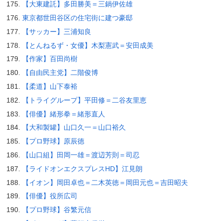
【大東建託】多田勝美＝三鍋伊佐雄
東京都世田谷区の住宅街に建つ豪邸
【サッカー】三浦知良
【とんねるず・女優】木梨憲武＝安田成美
【作家】百田尚樹
【自由民主党】二階俊博
【柔道】山下泰裕
【トライグループ】平田修＝二谷友里恵
【俳優】緒形拳＝緒形直人
【大和製罐】山口久一＝山口裕久
【プロ野球】原辰徳
【山口組】田岡一雄＝渡辺芳則＝司忍
【ライドオンエクスプレスHD】江見朗
【イオン】岡田卓也＝二木英徳＝岡田元也＝吉田昭夫
【俳優】役所広司
【プロ野球】谷繁元信