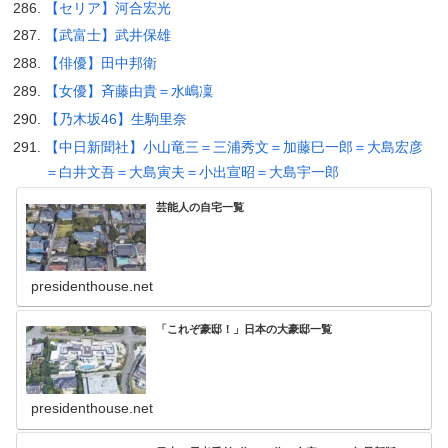
【セリア】河合宏光
【武富士】武井保雄
【俳優】田中邦衛
【女優】斉藤由貴＝水嶋凜
【乃木坂46】生駒里奈
【中日新聞社】小山竜三＝三浦秀文＝加藤巳一郎＝大島宏彦
＝白井文吾＝大島寅夫＝小出宣昭＝大島宇一郎
芸能人の自宅一覧
presidenthouse.net
「これぞ豪邸！」日本の大豪邸一覧
presidenthouse.net