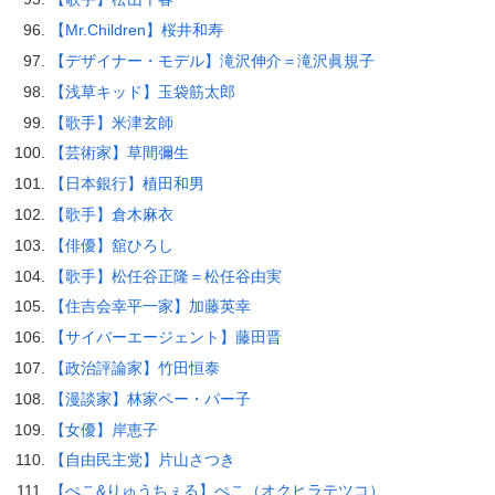
【Mr.Children】桜井和寿
【デザイナー・モデル】滝沢伸介＝滝沢眞規子
【浅草キッド】玉袋筋太郎
【歌手】米津玄師
【芸術家】草間彌生
【日本銀行】植田和男
【歌手】倉木麻衣
【俳優】舘ひろし
【歌手】松任谷正隆＝松任谷由実
【住吉会幸平一家】加藤英幸
【サイバーエージェント】藤田晋
【政治評論家】竹田恒泰
【漫談家】林家ペー・パー子
【女優】岸恵子
【自由民主党】片山さつき
【ぺこ&りゅうちぇる】ぺこ（オクヒラテツコ）