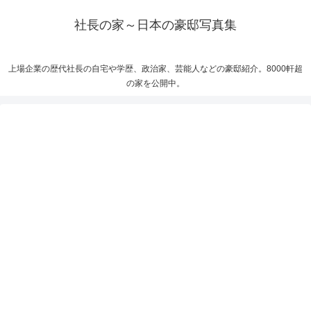
社長の家～日本の豪邸写真集
上場企業の歴代社長の自宅や学歴、政治家、芸能人などの豪邸紹介。8000軒超
の家を公開中。