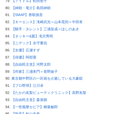
【アイドル】松田聖子
【紳助・竜介】島田紳助
【SMAP】香取慎吾
【キーエンス】滝崎武光＝山本晃則＝中田有
【騎手・タレント】三浦皇成＝ほしのあき
【タッキー&翼】滝沢秀明
【ニデック】永守重信
【女優】広瀬すず
【俳優】阿部寛
【自由民主党】河野太郎
【作家】三浦朱門＝曾野綾子
東京都中野区の一区画を占拠している大豪邸
【プロ野球】江川卓
【たかの友梨ビューティクリニック】高野友梨
【自由民主党】森喜朗
【一世風靡セピア】柳葉敏郎
【歌手】松山千春