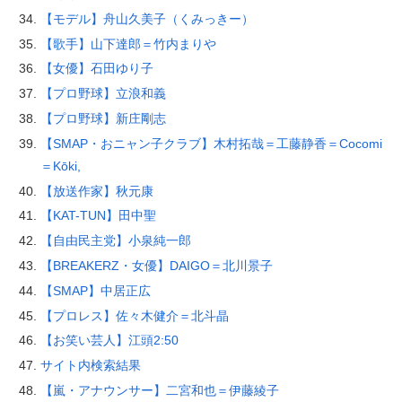
【モデル】舟山久美子（くみっきー）
【歌手】山下達郎＝竹内まりや
【女優】石田ゆり子
【プロ野球】立浪和義
【プロ野球】新庄剛志
【SMAP・おニャン子クラブ】木村拓哉＝工藤静香＝Cocomi
＝Kōki,
【放送作家】秋元康
【KAT-TUN】田中聖
【自由民主党】小泉純一郎
【BREAKERZ・女優】DAIGO＝北川景子
【SMAP】中居正広
【プロレス】佐々木健介＝北斗晶
【お笑い芸人】江頭2:50
サイト内検索結果
【嵐・アナウンサー】二宮和也＝伊藤綾子