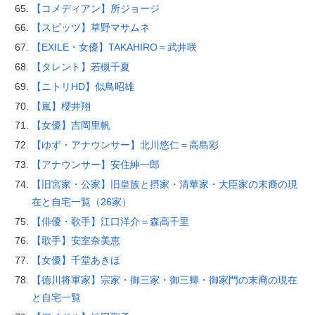
【コメディアン】所ジョージ
【スピッツ】草野マサムネ
【EXILE・女優】TAKAHIRO＝武井咲
【タレント】若槻千夏
【ニトリHD】似鳥昭雄
【嵐】櫻井翔
【女優】吉岡里帆
【ゆず・アナウンサー】北川悠仁＝高島彩
【アナウンサー】安住紳一郎
【旧宮家・公家】旧皇族と摂家・清華家・大臣家の末裔の現
在と自宅一覧（26家）
【俳優・歌手】江口洋介＝森高千里
【歌手】安室奈美恵
【女優】千堂あきほ
【徳川将軍家】宗家・御三家・御三卿・御家門の末裔の現在
と自宅一覧