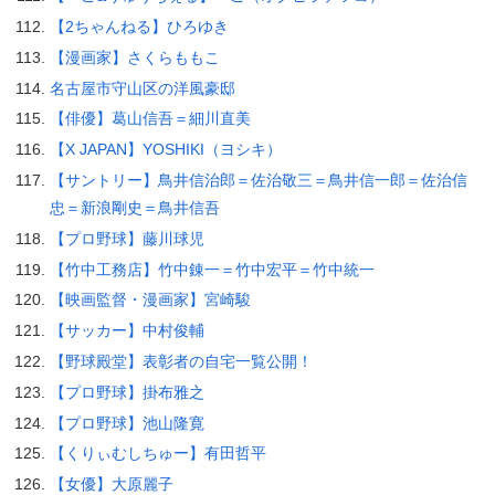
【2ちゃんねる】ひろゆき
【漫画家】さくらももこ
名古屋市守山区の洋風豪邸
【俳優】葛山信吾＝細川直美
【X JAPAN】YOSHIKI（ヨシキ）
【サントリー】鳥井信治郎＝佐治敬三＝鳥井信一郎＝佐治信
忠＝新浪剛史＝鳥井信吾
【プロ野球】藤川球児
【竹中工務店】竹中錬一＝竹中宏平＝竹中統一
【映画監督・漫画家】宮崎駿
【サッカー】中村俊輔
【野球殿堂】表彰者の自宅一覧公開！
【プロ野球】掛布雅之
【プロ野球】池山隆寛
【くりぃむしちゅー】有田哲平
【女優】大原麗子