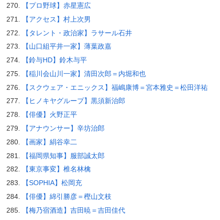
【プロ野球】赤星憲広
【アクセス】村上次男
【タレント・政治家】ラサール石井
【山口組平井一家】薄葉政嘉
【鈴与HD】鈴木与平
【稲川会山川一家】清田次郎＝内堀和也
【スクウェア・エニックス】福嶋康博＝宮本雅史＝松田洋祐
【ヒノキヤグループ】黒須新治郎
【俳優】火野正平
【アナウンサー】辛坊治郎
【画家】絹谷幸二
【福岡県知事】服部誠太郎
【東京事変】椎名林檎
【SOPHIA】松岡充
【俳優】綿引勝彦＝樫山文枝
【梅乃宿酒造】吉田暁＝吉田佳代