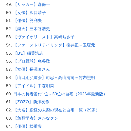
【サッカー】森保一
【女優】沢口靖子
【俳優】筧利夫
【楽天】三木谷浩史
【ヴァイオリニスト】高嶋ちさ子
【ファーストリテイリング】柳井正＝玉塚元一
【B’z】稲葉浩志
【プロ野球】鳥谷敬
【女優】長澤まさみ
【山口組弘道会】司忍＝高山清司＝竹内照明
【アイドル】中森明菜
日本の長者番付1位～50位の自宅（2026年最新版）
【ZOZO】前澤友作
【大名】殿様の末裔の現在と自宅一覧（29家）
【魚類学者】さかなクン
【俳優】松重豊