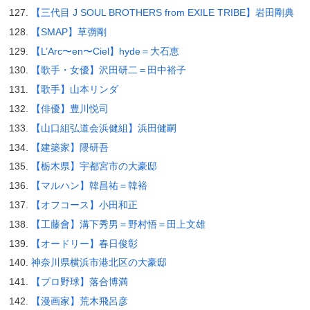
【三代目 J SOUL BROTHERS from EXILE TRIBE】岩田剛典
【SMAP】草彅剛
【L’Arc〜en〜Ciel】hyde＝大石恵
【歌手・女優】沢田研二＝田中裕子
【歌手】山本リンダ
【俳優】豊川悦司
【山口組弘道会浜健組】浜田健嗣
【建築家】隈研吾
【栃木県】宇都宮市の大豪邸
【マルハン】韓昌祐＝韓裕
【オフコース】小田和正
【工藤會】溝下秀男＝野村悟＝田上文雄
【オードリー】春日俊彰
神奈川県横浜市港北区の大豪邸
【プロ野球】落合博満
【漫画家】荒木飛呂彦