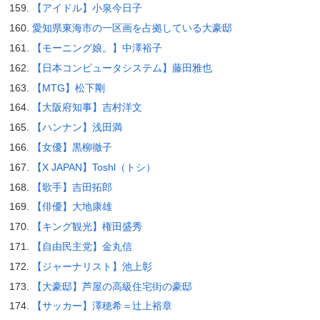
【アイドル】小泉今日子
愛知県東海市の一区画を占拠している大豪邸
【モーニング娘。】中澤裕子
【日本コンピュータシステム】藤田雅也
【MTG】松下剛
【大阪府知事】吉村洋文
【ハンナン】浅田満
【女優】黒柳徹子
【X JAPAN】Toshl（トシ）
【歌手】吉田拓郎
【俳優】大地康雄
【キング観光】権田盛秀
【自由民主党】金丸信
【ジャーナリスト】池上彰
【大豪邸】芦屋の高級住宅街の豪邸
【サッカー】澤穂希＝辻上裕章