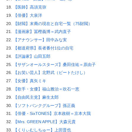
【医師】高須克弥
【俳優】大泉洋
【財閥】末裔の現在と自宅一覧（75財閥）
【漫画家】冨樫義博＝武内直子
【アナウンサー】田中みな実
【都道府県】長者番付1位の自宅
【評論家】山田五郎
【サザンオールスターズ】桑田佳祐＝原由子
【お笑い芸人】北野武（ビートたけし）
【女優】真矢ミキ
【歌手・女優】福山雅治＝吹石一恵
【自由民主党】麻生太郎
【ソフトバンクグループ】孫正義
【俳優・SixTONES】京本政樹＝京本大我
【Mrs. GREEN APPLE】大森元貴
【くりぃむしちゅー】上田晋也