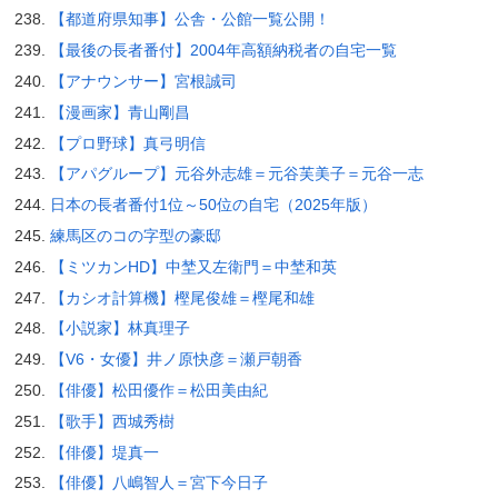
【都道府県知事】公舎・公館一覧公開！
【最後の長者番付】2004年高額納税者の自宅一覧
【アナウンサー】宮根誠司
【漫画家】青山剛昌
【プロ野球】真弓明信
【アパグループ】元谷外志雄＝元谷芙美子＝元谷一志
日本の長者番付1位～50位の自宅（2025年版）
練馬区のコの字型の豪邸
【ミツカンHD】中埜又左衛門＝中埜和英
【カシオ計算機】樫尾俊雄＝樫尾和雄
【小説家】林真理子
【V6・女優】井ノ原快彦＝瀬戸朝香
【俳優】松田優作＝松田美由紀
【歌手】西城秀樹
【俳優】堤真一
【俳優】八嶋智人＝宮下今日子