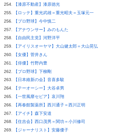
【漆原不動産】漆原徳光
【ロッテ】重光武雄＝重光昭夫＝玉塚元一
【プロ野球】今中慎二
【アナウンサー】みのもんた
【自由民主党】河野洋平
【アイリスオーヤマ】大山健太郎＝大山晃弘
【女優】菅井きん
【俳優】竹野内豊
【プロ野球】下柳剛
【日本維新の会】音喜多駿
【テーオーシー】大谷卓男
【一世風靡セピア】哀川翔
【再春館製薬所】西川通子＝西川正明
【アイチ】森下安道
【住吉会】西口茂男＝関功＝小川修司
【ジャーナリスト】安藤優子