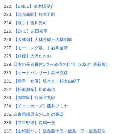
【EXILE】清木場俊介
【読売新聞】橋本五郎
【歌手】吉川晃司
【DHC】吉田嘉明
【大林組】大林芳郎＝大林剛郎
【モーニング娘。】石川梨華
【俳優】大沢たかお
日本の長者番付1位～50位の自宅（2023年最新版）
【オートパンサー】高田克彦
【歌手・女優】坂本九＝柏木由紀子
【松原興産】松原基浩
【脚本家】宮藤官九郎
【チェッカーズ】藤井フミヤ
奈良県橿原市の二軒の豪邸
【プロ野球】長嶋一茂
【山崎製パン】飯島藤十郎＝飯島一郎＝飯島延浩