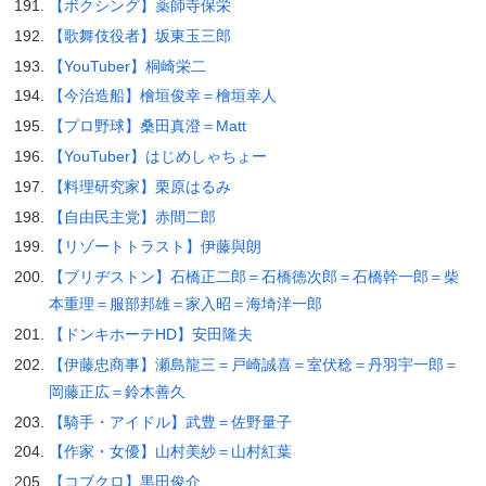
【ボクシング】薬師寺保栄
【歌舞伎役者】坂東玉三郎
【YouTuber】桐崎栄二
【今治造船】檜垣俊幸＝檜垣幸人
【プロ野球】桑田真澄＝Matt
【YouTuber】はじめしゃちょー
【料理研究家】栗原はるみ
【自由民主党】赤間二郎
【リゾートトラスト】伊藤與朗
【ブリヂストン】石橋正二郎＝石橋徳次郎＝石橋幹一郎＝柴
本重理＝服部邦雄＝家入昭＝海埼洋一郎
【ドンキホーテHD】安田隆夫
【伊藤忠商事】瀬島龍三＝戸崎誠喜＝室伏稔＝丹羽宇一郎＝
岡藤正広＝鈴木善久
【騎手・アイドル】武豊＝佐野量子
【作家・女優】山村美紗＝山村紅葉
【コブクロ】黒田俊介