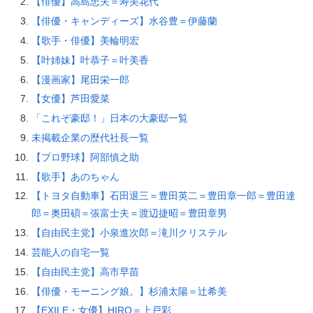
【俳優】高島忠夫＝寿美花代
【俳優・キャンディーズ】水谷豊＝伊藤蘭
【歌手・俳優】美輪明宏
【叶姉妹】叶恭子＝叶美香
【漫画家】尾田栄一郎
【女優】芦田愛菜
「これぞ豪邸！」日本の大豪邸一覧
未掲載企業の歴代社長一覧
【プロ野球】阿部慎之助
【歌手】あのちゃん
【トヨタ自動車】石田退三＝豊田英二＝豊田章一郎＝豊田達
郎＝奥田碩＝張富士夫＝渡辺捷昭＝豊田章男
【自由民主党】小泉進次郎＝滝川クリステル
芸能人の自宅一覧
【自由民主党】高市早苗
【俳優・モーニング娘。】杉浦太陽＝辻希美
【EXILE・女優】HIRO＝上戸彩