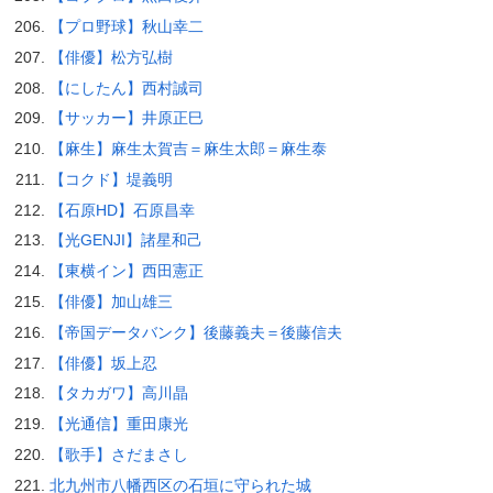
【プロ野球】秋山幸二
【俳優】松方弘樹
【にしたん】西村誠司
【サッカー】井原正巳
【麻生】麻生太賀吉＝麻生太郎＝麻生泰
【コクド】堤義明
【石原HD】石原昌幸
【光GENJI】諸星和己
【東横イン】西田憲正
【俳優】加山雄三
【帝国データバンク】後藤義夫＝後藤信夫
【俳優】坂上忍
【タカガワ】高川晶
【光通信】重田康光
【歌手】さだまさし
北九州市八幡西区の石垣に守られた城