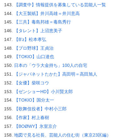
【調査中】情報提供を募集している芸能人一覧
【大王製紙】井川高雄＝井川意高
【三共】毒島邦雄＝毒島秀行
【タレント】上沼恵美子
【B’z】松本孝弘
【プロ野球】王貞治
【TOKIO】山口達也
日本の「ウラ大金持ち」100人の自宅
【ジャパネットたかた】高田明＝高田旭人
【女優】柴咲コウ
【ゼンショーHD】小川賢太郎
【TOKIO】国分太一
【歌舞伎役者】中村小三郎
【作家】村上春樹
【BOØWY】氷室京介
地図で見る社長、芸能人の住む街（東京23区編）