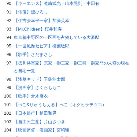
【キーエンス】滝崎武光＝山本晃則＝中田有
【俳優】舘ひろし
【住吉会幸平一家】加藤英幸
【Mr.Children】桜井和寿
東京都中野区の一区画を占拠している大豪邸
【一世風靡セピア】柳葉敏郎
【歌手】さだまさし
【徳川将軍家】宗家・御三家・御三卿・御家門の末裔の現在
と自宅一覧
【浅草キッド】玉袋筋太郎
【漫画家】さくらももこ
【歌手】倉木麻衣
【ぺこ&りゅうちぇる】ぺこ（オクヒラテツコ）
【日本銀行】植田和男
【自由民主党】片山さつき
【映画監督・漫画家】宮崎駿