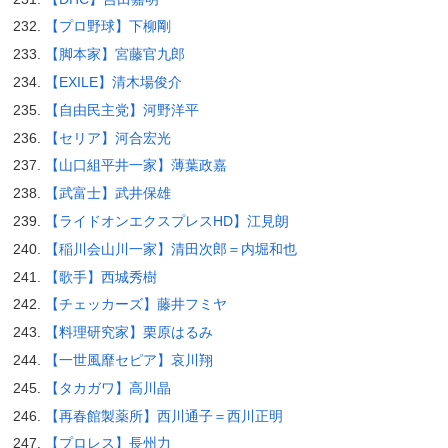
【プロ野球】下柳剛
【脚本家】宮藤官九郎
【EXILE】清木場俊介
【自由民主党】河野洋平
【セリア】河合宏光
【山口組平井一家】薄葉政嘉
【武富士】武井保雄
【ライドオンエクスプレスHD】江見朗
【稲川会山川一家】清田次郎＝内堀和也
【歌手】西城秀樹
【チェッカーズ】藤井フミヤ
【料理研究家】栗原はるみ
【一世風靡セピア】哀川翔
【タカガワ】高川晶
【再春館製薬所】西川通子＝西川正明
【プロレス】長州力