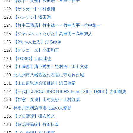
【歌手・女優】沢田研二＝田中裕子
【サッカー】中村俊輔
【ハンナン】浅田満
【竹中工務店】竹中錬一＝竹中宏平＝竹中統一
【ジャパネットたかた】高田明＝高田旭人
【2ちゃんねる】ひろゆき
【オフコース】小田和正
【TOKIO】山口達也
【工藤會】溝下秀男＝野村悟＝田上文雄
北九州市八幡西区の石垣に守られた城
【山口組弘道会浜健組】浜田健嗣
【三代目 J SOUL BROTHERS from EXILE TRIBE】岩田剛典
【作家・女優】山村美紗＝山村紅葉
神奈川県横浜市港北区の大豪邸
【プロ野球】掛布雅之
【政治評論家】竹田恒泰
【プロ野球】池山隆寛