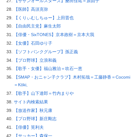
【サザンオールスターズ】桑田佳祐＝原由子
【医師】高須克弥
【くりぃむしちゅー】上田晋也
【自由民主党】麻生太郎
【俳優・SixTONES】京本政樹＝京本大我
【女優】石田ゆり子
【ソフトバンクグループ】孫正義
【プロ野球】立浪和義
【歌手・女優】福山雅治＝吹石一恵
【SMAP・おニャン子クラブ】木村拓哉＝工藤静香＝Cocomi
＝Kōki,
【歌手】山下達郎＝竹内まりや
サイト内検索結果
【放送作家】秋元康
【プロ野球】新庄剛志
【俳優】筧利夫
【サッカー】森保一