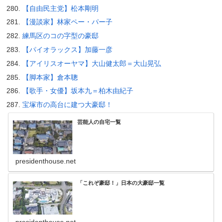
【自由民主党】松本剛明
【漫談家】林家ペー・パー子
練馬区のコの字型の豪邸
【パイオラックス】加藤一彦
【アイリスオーヤマ】大山健太郎＝大山晃弘
【脚本家】倉本聰
【歌手・女優】坂本九＝柏木由紀子
宝塚市の高台に建つ大豪邸！
芸能人の自宅一覧
presidenthouse.net
「これぞ豪邸！」日本の大豪邸一覧
presidenthouse.net