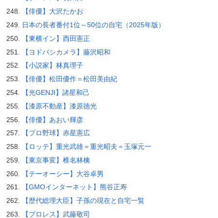
【俳優】大沢たかお
日本の長者番付1位～50位の自宅（2025年版）
【東横イン】西田憲正
【ヨドバシカメラ】藤沢昭和
【小説家】林真理子
【俳優】松田優作＝松田美由紀
【光GENJI】諸星和己
【漆原不動産】漆原徳光
【俳優】あおい輝彦
【プロ野球】赤星憲広
【ロッテ】重光武雄＝重光昭夫＝玉塚元一
【東京事変】椎名林檎
【テーオーシー】大谷卓男
【GMOインターネット】熊谷正寿
【歴代総理大臣】子孫の現在と自宅一覧
【プロレス】武藤敬司