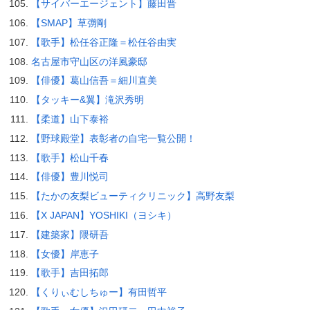
【サイバーエージェント】藤田晋
【SMAP】草彅剛
【歌手】松任谷正隆＝松任谷由実
名古屋市守山区の洋風豪邸
【俳優】葛山信吾＝細川直美
【タッキー&翼】滝沢秀明
【柔道】山下泰裕
【野球殿堂】表彰者の自宅一覧公開！
【歌手】松山千春
【俳優】豊川悦司
【たかの友梨ビューティクリニック】高野友梨
【X JAPAN】YOSHIKI（ヨシキ）
【建築家】隈研吾
【女優】岸恵子
【歌手】吉田拓郎
【くりぃむしちゅー】有田哲平