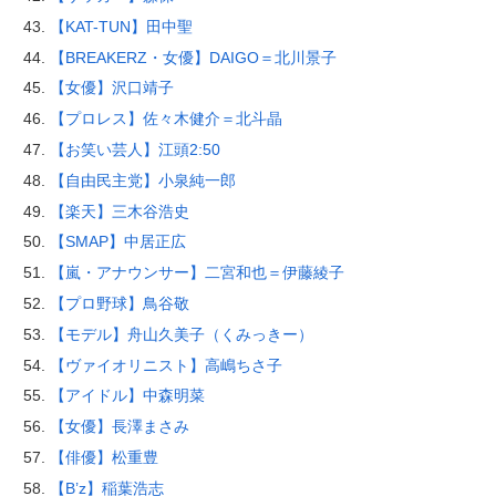
【KAT-TUN】田中聖
【BREAKERZ・女優】DAIGO＝北川景子
【女優】沢口靖子
【プロレス】佐々木健介＝北斗晶
【お笑い芸人】江頭2:50
【自由民主党】小泉純一郎
【楽天】三木谷浩史
【SMAP】中居正広
【嵐・アナウンサー】二宮和也＝伊藤綾子
【プロ野球】鳥谷敬
【モデル】舟山久美子（くみっきー）
【ヴァイオリニスト】高嶋ちさ子
【アイドル】中森明菜
【女優】長澤まさみ
【俳優】松重豊
【B’z】稲葉浩志