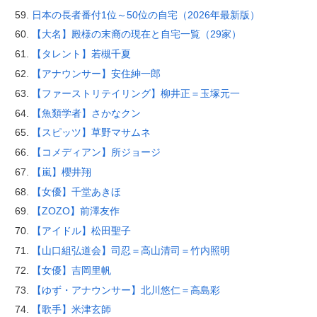
日本の長者番付1位～50位の自宅（2026年最新版）
【大名】殿様の末裔の現在と自宅一覧（29家）
【タレント】若槻千夏
【アナウンサー】安住紳一郎
【ファーストリテイリング】柳井正＝玉塚元一
【魚類学者】さかなクン
【スピッツ】草野マサムネ
【コメディアン】所ジョージ
【嵐】櫻井翔
【女優】千堂あきほ
【ZOZO】前澤友作
【アイドル】松田聖子
【山口組弘道会】司忍＝高山清司＝竹内照明
【女優】吉岡里帆
【ゆず・アナウンサー】北川悠仁＝高島彩
【歌手】米津玄師