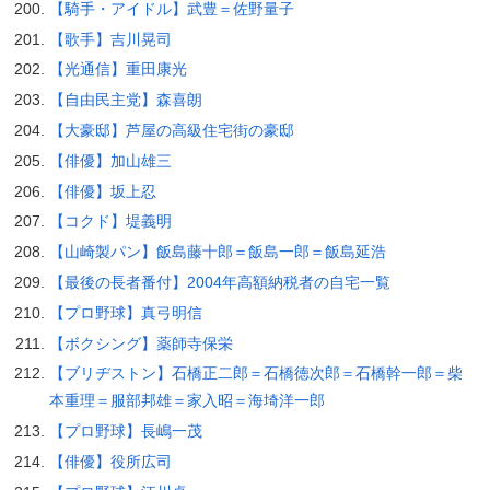
【騎手・アイドル】武豊＝佐野量子
【歌手】吉川晃司
【光通信】重田康光
【自由民主党】森喜朗
【大豪邸】芦屋の高級住宅街の豪邸
【俳優】加山雄三
【俳優】坂上忍
【コクド】堤義明
【山崎製パン】飯島藤十郎＝飯島一郎＝飯島延浩
【最後の長者番付】2004年高額納税者の自宅一覧
【プロ野球】真弓明信
【ボクシング】薬師寺保栄
【ブリヂストン】石橋正二郎＝石橋徳次郎＝石橋幹一郎＝柴
本重理＝服部邦雄＝家入昭＝海埼洋一郎
【プロ野球】長嶋一茂
【俳優】役所広司