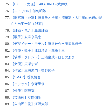
【EXILE・女優】TAKAHIRO＝武井咲
【ニトリHD】似鳥昭雄
【旧宮家・公家】旧皇族と摂家・清華家・大臣家の末裔の現
在と自宅一覧（26家）
【紳助・竜介】島田紳助
【歌手】安室奈美恵
【デザイナー・モデル】滝沢伸介＝滝沢眞規子
【俳優・歌手】江口洋介＝森高千里
【騎手・タレント】三浦皇成＝ほしのあき
【女優】広瀬すず
【作家】三浦朱門＝曾野綾子
【SMAP】香取慎吾
【ニデック】永守重信
【俳優】阿部寛
【芸術家】草間彌生
【自由民主党】河野太郎