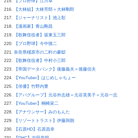
【プロ野球】江川卓
【大林組】大林芳郎＝大林剛郎
【ジャーナリスト】池上彰
【漫画家】青山剛昌
【歌舞伎役者】坂東玉三郎
【プロ野球】今中慎二
奈良県橿原市の二軒の豪邸
【歌舞伎役者】中村小三郎
【帝国データバンク】後藤義夫＝後藤信夫
【YouTuber】はじめしゃちょー
【俳優】竹野内豊
【アパグループ】元谷外志雄＝元谷芙美子＝元谷一志
【YouTuber】桐崎栄二
【アナウンサー】みのもんた
【リゾートトラスト】伊藤與朗
【石原HD】石原昌幸
【DHC】吉田嘉明