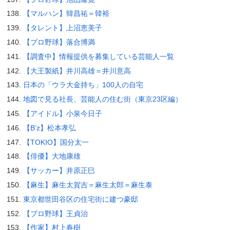
【マルハン】韓昌祐＝韓裕
【タレント】上沼恵美子
【プロ野球】落合博満
【調査中】情報提供を募集している芸能人一覧
【大王製紙】井川高雄＝井川意高
日本の「ウラ大金持ち」100人の自宅
地図で見る社長、芸能人の住む街（東京23区編）
【アイドル】小泉今日子
【B’z】松本孝弘
【TOKIO】国分太一
【俳優】大地康雄
【サッカー】井原正巳
【麻生】麻生太賀吉＝麻生太郎＝麻生泰
東京都世田谷区の住宅街に建つ豪邸
【プロ野球】王貞治
【作家】村上春樹