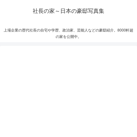
社長の家～日本の豪邸写真集
上場企業の歴代社長の自宅や学歴、政治家、芸能人などの豪邸紹介。8000軒超
の家を公開中。