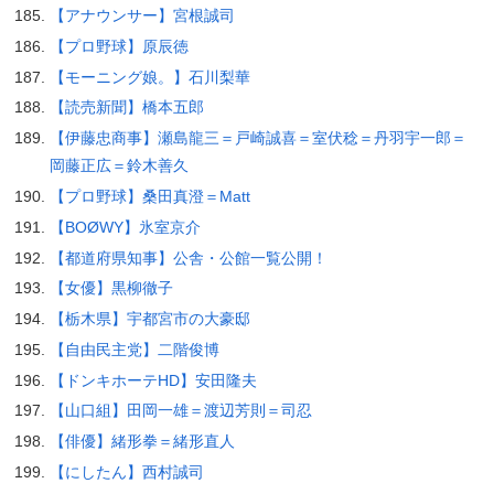
【アナウンサー】宮根誠司
【プロ野球】原辰徳
【モーニング娘。】石川梨華
【読売新聞】橋本五郎
【伊藤忠商事】瀬島龍三＝戸崎誠喜＝室伏稔＝丹羽宇一郎＝
岡藤正広＝鈴木善久
【プロ野球】桑田真澄＝Matt
【BOØWY】氷室京介
【都道府県知事】公舎・公館一覧公開！
【女優】黒柳徹子
【栃木県】宇都宮市の大豪邸
【自由民主党】二階俊博
【ドンキホーテHD】安田隆夫
【山口組】田岡一雄＝渡辺芳則＝司忍
【俳優】緒形拳＝緒形直人
【にしたん】西村誠司