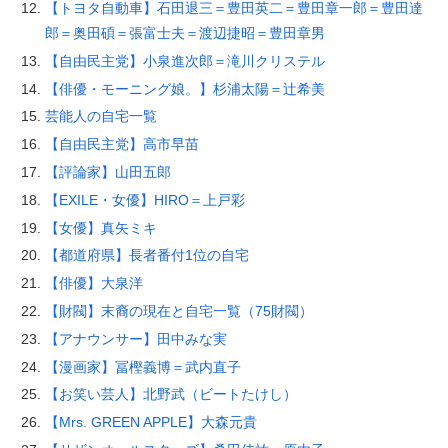
【トヨタ自動車】石田退三＝豊田英二＝豊田章一郎＝豊田達
郎＝奥田碩＝張富士夫＝渡辺捷昭＝豊田章男
【自由民主党】小泉進次郎＝滝川クリステル
【俳優・モーニング娘。】杉浦太陽＝辻希美
芸能人の自宅一覧
【自由民主党】高市早苗
【評論家】山田五郎
【EXILE・女優】HIRO＝上戸彩
【女優】真矢ミキ
【都道府県】長者番付1位の自宅
【俳優】大泉洋
【財閥】末裔の現在と自宅一覧（75財閥）
【アナウンサー】田中みな実
【漫画家】冨樫義博＝武内直子
【お笑い芸人】北野武（ビートたけし）
【Mrs. GREEN APPLE】大森元貴