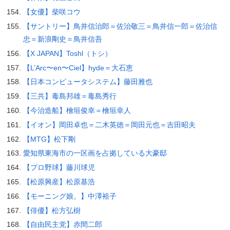
【女優】柴咲コウ
【サントリー】鳥井信治郎＝佐治敬三＝鳥井信一郎＝佐治信
忠＝新浪剛史＝鳥井信吾
【X JAPAN】Toshl（トシ）
【L’Arc〜en〜Ciel】hyde＝大石恵
【日本コンピュータシステム】藤田雅也
【三共】毒島邦雄＝毒島秀行
【今治造船】檜垣俊幸＝檜垣幸人
【イオン】岡田卓也＝二木英徳＝岡田元也＝吉田昭夫
【MTG】松下剛
愛知県東海市の一区画を占拠している大豪邸
【プロ野球】藤川球児
【松原興産】松原基浩
【モーニング娘。】中澤裕子
【俳優】松方弘樹
【自由民主党】赤間二郎