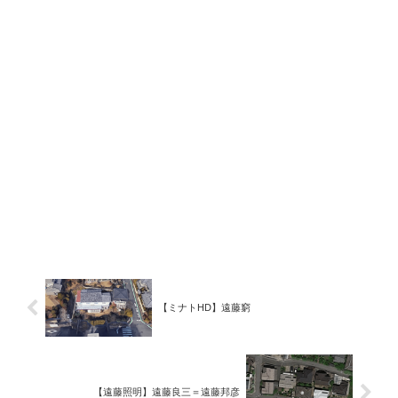
【ミナトHD】遠藤窮
【遠藤照明】遠藤良三＝遠藤邦彦