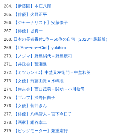
【伊藤園】本庄八郎
【俳優】火野正平
【ジャーナリスト】安藤優子
【俳優】堤真一
日本の長者番付1位～50位の自宅（2023年最新版）
【L’Arc〜en〜Ciel】yukihiro
【ノジマ】野島絹代＝野島廣司
【共政会】荒瀬進
【ミツカンHD】中埜又左衛門＝中埜和英
【女優】斉藤由貴＝水嶋凜
【住吉会】西口茂男＝関功＝小川修司
【ゴルフ】渋野日向子
【女優】菅井きん
【俳優】八嶋智人＝宮下今日子
【画家】絹谷幸二
【ビッグモーター】兼重宏行