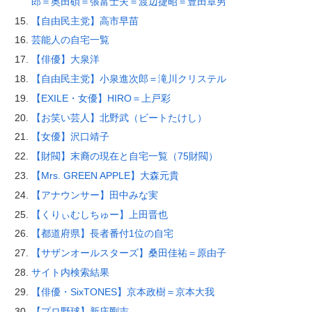
郎＝奥田碩＝張富士夫＝渡辺捷昭＝豊田章男
【自由民主党】高市早苗
芸能人の自宅一覧
【俳優】大泉洋
【自由民主党】小泉進次郎＝滝川クリステル
【EXILE・女優】HIRO＝上戸彩
【お笑い芸人】北野武（ビートたけし）
【女優】沢口靖子
【財閥】末裔の現在と自宅一覧（75財閥）
【Mrs. GREEN APPLE】大森元貴
【アナウンサー】田中みな実
【くりぃむしちゅー】上田晋也
【都道府県】長者番付1位の自宅
【サザンオールスターズ】桑田佳祐＝原由子
サイト内検索結果
【俳優・SixTONES】京本政樹＝京本大我
【プロ野球】新庄剛志