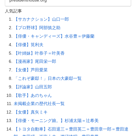
人気記事
【サカナクション】山口一郎
【プロ野球】阿部慎之助
【俳優・キャンディーズ】水谷豊＝伊藤蘭
【俳優】筧利夫
【叶姉妹】叶恭子＝叶美香
【漫画家】尾田栄一郎
【女優】芦田愛菜
「これぞ豪邸！」日本の大豪邸一覧
【評論家】山田五郎
【歌手】あのちゃん
未掲載企業の歴代社長一覧
【女優】真矢ミキ
【俳優・モーニング娘。】杉浦太陽＝辻希美
【トヨタ自動車】石田退三＝豊田英二＝豊田章一郎＝豊田達