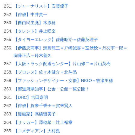
【ジャーナリスト】安藤優子
【俳優】中井貴一
【自由民主党】木原稔
【タレント】井上咲楽
【タイヨーエレック】佐藤昭治＝佐藤英理子
【伊藤忠商事】瀬島龍三＝戸崎誠喜＝室伏稔＝丹羽宇一郎＝
岡藤正広＝鈴木善久
【大阪トラック配送センター】片山修二＝片山英樹
【プロレス】佐々木健介＝北斗晶
【ファッションデザイナー・女優】NIGO＝牧瀬里穂
【都道府県知事】公舎・公館一覧公開！
【DHC】吉田嘉明
【俳優】賀来千香子＝賀来賢人
【漫画家】高橋留美子
【サッカー】澤穂希＝辻上裕章
【コメディアン】大村崑