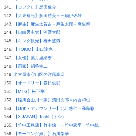
【コブクロ】黒田俊介
【大東建託】多田勝美＝三鍋伊佐雄
【麻生】麻生太賀吉＝麻生太郎＝麻生泰
【自由民主党】河野太郎
【キング観光】権田盛秀
【TOKIO】山口達也
【女優】葉月里緒奈
【画家】絹谷幸二
名古屋市守山区の洋風豪邸
【オードリー】春日俊彰
【MTG】松下剛
【稲川会山川一家】清田次郎＝内堀和也
【ゆず・アナウンサー】北川悠仁＝高島彩
【X JAPAN】Toshl（トシ）
【竹中工務店】竹中錬一＝竹中宏平＝竹中統一
【モーニング娘。】石川梨華