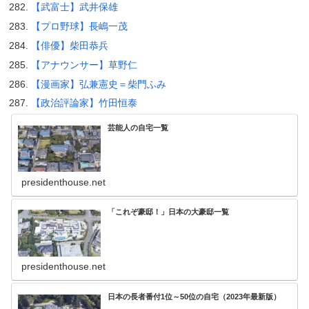
【武富士】武井保雄
【プロ野球】長嶋一茂
【俳優】柴田恭兵
【アナウンサー】草野仁
【漫画家】弘兼憲史＝柴門ふみ
【政治評論家】竹田恒泰
芸能人の自宅一覧
presidenthouse.net
「これぞ豪邸！」日本の大豪邸一覧
presidenthouse.net
日本の長者番付1位～50位の自宅（2023年最新版）