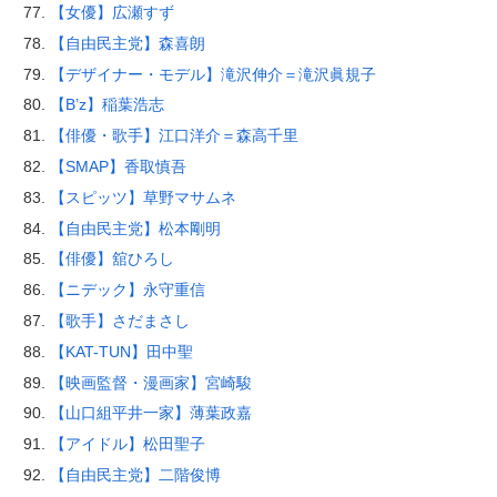
【女優】広瀬すず
【自由民主党】森喜朗
【デザイナー・モデル】滝沢伸介＝滝沢眞規子
【B’z】稲葉浩志
【俳優・歌手】江口洋介＝森高千里
【SMAP】香取慎吾
【スピッツ】草野マサムネ
【自由民主党】松本剛明
【俳優】舘ひろし
【ニデック】永守重信
【歌手】さだまさし
【KAT-TUN】田中聖
【映画監督・漫画家】宮崎駿
【山口組平井一家】薄葉政嘉
【アイドル】松田聖子
【自由民主党】二階俊博