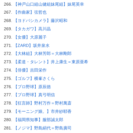
【神戸山口組山健組妹尾組】妹尾英幸
【作曲家】弦哲也
【ヨドバシカメラ】藤沢昭和
【タカガワ】高川晶
【女優】大原麗子
【ZARD】坂井泉水
【大林組】大林芳郎＝大林剛郎
【柔道・タレント】井上康生＝東原亜希
【俳優】吉田栄作
【ゴルフ】横峯さくら
【プロ野球】原辰徳
【プロ野球】真弓明信
【狂言師】野村万作＝野村萬斎
【モーニング娘。】市井紗耶香
【福岡県知事】服部誠太郎
【ノジマ】野島絹代＝野島廣司