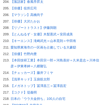
【落語家】春風亭昇太
【俳優】役所広司
【マラソン】高橋尚子
【俳優】大沢たかお
【リゾートトラスト】伊藤與朗
【とんねるず・女優】木梨憲武＝安田成美
【キーエンス】滝崎武光＝山本晃則＝中田有
愛知県東海市の一区画を占拠している大豪邸
【俳優】竹野内豊
【本田技研工業】本田宗一郎＝河島喜好＝久米是志＝川本信
彦＝伊東孝紳＝八郷隆弘
【チェッカーズ】藤井フミヤ
【浅草キッド】玉袋筋太郎
【メガネトップ】冨澤昌三＝冨澤昌宏
【コクド】堤義明
日本の「ウラ大金持ち」100人の自宅