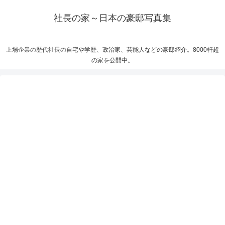
社長の家～日本の豪邸写真集
上場企業の歴代社長の自宅や学歴、政治家、芸能人などの豪邸紹介。8000軒超
の家を公開中。