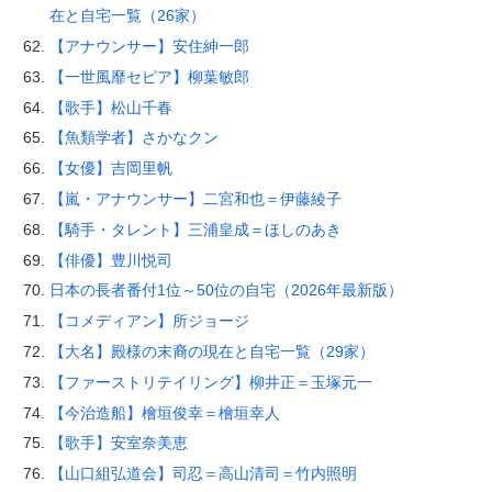
在と自宅一覧（26家）
【アナウンサー】安住紳一郎
【一世風靡セピア】柳葉敏郎
【歌手】松山千春
【魚類学者】さかなクン
【女優】吉岡里帆
【嵐・アナウンサー】二宮和也＝伊藤綾子
【騎手・タレント】三浦皇成＝ほしのあき
【俳優】豊川悦司
日本の長者番付1位～50位の自宅（2026年最新版）
【コメディアン】所ジョージ
【大名】殿様の末裔の現在と自宅一覧（29家）
【ファーストリテイリング】柳井正＝玉塚元一
【今治造船】檜垣俊幸＝檜垣幸人
【歌手】安室奈美恵
【山口組弘道会】司忍＝高山清司＝竹内照明