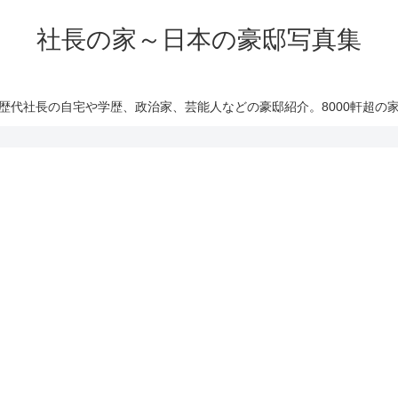
社長の家～日本の豪邸写真集
歴代社長の自宅や学歴、政治家、芸能人などの豪邸紹介。8000軒超の