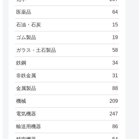
医薬品
64
石油・石炭
15
ゴム製品
19
ガラス・土石製品
58
鉄鋼
34
非鉄金属
31
金属製品
88
機械
209
電気機器
247
輸送用機器
86