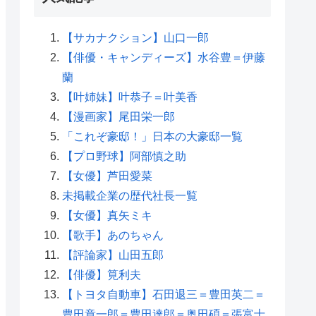
【サカナクション】山口一郎
【俳優・キャンディーズ】水谷豊＝伊藤
蘭
【叶姉妹】叶恭子＝叶美香
【漫画家】尾田栄一郎
「これぞ豪邸！」日本の大豪邸一覧
【プロ野球】阿部慎之助
【女優】芦田愛菜
未掲載企業の歴代社長一覧
【女優】真矢ミキ
【歌手】あのちゃん
【評論家】山田五郎
【俳優】筧利夫
【トヨタ自動車】石田退三＝豊田英二＝
豊田章一郎＝豊田達郎＝奥田碩＝張富士