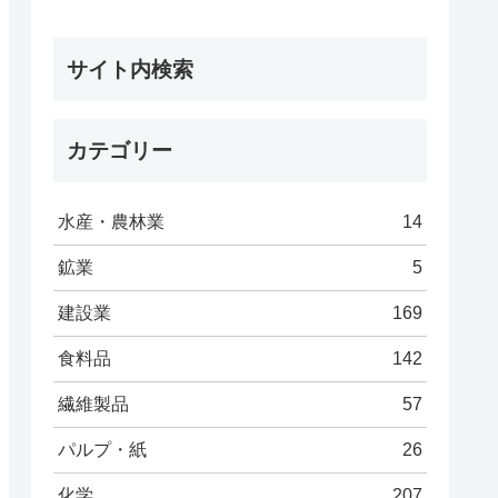
サイト内検索
カテゴリー
水産・農林業
14
鉱業
5
建設業
169
食料品
142
繊維製品
57
パルプ・紙
26
化学
207