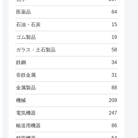
医薬品
64
石油・石炭
15
ゴム製品
19
ガラス・土石製品
58
鉄鋼
34
非鉄金属
31
金属製品
88
機械
209
電気機器
247
輸送用機器
86