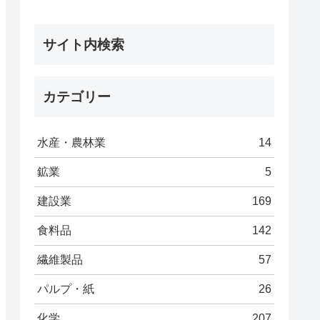
サイト内検索
カテゴリー
水産・農林業
14
鉱業
5
建設業
169
食料品
142
繊維製品
57
パルプ・紙
26
化学
207