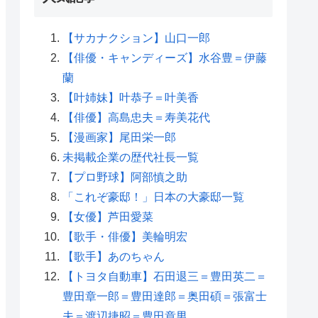
【サカナクション】山口一郎
【俳優・キャンディーズ】水谷豊＝伊藤
蘭
【叶姉妹】叶恭子＝叶美香
【俳優】高島忠夫＝寿美花代
【漫画家】尾田栄一郎
未掲載企業の歴代社長一覧
【プロ野球】阿部慎之助
「これぞ豪邸！」日本の大豪邸一覧
【女優】芦田愛菜
【歌手・俳優】美輪明宏
【歌手】あのちゃん
【トヨタ自動車】石田退三＝豊田英二＝
豊田章一郎＝豊田達郎＝奥田碩＝張富士
夫＝渡辺捷昭＝豊田章男