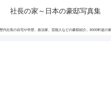
社長の家～日本の豪邸写真集
歴代社長の自宅や学歴、政治家、芸能人などの豪邸紹介。8000軒超の