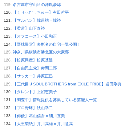
名古屋市守山区の洋風豪邸
【くりぃむしちゅー】有田哲平
【マルハン】韓昌祐＝韓裕
【柔道】山下泰裕
【オフコース】小田和正
【野球殿堂】表彰者の自宅一覧公開！
神奈川県横浜市港北区の大豪邸
【松原興産】松原基浩
【自由民主党】赤間二郎
【サッカー】井原正巳
【三代目 J SOUL BROTHERS from EXILE TRIBE】岩田剛典
【タレント】上沼恵美子
【調査中】情報提供を募集している芸能人一覧
【プロ野球】秋山幸二
【俳優】葛山信吾＝細川直美
【大王製紙】井川高雄＝井川意高