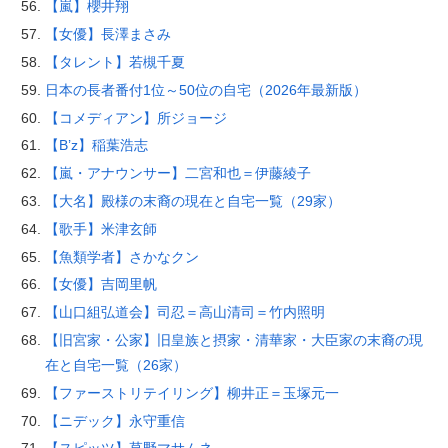
【嵐】櫻井翔
【女優】長澤まさみ
【タレント】若槻千夏
日本の長者番付1位～50位の自宅（2026年最新版）
【コメディアン】所ジョージ
【B’z】稲葉浩志
【嵐・アナウンサー】二宮和也＝伊藤綾子
【大名】殿様の末裔の現在と自宅一覧（29家）
【歌手】米津玄師
【魚類学者】さかなクン
【女優】吉岡里帆
【山口組弘道会】司忍＝高山清司＝竹内照明
【旧宮家・公家】旧皇族と摂家・清華家・大臣家の末裔の現
在と自宅一覧（26家）
【ファーストリテイリング】柳井正＝玉塚元一
【ニデック】永守重信