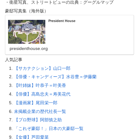
・衛星写真、ストリートビューの出典：グーグルマップ
豪邸写真集（海外版）
President House
presidenthouse.org
人気記事
【サカナクション】山口一郎
【俳優・キャンディーズ】水谷豊＝伊藤蘭
【叶姉妹】叶恭子＝叶美香
【俳優】高島忠夫＝寿美花代
【漫画家】尾田栄一郎
未掲載企業の歴代社長一覧
【プロ野球】阿部慎之助
「これぞ豪邸！」日本の大豪邸一覧
【女優】芦田愛菜