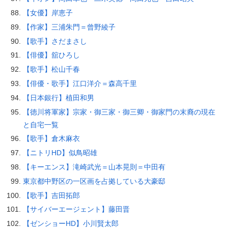
【女優】岸恵子
【作家】三浦朱門＝曾野綾子
【歌手】さだまさし
【俳優】舘ひろし
【歌手】松山千春
【俳優・歌手】江口洋介＝森高千里
【日本銀行】植田和男
【徳川将軍家】宗家・御三家・御三卿・御家門の末裔の現在
と自宅一覧
【歌手】倉木麻衣
【ニトリHD】似鳥昭雄
【キーエンス】滝崎武光＝山本晃則＝中田有
東京都中野区の一区画を占拠している大豪邸
【歌手】吉田拓郎
【サイバーエージェント】藤田晋
【ゼンショーHD】小川賢太郎