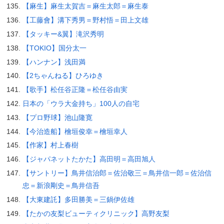
【麻生】麻生太賀吉＝麻生太郎＝麻生泰
【工藤會】溝下秀男＝野村悟＝田上文雄
【タッキー&翼】滝沢秀明
【TOKIO】国分太一
【ハンナン】浅田満
【2ちゃんねる】ひろゆき
【歌手】松任谷正隆＝松任谷由実
日本の「ウラ大金持ち」100人の自宅
【プロ野球】池山隆寛
【今治造船】檜垣俊幸＝檜垣幸人
【作家】村上春樹
【ジャパネットたかた】高田明＝高田旭人
【サントリー】鳥井信治郎＝佐治敬三＝鳥井信一郎＝佐治信
忠＝新浪剛史＝鳥井信吾
【大東建託】多田勝美＝三鍋伊佐雄
【たかの友梨ビューティクリニック】高野友梨