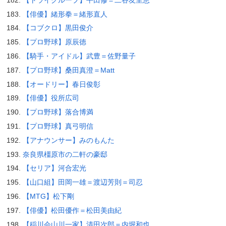
【俳優】緒形拳＝緒形直人
【コブクロ】黒田俊介
【プロ野球】原辰徳
【騎手・アイドル】武豊＝佐野量子
【プロ野球】桑田真澄＝Matt
【オードリー】春日俊彰
【俳優】役所広司
【プロ野球】落合博満
【プロ野球】真弓明信
【アナウンサー】みのもんた
奈良県橿原市の二軒の豪邸
【セリア】河合宏光
【山口組】田岡一雄＝渡辺芳則＝司忍
【MTG】松下剛
【俳優】松田優作＝松田美由紀
【稲川会山川一家】清田次郎＝内堀和也