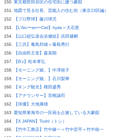
東京都世田谷区の住宅街に建つ豪邸
地図で見る社長、芸能人の住む街（東京23区編）
【プロ野球】藤川球児
【L’Arc〜en〜Ciel】hyde＝大石恵
【山口組弘道会浜健組】浜田健嗣
【三共】毒島邦雄＝毒島秀行
【自由民主党】森喜朗
【B’z】松本孝弘
【モーニング娘。】中澤裕子
【モーニング娘。】石川梨華
【キング観光】権田盛秀
【アナウンサー】宮根誠司
【俳優】大地康雄
愛知県東海市の一区画を占拠している大豪邸
【X JAPAN】Toshl（トシ）
【竹中工務店】竹中錬一＝竹中宏平＝竹中統一