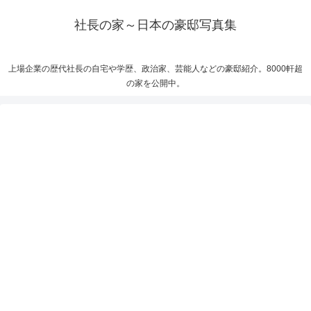
社長の家～日本の豪邸写真集
上場企業の歴代社長の自宅や学歴、政治家、芸能人などの豪邸紹介。8000軒超
の家を公開中。