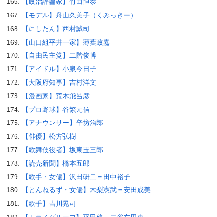
【政治評論家】竹田恒泰
【モデル】舟山久美子（くみっきー）
【にしたん】西村誠司
【山口組平井一家】薄葉政嘉
【自由民主党】二階俊博
【アイドル】小泉今日子
【大阪府知事】吉村洋文
【漫画家】荒木飛呂彦
【プロ野球】谷繁元信
【アナウンサー】辛坊治郎
【俳優】松方弘樹
【歌舞伎役者】坂東玉三郎
【読売新聞】橋本五郎
【歌手・女優】沢田研二＝田中裕子
【とんねるず・女優】木梨憲武＝安田成美
【歌手】吉川晃司
【トライグループ】平田修＝二谷友里恵