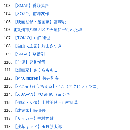
【SMAP】香取慎吾
【ZOZO】前澤友作
【映画監督・漫画家】宮崎駿
北九州市八幡西区の石垣に守られた城
【TOKIO】山口達也
【自由民主党】片山さつき
【SMAP】草彅剛
【俳優】豊川悦司
【漫画家】さくらももこ
【Mr.Children】桜井和寿
【ぺこ&りゅうちぇる】ぺこ（オクヒラテツコ）
【X JAPAN】YOSHIKI（ヨシキ）
【作家・女優】山村美紗＝山村紅葉
【建築家】隈研吾
【サッカー】中村俊輔
【浅草キッド】玉袋筋太郎