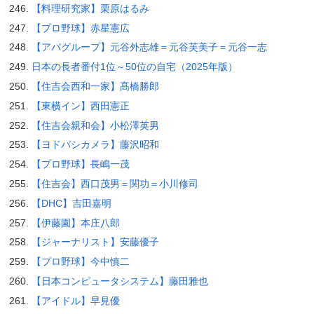
【料理研究家】栗原はるみ
【プロ野球】赤星憲広
【アパグループ】元谷外志雄＝元谷芙美子＝元谷一志
日本の長者番付1位～50位の自宅（2025年版）
【住吉会西和一家】髙橋勝郎
【東横イン】西田憲正
【住吉会親和会】小松澤英男
【ヨドバシカメラ】藤沢昭和
【プロ野球】長嶋一茂
【住吉会】西口茂男＝関功＝小川修司
【DHC】吉田嘉明
【伊藤園】本庄八郎
【ジャーナリスト】安藤優子
【プロ野球】今中慎二
【日本コンピュータシステム】藤田雅也
【アイドル】早見優