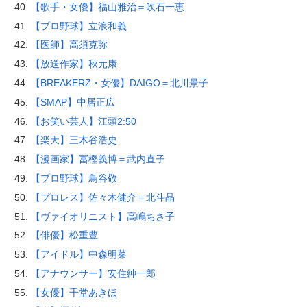
【歌手・女優】福山雅治＝吹石一恵
【プロ野球】立浪和義
【医師】高須克弥
【放送作家】秋元康
【BREAKERZ・女優】DAIGO＝北川景子
【SMAP】中居正広
【お笑い芸人】江頭2:50
【楽天】三木谷浩史
【漫画家】冨樫義博＝武内直子
【プロ野球】鳥谷敬
【プロレス】佐々木健介＝北斗晶
【ヴァイオリニスト】高嶋ちさ子
【俳優】松重豊
【アイドル】中森明菜
【アナウンサー】安住紳一郎
【女優】千堂あきほ