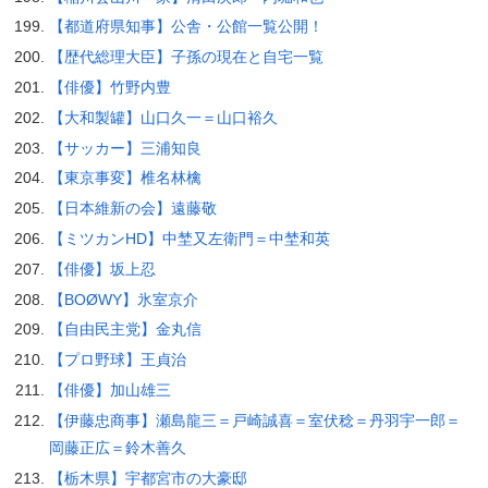
【都道府県知事】公舎・公館一覧公開！
【歴代総理大臣】子孫の現在と自宅一覧
【俳優】竹野内豊
【大和製罐】山口久一＝山口裕久
【サッカー】三浦知良
【東京事変】椎名林檎
【日本維新の会】遠藤敬
【ミツカンHD】中埜又左衛門＝中埜和英
【俳優】坂上忍
【BOØWY】氷室京介
【自由民主党】金丸信
【プロ野球】王貞治
【俳優】加山雄三
【伊藤忠商事】瀬島龍三＝戸崎誠喜＝室伏稔＝丹羽宇一郎＝
岡藤正広＝鈴木善久
【栃木県】宇都宮市の大豪邸