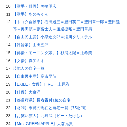
【歌手・俳優】美輪明宏
【歌手】あのちゃん
【トヨタ自動車】石田退三＝豊田英二＝豊田章一郎＝豊田達
郎＝奥田碩＝張富士夫＝渡辺捷昭＝豊田章男
【自由民主党】小泉進次郎＝滝川クリステル
【評論家】山田五郎
【俳優・モーニング娘。】杉浦太陽＝辻希美
【女優】真矢ミキ
芸能人の自宅一覧
【自由民主党】高市早苗
【EXILE・女優】HIRO＝上戸彩
【俳優】大泉洋
【都道府県】長者番付1位の自宅
【財閥】末裔の現在と自宅一覧（75財閥）
【お笑い芸人】北野武（ビートたけし）
【Mrs. GREEN APPLE】大森元貴