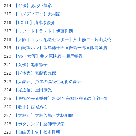
【俳優】あおい輝彦
【コメディアン】大村崑
【EXILE】清木場俊介
【リゾートトラスト】伊藤與朗
【大阪トラック配送センター】片山修二＝片山英樹
【山崎製パン】飯島藤十郎＝飯島一郎＝飯島延浩
【V6・女優】井ノ原快彦＝瀬戸朝香
【女優】黒柳徹子
【脚本家】宮藤官九郎
【大豪邸】芦屋の高級住宅街の豪邸
【光通信】重田康光
【最後の長者番付】2004年高額納税者の自宅一覧
【歌手】西城秀樹
【大林組】大林芳郎＝大林剛郎
【ボクシング】薬師寺保栄
【自由民主党】松本剛明