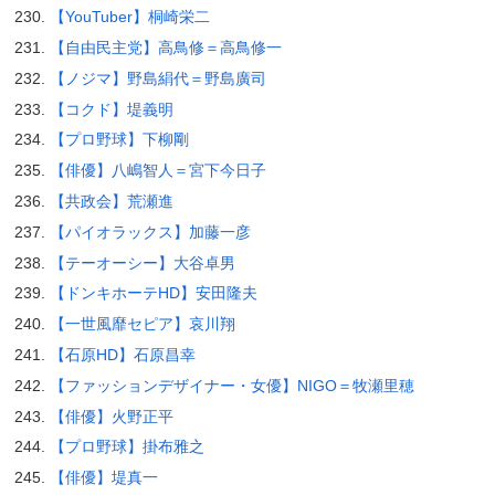
【YouTuber】桐崎栄二
【自由民主党】高鳥修＝高鳥修一
【ノジマ】野島絹代＝野島廣司
【コクド】堤義明
【プロ野球】下柳剛
【俳優】八嶋智人＝宮下今日子
【共政会】荒瀬進
【パイオラックス】加藤一彦
【テーオーシー】大谷卓男
【ドンキホーテHD】安田隆夫
【一世風靡セピア】哀川翔
【石原HD】石原昌幸
【ファッションデザイナー・女優】NIGO＝牧瀬里穂
【俳優】火野正平
【プロ野球】掛布雅之
【俳優】堤真一