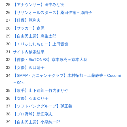
【アナウンサー】田中みな実
【サザンオールスターズ】桑田佳祐＝原由子
【俳優】筧利夫
【サッカー】森保一
【自由民主党】麻生太郎
【くりぃむしちゅー】上田晋也
サイト内検索結果
【俳優・SixTONES】京本政樹＝京本大我
【女優】沢口靖子
【SMAP・おニャン子クラブ】木村拓哉＝工藤静香＝Cocomi
＝Kōki,
【歌手】山下達郎＝竹内まりや
【女優】石田ゆり子
【ソフトバンクグループ】孫正義
【プロ野球】新庄剛志
【自由民主党】小泉純一郎