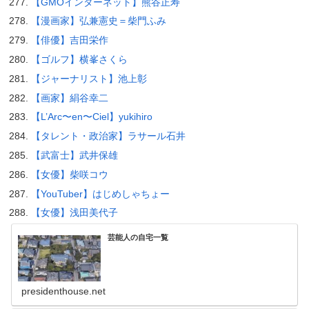
【GMOインターネット】熊谷正寿
【漫画家】弘兼憲史＝柴門ふみ
【俳優】吉田栄作
【ゴルフ】横峯さくら
【ジャーナリスト】池上彰
【画家】絹谷幸二
【L’Arc〜en〜Ciel】yukihiro
【タレント・政治家】ラサール石井
【武富士】武井保雄
【女優】柴咲コウ
【YouTuber】はじめしゃちょー
【女優】浅田美代子
芸能人の自宅一覧
presidenthouse.net