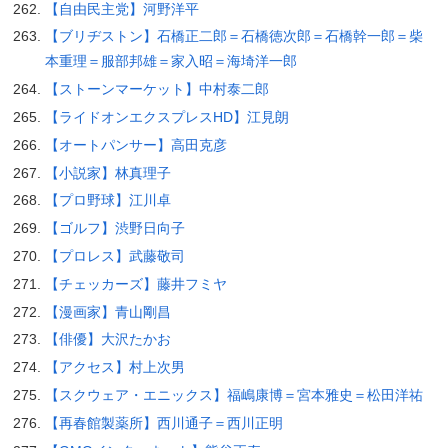
【自由民主党】河野洋平
【ブリヂストン】石橋正二郎＝石橋徳次郎＝石橋幹一郎＝柴
本重理＝服部邦雄＝家入昭＝海埼洋一郎
【ストーンマーケット】中村泰二郎
【ライドオンエクスプレスHD】江見朗
【オートパンサー】高田克彦
【小説家】林真理子
【プロ野球】江川卓
【ゴルフ】渋野日向子
【プロレス】武藤敬司
【チェッカーズ】藤井フミヤ
【漫画家】青山剛昌
【俳優】大沢たかお
【アクセス】村上次男
【スクウェア・エニックス】福嶋康博＝宮本雅史＝松田洋祐
【再春館製薬所】西川通子＝西川正明