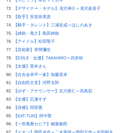
【スピッツ】草野マサムネ
【デザイナー・モデル】滝沢伸介＝滝沢眞規子
【歌手】安室奈美恵
【騎手・タレント】三浦皇成＝ほしのあき
【紳助・竜介】島田紳助
【アイドル】松田聖子
【芸術家】草間彌生
【EXILE・女優】TAKAHIRO＝武井咲
【女優】菅井きん
【住吉会幸平一家】加藤英幸
【自由民主党】河野太郎
【ゆず・アナウンサー】北川悠仁＝高島彩
【女優】広瀬すず
【俳優】阿部寛
【KAT-TUN】田中聖
【一世風靡セピア】柳葉敏郎
【イオン】岡田卓也＝二木英徳＝岡田元也＝吉田昭夫