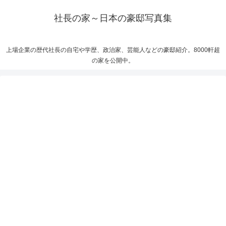
社長の家～日本の豪邸写真集
上場企業の歴代社長の自宅や学歴、政治家、芸能人などの豪邸紹介。8000軒超
の家を公開中。