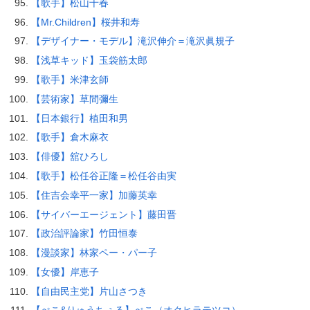
【歌手】松山千春
【Mr.Children】桜井和寿
【デザイナー・モデル】滝沢伸介＝滝沢眞規子
【浅草キッド】玉袋筋太郎
【歌手】米津玄師
【芸術家】草間彌生
【日本銀行】植田和男
【歌手】倉木麻衣
【俳優】舘ひろし
【歌手】松任谷正隆＝松任谷由実
【住吉会幸平一家】加藤英幸
【サイバーエージェント】藤田晋
【政治評論家】竹田恒泰
【漫談家】林家ペー・パー子
【女優】岸恵子
【自由民主党】片山さつき