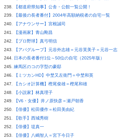
【都道府県知事】公舎・公館一覧公開！
【最後の長者番付】2004年高額納税者の自宅一覧
【アナウンサー】宮根誠司
【漫画家】青山剛昌
【プロ野球】真弓明信
【アパグループ】元谷外志雄＝元谷芙美子＝元谷一志
日本の長者番付1位～50位の自宅（2025年版）
練馬区のコの字型の豪邸
【ミツカンHD】中埜又左衛門＝中埜和英
【カシオ計算機】樫尾俊雄＝樫尾和雄
【小説家】林真理子
【V6・女優】井ノ原快彦＝瀬戸朝香
【俳優】松田優作＝松田美由紀
【歌手】西城秀樹
【俳優】堤真一
【俳優】八嶋智人＝宮下今日子