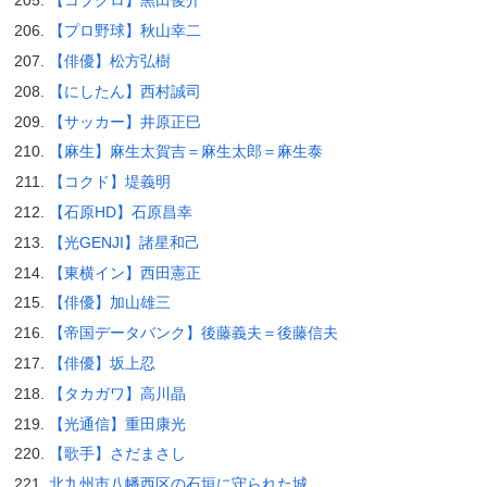
【コブクロ】黒田俊介
【プロ野球】秋山幸二
【俳優】松方弘樹
【にしたん】西村誠司
【サッカー】井原正巳
【麻生】麻生太賀吉＝麻生太郎＝麻生泰
【コクド】堤義明
【石原HD】石原昌幸
【光GENJI】諸星和己
【東横イン】西田憲正
【俳優】加山雄三
【帝国データバンク】後藤義夫＝後藤信夫
【俳優】坂上忍
【タカガワ】高川晶
【光通信】重田康光
【歌手】さだまさし
北九州市八幡西区の石垣に守られた城