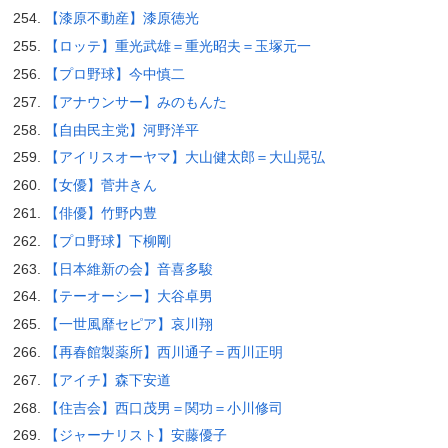
【漆原不動産】漆原徳光
【ロッテ】重光武雄＝重光昭夫＝玉塚元一
【プロ野球】今中慎二
【アナウンサー】みのもんた
【自由民主党】河野洋平
【アイリスオーヤマ】大山健太郎＝大山晃弘
【女優】菅井きん
【俳優】竹野内豊
【プロ野球】下柳剛
【日本維新の会】音喜多駿
【テーオーシー】大谷卓男
【一世風靡セピア】哀川翔
【再春館製薬所】西川通子＝西川正明
【アイチ】森下安道
【住吉会】西口茂男＝関功＝小川修司
【ジャーナリスト】安藤優子