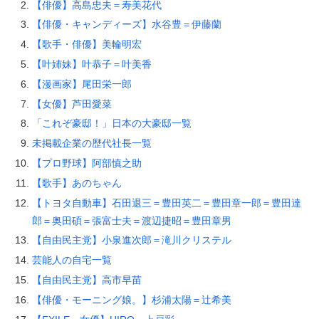
【俳優】高島忠夫＝寿美花代
【俳優・キャンディーズ】水谷豊＝伊藤蘭
【歌手・俳優】美輪明宏
【叶姉妹】叶恭子＝叶美香
【漫画家】尾田栄一郎
【女優】芦田愛菜
「これぞ豪邸！」日本の大豪邸一覧
未掲載企業の歴代社長一覧
【プロ野球】阿部慎之助
【歌手】あのちゃん
【トヨタ自動車】石田退三＝豊田英二＝豊田章一郎＝豊田達
郎＝奥田碩＝張富士夫＝渡辺捷昭＝豊田章男
【自由民主党】小泉進次郎＝滝川クリステル
芸能人の自宅一覧
【自由民主党】高市早苗
【俳優・モーニング娘。】杉浦太陽＝辻希美