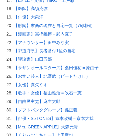
【EXILE・女優】HIRO＝上戸彩
【医師】高須克弥
【俳優】大泉洋
【財閥】末裔の現在と自宅一覧（75財閥）
【漫画家】冨樫義博＝武内直子
【アナウンサー】田中みな実
【都道府県】長者番付1位の自宅
【評論家】山田五郎
【サザンオールスターズ】桑田佳祐＝原由子
【お笑い芸人】北野武（ビートたけし）
【女優】真矢ミキ
【歌手・女優】福山雅治＝吹石一恵
【自由民主党】麻生太郎
【ソフトバンクグループ】孫正義
【俳優・SixTONES】京本政樹＝京本大我
【Mrs. GREEN APPLE】大森元貴
【くりぃむしちゅー】上田晋也