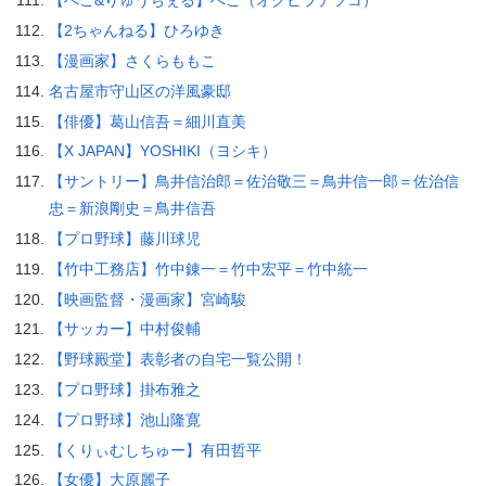
【ぺこ&りゅうちぇる】ぺこ（オクヒラテツコ）
【2ちゃんねる】ひろゆき
【漫画家】さくらももこ
名古屋市守山区の洋風豪邸
【俳優】葛山信吾＝細川直美
【X JAPAN】YOSHIKI（ヨシキ）
【サントリー】鳥井信治郎＝佐治敬三＝鳥井信一郎＝佐治信
忠＝新浪剛史＝鳥井信吾
【プロ野球】藤川球児
【竹中工務店】竹中錬一＝竹中宏平＝竹中統一
【映画監督・漫画家】宮崎駿
【サッカー】中村俊輔
【野球殿堂】表彰者の自宅一覧公開！
【プロ野球】掛布雅之
【プロ野球】池山隆寛
【くりぃむしちゅー】有田哲平
【女優】大原麗子