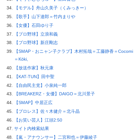
【モデル】舟山久美子（くみっきー）
【歌手】山下達郎＝竹内まりや
【女優】石田ゆり子
【プロ野球】立浪和義
【プロ野球】新庄剛志
【SMAP・おニャン子クラブ】木村拓哉＝工藤静香＝Cocomi
＝Kōki,
【放送作家】秋元康
【KAT-TUN】田中聖
【自由民主党】小泉純一郎
【BREAKERZ・女優】DAIGO＝北川景子
【SMAP】中居正広
【プロレス】佐々木健介＝北斗晶
【お笑い芸人】江頭2:50
サイト内検索結果
【嵐・アナウンサー】二宮和也＝伊藤綾子