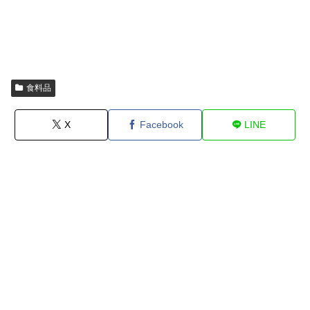
食料品
X
Facebook
LINE