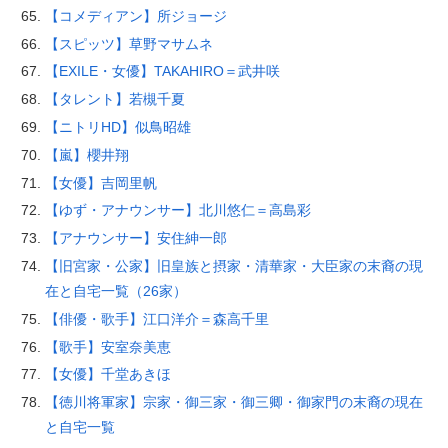
【コメディアン】所ジョージ
【スピッツ】草野マサムネ
【EXILE・女優】TAKAHIRO＝武井咲
【タレント】若槻千夏
【ニトリHD】似鳥昭雄
【嵐】櫻井翔
【女優】吉岡里帆
【ゆず・アナウンサー】北川悠仁＝高島彩
【アナウンサー】安住紳一郎
【旧宮家・公家】旧皇族と摂家・清華家・大臣家の末裔の現
在と自宅一覧（26家）
【俳優・歌手】江口洋介＝森高千里
【歌手】安室奈美恵
【女優】千堂あきほ
【徳川将軍家】宗家・御三家・御三卿・御家門の末裔の現在
と自宅一覧