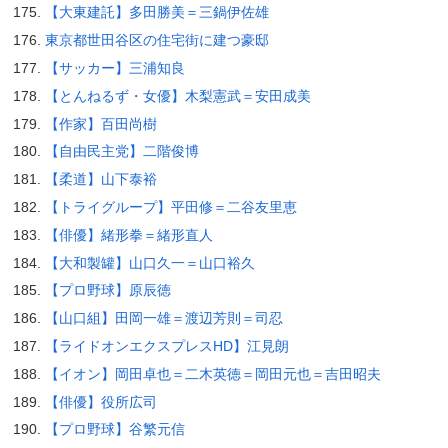
【大東建託】多田勝美＝三鍋伊佐雄
東京都世田谷区の住宅街に建つ豪邸
【サッカー】三浦知良
【とんねるず・女優】木梨憲武＝安田成美
【作家】百田尚樹
【自由民主党】二階俊博
【柔道】山下泰裕
【トライグループ】平田修＝二谷友里恵
【俳優】緒形拳＝緒形直人
【大和製罐】山口久一＝山口裕久
【プロ野球】原辰徳
【山口組】田岡一雄＝渡辺芳則＝司忍
【ライドオンエクスプレスHD】江見朗
【イオン】岡田卓也＝二木英徳＝岡田元也＝吉田昭夫
【俳優】役所広司
【プロ野球】谷繁元信