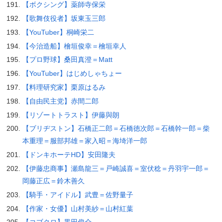
【ボクシング】薬師寺保栄
【歌舞伎役者】坂東玉三郎
【YouTuber】桐崎栄二
【今治造船】檜垣俊幸＝檜垣幸人
【プロ野球】桑田真澄＝Matt
【YouTuber】はじめしゃちょー
【料理研究家】栗原はるみ
【自由民主党】赤間二郎
【リゾートトラスト】伊藤與朗
【ブリヂストン】石橋正二郎＝石橋徳次郎＝石橋幹一郎＝柴
本重理＝服部邦雄＝家入昭＝海埼洋一郎
【ドンキホーテHD】安田隆夫
【伊藤忠商事】瀬島龍三＝戸崎誠喜＝室伏稔＝丹羽宇一郎＝
岡藤正広＝鈴木善久
【騎手・アイドル】武豊＝佐野量子
【作家・女優】山村美紗＝山村紅葉