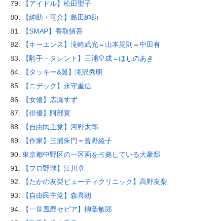
【アイドル】松田聖子
【紳助・竜介】島田紳助
【SMAP】香取慎吾
【キーエンス】滝崎武光＝山本晃則＝中田有
【騎手・タレント】三浦皇成＝ほしのあき
【タッキー&翼】滝沢秀明
【ニデック】永守重信
【女優】広瀬すず
【俳優】阿部寛
【自由民主党】河野太郎
【作家】三浦朱門＝曾野綾子
東京都中野区の一区画を占拠している大豪邸
【プロ野球】江川卓
【たかの友梨ビューティクリニック】高野友梨
【自由民主党】森喜朗
【一世風靡セピア】柳葉敏郎