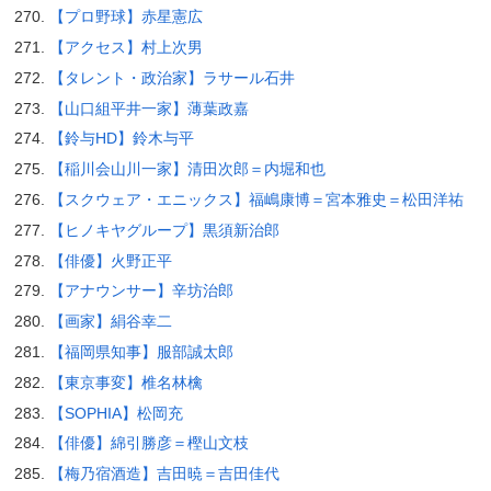
【プロ野球】赤星憲広
【アクセス】村上次男
【タレント・政治家】ラサール石井
【山口組平井一家】薄葉政嘉
【鈴与HD】鈴木与平
【稲川会山川一家】清田次郎＝内堀和也
【スクウェア・エニックス】福嶋康博＝宮本雅史＝松田洋祐
【ヒノキヤグループ】黒須新治郎
【俳優】火野正平
【アナウンサー】辛坊治郎
【画家】絹谷幸二
【福岡県知事】服部誠太郎
【東京事変】椎名林檎
【SOPHIA】松岡充
【俳優】綿引勝彦＝樫山文枝
【梅乃宿酒造】吉田暁＝吉田佳代