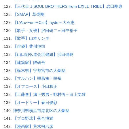
【三代目 J SOUL BROTHERS from EXILE TRIBE】岩田剛典
【SMAP】草彅剛
【L’Arc〜en〜Ciel】hyde＝大石恵
【歌手・女優】沢田研二＝田中裕子
【歌手】山本リンダ
【俳優】豊川悦司
【山口組弘道会浜健組】浜田健嗣
【建築家】隈研吾
【栃木県】宇都宮市の大豪邸
【マルハン】韓昌祐＝韓裕
【オフコース】小田和正
【工藤會】溝下秀男＝野村悟＝田上文雄
【オードリー】春日俊彰
神奈川県横浜市港北区の大豪邸
【プロ野球】落合博満
【漫画家】荒木飛呂彦