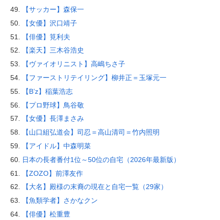
【サッカー】森保一
【女優】沢口靖子
【俳優】筧利夫
【楽天】三木谷浩史
【ヴァイオリニスト】高嶋ちさ子
【ファーストリテイリング】柳井正＝玉塚元一
【B’z】稲葉浩志
【プロ野球】鳥谷敬
【女優】長澤まさみ
【山口組弘道会】司忍＝高山清司＝竹内照明
【アイドル】中森明菜
日本の長者番付1位～50位の自宅（2026年最新版）
【ZOZO】前澤友作
【大名】殿様の末裔の現在と自宅一覧（29家）
【魚類学者】さかなクン
【俳優】松重豊