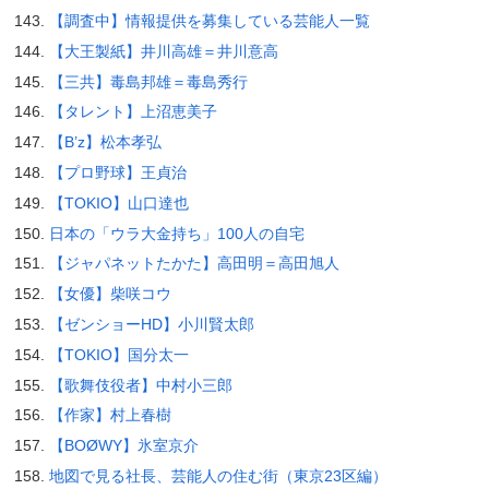
【調査中】情報提供を募集している芸能人一覧
【大王製紙】井川高雄＝井川意高
【三共】毒島邦雄＝毒島秀行
【タレント】上沼恵美子
【B’z】松本孝弘
【プロ野球】王貞治
【TOKIO】山口達也
日本の「ウラ大金持ち」100人の自宅
【ジャパネットたかた】高田明＝高田旭人
【女優】柴咲コウ
【ゼンショーHD】小川賢太郎
【TOKIO】国分太一
【歌舞伎役者】中村小三郎
【作家】村上春樹
【BOØWY】氷室京介
地図で見る社長、芸能人の住む街（東京23区編）