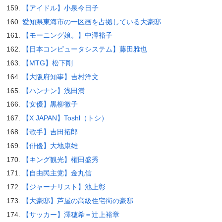
【アイドル】小泉今日子
愛知県東海市の一区画を占拠している大豪邸
【モーニング娘。】中澤裕子
【日本コンピュータシステム】藤田雅也
【MTG】松下剛
【大阪府知事】吉村洋文
【ハンナン】浅田満
【女優】黒柳徹子
【X JAPAN】Toshl（トシ）
【歌手】吉田拓郎
【俳優】大地康雄
【キング観光】権田盛秀
【自由民主党】金丸信
【ジャーナリスト】池上彰
【大豪邸】芦屋の高級住宅街の豪邸
【サッカー】澤穂希＝辻上裕章