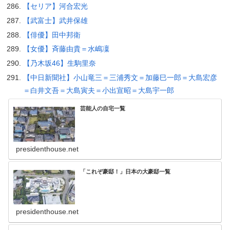
【セリア】河合宏光
【武富士】武井保雄
【俳優】田中邦衛
【女優】斉藤由貴＝水嶋凜
【乃木坂46】生駒里奈
【中日新聞社】小山竜三＝三浦秀文＝加藤巳一郎＝大島宏彦
＝白井文吾＝大島寅夫＝小出宣昭＝大島宇一郎
芸能人の自宅一覧
presidenthouse.net
「これぞ豪邸！」日本の大豪邸一覧
presidenthouse.net