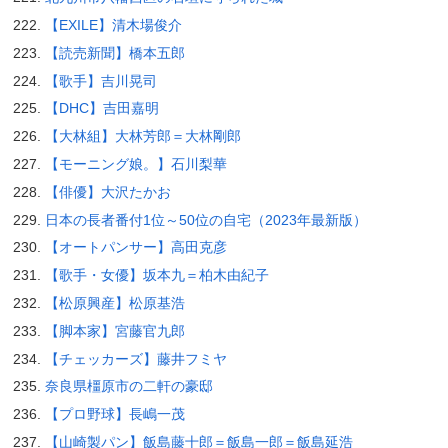
【EXILE】清木場俊介
【読売新聞】橋本五郎
【歌手】吉川晃司
【DHC】吉田嘉明
【大林組】大林芳郎＝大林剛郎
【モーニング娘。】石川梨華
【俳優】大沢たかお
日本の長者番付1位～50位の自宅（2023年最新版）
【オートパンサー】高田克彦
【歌手・女優】坂本九＝柏木由紀子
【松原興産】松原基浩
【脚本家】宮藤官九郎
【チェッカーズ】藤井フミヤ
奈良県橿原市の二軒の豪邸
【プロ野球】長嶋一茂
【山崎製パン】飯島藤十郎＝飯島一郎＝飯島延浩