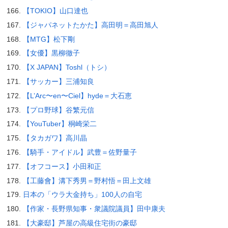
【TOKIO】山口達也
【ジャパネットたかた】高田明＝高田旭人
【MTG】松下剛
【女優】黒柳徹子
【X JAPAN】Toshl（トシ）
【サッカー】三浦知良
【L’Arc〜en〜Ciel】hyde＝大石恵
【プロ野球】谷繁元信
【YouTuber】桐崎栄二
【タカガワ】高川晶
【騎手・アイドル】武豊＝佐野量子
【オフコース】小田和正
【工藤會】溝下秀男＝野村悟＝田上文雄
日本の「ウラ大金持ち」100人の自宅
【作家・長野県知事・衆議院議員】田中康夫
【大豪邸】芦屋の高級住宅街の豪邸