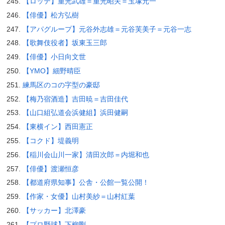
【ロッテ】重光武雄＝重光昭夫＝玉塚元一
【俳優】松方弘樹
【アパグループ】元谷外志雄＝元谷芙美子＝元谷一志
【歌舞伎役者】坂東玉三郎
【俳優】小日向文世
【YMO】細野晴臣
練馬区のコの字型の豪邸
【梅乃宿酒造】吉田暁＝吉田佳代
【山口組弘道会浜健組】浜田健嗣
【東横イン】西田憲正
【コクド】堤義明
【稲川会山川一家】清田次郎＝内堀和也
【俳優】渡瀬恒彦
【都道府県知事】公舎・公館一覧公開！
【作家・女優】山村美紗＝山村紅葉
【サッカー】北澤豪
【プロ野球】下柳剛