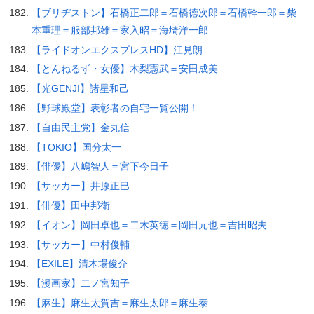
【ブリヂストン】石橋正二郎＝石橋徳次郎＝石橋幹一郎＝柴
本重理＝服部邦雄＝家入昭＝海埼洋一郎
【ライドオンエクスプレスHD】江見朗
【とんねるず・女優】木梨憲武＝安田成美
【光GENJI】諸星和己
【野球殿堂】表彰者の自宅一覧公開！
【自由民主党】金丸信
【TOKIO】国分太一
【俳優】八嶋智人＝宮下今日子
【サッカー】井原正巳
【俳優】田中邦衛
【イオン】岡田卓也＝二木英徳＝岡田元也＝吉田昭夫
【サッカー】中村俊輔
【EXILE】清木場俊介
【漫画家】二ノ宮知子
【麻生】麻生太賀吉＝麻生太郎＝麻生泰