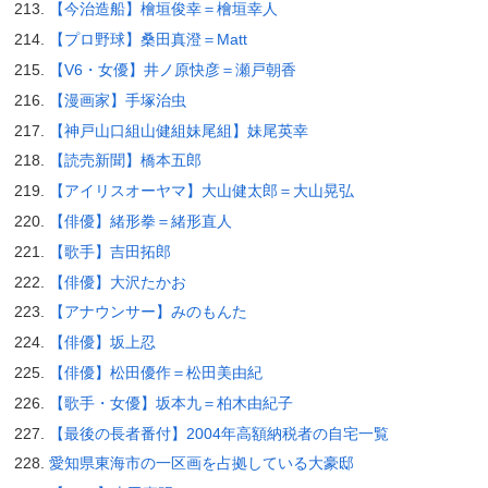
【今治造船】檜垣俊幸＝檜垣幸人
【プロ野球】桑田真澄＝Matt
【V6・女優】井ノ原快彦＝瀬戸朝香
【漫画家】手塚治虫
【神戸山口組山健組妹尾組】妹尾英幸
【読売新聞】橋本五郎
【アイリスオーヤマ】大山健太郎＝大山晃弘
【俳優】緒形拳＝緒形直人
【歌手】吉田拓郎
【俳優】大沢たかお
【アナウンサー】みのもんた
【俳優】坂上忍
【俳優】松田優作＝松田美由紀
【歌手・女優】坂本九＝柏木由紀子
【最後の長者番付】2004年高額納税者の自宅一覧
愛知県東海市の一区画を占拠している大豪邸