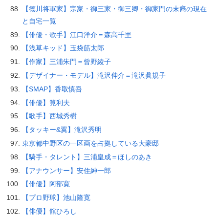
【徳川将軍家】宗家・御三家・御三卿・御家門の末裔の現在
と自宅一覧
【俳優・歌手】江口洋介＝森高千里
【浅草キッド】玉袋筋太郎
【作家】三浦朱門＝曾野綾子
【デザイナー・モデル】滝沢伸介＝滝沢眞規子
【SMAP】香取慎吾
【俳優】筧利夫
【歌手】西城秀樹
【タッキー&翼】滝沢秀明
東京都中野区の一区画を占拠している大豪邸
【騎手・タレント】三浦皇成＝ほしのあき
【アナウンサー】安住紳一郎
【俳優】阿部寛
【プロ野球】池山隆寛
【俳優】舘ひろし