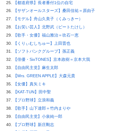
【都道府県】長者番付1位の自宅
【サザンオールスターズ】桑田佳祐＝原由子
【モデル】舟山久美子（くみっきー）
【お笑い芸人】北野武（ビートたけし）
【歌手・女優】福山雅治＝吹石一恵
【くりぃむしちゅー】上田晋也
【ソフトバンクグループ】孫正義
【俳優・SixTONES】京本政樹＝京本大我
【自由民主党】麻生太郎
【Mrs. GREEN APPLE】大森元貴
【女優】真矢ミキ
【KAT-TUN】田中聖
【プロ野球】立浪和義
【歌手】山下達郎＝竹内まりや
【自由民主党】小泉純一郎
【プロ野球】新庄剛志