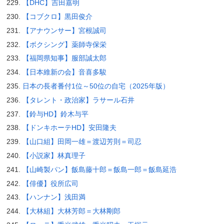
【DHC】吉田嘉明
【コブクロ】黒田俊介
【アナウンサー】宮根誠司
【ボクシング】薬師寺保栄
【福岡県知事】服部誠太郎
【日本維新の会】音喜多駿
日本の長者番付1位～50位の自宅（2025年版）
【タレント・政治家】ラサール石井
【鈴与HD】鈴木与平
【ドンキホーテHD】安田隆夫
【山口組】田岡一雄＝渡辺芳則＝司忍
【小説家】林真理子
【山崎製パン】飯島藤十郎＝飯島一郎＝飯島延浩
【俳優】役所広司
【ハンナン】浅田満
【大林組】大林芳郎＝大林剛郎