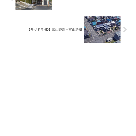
【サツドラHD】富山睦浩＝富山浩樹