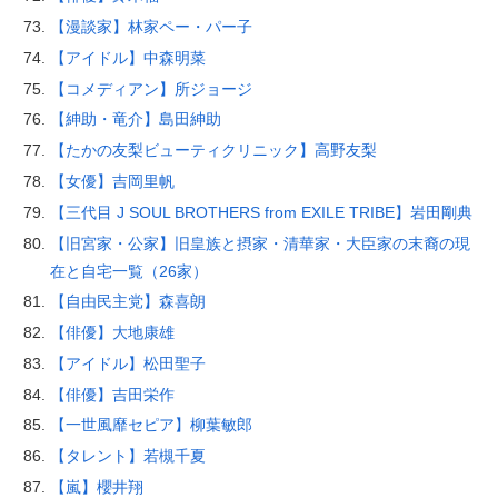
【漫談家】林家ペー・パー子
【アイドル】中森明菜
【コメディアン】所ジョージ
【紳助・竜介】島田紳助
【たかの友梨ビューティクリニック】高野友梨
【女優】吉岡里帆
【三代目 J SOUL BROTHERS from EXILE TRIBE】岩田剛典
【旧宮家・公家】旧皇族と摂家・清華家・大臣家の末裔の現
在と自宅一覧（26家）
【自由民主党】森喜朗
【俳優】大地康雄
【アイドル】松田聖子
【俳優】吉田栄作
【一世風靡セピア】柳葉敏郎
【タレント】若槻千夏
【嵐】櫻井翔