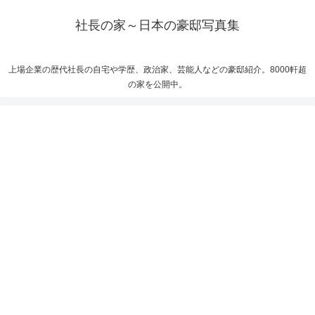
社長の家～日本の豪邸写真集
上場企業の歴代社長の自宅や学歴、政治家、芸能人などの豪邸紹介。8000軒超
の家を公開中。