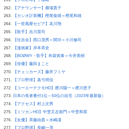
【アナウンサー】膳場貴子
【カシオ計算機】樫尾俊雄＝樫尾和雄
【一世風靡セピア】哀川翔
【歌手】吉川晃司
【住吉会】西口茂男＝関功＝小川修司
【漫画家】岸本斉史
【BOØWY・歌手】布袋寅泰＝今井美樹
【俳優】藤田まこと
【チェッカーズ】藤井フミヤ
【プロ野球】真弓明信
【コーエーテクモHD】襟川陽一＝襟川恵子
日本の長者番付1位～50位の自宅（2023年最新版）
【アクセス】村上次男
【ミツカンHD】中埜又左衛門＝中埜和英
【女優】斉藤由貴＝水嶋凜
【プロ野球】長嶋一茂