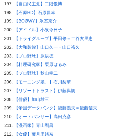
【自由民主党】二階俊博
【石原HD】石原昌幸
【BOØWY】氷室京介
【アイドル】小泉今日子
【トライグループ】平田修＝二谷友里恵
【大和製罐】山口久一＝山口裕久
【プロ野球】原辰徳
【料理研究家】栗原はるみ
【プロ野球】秋山幸二
【モーニング娘。】石川梨華
【リゾートトラスト】伊藤與朗
【俳優】加山雄三
【帝国データバンク】後藤義夫＝後藤信夫
【オートパンサー】高田克彦
【漫画家】青山剛昌
【女優】葉月里緒奈