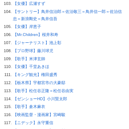
【女優】広瀬すず
【サントリー】鳥井信治郎＝佐治敬三＝鳥井信一郎＝佐治信
忠＝新浪剛史＝鳥井信吾
【女優】岸恵子
【Mr.Children】桜井和寿
【ジャーナリスト】池上彰
【プロ野球】藤川球児
【歌手】米津玄師
【女優】千堂あきほ
【キング観光】権田盛秀
【栃木県】宇都宮市の大豪邸
【歌手】松任谷正隆＝松任谷由実
【ゼンショーHD】小川賢太郎
【歌手】倉木麻衣
【映画監督・漫画家】宮崎駿
【ニデック】永守重信