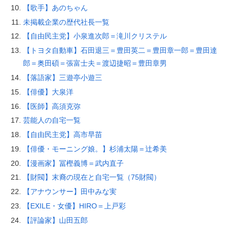
【歌手】あのちゃん
未掲載企業の歴代社長一覧
【自由民主党】小泉進次郎＝滝川クリステル
【トヨタ自動車】石田退三＝豊田英二＝豊田章一郎＝豊田達
郎＝奥田碩＝張富士夫＝渡辺捷昭＝豊田章男
【落語家】三遊亭小遊三
【俳優】大泉洋
【医師】高須克弥
芸能人の自宅一覧
【自由民主党】高市早苗
【俳優・モーニング娘。】杉浦太陽＝辻希美
【漫画家】冨樫義博＝武内直子
【財閥】末裔の現在と自宅一覧（75財閥）
【アナウンサー】田中みな実
【EXILE・女優】HIRO＝上戸彩
【評論家】山田五郎