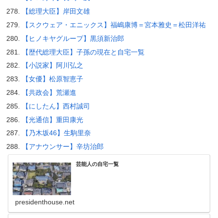
【総理大臣】岸田文雄
【スクウェア・エニックス】福嶋康博＝宮本雅史＝松田洋祐
【ヒノキヤグループ】黒須新治郎
【歴代総理大臣】子孫の現在と自宅一覧
【小説家】阿川弘之
【女優】松原智恵子
【共政会】荒瀬進
【にしたん】西村誠司
【光通信】重田康光
【乃木坂46】生駒里奈
【アナウンサー】辛坊治郎
芸能人の自宅一覧
presidenthouse.net