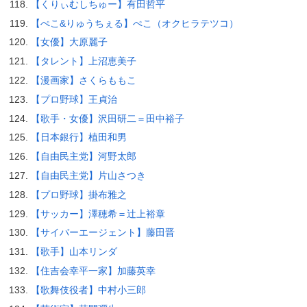
【くりぃむしちゅー】有田哲平
【ぺこ&りゅうちぇる】ぺこ（オクヒラテツコ）
【女優】大原麗子
【タレント】上沼恵美子
【漫画家】さくらももこ
【プロ野球】王貞治
【歌手・女優】沢田研二＝田中裕子
【日本銀行】植田和男
【自由民主党】河野太郎
【自由民主党】片山さつき
【プロ野球】掛布雅之
【サッカー】澤穂希＝辻上裕章
【サイバーエージェント】藤田晋
【歌手】山本リンダ
【住吉会幸平一家】加藤英幸
【歌舞伎役者】中村小三郎