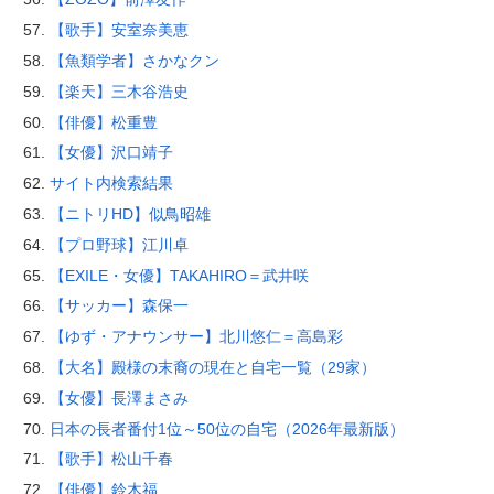
【歌手】安室奈美恵
【魚類学者】さかなクン
【楽天】三木谷浩史
【俳優】松重豊
【女優】沢口靖子
サイト内検索結果
【ニトリHD】似鳥昭雄
【プロ野球】江川卓
【EXILE・女優】TAKAHIRO＝武井咲
【サッカー】森保一
【ゆず・アナウンサー】北川悠仁＝高島彩
【大名】殿様の末裔の現在と自宅一覧（29家）
【女優】長澤まさみ
日本の長者番付1位～50位の自宅（2026年最新版）
【歌手】松山千春
【俳優】鈴木福