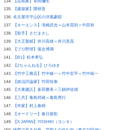
【芸術家】草間彌生
【建築家】隈研吾
名古屋市守山区の洋風豪邸
【キーエンス】滝崎武光＝山本晃則＝中田有
【歌手】さだまさし
【大王製紙】井川高雄＝井川意高
【プロ野球】落合博満
【B’z】松本孝弘
【2ちゃんねる】ひろゆき
【竹中工務店】竹中錬一＝竹中宏平＝竹中統一
【政治評論家】竹田恒泰
【大東建託】多田勝美＝三鍋伊佐雄
【三共】毒島邦雄＝毒島秀行
【作家】村上春樹
【オードリー】春日俊彰
【X JAPAN】YOSHIKI（ヨシキ）
地図で見る社長、芸能人の住む街（東京23区編）