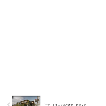
【マツモトキヨシ九州販売】百﨑文弘