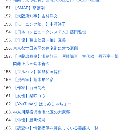
【SMAP】草彅剛
【大阪府知事】吉村洋文
【モーニング娘。】中澤裕子
【日本コンピュータシステム】藤田雅也
【俳優】葛山信吾＝細川直美
東京都世田谷区の住宅街に建つ豪邸
【伊藤忠商事】瀬島龍三＝戸崎誠喜＝室伏稔＝丹羽宇一郎＝
岡藤正広＝鈴木善久
【マルハン】韓昌祐＝韓裕
【漫画家】荒木飛呂彦
【作家】百田尚樹
【女優】柴咲コウ
【YouTuber】はじめしゃちょー
神奈川県横浜市港北区の大豪邸
【俳優】豊川悦司
【調査中】情報提供を募集している芸能人一覧