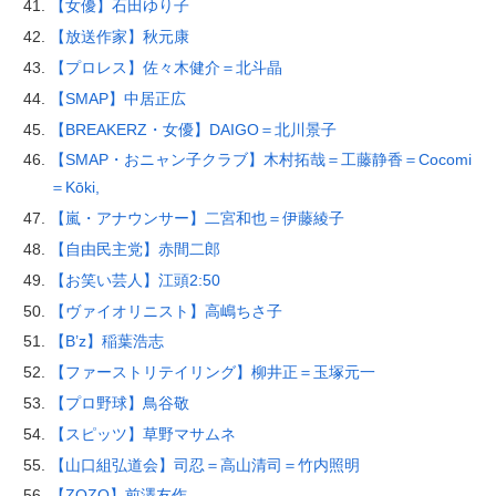
【女優】石田ゆり子
【放送作家】秋元康
【プロレス】佐々木健介＝北斗晶
【SMAP】中居正広
【BREAKERZ・女優】DAIGO＝北川景子
【SMAP・おニャン子クラブ】木村拓哉＝工藤静香＝Cocomi
＝Kōki,
【嵐・アナウンサー】二宮和也＝伊藤綾子
【自由民主党】赤間二郎
【お笑い芸人】江頭2:50
【ヴァイオリニスト】高嶋ちさ子
【B’z】稲葉浩志
【ファーストリテイリング】柳井正＝玉塚元一
【プロ野球】鳥谷敬
【スピッツ】草野マサムネ
【山口組弘道会】司忍＝高山清司＝竹内照明
【ZOZO】前澤友作