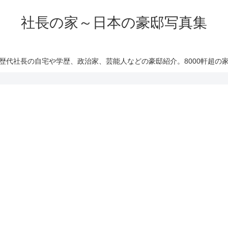
社長の家～日本の豪邸写真集
歴代社長の自宅や学歴、政治家、芸能人などの豪邸紹介。8000軒超の