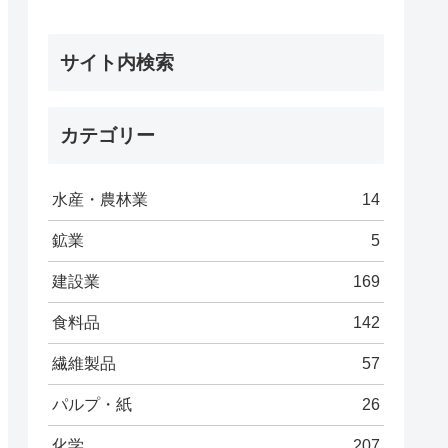
サイト内検索
カテゴリー
水産・農林業
14
鉱業
5
建設業
169
食料品
142
繊維製品
57
パルプ・紙
26
化学
207