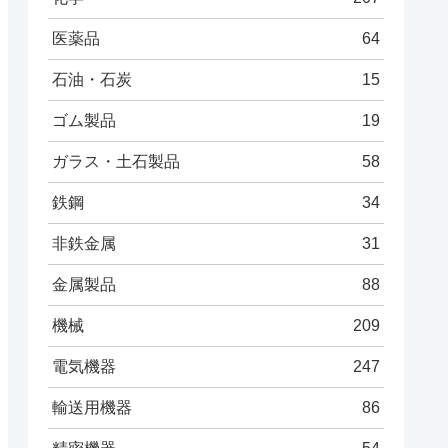
医薬品
64
石油・石炭
15
ゴム製品
19
ガラス・土石製品
58
鉄鋼
34
非鉄金属
31
金属製品
88
機械
209
電気機器
247
輸送用機器
86