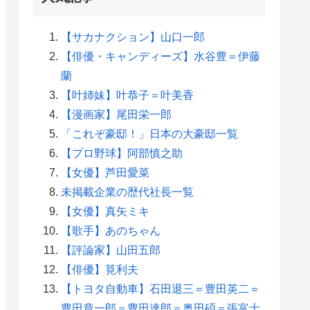
【サカナクション】山口一郎
【俳優・キャンディーズ】水谷豊＝伊藤
蘭
【叶姉妹】叶恭子＝叶美香
【漫画家】尾田栄一郎
「これぞ豪邸！」日本の大豪邸一覧
【プロ野球】阿部慎之助
【女優】芦田愛菜
未掲載企業の歴代社長一覧
【女優】真矢ミキ
【歌手】あのちゃん
【評論家】山田五郎
【俳優】筧利夫
【トヨタ自動車】石田退三＝豊田英二＝
豊田章一郎＝豊田達郎＝奥田碩＝張富士