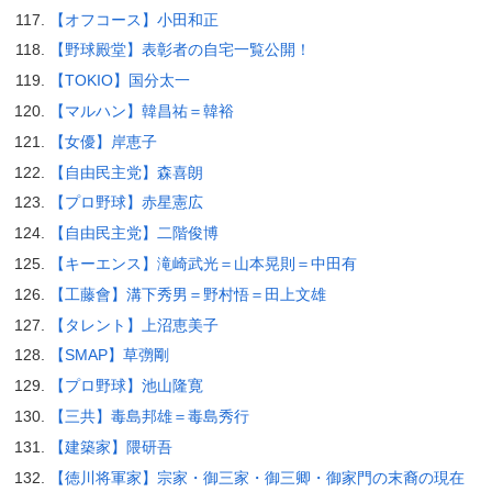
【オフコース】小田和正
【野球殿堂】表彰者の自宅一覧公開！
【TOKIO】国分太一
【マルハン】韓昌祐＝韓裕
【女優】岸恵子
【自由民主党】森喜朗
【プロ野球】赤星憲広
【自由民主党】二階俊博
【キーエンス】滝崎武光＝山本晃則＝中田有
【工藤會】溝下秀男＝野村悟＝田上文雄
【タレント】上沼恵美子
【SMAP】草彅剛
【プロ野球】池山隆寛
【三共】毒島邦雄＝毒島秀行
【建築家】隈研吾
【徳川将軍家】宗家・御三家・御三卿・御家門の末裔の現在