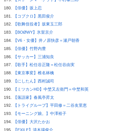
【俳優】坂上忍
【コブクロ】黒田俊介
【歌舞伎役者】坂東玉三郎
【BOØWY】氷室京介
【V6・女優】井ノ原快彦＝瀬戸朝香
【俳優】竹野内豊
【サッカー】三浦知良
【歌手】松任谷正隆＝松任谷由実
【東京事変】椎名林檎
【にしたん】西村誠司
【ミツカンHD】中埜又左衛門＝中埜和英
【落語家】春風亭昇太
【トライグループ】平田修＝二谷友里恵
【モーニング娘。】中澤裕子
【俳優】大沢たかお
【EXILE】清木場俊介