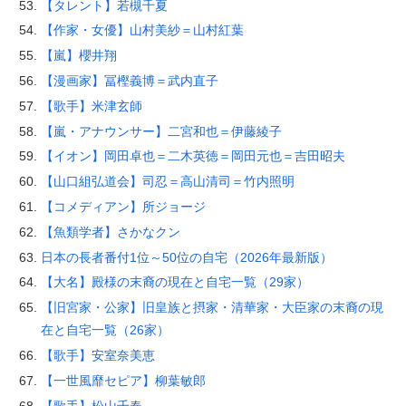
【タレント】若槻千夏
【作家・女優】山村美紗＝山村紅葉
【嵐】櫻井翔
【漫画家】冨樫義博＝武内直子
【歌手】米津玄師
【嵐・アナウンサー】二宮和也＝伊藤綾子
【イオン】岡田卓也＝二木英徳＝岡田元也＝吉田昭夫
【山口組弘道会】司忍＝高山清司＝竹内照明
【コメディアン】所ジョージ
【魚類学者】さかなクン
日本の長者番付1位～50位の自宅（2026年最新版）
【大名】殿様の末裔の現在と自宅一覧（29家）
【旧宮家・公家】旧皇族と摂家・清華家・大臣家の末裔の現
在と自宅一覧（26家）
【歌手】安室奈美恵
【一世風靡セピア】柳葉敏郎
【歌手】松山千春