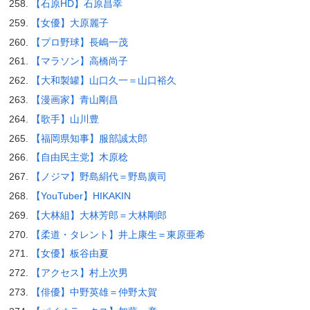
【石原HD】石原昌幸
【女優】大原麗子
【プロ野球】長嶋一茂
【マラソン】高橋尚子
【大和製罐】山口久一＝山口裕久
【漫画家】青山剛昌
【歌手】山川豊
【福岡県知事】服部誠太郎
【自由民主党】木原稔
【ノジマ】野島絹代＝野島廣司
【YouTuber】HIKAKIN
【大林組】大林芳郎＝大林剛郎
【柔道・タレント】井上康生＝東原亜希
【女優】板谷由夏
【アクセス】村上次男
【俳優】中野英雄＝仲野太賀