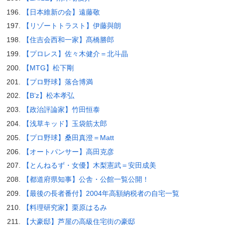
【日本維新の会】遠藤敬
【リゾートトラスト】伊藤與朗
【住吉会西和一家】髙橋勝郎
【プロレス】佐々木健介＝北斗晶
【MTG】松下剛
【プロ野球】落合博満
【B’z】松本孝弘
【政治評論家】竹田恒泰
【浅草キッド】玉袋筋太郎
【プロ野球】桑田真澄＝Matt
【オートパンサー】高田克彦
【とんねるず・女優】木梨憲武＝安田成美
【都道府県知事】公舎・公館一覧公開！
【最後の長者番付】2004年高額納税者の自宅一覧
【料理研究家】栗原はるみ
【大豪邸】芦屋の高級住宅街の豪邸