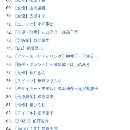
【女優】吉岡里帆
【女優】広瀬すず
【ニデック】永守重信
【俳優・歌手】江口洋介＝森高千里
【芸術家】草間彌生
【B’z】稲葉浩志
【ファーストリテイリング】柳井正＝玉塚元一
【騎手・タレント】三浦皇成＝ほしのあき
【女優】菅井きん
【スピッツ】草野マサムネ
【デザイナー・モデル】滝沢伸介＝滝沢眞規子
【松原興産】松原基浩
【俳優】舘ひろし
【アイドル】松田聖子
【ZOZO】前澤友作
【自由民主党】河野太郎