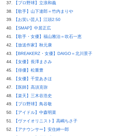
【プロ野球】立浪和義
【歌手】山下達郎＝竹内まりや
【お笑い芸人】江頭2:50
【SMAP】中居正広
【歌手・女優】福山雅治＝吹石一恵
【放送作家】秋元康
【BREAKERZ・女優】DAIGO＝北川景子
【女優】長澤まさみ
【俳優】松重豊
【女優】千堂あきほ
【医師】高須克弥
【楽天】三木谷浩史
【プロ野球】鳥谷敬
【アイドル】中森明菜
【ヴァイオリニスト】高嶋ちさ子
【アナウンサー】安住紳一郎