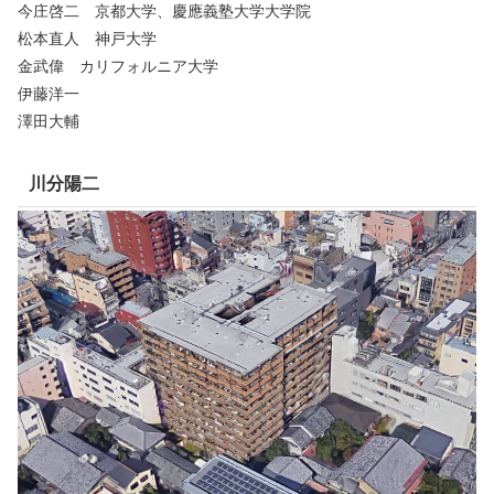
今庄啓二 京都大学、慶應義塾大学大学院
松本直人 神戸大学
金武偉 カリフォルニア大学
伊藤洋一
澤田大輔
川分陽二