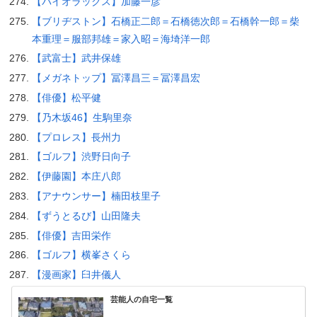
【パイオラックス】加藤一彦
【ブリヂストン】石橋正二郎＝石橋徳次郎＝石橋幹一郎＝柴
本重理＝服部邦雄＝家入昭＝海埼洋一郎
【武富士】武井保雄
【メガネトップ】冨澤昌三＝冨澤昌宏
【俳優】松平健
【乃木坂46】生駒里奈
【プロレス】長州力
【ゴルフ】渋野日向子
【伊藤園】本庄八郎
【アナウンサー】楠田枝里子
【ずうとるび】山田隆夫
【俳優】吉田栄作
【ゴルフ】横峯さくら
【漫画家】臼井儀人
芸能人の自宅一覧