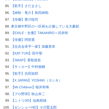
【歌手】さだまさし
【紳助・竜介】島田紳助
【俳優】豊川悦司
東京都中野区の一区画を占拠している大豪邸
【EXILE・女優】TAKAHIRO＝武井咲
【俳優】阿部寛
【住吉会幸平一家】加藤英幸
【KAT-TUN】田中聖
【SMAP】香取慎吾
【サッカー】中村俊輔
【歌手】吉田拓郎
【X JAPAN】YOSHIKI（ヨシキ）
【Mr.Children】桜井和寿
【プロ野球】秋山幸二
【ニトリHD】似鳥昭雄
【ゼンショーHD】小川賢太郎