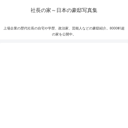
社長の家～日本の豪邸写真集
上場企業の歴代社長の自宅や学歴、政治家、芸能人などの豪邸紹介。8000軒超
の家を公開中。