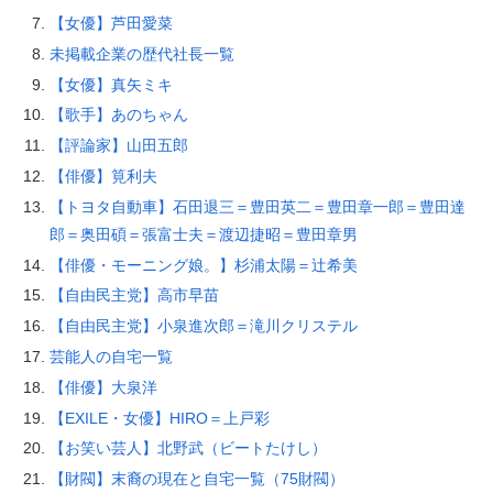
【女優】芦田愛菜
未掲載企業の歴代社長一覧
【女優】真矢ミキ
【歌手】あのちゃん
【評論家】山田五郎
【俳優】筧利夫
【トヨタ自動車】石田退三＝豊田英二＝豊田章一郎＝豊田達
郎＝奥田碩＝張富士夫＝渡辺捷昭＝豊田章男
【俳優・モーニング娘。】杉浦太陽＝辻希美
【自由民主党】高市早苗
【自由民主党】小泉進次郎＝滝川クリステル
芸能人の自宅一覧
【俳優】大泉洋
【EXILE・女優】HIRO＝上戸彩
【お笑い芸人】北野武（ビートたけし）
【財閥】末裔の現在と自宅一覧（75財閥）