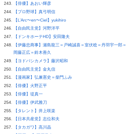
【俳優】あおい輝彦
【プロ野球】真弓明信
【L’Arc〜en〜Ciel】yukihiro
【自由民主党】河野洋平
【ドンキホーテHD】安田隆夫
【伊藤忠商事】瀬島龍三＝戸崎誠喜＝室伏稔＝丹羽宇一郎＝
岡藤正広＝鈴木善久
【ヨドバシカメラ】藤沢昭和
【自由民主党】金丸信
【漫画家】弘兼憲史＝柴門ふみ
【俳優】火野正平
【俳優】堤真一
【俳優】伊武雅刀
【タレント】井上咲楽
【日本共産党】志位和夫
【タカガワ】高川晶