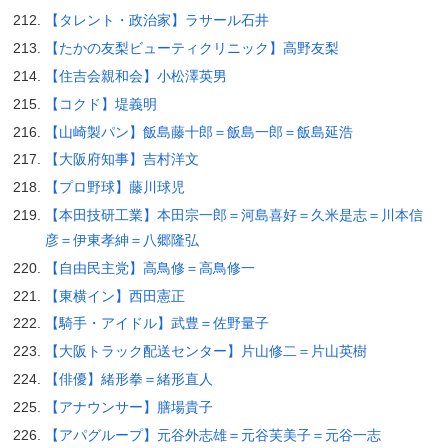
【タレント・政治家】ラサール石井
【たかの友梨ビューティクリニック】高野友梨
【住吉会親和会】小松澤英男
【コクド】堤義明
【山崎製パン】飯島藤十郎＝飯島一郎＝飯島延浩
【大阪府知事】吉村洋文
【プロ野球】藤川球児
【本田技研工業】本田宗一郎＝河島喜好＝久米是志＝川本信
彦＝伊東孝紳＝八郷隆弘
【自由民主党】高鳥修＝高鳥修一
【東横イン】西田憲正
【騎手・アイドル】武豊＝佐野量子
【大阪トラック配送センター】片山修二＝片山英樹
【俳優】緒形拳＝緒形直人
【アナウンサー】膳場貴子
【アパグループ】元谷外志雄＝元谷芙美子＝元谷一志