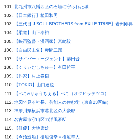
北九州市八幡西区の石垣に守られた城
【日本銀行】植田和男
【三代目 J SOUL BROTHERS from EXILE TRIBE】岩田剛典
【柔道】山下泰裕
【映画監督・漫画家】宮崎駿
【自由民主党】赤間二郎
【サイバーエージェント】藤田晋
【くりぃむしちゅー】有田哲平
【作家】村上春樹
【TOKIO】山口達也
【ぺこ&りゅうちぇる】ぺこ（オクヒラテツコ）
地図で見る社長、芸能人の住む街（東京23区編）
神奈川県横浜市港北区の大豪邸
名古屋市守山区の洋風豪邸
【俳優】大地康雄
【今治造船】檜垣俊幸＝檜垣幸人