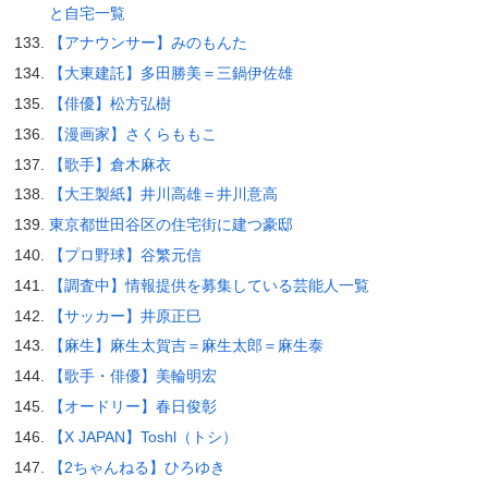
と自宅一覧
【アナウンサー】みのもんた
【大東建託】多田勝美＝三鍋伊佐雄
【俳優】松方弘樹
【漫画家】さくらももこ
【歌手】倉木麻衣
【大王製紙】井川高雄＝井川意高
東京都世田谷区の住宅街に建つ豪邸
【プロ野球】谷繁元信
【調査中】情報提供を募集している芸能人一覧
【サッカー】井原正巳
【麻生】麻生太賀吉＝麻生太郎＝麻生泰
【歌手・俳優】美輪明宏
【オードリー】春日俊彰
【X JAPAN】Toshl（トシ）
【2ちゃんねる】ひろゆき