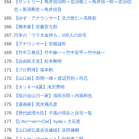
【サントリー】鳥井信治郎＝佐治敬三＝鳥井信一郎＝佐治信
忠＝新浪剛史＝鳥井信吾
【ゆず・アナウンサー】北川悠仁＝高島彩
【脚本家】宮藤官九郎
日本の「ウラ大金持ち」100人の自宅
【アナウンサー】宮根誠司
【竹中工務店】竹中錬一＝竹中宏平＝竹中統一
【自由民主党】松本剛明
【プロ野球】張本勲
【山口組】田岡一雄＝渡辺芳則＝司忍
【タッキー&翼】滝沢秀明
【稲川会山川一家】清田次郎＝内堀和也
【漫画家】荒木飛呂彦
【歴代総理大臣】子孫の現在と自宅一覧
【L’Arc〜en〜Ciel】hyde＝大石恵
【山口組弘道会浜健組】浜田健嗣
【ストーンマーケット】中村泰二郎