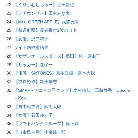
【くりぃむしちゅー】上田晋也
【アナウンサー】田中みな実
【Mrs. GREEN APPLE】大森元貴
【都道府県】長者番付1位の自宅
【女優】沢口靖子
サイト内検索結果
【サザンオールスターズ】桑田佳祐＝原由子
【サッカー】森保一
【俳優・SixTONES】京本政樹＝京本大我
【プロ野球】新庄剛志
【SMAP・おニャン子クラブ】木村拓哉＝工藤静香＝Cocomi
＝Kōki,
【自由民主党】麻生太郎
【女優】石田ゆり子
【ソフトバンクグループ】孫正義
【自由民主党】小泉純一郎