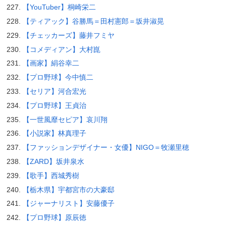
【YouTuber】桐崎栄二
【ティアック】谷勝馬＝田村憲郎＝坂井淑晃
【チェッカーズ】藤井フミヤ
【コメディアン】大村崑
【画家】絹谷幸二
【プロ野球】今中慎二
【セリア】河合宏光
【プロ野球】王貞治
【一世風靡セピア】哀川翔
【小説家】林真理子
【ファッションデザイナー・女優】NIGO＝牧瀬里穂
【ZARD】坂井泉水
【歌手】西城秀樹
【栃木県】宇都宮市の大豪邸
【ジャーナリスト】安藤優子
【プロ野球】原辰徳