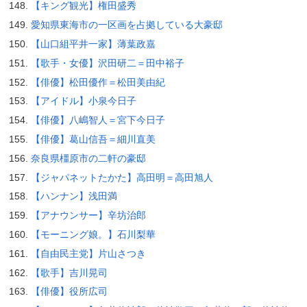
【キング観光】権田盛秀
愛知県東海市の一区画を占拠している大豪邸
【山口組平井一家】薄葉政嘉
【歌手・女優】沢田研二＝田中裕子
【俳優】松田優作＝松田美由紀
【アイドル】小泉今日子
【俳優】八嶋智人＝宮下今日子
【俳優】葛山信吾＝細川直美
奈良県橿原市の二軒の豪邸
【ジャパネットたかた】高田明＝高田旭人
【ハンナン】浅田満
【アナウンサー】辛坊治郎
【モーニング娘。】石川梨華
【自由民主党】片山さつき
【歌手】吉川晃司
【俳優】役所広司