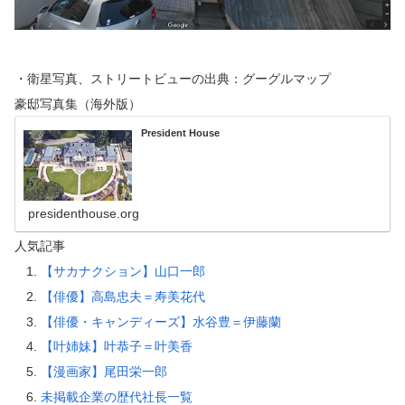
・衛星写真、ストリートビューの出典：グーグルマップ
豪邸写真集（海外版）
President House
presidenthouse.org
人気記事
【サカナクション】山口一郎
【俳優】高島忠夫＝寿美花代
【俳優・キャンディーズ】水谷豊＝伊藤蘭
【叶姉妹】叶恭子＝叶美香
【漫画家】尾田栄一郎
未掲載企業の歴代社長一覧