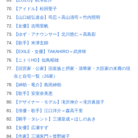
【ZOZO】前澤友作
【アイドル】松田聖子
【山口組弘道会】司忍＝高山清司＝竹内照明
【女優】吉岡里帆
【ゆず・アナウンサー】北川悠仁＝高島彩
【歌手】米津玄師
【EXILE・女優】TAKAHIRO＝武井咲
【ニトリHD】似鳥昭雄
【旧宮家・公家】旧皇族と摂家・清華家・大臣家の末裔の現
在と自宅一覧（26家）
【紳助・竜介】島田紳助
【歌手】安室奈美恵
【デザイナー・モデル】滝沢伸介＝滝沢眞規子
【俳優・歌手】江口洋介＝森高千里
【騎手・タレント】三浦皇成＝ほしのあき
【女優】広瀬すず
【作家】三浦朱門＝曾野綾子