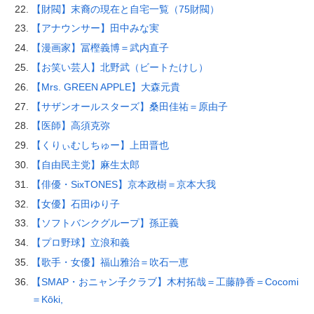
【財閥】末裔の現在と自宅一覧（75財閥）
【アナウンサー】田中みな実
【漫画家】冨樫義博＝武内直子
【お笑い芸人】北野武（ビートたけし）
【Mrs. GREEN APPLE】大森元貴
【サザンオールスターズ】桑田佳祐＝原由子
【医師】高須克弥
【くりぃむしちゅー】上田晋也
【自由民主党】麻生太郎
【俳優・SixTONES】京本政樹＝京本大我
【女優】石田ゆり子
【ソフトバンクグループ】孫正義
【プロ野球】立浪和義
【歌手・女優】福山雅治＝吹石一恵
【SMAP・おニャン子クラブ】木村拓哉＝工藤静香＝Cocomi
＝Kōki,