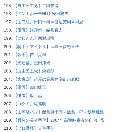
【自由民主党】二階俊博
【ドンキホーテHD】安田隆夫
【山口組】田岡一雄＝渡辺芳則＝司忍
【俳優】緒形拳＝緒形直人
【にしたん】西村誠司
【騎手・アイドル】武豊＝佐野量子
【歌手】吉川晃司
【光通信】重田康光
【自由民主党】森喜朗
【大豪邸】芦屋の高級住宅街の豪邸
【俳優】加山雄三
【俳優】坂上忍
【コクド】堤義明
【山崎製パン】飯島藤十郎＝飯島一郎＝飯島延浩
【最後の長者番付】2004年高額納税者の自宅一覧
【プロ野球】真弓明信