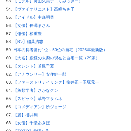
【モデル】舟山久美子（くみっきー）
【ヴァイオリニスト】高嶋ちさ子
【アイドル】中森明菜
【女優】長澤まさみ
【俳優】松重豊
【B’z】稲葉浩志
日本の長者番付1位～50位の自宅（2026年最新版）
【大名】殿様の末裔の現在と自宅一覧（29家）
【タレント】若槻千夏
【アナウンサー】安住紳一郎
【ファーストリテイリング】柳井正＝玉塚元一
【魚類学者】さかなクン
【スピッツ】草野マサムネ
【コメディアン】所ジョージ
【嵐】櫻井翔
【女優】千堂あきほ