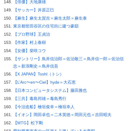
【俳優】大地康雄
【サッカー】井原正巳
【麻生】麻生太賀吉＝麻生太郎＝麻生泰
東京都世田谷区の住宅街に建つ豪邸
【プロ野球】王貞治
【作家】村上春樹
【女優】柴咲コウ
【サントリー】鳥井信治郎＝佐治敬三＝鳥井信一郎＝佐治信
忠＝新浪剛史＝鳥井信吾
【X JAPAN】Toshl（トシ）
【L’Arc〜en〜Ciel】hyde＝大石恵
【日本コンピュータシステム】藤田雅也
【三共】毒島邦雄＝毒島秀行
【今治造船】檜垣俊幸＝檜垣幸人
【イオン】岡田卓也＝二木英徳＝岡田元也＝吉田昭夫
【MTG】松下剛