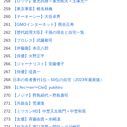
【ロッテ】重光武雄＝重光昭夫＝玉塚元一
【東京事変】椎名林檎
【テーオーシー】大谷卓男
【GMOインターネット】熊谷正寿
【歴代総理大臣】子孫の現在と自宅一覧
【プロレス】武藤敬司
【伊藤園】本庄八郎
【俳優】火野正平
【ジャーナリスト】安藤優子
【俳優】堤真一
日本の長者番付1位～50位の自宅（2023年最新版）
【L’Arc〜en〜Ciel】yukihiro
【ノジマ】野島絹代＝野島廣司
【共政会】荒瀬進
【ミツカンHD】中埜又左衛門＝中埜和英
【女優】斉藤由貴＝水嶋凜
【住吉会】西口茂男＝関功＝小川修司