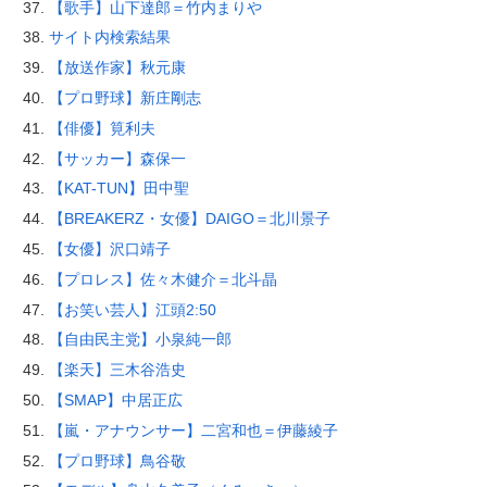
【歌手】山下達郎＝竹内まりや
サイト内検索結果
【放送作家】秋元康
【プロ野球】新庄剛志
【俳優】筧利夫
【サッカー】森保一
【KAT-TUN】田中聖
【BREAKERZ・女優】DAIGO＝北川景子
【女優】沢口靖子
【プロレス】佐々木健介＝北斗晶
【お笑い芸人】江頭2:50
【自由民主党】小泉純一郎
【楽天】三木谷浩史
【SMAP】中居正広
【嵐・アナウンサー】二宮和也＝伊藤綾子
【プロ野球】鳥谷敬