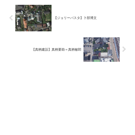
【ジョリーパスタ】卜部博文
【真柄建設】真柄要助＝真柄敏郎