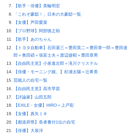
【歌手・俳優】美輪明宏
「これぞ豪邸！」日本の大豪邸一覧
【女優】芦田愛菜
【プロ野球】阿部慎之助
【歌手】あのちゃん
【トヨタ自動車】石田退三＝豊田英二＝豊田章一郎＝豊田達
郎＝奥田碩＝張富士夫＝渡辺捷昭＝豊田章男
【自由民主党】小泉進次郎＝滝川クリステル
【俳優・モーニング娘。】杉浦太陽＝辻希美
芸能人の自宅一覧
【自由民主党】高市早苗
【評論家】山田五郎
【EXILE・女優】HIRO＝上戸彩
【女優】真矢ミキ
【都道府県】長者番付1位の自宅
【俳優】大泉洋