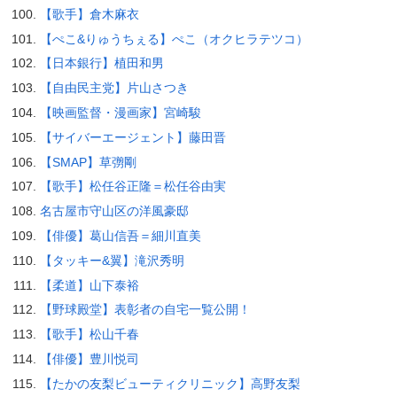
【歌手】倉木麻衣
【ぺこ&りゅうちぇる】ぺこ（オクヒラテツコ）
【日本銀行】植田和男
【自由民主党】片山さつき
【映画監督・漫画家】宮崎駿
【サイバーエージェント】藤田晋
【SMAP】草彅剛
【歌手】松任谷正隆＝松任谷由実
名古屋市守山区の洋風豪邸
【俳優】葛山信吾＝細川直美
【タッキー&翼】滝沢秀明
【柔道】山下泰裕
【野球殿堂】表彰者の自宅一覧公開！
【歌手】松山千春
【俳優】豊川悦司
【たかの友梨ビューティクリニック】高野友梨