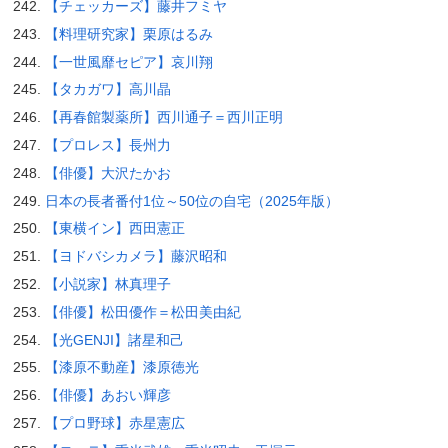
【チェッカーズ】藤井フミヤ
【料理研究家】栗原はるみ
【一世風靡セピア】哀川翔
【タカガワ】高川晶
【再春館製薬所】西川通子＝西川正明
【プロレス】長州力
【俳優】大沢たかお
日本の長者番付1位～50位の自宅（2025年版）
【東横イン】西田憲正
【ヨドバシカメラ】藤沢昭和
【小説家】林真理子
【俳優】松田優作＝松田美由紀
【光GENJI】諸星和己
【漆原不動産】漆原徳光
【俳優】あおい輝彦
【プロ野球】赤星憲広