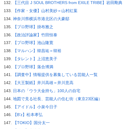
【三代目 J SOUL BROTHERS from EXILE TRIBE】岩田剛典
【作家・女優】山村美紗＝山村紅葉
神奈川県横浜市港北区の大豪邸
【プロ野球】掛布雅之
【政治評論家】竹田恒泰
【プロ野球】池山隆寛
【マルハン】韓昌祐＝韓裕
【タレント】上沼恵美子
【プロ野球】落合博満
【調査中】情報提供を募集している芸能人一覧
【大王製紙】井川高雄＝井川意高
日本の「ウラ大金持ち」100人の自宅
地図で見る社長、芸能人の住む街（東京23区編）
【アイドル】小泉今日子
【B’z】松本孝弘
【TOKIO】国分太一