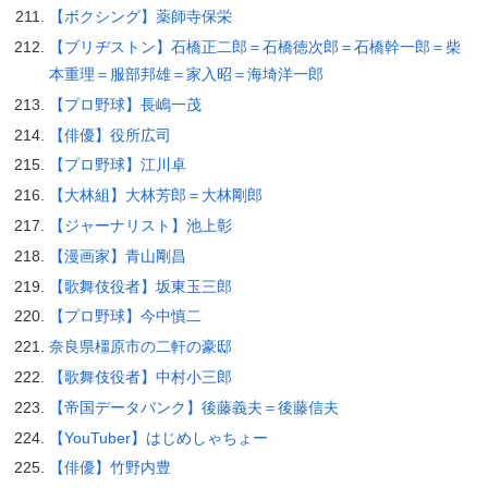
【ボクシング】薬師寺保栄
【ブリヂストン】石橋正二郎＝石橋徳次郎＝石橋幹一郎＝柴
本重理＝服部邦雄＝家入昭＝海埼洋一郎
【プロ野球】長嶋一茂
【俳優】役所広司
【プロ野球】江川卓
【大林組】大林芳郎＝大林剛郎
【ジャーナリスト】池上彰
【漫画家】青山剛昌
【歌舞伎役者】坂東玉三郎
【プロ野球】今中慎二
奈良県橿原市の二軒の豪邸
【歌舞伎役者】中村小三郎
【帝国データバンク】後藤義夫＝後藤信夫
【YouTuber】はじめしゃちょー
【俳優】竹野内豊