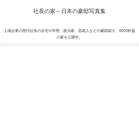
社長の家～日本の豪邸写真集
上場企業の歴代社長の自宅や学歴、政治家、芸能人などの豪邸紹介。8000軒超
の家を公開中。