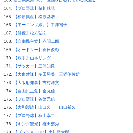
愛知県東海市の一区画を占拠している大豪邸
【プロ野球】藤川球児
【松原興産】松原基浩
【モーニング娘。】中澤裕子
【俳優】松方弘樹
【自由民主党】赤間二郎
【オードリー】春日俊彰
【歌手】山本リンダ
【サッカー】三浦知良
【大東建託】多田勝美＝三鍋伊佐雄
【大阪府知事】吉村洋文
【自由民主党】金丸信
【プロ野球】谷繁元信
【大和製罐】山口久一＝山口裕久
【プロ野球】秋山幸二
【キング観光】権田盛秀
【ゼンショーHD】小川賢太郎