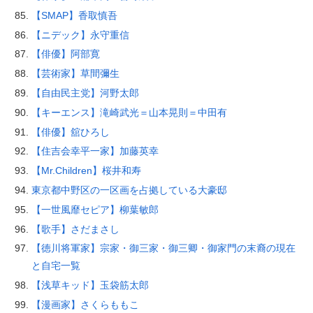
【SMAP】香取慎吾
【ニデック】永守重信
【俳優】阿部寛
【芸術家】草間彌生
【自由民主党】河野太郎
【キーエンス】滝崎武光＝山本晃則＝中田有
【俳優】舘ひろし
【住吉会幸平一家】加藤英幸
【Mr.Children】桜井和寿
東京都中野区の一区画を占拠している大豪邸
【一世風靡セピア】柳葉敏郎
【歌手】さだまさし
【徳川将軍家】宗家・御三家・御三卿・御家門の末裔の現在
と自宅一覧
【浅草キッド】玉袋筋太郎
【漫画家】さくらももこ