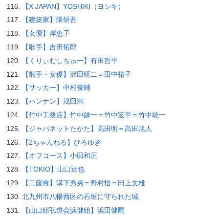
【X JAPAN】YOSHIKI（ヨシキ）
【建築家】隈研吾
【女優】岸恵子
【歌手】吉田拓郎
【くりぃむしちゅー】有田哲平
【歌手・女優】沢田研二＝田中裕子
【サッカー】中村俊輔
【ハンナン】浅田満
【竹中工務店】竹中錬一＝竹中宏平＝竹中統一
【ジャパネットたかた】高田明＝高田旭人
【2ちゃんねる】ひろゆき
【オフコース】小田和正
【TOKIO】山口達也
【工藤會】溝下秀男＝野村悟＝田上文雄
北九州市八幡西区の石垣に守られた城
【山口組弘道会浜健組】浜田健嗣