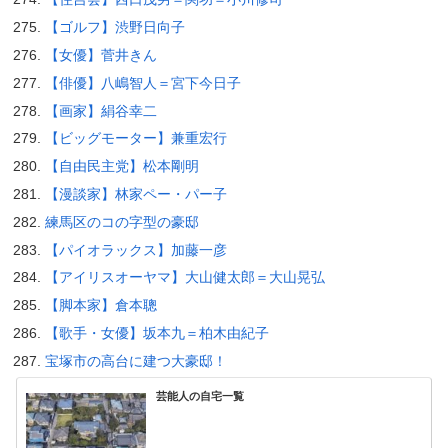
【ゴルフ】渋野日向子
【女優】菅井きん
【俳優】八嶋智人＝宮下今日子
【画家】絹谷幸二
【ビッグモーター】兼重宏行
【自由民主党】松本剛明
【漫談家】林家ペー・パー子
練馬区のコの字型の豪邸
【パイオラックス】加藤一彦
【アイリスオーヤマ】大山健太郎＝大山晃弘
【脚本家】倉本聰
【歌手・女優】坂本九＝柏木由紀子
宝塚市の高台に建つ大豪邸！
芸能人の自宅一覧