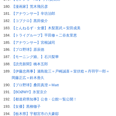
【漫画家】荒木飛呂彦
【アナウンサー】辛坊治郎
【コブクロ】黒田俊介
【とんねるず・女優】木梨憲武＝安田成美
【トライグループ】平田修＝二谷友里恵
【アナウンサー】宮根誠司
【プロ野球】原辰徳
【モーニング娘。】石川梨華
【読売新聞】橋本五郎
【伊藤忠商事】瀬島龍三＝戸崎誠喜＝室伏稔＝丹羽宇一郎＝
岡藤正広＝鈴木善久
【プロ野球】桑田真澄＝Matt
【BOØWY】氷室京介
【都道府県知事】公舎・公館一覧公開！
【女優】黒柳徹子
【栃木県】宇都宮市の大豪邸