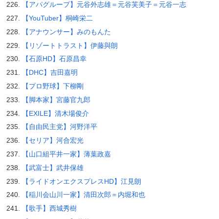
【アパグループ】元谷外志雄＝元谷芙美子＝元谷一志
【YouTuber】桐崎栄二
【アナウンサー】みのもんた
【リゾートトラスト】伊藤與朗
【石原HD】石原昌幸
【DHC】吉田嘉明
【プロ野球】下柳剛
【脚本家】宮藤官九郎
【EXILE】清木場俊介
【自由民主党】河野洋平
【セリア】河合宏光
【山口組平井一家】薄葉政嘉
【武富士】武井保雄
【ライドオンエクスプレスHD】江見朗
【稲川会山川一家】清田次郎＝内堀和也
【歌手】西城秀樹