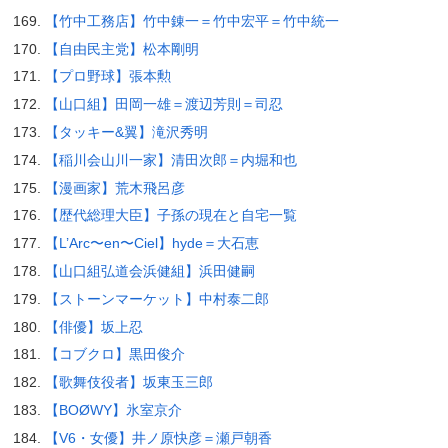
【竹中工務店】竹中錬一＝竹中宏平＝竹中統一
【自由民主党】松本剛明
【プロ野球】張本勲
【山口組】田岡一雄＝渡辺芳則＝司忍
【タッキー&翼】滝沢秀明
【稲川会山川一家】清田次郎＝内堀和也
【漫画家】荒木飛呂彦
【歴代総理大臣】子孫の現在と自宅一覧
【L’Arc〜en〜Ciel】hyde＝大石恵
【山口組弘道会浜健組】浜田健嗣
【ストーンマーケット】中村泰二郎
【俳優】坂上忍
【コブクロ】黒田俊介
【歌舞伎役者】坂東玉三郎
【BOØWY】氷室京介
【V6・女優】井ノ原快彦＝瀬戸朝香