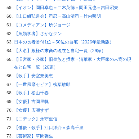
【イオン】岡田卓也＝二木英徳＝岡田元也＝吉田昭夫
【山口組弘道会】司忍＝高山清司＝竹内照明
【コメディアン】所ジョージ
【魚類学者】さかなクン
日本の長者番付1位～50位の自宅（2026年最新版）
【大名】殿様の末裔の現在と自宅一覧（29家）
【旧宮家・公家】旧皇族と摂家・清華家・大臣家の末裔の現
在と自宅一覧（26家）
【歌手】安室奈美恵
【一世風靡セピア】柳葉敏郎
【歌手】松山千春
【女優】吉岡里帆
【女優】広瀬すず
【ニデック】永守重信
【俳優・歌手】江口洋介＝森高千里
【芸術家】草間彌生