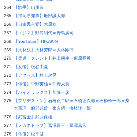
【歌手】山川豊
【福岡県知事】服部誠太郎
【自由民主党】木原稔
【ノジマ】野島絹代＝野島廣司
【YouTuber】HIKAKIN
【大林組】大林芳郎＝大林剛郎
【柔道・タレント】井上康生＝東原亜希
【女優】板谷由夏
【アクセス】村上次男
【俳優】中野英雄＝仲野太賀
【パイオラックス】加藤一彦
【ブリヂストン】石橋正二郎＝石橋徳次郎＝石橋幹一郎＝柴
本重理＝服部邦雄＝家入昭＝海埼洋一郎
【武富士】武井保雄
【メガネトップ】冨澤昌三＝冨澤昌宏
【俳優】松平健