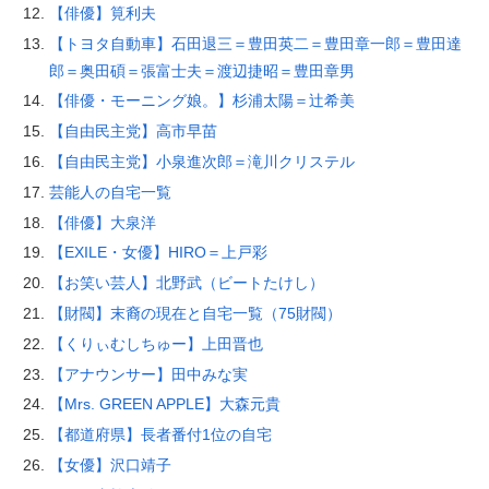
【俳優】筧利夫
【トヨタ自動車】石田退三＝豊田英二＝豊田章一郎＝豊田達
郎＝奥田碩＝張富士夫＝渡辺捷昭＝豊田章男
【俳優・モーニング娘。】杉浦太陽＝辻希美
【自由民主党】高市早苗
【自由民主党】小泉進次郎＝滝川クリステル
芸能人の自宅一覧
【俳優】大泉洋
【EXILE・女優】HIRO＝上戸彩
【お笑い芸人】北野武（ビートたけし）
【財閥】末裔の現在と自宅一覧（75財閥）
【くりぃむしちゅー】上田晋也
【アナウンサー】田中みな実
【Mrs. GREEN APPLE】大森元貴
【都道府県】長者番付1位の自宅
【女優】沢口靖子