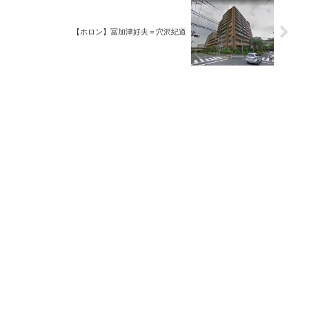
【ホロン】冨加津好夫＝穴沢紀道