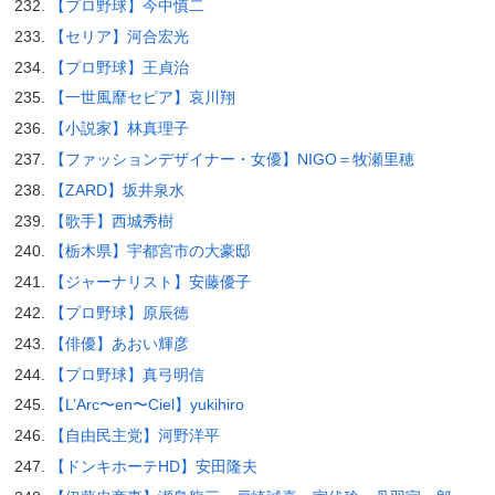
【プロ野球】今中慎二
【セリア】河合宏光
【プロ野球】王貞治
【一世風靡セピア】哀川翔
【小説家】林真理子
【ファッションデザイナー・女優】NIGO＝牧瀬里穂
【ZARD】坂井泉水
【歌手】西城秀樹
【栃木県】宇都宮市の大豪邸
【ジャーナリスト】安藤優子
【プロ野球】原辰徳
【俳優】あおい輝彦
【プロ野球】真弓明信
【L’Arc〜en〜Ciel】yukihiro
【自由民主党】河野洋平
【ドンキホーテHD】安田隆夫