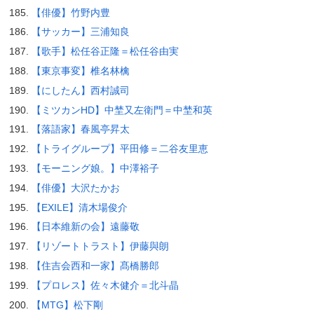
【俳優】竹野内豊
【サッカー】三浦知良
【歌手】松任谷正隆＝松任谷由実
【東京事変】椎名林檎
【にしたん】西村誠司
【ミツカンHD】中埜又左衛門＝中埜和英
【落語家】春風亭昇太
【トライグループ】平田修＝二谷友里恵
【モーニング娘。】中澤裕子
【俳優】大沢たかお
【EXILE】清木場俊介
【日本維新の会】遠藤敬
【リゾートトラスト】伊藤與朗
【住吉会西和一家】髙橋勝郎
【プロレス】佐々木健介＝北斗晶
【MTG】松下剛