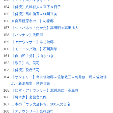
【俳優】八嶋智人＝宮下今日子
【俳優】葛山信吾＝細川直美
奈良県橿原市の二軒の豪邸
【ジャパネットたかた】高田明＝高田旭人
【ハンナン】浅田満
【アナウンサー】辛坊治郎
【モーニング娘。】石川梨華
【自由民主党】片山さつき
【歌手】吉川晃司
【俳優】役所広司
【サントリー】鳥井信治郎＝佐治敬三＝鳥井信一郎＝佐治信
忠＝新浪剛史＝鳥井信吾
【ゆず・アナウンサー】北川悠仁＝高島彩
【脚本家】宮藤官九郎
日本の「ウラ大金持ち」100人の自宅
【アナウンサー】宮根誠司