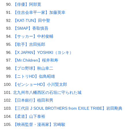
【俳優】阿部寛
【住吉会幸平一家】加藤英幸
【KAT-TUN】田中聖
【SMAP】香取慎吾
【サッカー】中村俊輔
【歌手】吉田拓郎
【X JAPAN】YOSHIKI（ヨシキ）
【Mr.Children】桜井和寿
【プロ野球】秋山幸二
【ニトリHD】似鳥昭雄
【ゼンショーHD】小川賢太郎
北九州市八幡西区の石垣に守られた城
【日本銀行】植田和男
【三代目 J SOUL BROTHERS from EXILE TRIBE】岩田剛典
【柔道】山下泰裕
【映画監督・漫画家】宮崎駿