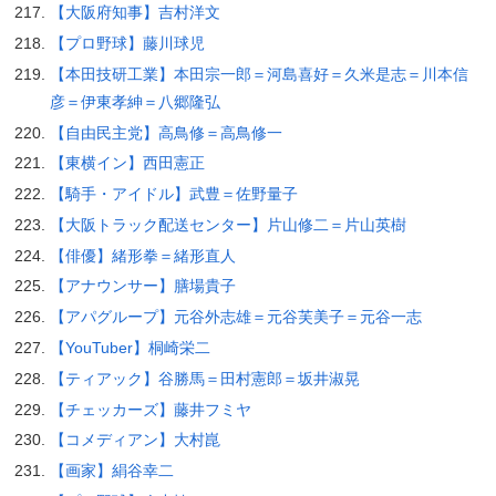
【大阪府知事】吉村洋文
【プロ野球】藤川球児
【本田技研工業】本田宗一郎＝河島喜好＝久米是志＝川本信
彦＝伊東孝紳＝八郷隆弘
【自由民主党】高鳥修＝高鳥修一
【東横イン】西田憲正
【騎手・アイドル】武豊＝佐野量子
【大阪トラック配送センター】片山修二＝片山英樹
【俳優】緒形拳＝緒形直人
【アナウンサー】膳場貴子
【アパグループ】元谷外志雄＝元谷芙美子＝元谷一志
【YouTuber】桐崎栄二
【ティアック】谷勝馬＝田村憲郎＝坂井淑晃
【チェッカーズ】藤井フミヤ
【コメディアン】大村崑
【画家】絹谷幸二