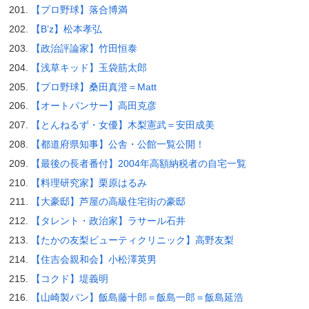
【プロ野球】落合博満
【B’z】松本孝弘
【政治評論家】竹田恒泰
【浅草キッド】玉袋筋太郎
【プロ野球】桑田真澄＝Matt
【オートパンサー】高田克彦
【とんねるず・女優】木梨憲武＝安田成美
【都道府県知事】公舎・公館一覧公開！
【最後の長者番付】2004年高額納税者の自宅一覧
【料理研究家】栗原はるみ
【大豪邸】芦屋の高級住宅街の豪邸
【タレント・政治家】ラサール石井
【たかの友梨ビューティクリニック】高野友梨
【住吉会親和会】小松澤英男
【コクド】堤義明
【山崎製パン】飯島藤十郎＝飯島一郎＝飯島延浩