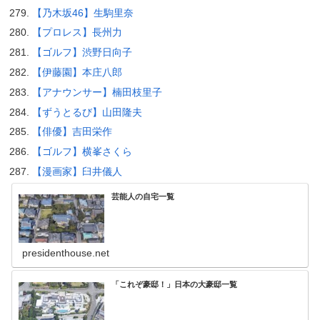
【乃木坂46】生駒里奈
【プロレス】長州力
【ゴルフ】渋野日向子
【伊藤園】本庄八郎
【アナウンサー】楠田枝里子
【ずうとるび】山田隆夫
【俳優】吉田栄作
【ゴルフ】横峯さくら
【漫画家】臼井儀人
芸能人の自宅一覧
presidenthouse.net
「これぞ豪邸！」日本の大豪邸一覧