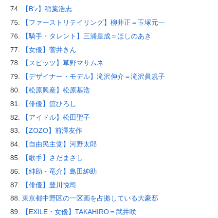
【B’z】稲葉浩志
【ファーストリテイリング】柳井正＝玉塚元一
【騎手・タレント】三浦皇成＝ほしのあき
【女優】菅井きん
【スピッツ】草野マサムネ
【デザイナー・モデル】滝沢伸介＝滝沢眞規子
【松原興産】松原基浩
【俳優】舘ひろし
【アイドル】松田聖子
【ZOZO】前澤友作
【自由民主党】河野太郎
【歌手】さだまさし
【紳助・竜介】島田紳助
【俳優】豊川悦司
東京都中野区の一区画を占拠している大豪邸
【EXILE・女優】TAKAHIRO＝武井咲