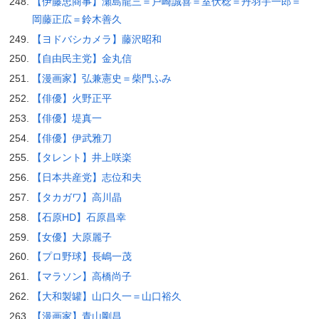
【伊藤忠商事】瀬島龍三＝戸崎誠喜＝室伏稔＝丹羽宇一郎＝
岡藤正広＝鈴木善久
【ヨドバシカメラ】藤沢昭和
【自由民主党】金丸信
【漫画家】弘兼憲史＝柴門ふみ
【俳優】火野正平
【俳優】堤真一
【俳優】伊武雅刀
【タレント】井上咲楽
【日本共産党】志位和夫
【タカガワ】高川晶
【石原HD】石原昌幸
【女優】大原麗子
【プロ野球】長嶋一茂
【マラソン】高橋尚子
【大和製罐】山口久一＝山口裕久
【漫画家】青山剛昌