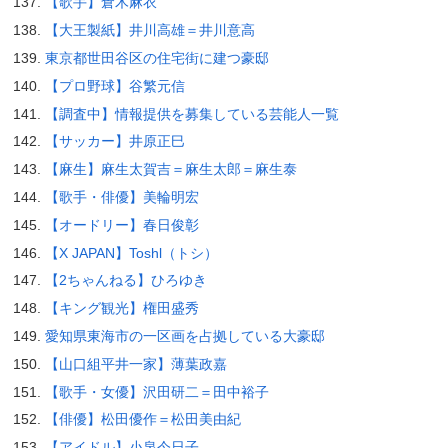
【歌手】倉木麻衣
【大王製紙】井川高雄＝井川意高
東京都世田谷区の住宅街に建つ豪邸
【プロ野球】谷繁元信
【調査中】情報提供を募集している芸能人一覧
【サッカー】井原正巳
【麻生】麻生太賀吉＝麻生太郎＝麻生泰
【歌手・俳優】美輪明宏
【オードリー】春日俊彰
【X JAPAN】Toshl（トシ）
【2ちゃんねる】ひろゆき
【キング観光】権田盛秀
愛知県東海市の一区画を占拠している大豪邸
【山口組平井一家】薄葉政嘉
【歌手・女優】沢田研二＝田中裕子
【俳優】松田優作＝松田美由紀
【アイドル】小泉今日子