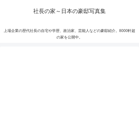
社長の家～日本の豪邸写真集
上場企業の歴代社長の自宅や学歴、政治家、芸能人などの豪邸紹介。8000軒超
の家を公開中。