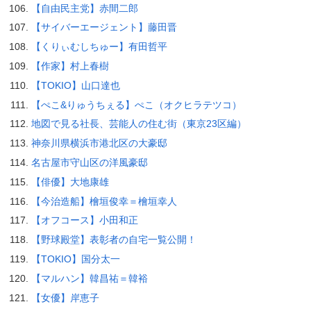
【自由民主党】赤間二郎
【サイバーエージェント】藤田晋
【くりぃむしちゅー】有田哲平
【作家】村上春樹
【TOKIO】山口達也
【ぺこ&りゅうちぇる】ぺこ（オクヒラテツコ）
地図で見る社長、芸能人の住む街（東京23区編）
神奈川県横浜市港北区の大豪邸
名古屋市守山区の洋風豪邸
【俳優】大地康雄
【今治造船】檜垣俊幸＝檜垣幸人
【オフコース】小田和正
【野球殿堂】表彰者の自宅一覧公開！
【TOKIO】国分太一
【マルハン】韓昌祐＝韓裕
【女優】岸恵子