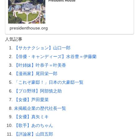
President House
presidenthouse.org
人気記事
【サカナクション】山口一郎
【俳優・キャンディーズ】水谷豊＝伊藤蘭
【叶姉妹】叶恭子＝叶美香
【漫画家】尾田栄一郎
「これぞ豪邸！」日本の大豪邸一覧
【プロ野球】阿部慎之助
【女優】芦田愛菜
未掲載企業の歴代社長一覧
【女優】真矢ミキ
【歌手】あのちゃん
【評論家】山田五郎