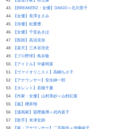
【BREAKERZ・女優】DAIGO＝北川景子
【女優】長澤まさみ
【俳優】松重豊
【女優】千堂あきほ
【医師】高須克弥
【楽天】三木谷浩史
【プロ野球】鳥谷敬
【アイドル】中森明菜
【ヴァイオリニスト】高嶋ちさ子
【アナウンサー】安住紳一郎
【タレント】若槻千夏
【作家・女優】山村美紗＝山村紅葉
【嵐】櫻井翔
【漫画家】冨樫義博＝武内直子
【歌手】米津玄師
【嵐・アナウンサー】二宮和也＝伊藤綾子