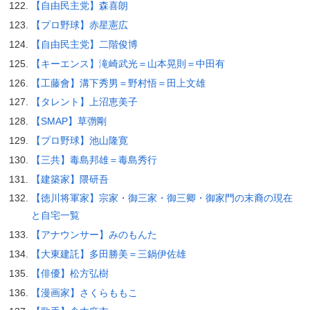
【自由民主党】森喜朗
【プロ野球】赤星憲広
【自由民主党】二階俊博
【キーエンス】滝崎武光＝山本晃則＝中田有
【工藤會】溝下秀男＝野村悟＝田上文雄
【タレント】上沼恵美子
【SMAP】草彅剛
【プロ野球】池山隆寛
【三共】毒島邦雄＝毒島秀行
【建築家】隈研吾
【徳川将軍家】宗家・御三家・御三卿・御家門の末裔の現在
と自宅一覧
【アナウンサー】みのもんた
【大東建託】多田勝美＝三鍋伊佐雄
【俳優】松方弘樹
【漫画家】さくらももこ