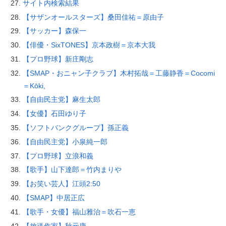
サイト内検索結果
【サザンオールスターズ】桑田佳祐＝原由子
【サッカー】森保一
【俳優・SixTONES】京本政樹＝京本大我
【プロ野球】新庄剛志
【SMAP・おニャン子クラブ】木村拓哉＝工藤静香＝Cocomi
＝Kōki,
【自由民主党】麻生太郎
【女優】石田ゆり子
【ソフトバンクグループ】孫正義
【自由民主党】小泉純一郎
【プロ野球】立浪和義
【歌手】山下達郎＝竹内まりや
【お笑い芸人】江頭2:50
【SMAP】中居正広
【歌手・女優】福山雅治＝吹石一恵
【放送作家】秋元康