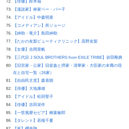
【俳優】鈴木福
【漫談家】林家ペー・パー子
【アイドル】中森明菜
【コメディアン】所ジョージ
【紳助・竜介】島田紳助
【たかの友梨ビューティクリニック】高野友梨
【女優】吉岡里帆
【三代目 J SOUL BROTHERS from EXILE TRIBE】岩田剛典
【旧宮家・公家】旧皇族と摂家・清華家・大臣家の末裔の現
在と自宅一覧（26家）
【自由民主党】森喜朗
【俳優】大地康雄
【アイドル】松田聖子
【俳優】吉田栄作
【一世風靡セピア】柳葉敏郎
【タレント】若槻千夏
【嵐】櫻井翔