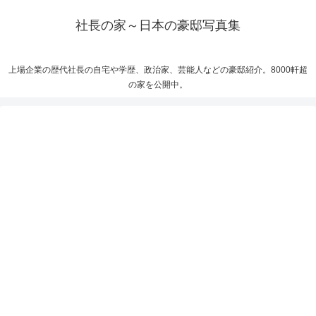
社長の家～日本の豪邸写真集
上場企業の歴代社長の自宅や学歴、政治家、芸能人などの豪邸紹介。8000軒超
の家を公開中。