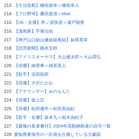
【今治造船】檜垣俊幸＝檜垣幸人
【プロ野球】桑田真澄＝Matt
【V6・女優】井ノ原快彦＝瀬戸朝香
【漫画家】手塚治虫
【神戸山口組山健組妹尾組】妹尾英幸
【読売新聞】橋本五郎
【アイリスオーヤマ】大山健太郎＝大山晃弘
【俳優】緒形拳＝緒形直人
【歌手】吉田拓郎
【俳優】大沢たかお
【アナウンサー】みのもんた
【俳優】坂上忍
【俳優】松田優作＝松田美由紀
【歌手・女優】坂本九＝柏木由紀子
【最後の長者番付】2004年高額納税者の自宅一覧
愛知県東海市の一区画を占拠している大豪邸