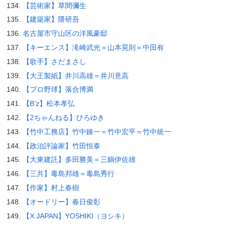
【芸術家】草間彌生
【建築家】隈研吾
名古屋市守山区の洋風豪邸
【キーエンス】滝崎武光＝山本晃則＝中田有
【歌手】さだまさし
【大王製紙】井川高雄＝井川意高
【プロ野球】落合博満
【B’z】松本孝弘
【2ちゃんねる】ひろゆき
【竹中工務店】竹中錬一＝竹中宏平＝竹中統一
【政治評論家】竹田恒泰
【大東建託】多田勝美＝三鍋伊佐雄
【三共】毒島邦雄＝毒島秀行
【作家】村上春樹
【オードリー】春日俊彰
【X JAPAN】YOSHIKI（ヨシキ）