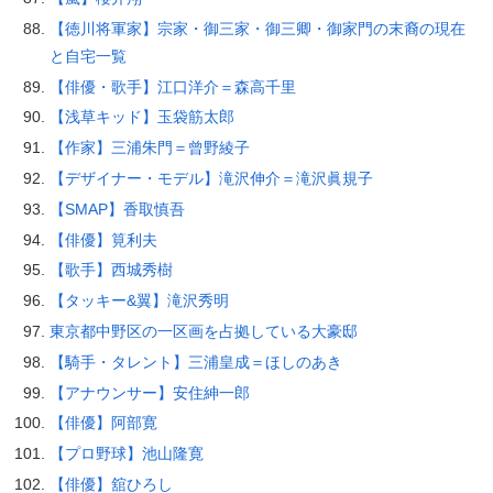
【徳川将軍家】宗家・御三家・御三卿・御家門の末裔の現在
と自宅一覧
【俳優・歌手】江口洋介＝森高千里
【浅草キッド】玉袋筋太郎
【作家】三浦朱門＝曾野綾子
【デザイナー・モデル】滝沢伸介＝滝沢眞規子
【SMAP】香取慎吾
【俳優】筧利夫
【歌手】西城秀樹
【タッキー&翼】滝沢秀明
東京都中野区の一区画を占拠している大豪邸
【騎手・タレント】三浦皇成＝ほしのあき
【アナウンサー】安住紳一郎
【俳優】阿部寛
【プロ野球】池山隆寛
【俳優】舘ひろし