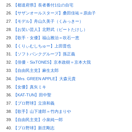
【都道府県】長者番付1位の自宅
【サザンオールスターズ】桑田佳祐＝原由子
【モデル】舟山久美子（くみっきー）
【お笑い芸人】北野武（ビートたけし）
【歌手・女優】福山雅治＝吹石一恵
【くりぃむしちゅー】上田晋也
【ソフトバンクグループ】孫正義
【俳優・SixTONES】京本政樹＝京本大我
【自由民主党】麻生太郎
【Mrs. GREEN APPLE】大森元貴
【女優】真矢ミキ
【KAT-TUN】田中聖
【プロ野球】立浪和義
【歌手】山下達郎＝竹内まりや
【自由民主党】小泉純一郎
【プロ野球】新庄剛志