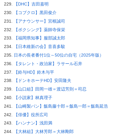
【DHC】吉田嘉明
【コブクロ】黒田俊介
【アナウンサー】宮根誠司
【ボクシング】薬師寺保栄
【福岡県知事】服部誠太郎
【日本維新の会】音喜多駿
日本の長者番付1位～50位の自宅（2025年版）
【タレント・政治家】ラサール石井
【鈴与HD】鈴木与平
【ドンキホーテHD】安田隆夫
【山口組】田岡一雄＝渡辺芳則＝司忍
【小説家】林真理子
【山崎製パン】飯島藤十郎＝飯島一郎＝飯島延浩
【俳優】役所広司
【ハンナン】浅田満
【大林組】大林芳郎＝大林剛郎