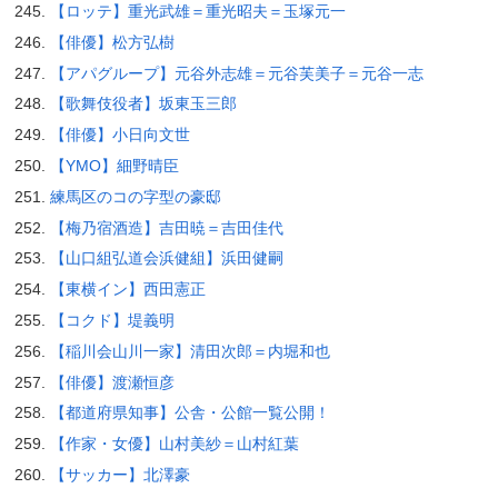
【ロッテ】重光武雄＝重光昭夫＝玉塚元一
【俳優】松方弘樹
【アパグループ】元谷外志雄＝元谷芙美子＝元谷一志
【歌舞伎役者】坂東玉三郎
【俳優】小日向文世
【YMO】細野晴臣
練馬区のコの字型の豪邸
【梅乃宿酒造】吉田暁＝吉田佳代
【山口組弘道会浜健組】浜田健嗣
【東横イン】西田憲正
【コクド】堤義明
【稲川会山川一家】清田次郎＝内堀和也
【俳優】渡瀬恒彦
【都道府県知事】公舎・公館一覧公開！
【作家・女優】山村美紗＝山村紅葉
【サッカー】北澤豪