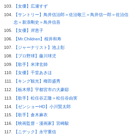
【女優】広瀬すず
【サントリー】鳥井信治郎＝佐治敬三＝鳥井信一郎＝佐治信
忠＝新浪剛史＝鳥井信吾
【女優】岸恵子
【Mr.Children】桜井和寿
【ジャーナリスト】池上彰
【プロ野球】藤川球児
【歌手】米津玄師
【女優】千堂あきほ
【キング観光】権田盛秀
【栃木県】宇都宮市の大豪邸
【歌手】松任谷正隆＝松任谷由実
【ゼンショーHD】小川賢太郎
【歌手】倉木麻衣
【映画監督・漫画家】宮崎駿
【ニデック】永守重信