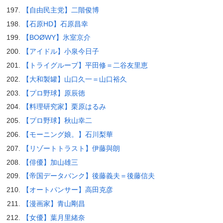
【自由民主党】二階俊博
【石原HD】石原昌幸
【BOØWY】氷室京介
【アイドル】小泉今日子
【トライグループ】平田修＝二谷友里恵
【大和製罐】山口久一＝山口裕久
【プロ野球】原辰徳
【料理研究家】栗原はるみ
【プロ野球】秋山幸二
【モーニング娘。】石川梨華
【リゾートトラスト】伊藤與朗
【俳優】加山雄三
【帝国データバンク】後藤義夫＝後藤信夫
【オートパンサー】高田克彦
【漫画家】青山剛昌
【女優】葉月里緒奈