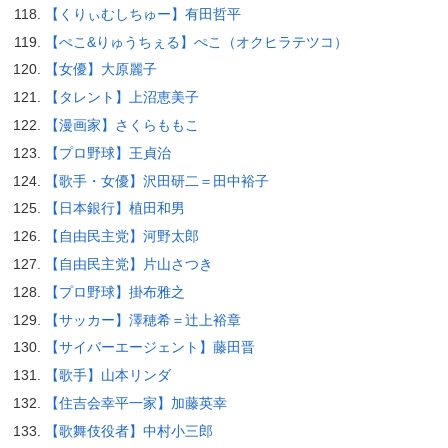
【くりぃむしちゅー】有田哲平
【ぺこ&りゅうちぇる】ぺこ（オクヒラテツコ）
【女優】大原麗子
【タレント】上沼恵美子
【漫画家】さくらももこ
【プロ野球】王貞治
【歌手・女優】沢田研二＝田中裕子
【日本銀行】植田和男
【自由民主党】河野太郎
【自由民主党】片山さつき
【プロ野球】掛布雅之
【サッカー】澤穂希＝辻上裕章
【サイバーエージェント】藤田晋
【歌手】山本リンダ
【住吉会幸平一家】加藤英幸
【歌舞伎役者】中村小三郎