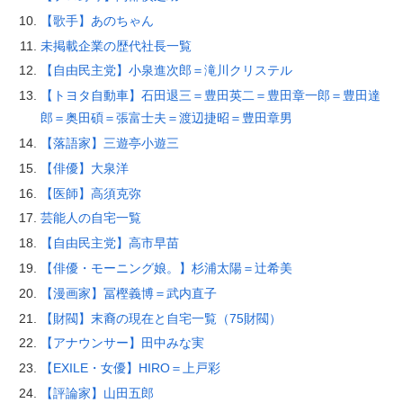
【歌手】あのちゃん
未掲載企業の歴代社長一覧
【自由民主党】小泉進次郎＝滝川クリステル
【トヨタ自動車】石田退三＝豊田英二＝豊田章一郎＝豊田達
郎＝奥田碩＝張富士夫＝渡辺捷昭＝豊田章男
【落語家】三遊亭小遊三
【俳優】大泉洋
【医師】高須克弥
芸能人の自宅一覧
【自由民主党】高市早苗
【俳優・モーニング娘。】杉浦太陽＝辻希美
【漫画家】冨樫義博＝武内直子
【財閥】末裔の現在と自宅一覧（75財閥）
【アナウンサー】田中みな実
【EXILE・女優】HIRO＝上戸彩
【評論家】山田五郎