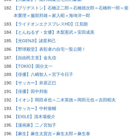
【ブリヂストン】石橋正二郎＝石橋徳次郎＝石橋幹一郎＝柴
本重理＝服部邦雄＝家入昭＝海埼洋一郎
【ライドオンエクスプレスHD】江見朗
【とんねるず・女優】木梨憲武＝安田成美
【光GENJI】諸星和己
【野球殿堂】表彰者の自宅一覧公開！
【自由民主党】金丸信
【TOKIO】国分太一
【俳優】八嶋智人＝宮下今日子
【サッカー】井原正巳
【俳優】田中邦衛
【イオン】岡田卓也＝二木英徳＝岡田元也＝吉田昭夫
【サッカー】中村俊輔
【EXILE】清木場俊介
【漫画家】二ノ宮知子
【麻生】麻生太賀吉＝麻生太郎＝麻生泰