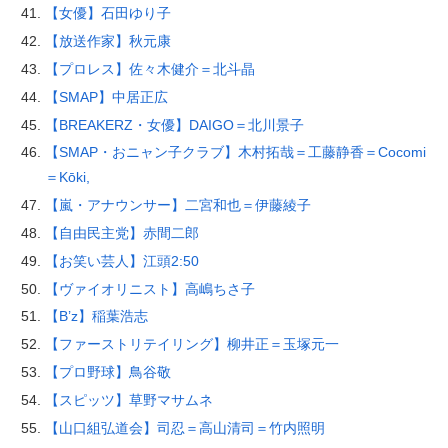
【女優】石田ゆり子
【放送作家】秋元康
【プロレス】佐々木健介＝北斗晶
【SMAP】中居正広
【BREAKERZ・女優】DAIGO＝北川景子
【SMAP・おニャン子クラブ】木村拓哉＝工藤静香＝Cocomi
＝Kōki,
【嵐・アナウンサー】二宮和也＝伊藤綾子
【自由民主党】赤間二郎
【お笑い芸人】江頭2:50
【ヴァイオリニスト】高嶋ちさ子
【B’z】稲葉浩志
【ファーストリテイリング】柳井正＝玉塚元一
【プロ野球】鳥谷敬
【スピッツ】草野マサムネ
【山口組弘道会】司忍＝高山清司＝竹内照明