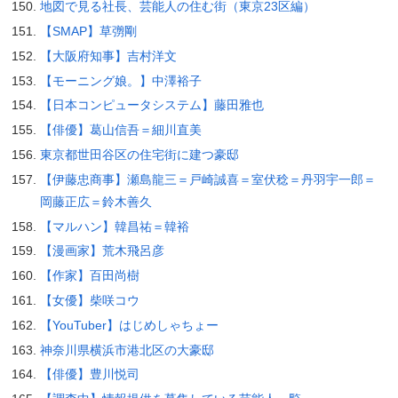
地図で見る社長、芸能人の住む街（東京23区編）
【SMAP】草彅剛
【大阪府知事】吉村洋文
【モーニング娘。】中澤裕子
【日本コンピュータシステム】藤田雅也
【俳優】葛山信吾＝細川直美
東京都世田谷区の住宅街に建つ豪邸
【伊藤忠商事】瀬島龍三＝戸崎誠喜＝室伏稔＝丹羽宇一郎＝
岡藤正広＝鈴木善久
【マルハン】韓昌祐＝韓裕
【漫画家】荒木飛呂彦
【作家】百田尚樹
【女優】柴咲コウ
【YouTuber】はじめしゃちょー
神奈川県横浜市港北区の大豪邸
【俳優】豊川悦司