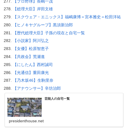
【プロ野球】長嶋一茂
【総理大臣】岸田文雄
【スクウェア・エニックス】福嶋康博＝宮本雅史＝松田洋祐
【ヒノキヤグループ】黒須新治郎
【歴代総理大臣】子孫の現在と自宅一覧
【小説家】阿川弘之
【女優】松原智恵子
【共政会】荒瀬進
【にしたん】西村誠司
【光通信】重田康光
【乃木坂46】生駒里奈
【アナウンサー】辛坊治郎
芸能人の自宅一覧
presidenthouse.net