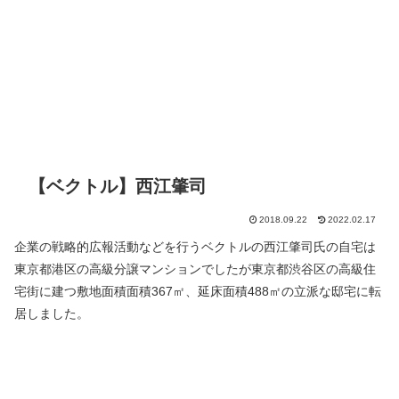
【ベクトル】西江肇司
2018.09.22
2022.02.17
企業の戦略的広報活動などを行うベクトルの西江肇司氏の自宅は
東京都港区の高級分譲マンションでしたが東京都渋谷区の高級住
宅街に建つ敷地面積面積367㎡、延床面積488㎡の立派な邸宅に転
居しました。