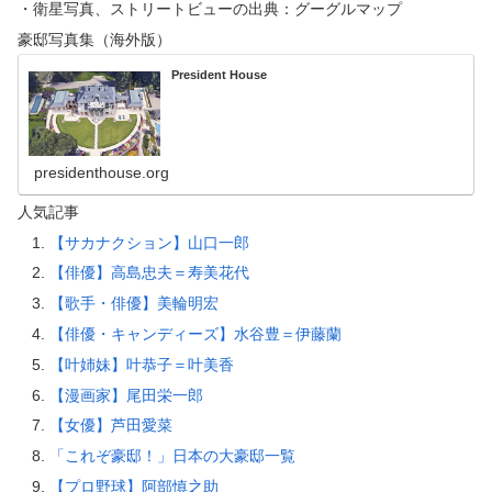
・衛星写真、ストリートビューの出典：グーグルマップ
豪邸写真集（海外版）
President House
presidenthouse.org
人気記事
【サカナクション】山口一郎
【俳優】高島忠夫＝寿美花代
【歌手・俳優】美輪明宏
【俳優・キャンディーズ】水谷豊＝伊藤蘭
【叶姉妹】叶恭子＝叶美香
【漫画家】尾田栄一郎
【女優】芦田愛菜
「これぞ豪邸！」日本の大豪邸一覧
【プロ野球】阿部慎之助