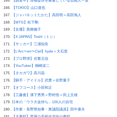
【調査中】情報提供を募集している芸能人一覧
【TOKIO】山口達也
【ジャパネットたかた】高田明＝高田旭人
【MTG】松下剛
【女優】黒柳徹子
【X JAPAN】Toshl（トシ）
【サッカー】三浦知良
【L’Arc〜en〜Ciel】hyde＝大石恵
【プロ野球】谷繁元信
【YouTuber】桐崎栄二
【タカガワ】高川晶
【騎手・アイドル】武豊＝佐野量子
【オフコース】小田和正
【工藤會】溝下秀男＝野村悟＝田上文雄
日本の「ウラ大金持ち」100人の自宅
【作家・長野県知事・衆議院議員】田中康夫
【大豪邸】芦屋の高級住宅街の豪邸