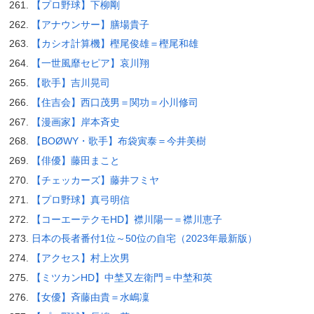
【プロ野球】下柳剛
【アナウンサー】膳場貴子
【カシオ計算機】樫尾俊雄＝樫尾和雄
【一世風靡セピア】哀川翔
【歌手】吉川晃司
【住吉会】西口茂男＝関功＝小川修司
【漫画家】岸本斉史
【BOØWY・歌手】布袋寅泰＝今井美樹
【俳優】藤田まこと
【チェッカーズ】藤井フミヤ
【プロ野球】真弓明信
【コーエーテクモHD】襟川陽一＝襟川恵子
日本の長者番付1位～50位の自宅（2023年最新版）
【アクセス】村上次男
【ミツカンHD】中埜又左衛門＝中埜和英
【女優】斉藤由貴＝水嶋凜