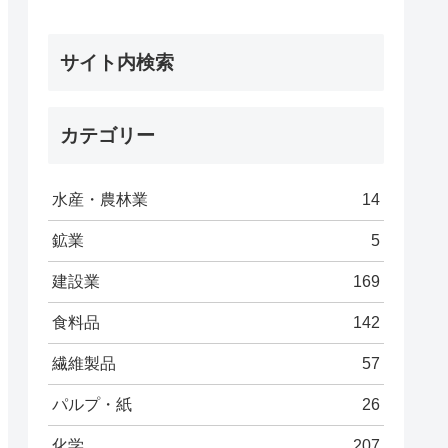
サイト内検索
カテゴリー
水産・農林業
14
鉱業
5
建設業
169
食料品
142
繊維製品
57
パルプ・紙
26
化学
207