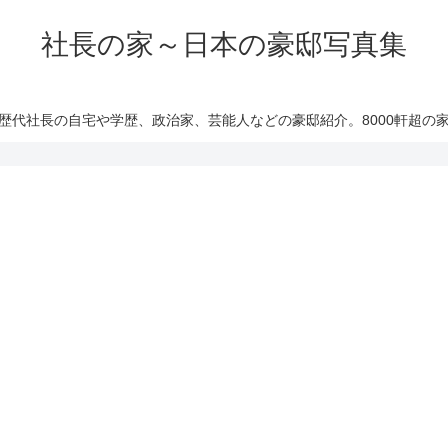
社長の家～日本の豪邸写真集
歴代社長の自宅や学歴、政治家、芸能人などの豪邸紹介。8000軒超の