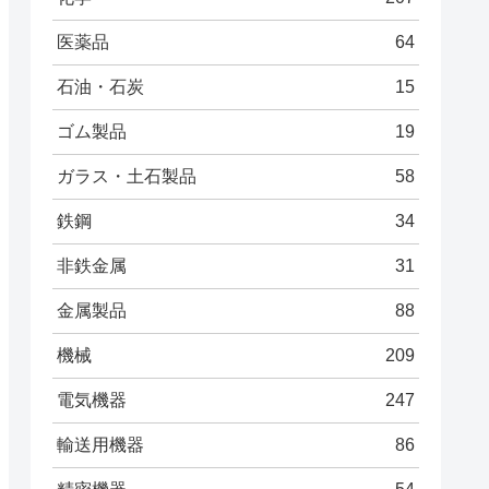
医薬品
64
石油・石炭
15
ゴム製品
19
ガラス・土石製品
58
鉄鋼
34
非鉄金属
31
金属製品
88
機械
209
電気機器
247
輸送用機器
86