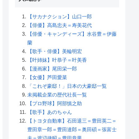
【サカナクション】山口一郎
【俳優】高島忠夫＝寿美花代
【俳優・キャンディーズ】水谷豊＝伊藤
蘭
【歌手・俳優】美輪明宏
【叶姉妹】叶恭子＝叶美香
【漫画家】尾田栄一郎
【女優】芦田愛菜
「これぞ豪邸！」日本の大豪邸一覧
未掲載企業の歴代社長一覧
【プロ野球】阿部慎之助
【歌手】あのちゃん
【トヨタ自動車】石田退三＝豊田英二＝
豊田章一郎＝豊田達郎＝奥田碩＝張富士
夫＝渡辺捷昭＝豊田章男