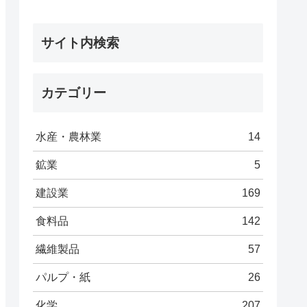
サイト内検索
カテゴリー
水産・農林業
14
鉱業
5
建設業
169
食料品
142
繊維製品
57
パルプ・紙
26
化学
207