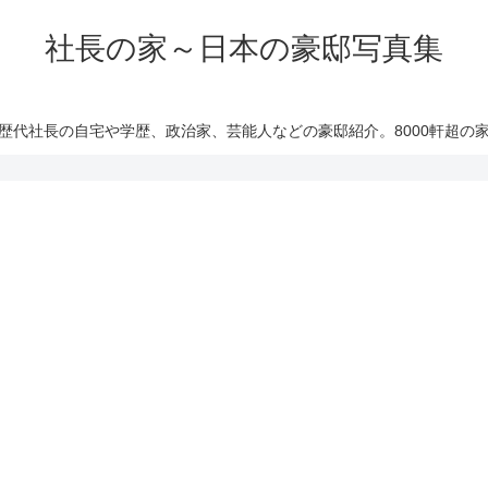
社長の家～日本の豪邸写真集
歴代社長の自宅や学歴、政治家、芸能人などの豪邸紹介。8000軒超の