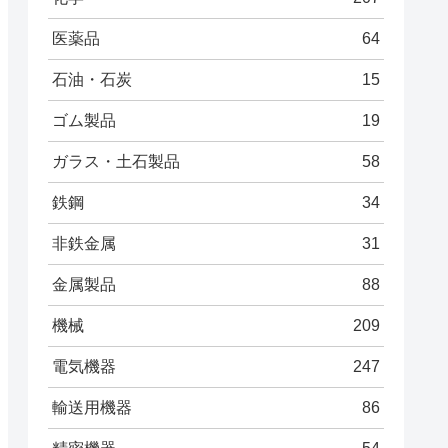
医薬品
64
石油・石炭
15
ゴム製品
19
ガラス・土石製品
58
鉄鋼
34
非鉄金属
31
金属製品
88
機械
209
電気機器
247
輸送用機器
86