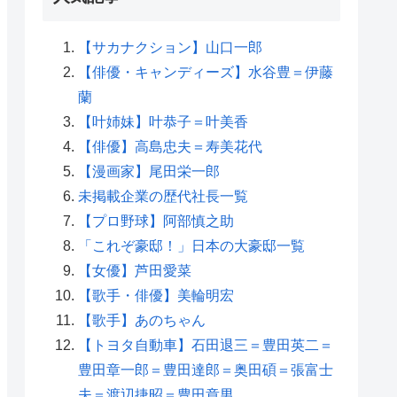
【サカナクション】山口一郎
【俳優・キャンディーズ】水谷豊＝伊藤
蘭
【叶姉妹】叶恭子＝叶美香
【俳優】高島忠夫＝寿美花代
【漫画家】尾田栄一郎
未掲載企業の歴代社長一覧
【プロ野球】阿部慎之助
「これぞ豪邸！」日本の大豪邸一覧
【女優】芦田愛菜
【歌手・俳優】美輪明宏
【歌手】あのちゃん
【トヨタ自動車】石田退三＝豊田英二＝
豊田章一郎＝豊田達郎＝奥田碩＝張富士
夫＝渡辺捷昭＝豊田章男