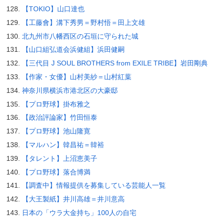
【TOKIO】山口達也
【工藤會】溝下秀男＝野村悟＝田上文雄
北九州市八幡西区の石垣に守られた城
【山口組弘道会浜健組】浜田健嗣
【三代目 J SOUL BROTHERS from EXILE TRIBE】岩田剛典
【作家・女優】山村美紗＝山村紅葉
神奈川県横浜市港北区の大豪邸
【プロ野球】掛布雅之
【政治評論家】竹田恒泰
【プロ野球】池山隆寛
【マルハン】韓昌祐＝韓裕
【タレント】上沼恵美子
【プロ野球】落合博満
【調査中】情報提供を募集している芸能人一覧
【大王製紙】井川高雄＝井川意高
日本の「ウラ大金持ち」100人の自宅