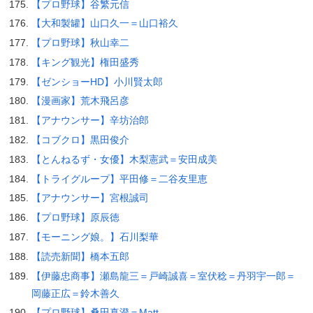
【プロ野球】谷繁元信
【大和製罐】山口久一＝山口裕久
【プロ野球】秋山幸二
【キング観光】権田盛秀
【ゼンショーHD】小川賢太郎
【漫画家】荒木飛呂彦
【アナウンサー】辛坊治郎
【コブクロ】黒田俊介
【とんねるず・女優】木梨憲武＝安田成美
【トライグループ】平田修＝二谷友里恵
【アナウンサー】宮根誠司
【プロ野球】原辰徳
【モーニング娘。】石川梨華
【読売新聞】橋本五郎
【伊藤忠商事】瀬島龍三＝戸崎誠喜＝室伏稔＝丹羽宇一郎＝
岡藤正広＝鈴木善久
【プロ野球】桑田真澄＝Matt