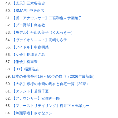
【楽天】三木谷浩史
【SMAP】中居正広
【嵐・アナウンサー】二宮和也＝伊藤綾子
【プロ野球】鳥谷敬
【モデル】舟山久美子（くみっきー）
【ヴァイオリニスト】高嶋ちさ子
【アイドル】中森明菜
【女優】長澤まさみ
【俳優】松重豊
【B’z】稲葉浩志
日本の長者番付1位～50位の自宅（2026年最新版）
【大名】殿様の末裔の現在と自宅一覧（29家）
【タレント】若槻千夏
【アナウンサー】安住紳一郎
【ファーストリテイリング】柳井正＝玉塚元一
【魚類学者】さかなクン