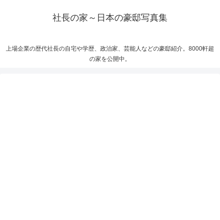
社長の家～日本の豪邸写真集
上場企業の歴代社長の自宅や学歴、政治家、芸能人などの豪邸紹介。8000軒超
の家を公開中。