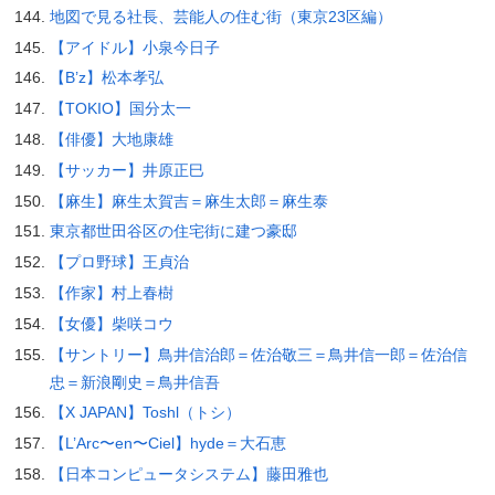
地図で見る社長、芸能人の住む街（東京23区編）
【アイドル】小泉今日子
【B’z】松本孝弘
【TOKIO】国分太一
【俳優】大地康雄
【サッカー】井原正巳
【麻生】麻生太賀吉＝麻生太郎＝麻生泰
東京都世田谷区の住宅街に建つ豪邸
【プロ野球】王貞治
【作家】村上春樹
【女優】柴咲コウ
【サントリー】鳥井信治郎＝佐治敬三＝鳥井信一郎＝佐治信
忠＝新浪剛史＝鳥井信吾
【X JAPAN】Toshl（トシ）
【L’Arc〜en〜Ciel】hyde＝大石恵
【日本コンピュータシステム】藤田雅也