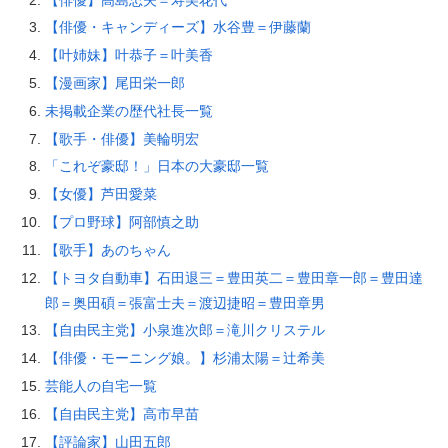
【俳優・キャンディーズ】水谷豊＝伊藤蘭
【叶姉妹】叶恭子＝叶美香
【漫画家】尾田栄一郎
未掲載企業の歴代社長一覧
【歌手・俳優】美輪明宏
「これぞ豪邸！」日本の大豪邸一覧
【女優】芦田愛菜
【プロ野球】阿部慎之助
【歌手】あのちゃん
【トヨタ自動車】石田退三＝豊田英二＝豊田章一郎＝豊田達
郎＝奥田碩＝張富士夫＝渡辺捷昭＝豊田章男
【自由民主党】小泉進次郎＝滝川クリステル
【俳優・モーニング娘。】杉浦太陽＝辻希美
芸能人の自宅一覧
【自由民主党】高市早苗
【評論家】山田五郎