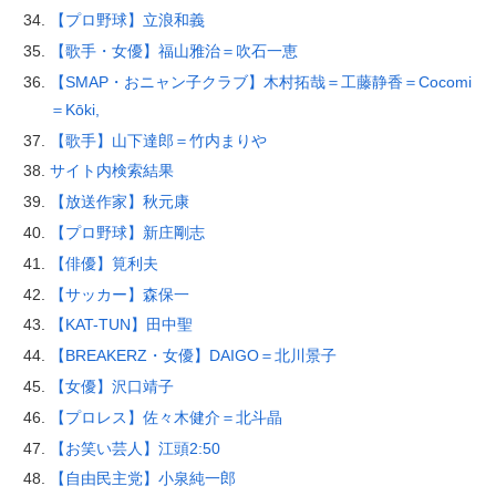
【プロ野球】立浪和義
【歌手・女優】福山雅治＝吹石一恵
【SMAP・おニャン子クラブ】木村拓哉＝工藤静香＝Cocomi
＝Kōki,
【歌手】山下達郎＝竹内まりや
サイト内検索結果
【放送作家】秋元康
【プロ野球】新庄剛志
【俳優】筧利夫
【サッカー】森保一
【KAT-TUN】田中聖
【BREAKERZ・女優】DAIGO＝北川景子
【女優】沢口靖子
【プロレス】佐々木健介＝北斗晶
【お笑い芸人】江頭2:50
【自由民主党】小泉純一郎