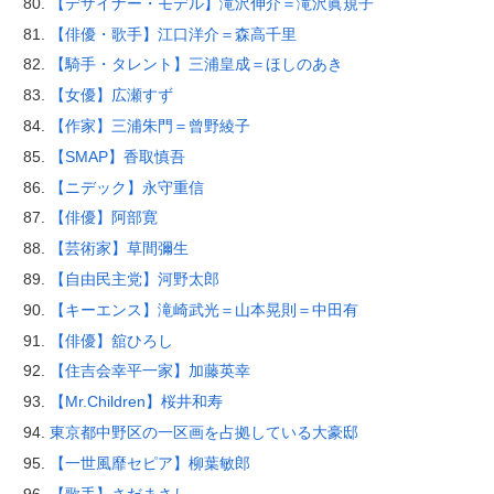
【デザイナー・モデル】滝沢伸介＝滝沢眞規子
【俳優・歌手】江口洋介＝森高千里
【騎手・タレント】三浦皇成＝ほしのあき
【女優】広瀬すず
【作家】三浦朱門＝曾野綾子
【SMAP】香取慎吾
【ニデック】永守重信
【俳優】阿部寛
【芸術家】草間彌生
【自由民主党】河野太郎
【キーエンス】滝崎武光＝山本晃則＝中田有
【俳優】舘ひろし
【住吉会幸平一家】加藤英幸
【Mr.Children】桜井和寿
東京都中野区の一区画を占拠している大豪邸
【一世風靡セピア】柳葉敏郎
【歌手】さだまさし