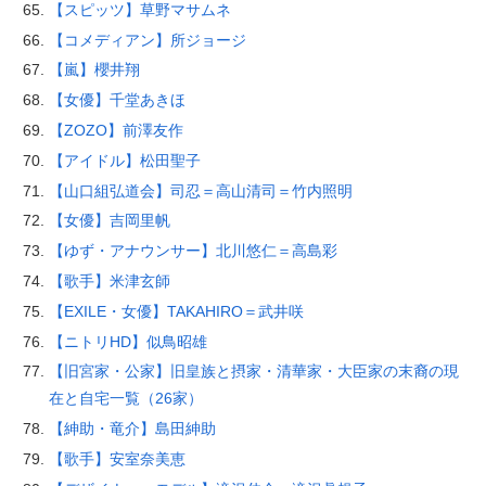
【スピッツ】草野マサムネ
【コメディアン】所ジョージ
【嵐】櫻井翔
【女優】千堂あきほ
【ZOZO】前澤友作
【アイドル】松田聖子
【山口組弘道会】司忍＝高山清司＝竹内照明
【女優】吉岡里帆
【ゆず・アナウンサー】北川悠仁＝高島彩
【歌手】米津玄師
【EXILE・女優】TAKAHIRO＝武井咲
【ニトリHD】似鳥昭雄
【旧宮家・公家】旧皇族と摂家・清華家・大臣家の末裔の現
在と自宅一覧（26家）
【紳助・竜介】島田紳助
【歌手】安室奈美恵