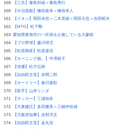
【三共】毒島邦雄＝毒島秀行
【今治造船】檜垣俊幸＝檜垣幸人
【イオン】岡田卓也＝二木英徳＝岡田元也＝吉田昭夫
【MTG】松下剛
愛知県東海市の一区画を占拠している大豪邸
【プロ野球】藤川球児
【松原興産】松原基浩
【モーニング娘。】中澤裕子
【俳優】松方弘樹
【自由民主党】赤間二郎
【オードリー】春日俊彰
【歌手】山本リンダ
【サッカー】三浦知良
【大東建託】多田勝美＝三鍋伊佐雄
【大阪府知事】吉村洋文
【自由民主党】金丸信