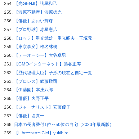
【光GENJI】諸星和己
【漆原不動産】漆原徳光
【俳優】あおい輝彦
【プロ野球】赤星憲広
【ロッテ】重光武雄＝重光昭夫＝玉塚元一
【東京事変】椎名林檎
【テーオーシー】大谷卓男
【GMOインターネット】熊谷正寿
【歴代総理大臣】子孫の現在と自宅一覧
【プロレス】武藤敬司
【伊藤園】本庄八郎
【俳優】火野正平
【ジャーナリスト】安藤優子
【俳優】堤真一
日本の長者番付1位～50位の自宅（2023年最新版）
【L’Arc〜en〜Ciel】yukihiro