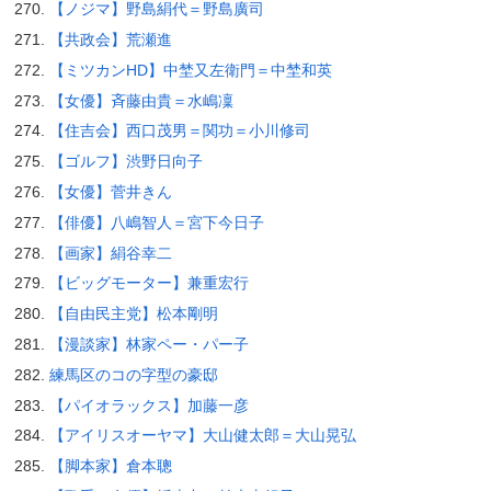
【ノジマ】野島絹代＝野島廣司
【共政会】荒瀬進
【ミツカンHD】中埜又左衛門＝中埜和英
【女優】斉藤由貴＝水嶋凜
【住吉会】西口茂男＝関功＝小川修司
【ゴルフ】渋野日向子
【女優】菅井きん
【俳優】八嶋智人＝宮下今日子
【画家】絹谷幸二
【ビッグモーター】兼重宏行
【自由民主党】松本剛明
【漫談家】林家ペー・パー子
練馬区のコの字型の豪邸
【パイオラックス】加藤一彦
【アイリスオーヤマ】大山健太郎＝大山晃弘
【脚本家】倉本聰