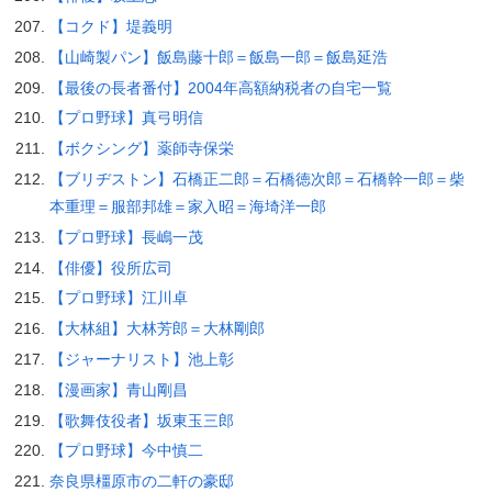
【コクド】堤義明
【山崎製パン】飯島藤十郎＝飯島一郎＝飯島延浩
【最後の長者番付】2004年高額納税者の自宅一覧
【プロ野球】真弓明信
【ボクシング】薬師寺保栄
【ブリヂストン】石橋正二郎＝石橋徳次郎＝石橋幹一郎＝柴
本重理＝服部邦雄＝家入昭＝海埼洋一郎
【プロ野球】長嶋一茂
【俳優】役所広司
【プロ野球】江川卓
【大林組】大林芳郎＝大林剛郎
【ジャーナリスト】池上彰
【漫画家】青山剛昌
【歌舞伎役者】坂東玉三郎
【プロ野球】今中慎二
奈良県橿原市の二軒の豪邸