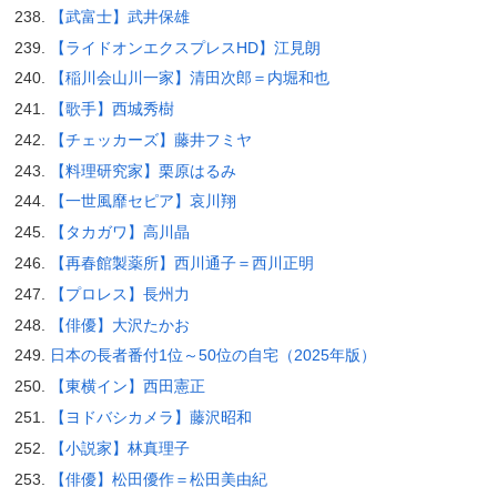
【武富士】武井保雄
【ライドオンエクスプレスHD】江見朗
【稲川会山川一家】清田次郎＝内堀和也
【歌手】西城秀樹
【チェッカーズ】藤井フミヤ
【料理研究家】栗原はるみ
【一世風靡セピア】哀川翔
【タカガワ】高川晶
【再春館製薬所】西川通子＝西川正明
【プロレス】長州力
【俳優】大沢たかお
日本の長者番付1位～50位の自宅（2025年版）
【東横イン】西田憲正
【ヨドバシカメラ】藤沢昭和
【小説家】林真理子
【俳優】松田優作＝松田美由紀