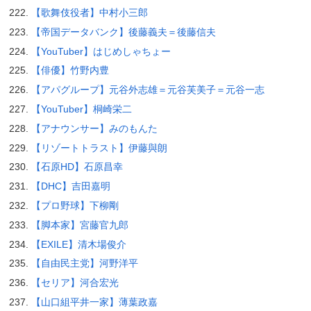
【歌舞伎役者】中村小三郎
【帝国データバンク】後藤義夫＝後藤信夫
【YouTuber】はじめしゃちょー
【俳優】竹野内豊
【アパグループ】元谷外志雄＝元谷芙美子＝元谷一志
【YouTuber】桐崎栄二
【アナウンサー】みのもんた
【リゾートトラスト】伊藤與朗
【石原HD】石原昌幸
【DHC】吉田嘉明
【プロ野球】下柳剛
【脚本家】宮藤官九郎
【EXILE】清木場俊介
【自由民主党】河野洋平
【セリア】河合宏光
【山口組平井一家】薄葉政嘉