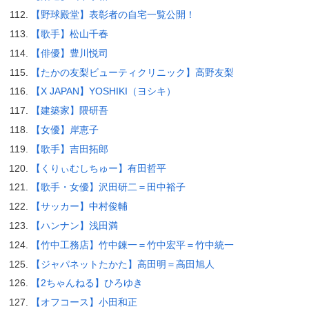
【野球殿堂】表彰者の自宅一覧公開！
【歌手】松山千春
【俳優】豊川悦司
【たかの友梨ビューティクリニック】高野友梨
【X JAPAN】YOSHIKI（ヨシキ）
【建築家】隈研吾
【女優】岸恵子
【歌手】吉田拓郎
【くりぃむしちゅー】有田哲平
【歌手・女優】沢田研二＝田中裕子
【サッカー】中村俊輔
【ハンナン】浅田満
【竹中工務店】竹中錬一＝竹中宏平＝竹中統一
【ジャパネットたかた】高田明＝高田旭人
【2ちゃんねる】ひろゆき
【オフコース】小田和正