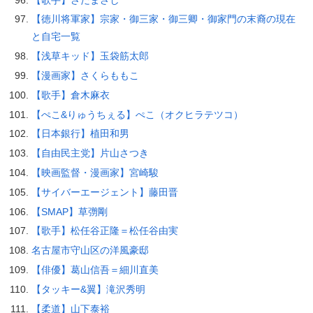
【徳川将軍家】宗家・御三家・御三卿・御家門の末裔の現在
と自宅一覧
【浅草キッド】玉袋筋太郎
【漫画家】さくらももこ
【歌手】倉木麻衣
【ぺこ&りゅうちぇる】ぺこ（オクヒラテツコ）
【日本銀行】植田和男
【自由民主党】片山さつき
【映画監督・漫画家】宮崎駿
【サイバーエージェント】藤田晋
【SMAP】草彅剛
【歌手】松任谷正隆＝松任谷由実
名古屋市守山区の洋風豪邸
【俳優】葛山信吾＝細川直美
【タッキー&翼】滝沢秀明
【柔道】山下泰裕