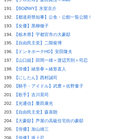
【BOØWY】氷室京介
【都道府県知事】公舎・公館一覧公開！
【女優】黒柳徹子
【栃木県】宇都宮市の大豪邸
【自由民主党】二階俊博
【ドンキホーテHD】安田隆夫
【山口組】田岡一雄＝渡辺芳則＝司忍
【俳優】緒形拳＝緒形直人
【にしたん】西村誠司
【騎手・アイドル】武豊＝佐野量子
【歌手】吉川晃司
【光通信】重田康光
【自由民主党】森喜朗
【大豪邸】芦屋の高級住宅街の豪邸
【俳優】加山雄三
【俳優】坂上忍