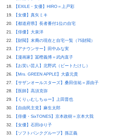
【EXILE・女優】HIRO＝上戸彩
【女優】真矢ミキ
【都道府県】長者番付1位の自宅
【俳優】大泉洋
【財閥】末裔の現在と自宅一覧（75財閥）
【アナウンサー】田中みな実
【漫画家】冨樫義博＝武内直子
【お笑い芸人】北野武（ビートたけし）
【Mrs. GREEN APPLE】大森元貴
【サザンオールスターズ】桑田佳祐＝原由子
【医師】高須克弥
【くりぃむしちゅー】上田晋也
【自由民主党】麻生太郎
【俳優・SixTONES】京本政樹＝京本大我
【女優】石田ゆり子
【ソフトバンクグループ】孫正義