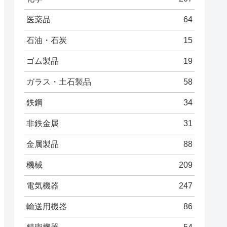
医薬品
64
石油・石炭
15
ゴム製品
19
ガラス・土石製品
58
鉄鋼
34
非鉄金属
31
金属製品
88
機械
209
電気機器
247
輸送用機器
86