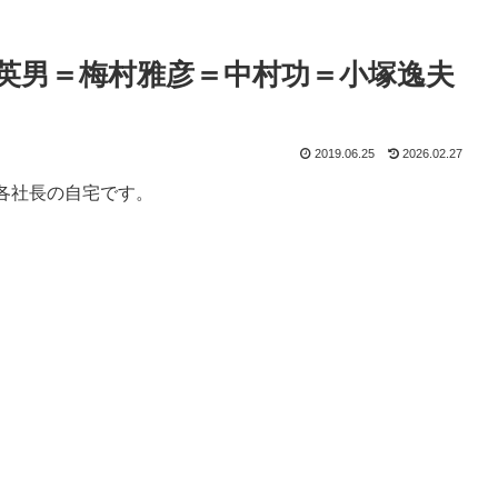
英男＝梅村雅彦＝中村功＝小塚逸夫
2019.06.25
2026.02.27
各社長の自宅です。