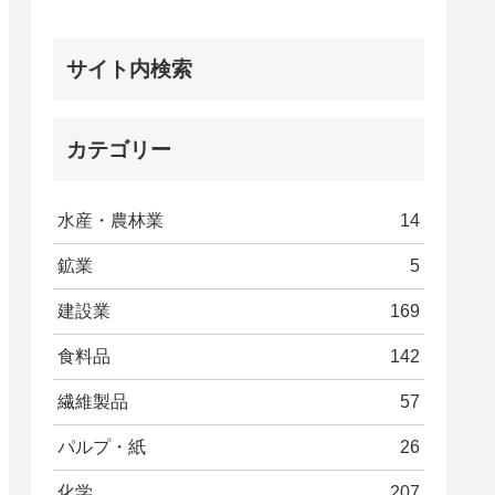
サイト内検索
カテゴリー
水産・農林業
14
鉱業
5
建設業
169
食料品
142
繊維製品
57
パルプ・紙
26
化学
207