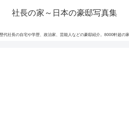
社長の家～日本の豪邸写真集
歴代社長の自宅や学歴、政治家、芸能人などの豪邸紹介。8000軒超の