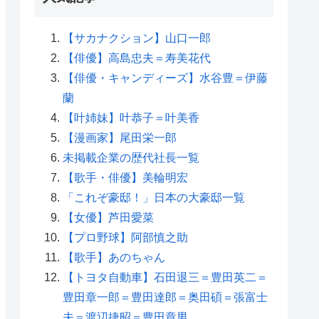
【サカナクション】山口一郎
【俳優】高島忠夫＝寿美花代
【俳優・キャンディーズ】水谷豊＝伊藤
蘭
【叶姉妹】叶恭子＝叶美香
【漫画家】尾田栄一郎
未掲載企業の歴代社長一覧
【歌手・俳優】美輪明宏
「これぞ豪邸！」日本の大豪邸一覧
【女優】芦田愛菜
【プロ野球】阿部慎之助
【歌手】あのちゃん
【トヨタ自動車】石田退三＝豊田英二＝
豊田章一郎＝豊田達郎＝奥田碩＝張富士
夫＝渡辺捷昭＝豊田章男