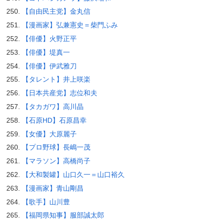
【自由民主党】金丸信
【漫画家】弘兼憲史＝柴門ふみ
【俳優】火野正平
【俳優】堤真一
【俳優】伊武雅刀
【タレント】井上咲楽
【日本共産党】志位和夫
【タカガワ】高川晶
【石原HD】石原昌幸
【女優】大原麗子
【プロ野球】長嶋一茂
【マラソン】高橋尚子
【大和製罐】山口久一＝山口裕久
【漫画家】青山剛昌
【歌手】山川豊
【福岡県知事】服部誠太郎