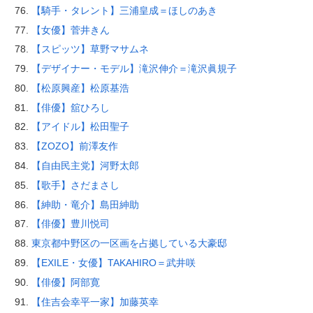
【騎手・タレント】三浦皇成＝ほしのあき
【女優】菅井きん
【スピッツ】草野マサムネ
【デザイナー・モデル】滝沢伸介＝滝沢眞規子
【松原興産】松原基浩
【俳優】舘ひろし
【アイドル】松田聖子
【ZOZO】前澤友作
【自由民主党】河野太郎
【歌手】さだまさし
【紳助・竜介】島田紳助
【俳優】豊川悦司
東京都中野区の一区画を占拠している大豪邸
【EXILE・女優】TAKAHIRO＝武井咲
【俳優】阿部寛
【住吉会幸平一家】加藤英幸