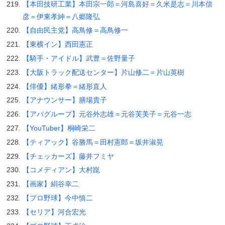
【本田技研工業】本田宗一郎＝河島喜好＝久米是志＝川本信
彦＝伊東孝紳＝八郷隆弘
【自由民主党】高鳥修＝高鳥修一
【東横イン】西田憲正
【騎手・アイドル】武豊＝佐野量子
【大阪トラック配送センター】片山修二＝片山英樹
【俳優】緒形拳＝緒形直人
【アナウンサー】膳場貴子
【アパグループ】元谷外志雄＝元谷芙美子＝元谷一志
【YouTuber】桐崎栄二
【ティアック】谷勝馬＝田村憲郎＝坂井淑晃
【チェッカーズ】藤井フミヤ
【コメディアン】大村崑
【画家】絹谷幸二
【プロ野球】今中慎二
【セリア】河合宏光