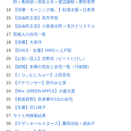
郎＝奥田碩＝張富士夫＝渡辺捷昭＝豊田章男
【俳優・モーニング娘。】杉浦太陽＝辻希美
【自由民主党】高市早苗
【自由民主党】小泉進次郎＝滝川クリステル
芸能人の自宅一覧
【俳優】大泉洋
【EXILE・女優】HIRO＝上戸彩
【お笑い芸人】北野武（ビートたけし）
【財閥】末裔の現在と自宅一覧（75財閥）
【くりぃむしちゅー】上田晋也
【アナウンサー】田中みな実
【Mrs. GREEN APPLE】大森元貴
【都道府県】長者番付1位の自宅
【女優】沢口靖子
サイト内検索結果
【サザンオールスターズ】桑田佳祐＝原由子