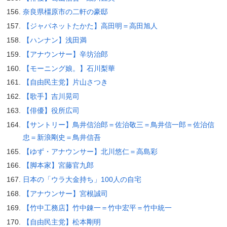
奈良県橿原市の二軒の豪邸
【ジャパネットたかた】高田明＝高田旭人
【ハンナン】浅田満
【アナウンサー】辛坊治郎
【モーニング娘。】石川梨華
【自由民主党】片山さつき
【歌手】吉川晃司
【俳優】役所広司
【サントリー】鳥井信治郎＝佐治敬三＝鳥井信一郎＝佐治信
忠＝新浪剛史＝鳥井信吾
【ゆず・アナウンサー】北川悠仁＝高島彩
【脚本家】宮藤官九郎
日本の「ウラ大金持ち」100人の自宅
【アナウンサー】宮根誠司
【竹中工務店】竹中錬一＝竹中宏平＝竹中統一
【自由民主党】松本剛明