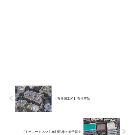
【石井鐵工所】石井宏治
【トーヨーカネツ】布能民雄＝兼子保夫