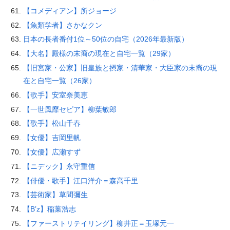
【コメディアン】所ジョージ
【魚類学者】さかなクン
日本の長者番付1位～50位の自宅（2026年最新版）
【大名】殿様の末裔の現在と自宅一覧（29家）
【旧宮家・公家】旧皇族と摂家・清華家・大臣家の末裔の現
在と自宅一覧（26家）
【歌手】安室奈美恵
【一世風靡セピア】柳葉敏郎
【歌手】松山千春
【女優】吉岡里帆
【女優】広瀬すず
【ニデック】永守重信
【俳優・歌手】江口洋介＝森高千里
【芸術家】草間彌生
【B’z】稲葉浩志
【ファーストリテイリング】柳井正＝玉塚元一