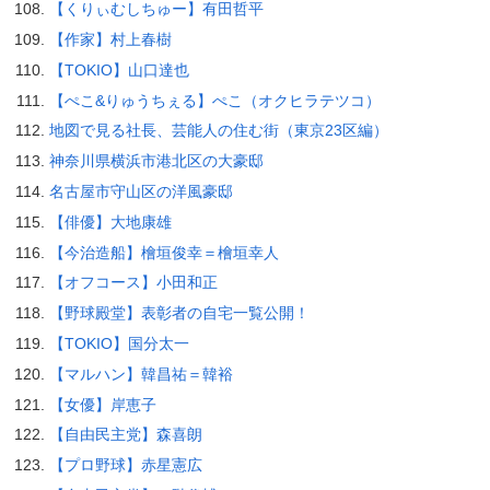
【くりぃむしちゅー】有田哲平
【作家】村上春樹
【TOKIO】山口達也
【ぺこ&りゅうちぇる】ぺこ（オクヒラテツコ）
地図で見る社長、芸能人の住む街（東京23区編）
神奈川県横浜市港北区の大豪邸
名古屋市守山区の洋風豪邸
【俳優】大地康雄
【今治造船】檜垣俊幸＝檜垣幸人
【オフコース】小田和正
【野球殿堂】表彰者の自宅一覧公開！
【TOKIO】国分太一
【マルハン】韓昌祐＝韓裕
【女優】岸恵子
【自由民主党】森喜朗
【プロ野球】赤星憲広