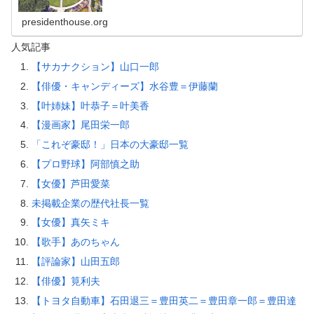
presidenthouse.org
人気記事
【サカナクション】山口一郎
【俳優・キャンディーズ】水谷豊＝伊藤蘭
【叶姉妹】叶恭子＝叶美香
【漫画家】尾田栄一郎
「これぞ豪邸！」日本の大豪邸一覧
【プロ野球】阿部慎之助
【女優】芦田愛菜
未掲載企業の歴代社長一覧
【女優】真矢ミキ
【歌手】あのちゃん
【評論家】山田五郎
【俳優】筧利夫
【トヨタ自動車】石田退三＝豊田英二＝豊田章一郎＝豊田達