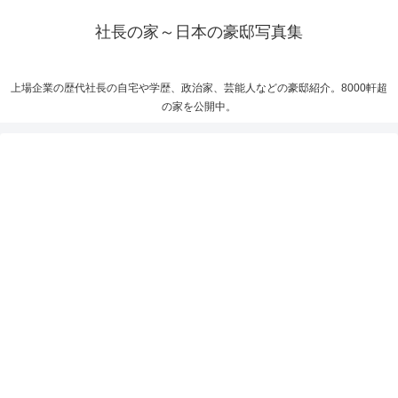
社長の家～日本の豪邸写真集
上場企業の歴代社長の自宅や学歴、政治家、芸能人などの豪邸紹介。8000軒超
の家を公開中。