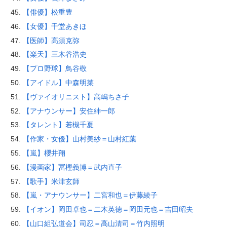
【俳優】松重豊
【女優】千堂あきほ
【医師】高須克弥
【楽天】三木谷浩史
【プロ野球】鳥谷敬
【アイドル】中森明菜
【ヴァイオリニスト】高嶋ちさ子
【アナウンサー】安住紳一郎
【タレント】若槻千夏
【作家・女優】山村美紗＝山村紅葉
【嵐】櫻井翔
【漫画家】冨樫義博＝武内直子
【歌手】米津玄師
【嵐・アナウンサー】二宮和也＝伊藤綾子
【イオン】岡田卓也＝二木英徳＝岡田元也＝吉田昭夫
【山口組弘道会】司忍＝高山清司＝竹内照明