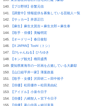
【プロ野球】谷繁元信
【調査中】情報提供を募集している芸能人一覧
【サッカー】井原正巳
【麻生】麻生太賀吉＝麻生太郎＝麻生泰
【歌手・俳優】美輪明宏
【オードリー】春日俊彰
【X JAPAN】Toshl（トシ）
【2ちゃんねる】ひろゆき
【キング観光】権田盛秀
愛知県東海市の一区画を占拠している大豪邸
【山口組平井一家】薄葉政嘉
【歌手・女優】沢田研二＝田中裕子
【俳優】松田優作＝松田美由紀
【アイドル】小泉今日子
【俳優】八嶋智人＝宮下今日子
【俳優】葛山信吾＝細川直美