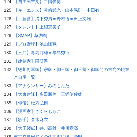
【自由民主党】二階俊博
【キーエンス】滝崎武光＝山本晃則＝中田有
【工藤會】溝下秀男＝野村悟＝田上文雄
【タレント】上沼恵美子
【SMAP】草彅剛
【プロ野球】池山隆寛
【三共】毒島邦雄＝毒島秀行
【建築家】隈研吾
【徳川将軍家】宗家・御三家・御三卿・御家門の末裔の現在
と自宅一覧
【アナウンサー】みのもんた
【大東建託】多田勝美＝三鍋伊佐雄
【俳優】松方弘樹
【漫画家】さくらももこ
【歌手】倉木麻衣
【大王製紙】井川高雄＝井川意高
東京都世田谷区の住宅街に建つ豪邸