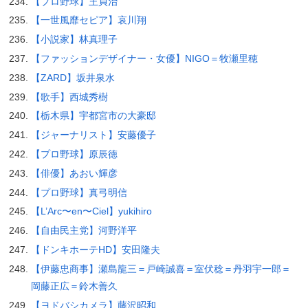
【プロ野球】王貞治
【一世風靡セピア】哀川翔
【小説家】林真理子
【ファッションデザイナー・女優】NIGO＝牧瀬里穂
【ZARD】坂井泉水
【歌手】西城秀樹
【栃木県】宇都宮市の大豪邸
【ジャーナリスト】安藤優子
【プロ野球】原辰徳
【俳優】あおい輝彦
【プロ野球】真弓明信
【L’Arc〜en〜Ciel】yukihiro
【自由民主党】河野洋平
【ドンキホーテHD】安田隆夫
【伊藤忠商事】瀬島龍三＝戸崎誠喜＝室伏稔＝丹羽宇一郎＝
岡藤正広＝鈴木善久
【ヨドバシカメラ】藤沢昭和