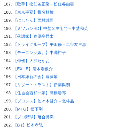
【歌手】松任谷正隆＝松任谷由実
【東京事変】椎名林檎
【にしたん】西村誠司
【ミツカンHD】中埜又左衛門＝中埜和英
【落語家】春風亭昇太
【トライグループ】平田修＝二谷友里恵
【モーニング娘。】中澤裕子
【俳優】大沢たかお
【EXILE】清木場俊介
【日本維新の会】遠藤敬
【リゾートトラスト】伊藤與朗
【住吉会西和一家】髙橋勝郎
【プロレス】佐々木健介＝北斗晶
【MTG】松下剛
【プロ野球】落合博満
【B’z】松本孝弘