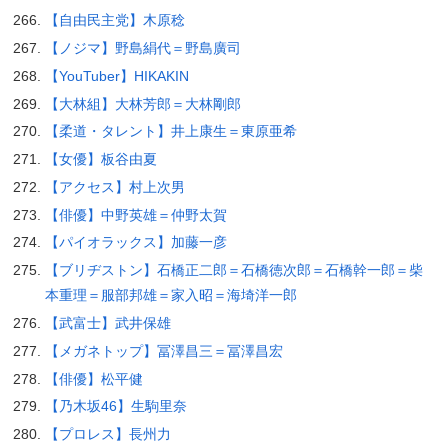
【自由民主党】木原稔
【ノジマ】野島絹代＝野島廣司
【YouTuber】HIKAKIN
【大林組】大林芳郎＝大林剛郎
【柔道・タレント】井上康生＝東原亜希
【女優】板谷由夏
【アクセス】村上次男
【俳優】中野英雄＝仲野太賀
【パイオラックス】加藤一彦
【ブリヂストン】石橋正二郎＝石橋徳次郎＝石橋幹一郎＝柴
本重理＝服部邦雄＝家入昭＝海埼洋一郎
【武富士】武井保雄
【メガネトップ】冨澤昌三＝冨澤昌宏
【俳優】松平健
【乃木坂46】生駒里奈
【プロレス】長州力