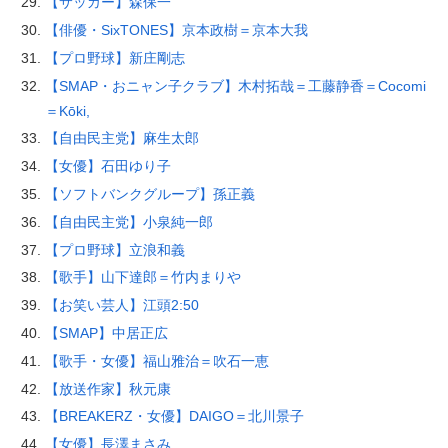
【サッカー】森保一
【俳優・SixTONES】京本政樹＝京本大我
【プロ野球】新庄剛志
【SMAP・おニャン子クラブ】木村拓哉＝工藤静香＝Cocomi
＝Kōki,
【自由民主党】麻生太郎
【女優】石田ゆり子
【ソフトバンクグループ】孫正義
【自由民主党】小泉純一郎
【プロ野球】立浪和義
【歌手】山下達郎＝竹内まりや
【お笑い芸人】江頭2:50
【SMAP】中居正広
【歌手・女優】福山雅治＝吹石一恵
【放送作家】秋元康
【BREAKERZ・女優】DAIGO＝北川景子
【女優】長澤まさみ