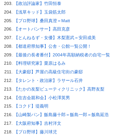
【政治評論家】竹田恒泰
【浅草キッド】玉袋筋太郎
【プロ野球】桑田真澄＝Matt
【オートパンサー】高田克彦
【とんねるず・女優】木梨憲武＝安田成美
【都道府県知事】公舎・公館一覧公開！
【最後の長者番付】2004年高額納税者の自宅一覧
【料理研究家】栗原はるみ
【大豪邸】芦屋の高級住宅街の豪邸
【タレント・政治家】ラサール石井
【たかの友梨ビューティクリニック】高野友梨
【住吉会親和会】小松澤英男
【コクド】堤義明
【山崎製パン】飯島藤十郎＝飯島一郎＝飯島延浩
【大阪府知事】吉村洋文
【プロ野球】藤川球児