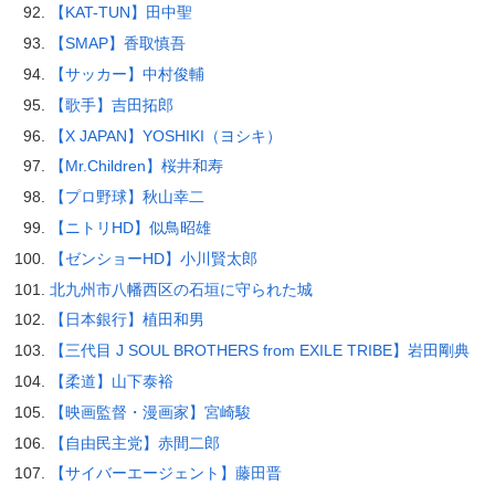
【KAT-TUN】田中聖
【SMAP】香取慎吾
【サッカー】中村俊輔
【歌手】吉田拓郎
【X JAPAN】YOSHIKI（ヨシキ）
【Mr.Children】桜井和寿
【プロ野球】秋山幸二
【ニトリHD】似鳥昭雄
【ゼンショーHD】小川賢太郎
北九州市八幡西区の石垣に守られた城
【日本銀行】植田和男
【三代目 J SOUL BROTHERS from EXILE TRIBE】岩田剛典
【柔道】山下泰裕
【映画監督・漫画家】宮崎駿
【自由民主党】赤間二郎
【サイバーエージェント】藤田晋