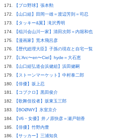
【プロ野球】張本勲
【山口組】田岡一雄＝渡辺芳則＝司忍
【タッキー&翼】滝沢秀明
【稲川会山川一家】清田次郎＝内堀和也
【漫画家】荒木飛呂彦
【歴代総理大臣】子孫の現在と自宅一覧
【L’Arc〜en〜Ciel】hyde＝大石恵
【山口組弘道会浜健組】浜田健嗣
【ストーンマーケット】中村泰二郎
【俳優】坂上忍
【コブクロ】黒田俊介
【歌舞伎役者】坂東玉三郎
【BOØWY】氷室京介
【V6・女優】井ノ原快彦＝瀬戸朝香
【俳優】竹野内豊
【サッカー】三浦知良