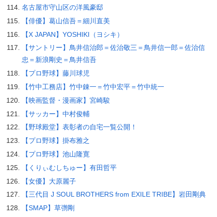
名古屋市守山区の洋風豪邸
【俳優】葛山信吾＝細川直美
【X JAPAN】YOSHIKI（ヨシキ）
【サントリー】鳥井信治郎＝佐治敬三＝鳥井信一郎＝佐治信
忠＝新浪剛史＝鳥井信吾
【プロ野球】藤川球児
【竹中工務店】竹中錬一＝竹中宏平＝竹中統一
【映画監督・漫画家】宮崎駿
【サッカー】中村俊輔
【野球殿堂】表彰者の自宅一覧公開！
【プロ野球】掛布雅之
【プロ野球】池山隆寛
【くりぃむしちゅー】有田哲平
【女優】大原麗子
【三代目 J SOUL BROTHERS from EXILE TRIBE】岩田剛典
【SMAP】草彅剛