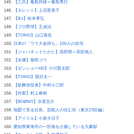
【三共】毒島邦雄＝毒島秀行
【タレント】上沼恵美子
【B’z】松本孝弘
【プロ野球】王貞治
【TOKIO】山口達也
日本の「ウラ大金持ち」100人の自宅
【ジャパネットたかた】高田明＝高田旭人
【女優】柴咲コウ
【ゼンショーHD】小川賢太郎
【TOKIO】国分太一
【歌舞伎役者】中村小三郎
【作家】村上春樹
【BOØWY】氷室京介
地図で見る社長、芸能人の住む街（東京23区編）
【アイドル】小泉今日子
愛知県東海市の一区画を占拠している大豪邸