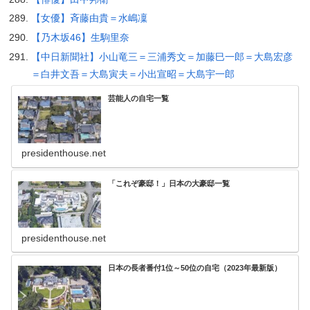
【女優】斉藤由貴＝水嶋凜
【乃木坂46】生駒里奈
【中日新聞社】小山竜三＝三浦秀文＝加藤巳一郎＝大島宏彦
＝白井文吾＝大島寅夫＝小出宣昭＝大島宇一郎
芸能人の自宅一覧
presidenthouse.net
「これぞ豪邸！」日本の大豪邸一覧
presidenthouse.net
日本の長者番付1位～50位の自宅（2023年最新版）