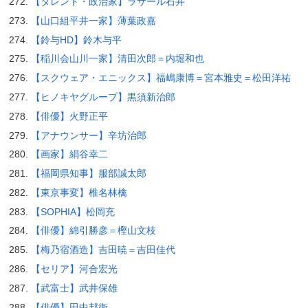
【タレント・政治家】ラサール石井
【山口組平井一家】薄葉政嘉
【鈴与HD】鈴木与平
【稲川会山川一家】清田次郎＝内堀和也
【スクウェア・エニックス】福嶋康博＝宮本雅史＝松田洋祐
【ヒノキヤグループ】黒須新治郎
【俳優】火野正平
【アナウンサー】辛坊治郎
【画家】絹谷幸二
【福岡県知事】服部誠太郎
【東京事変】椎名林檎
【SOPHIA】松岡充
【俳優】綿引勝彦＝樫山文枝
【梅乃宿酒造】吉田暁＝吉田佳代
【セリア】河合宏光
【武富士】武井保雄
【俳優】田中邦衛