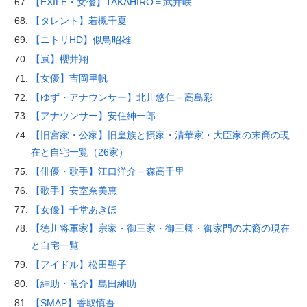
【EXILE・女優】TAKAHIRO＝武井咲
【タレント】若槻千夏
【ニトリHD】似鳥昭雄
【嵐】櫻井翔
【女優】吉岡里帆
【ゆず・アナウンサー】北川悠仁＝高島彩
【アナウンサー】安住紳一郎
【旧宮家・公家】旧皇族と摂家・清華家・大臣家の末裔の現
在と自宅一覧（26家）
【俳優・歌手】江口洋介＝森高千里
【歌手】安室奈美恵
【女優】千堂あきほ
【徳川将軍家】宗家・御三家・御三卿・御家門の末裔の現在
と自宅一覧
【アイドル】松田聖子
【紳助・竜介】島田紳助
【SMAP】香取慎吾