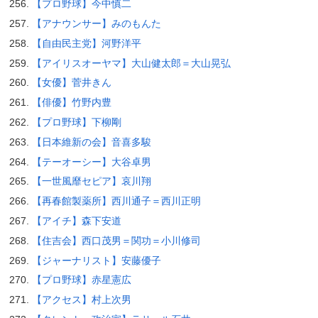
【プロ野球】今中慎二
【アナウンサー】みのもんた
【自由民主党】河野洋平
【アイリスオーヤマ】大山健太郎＝大山晃弘
【女優】菅井きん
【俳優】竹野内豊
【プロ野球】下柳剛
【日本維新の会】音喜多駿
【テーオーシー】大谷卓男
【一世風靡セピア】哀川翔
【再春館製薬所】西川通子＝西川正明
【アイチ】森下安道
【住吉会】西口茂男＝関功＝小川修司
【ジャーナリスト】安藤優子
【プロ野球】赤星憲広
【アクセス】村上次男