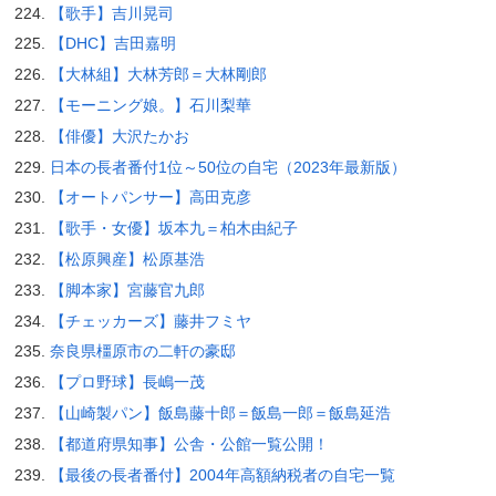
【歌手】吉川晃司
【DHC】吉田嘉明
【大林組】大林芳郎＝大林剛郎
【モーニング娘。】石川梨華
【俳優】大沢たかお
日本の長者番付1位～50位の自宅（2023年最新版）
【オートパンサー】高田克彦
【歌手・女優】坂本九＝柏木由紀子
【松原興産】松原基浩
【脚本家】宮藤官九郎
【チェッカーズ】藤井フミヤ
奈良県橿原市の二軒の豪邸
【プロ野球】長嶋一茂
【山崎製パン】飯島藤十郎＝飯島一郎＝飯島延浩
【都道府県知事】公舎・公館一覧公開！
【最後の長者番付】2004年高額納税者の自宅一覧