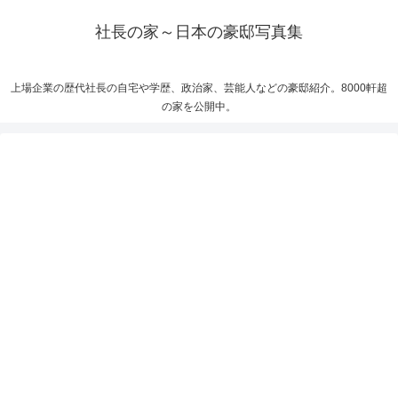
社長の家～日本の豪邸写真集
上場企業の歴代社長の自宅や学歴、政治家、芸能人などの豪邸紹介。8000軒超
の家を公開中。