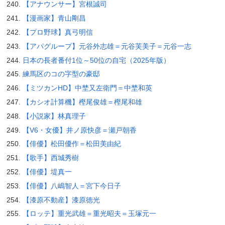
【アナウンサー】宮根誠司
【漫画家】青山剛昌
【プロ野球】真弓明信
【アパグループ】元谷外志雄＝元谷芙美子＝元谷一志
日本の長者番付1位～50位の自宅（2025年版）
練馬区のコの字型の豪邸
【ミツカンHD】中埜又左衛門＝中埜和英
【カシオ計算機】樫尾俊雄＝樫尾和雄
【小説家】林真理子
【V6・女優】井ノ原快彦＝瀬戸朝香
【俳優】松田優作＝松田美由紀
【歌手】西城秀樹
【俳優】堤真一
【俳優】八嶋智人＝宮下今日子
【漆原不動産】漆原徳光
【ロッテ】重光武雄＝重光昭夫＝玉塚元一