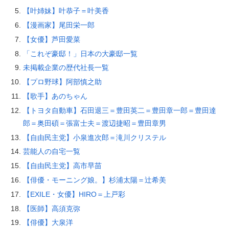
【叶姉妹】叶恭子＝叶美香
【漫画家】尾田栄一郎
【女優】芦田愛菜
「これぞ豪邸！」日本の大豪邸一覧
未掲載企業の歴代社長一覧
【プロ野球】阿部慎之助
【歌手】あのちゃん
【トヨタ自動車】石田退三＝豊田英二＝豊田章一郎＝豊田達
郎＝奥田碩＝張富士夫＝渡辺捷昭＝豊田章男
【自由民主党】小泉進次郎＝滝川クリステル
芸能人の自宅一覧
【自由民主党】高市早苗
【俳優・モーニング娘。】杉浦太陽＝辻希美
【EXILE・女優】HIRO＝上戸彩
【医師】高須克弥
【俳優】大泉洋