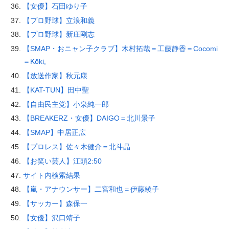
【女優】石田ゆり子
【プロ野球】立浪和義
【プロ野球】新庄剛志
【SMAP・おニャン子クラブ】木村拓哉＝工藤静香＝Cocomi
＝Kōki,
【放送作家】秋元康
【KAT-TUN】田中聖
【自由民主党】小泉純一郎
【BREAKERZ・女優】DAIGO＝北川景子
【SMAP】中居正広
【プロレス】佐々木健介＝北斗晶
【お笑い芸人】江頭2:50
サイト内検索結果
【嵐・アナウンサー】二宮和也＝伊藤綾子
【サッカー】森保一
【女優】沢口靖子