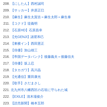
【にしたん】西村誠司
【サッカー】井原正巳
【麻生】麻生太賀吉＝麻生太郎＝麻生泰
【コクド】堤義明
【石原HD】石原昌幸
【光GENJI】諸星和己
【東横イン】西田憲正
【俳優】加山雄三
【帝国データバンク】後藤義夫＝後藤信夫
【俳優】坂上忍
【タカガワ】高川晶
【光通信】重田康光
【歌手】さだまさし
北九州市八幡西区の石垣に守られた城
【EXILE】清木場俊介
【読売新聞】橋本五郎