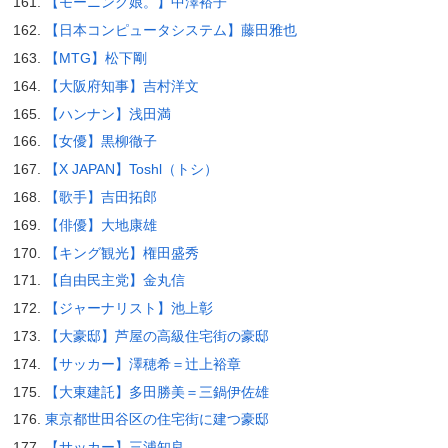
【モーニング娘。】中澤裕子
【日本コンピュータシステム】藤田雅也
【MTG】松下剛
【大阪府知事】吉村洋文
【ハンナン】浅田満
【女優】黒柳徹子
【X JAPAN】Toshl（トシ）
【歌手】吉田拓郎
【俳優】大地康雄
【キング観光】権田盛秀
【自由民主党】金丸信
【ジャーナリスト】池上彰
【大豪邸】芦屋の高級住宅街の豪邸
【サッカー】澤穂希＝辻上裕章
【大東建託】多田勝美＝三鍋伊佐雄
東京都世田谷区の住宅街に建つ豪邸
【サッカー】三浦知良