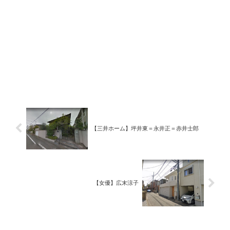
【三井ホーム】坪井東＝永井正＝赤井士郎
【女優】広末涼子