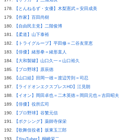
【とんねるず・女優】木梨憲武＝安田成美
【作家】百田尚樹
【自由民主党】二階俊博
【柔道】山下泰裕
【トライグループ】平田修＝二谷友里恵
【俳優】緒形拳＝緒形直人
【大和製罐】山口久一＝山口裕久
【プロ野球】原辰徳
【山口組】田岡一雄＝渡辺芳則＝司忍
【ライドオンエクスプレスHD】江見朗
【イオン】岡田卓也＝二木英徳＝岡田元也＝吉田昭夫
【俳優】役所広司
【プロ野球】谷繁元信
【ボクシング】薬師寺保栄
【歌舞伎役者】坂東玉三郎
【YouTuber】桐崎栄二