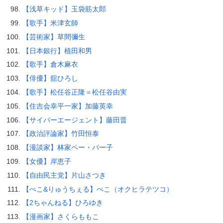
【浅草キッド】玉袋筋太郎
【歌手】米津玄師
【芸術家】草間彌生
【日本銀行】植田和男
【歌手】倉木麻衣
【俳優】舘ひろし
【歌手】松任谷正隆＝松任谷由実
【住吉会幸平一家】加藤英幸
【サイバーエージェント】藤田晋
【政治評論家】竹田恒泰
【漫談家】林家ペー・パー子
【女優】岸恵子
【自由民主党】片山さつき
【ぺこ&りゅうちぇる】ぺこ（オクヒラテツコ）
【2ちゃんねる】ひろゆき
【漫画家】さくらももこ