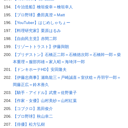
【今治造船】檜垣俊幸＝檜垣幸人
【プロ野球】桑田真澄＝Matt
【YouTuber】はじめしゃちょー
【料理研究家】栗原はるみ
【自由民主党】赤間二郎
【リゾートトラスト】伊藤與朗
【ブリヂストン】石橋正二郎＝石橋徳次郎＝石橋幹一郎＝柴
本重理＝服部邦雄＝家入昭＝海埼洋一郎
【ドンキホーテHD】安田隆夫
【伊藤忠商事】瀬島龍三＝戸崎誠喜＝室伏稔＝丹羽宇一郎＝
岡藤正広＝鈴木善久
【騎手・アイドル】武豊＝佐野量子
【作家・女優】山村美紗＝山村紅葉
【コブクロ】黒田俊介
【プロ野球】秋山幸二
【俳優】松方弘樹