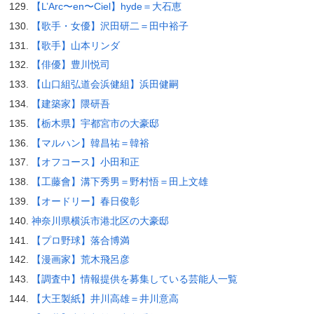
【L’Arc〜en〜Ciel】hyde＝大石恵
【歌手・女優】沢田研二＝田中裕子
【歌手】山本リンダ
【俳優】豊川悦司
【山口組弘道会浜健組】浜田健嗣
【建築家】隈研吾
【栃木県】宇都宮市の大豪邸
【マルハン】韓昌祐＝韓裕
【オフコース】小田和正
【工藤會】溝下秀男＝野村悟＝田上文雄
【オードリー】春日俊彰
神奈川県横浜市港北区の大豪邸
【プロ野球】落合博満
【漫画家】荒木飛呂彦
【調査中】情報提供を募集している芸能人一覧
【大王製紙】井川高雄＝井川意高