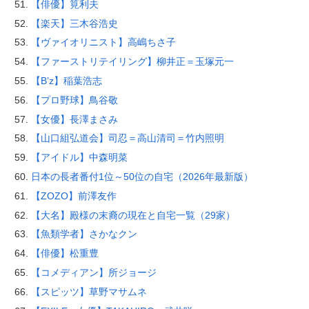
【俳優】筧利夫
【楽天】三木谷浩史
【ヴァイオリニスト】高嶋ちさ子
【ファーストリテイリング】柳井正＝玉塚元一
【B’z】稲葉浩志
【プロ野球】鳥谷敬
【女優】長澤まさみ
【山口組弘道会】司忍＝高山清司＝竹内照明
【アイドル】中森明菜
日本の長者番付1位～50位の自宅（2026年最新版）
【ZOZO】前澤友作
【大名】殿様の末裔の現在と自宅一覧（29家）
【魚類学者】さかなクン
【俳優】松重豊
【コメディアン】所ジョージ
【スピッツ】草野マサムネ