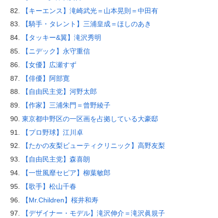
【キーエンス】滝崎武光＝山本晃則＝中田有
【騎手・タレント】三浦皇成＝ほしのあき
【タッキー&翼】滝沢秀明
【ニデック】永守重信
【女優】広瀬すず
【俳優】阿部寛
【自由民主党】河野太郎
【作家】三浦朱門＝曾野綾子
東京都中野区の一区画を占拠している大豪邸
【プロ野球】江川卓
【たかの友梨ビューティクリニック】高野友梨
【自由民主党】森喜朗
【一世風靡セピア】柳葉敏郎
【歌手】松山千春
【Mr.Children】桜井和寿
【デザイナー・モデル】滝沢伸介＝滝沢眞規子