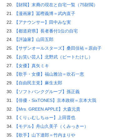
【財閥】末裔の現在と自宅一覧（75財閥）
【漫画家】冨樫義博＝武内直子
【アナウンサー】田中みな実
【都道府県】長者番付1位の自宅
【評論家】山田五郎
【サザンオールスターズ】桑田佳祐＝原由子
【お笑い芸人】北野武（ビートたけし）
【女優】真矢ミキ
【歌手・女優】福山雅治＝吹石一恵
【自由民主党】麻生太郎
【ソフトバンクグループ】孫正義
【俳優・SixTONES】京本政樹＝京本大我
【Mrs. GREEN APPLE】大森元貴
【くりぃむしちゅー】上田晋也
【モデル】舟山久美子（くみっきー）
【歌手】山下達郎＝竹内まりや