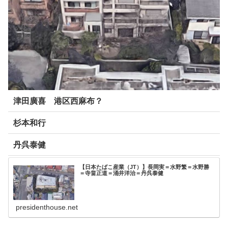
津田廣喜 港区西麻布？
杉本和行
丹呉泰健
【日本たばこ産業（JT）】長岡実＝水野繁＝水野勝
＝寺畠正道＝涌井洋治＝丹呉泰健
presidenthouse.net