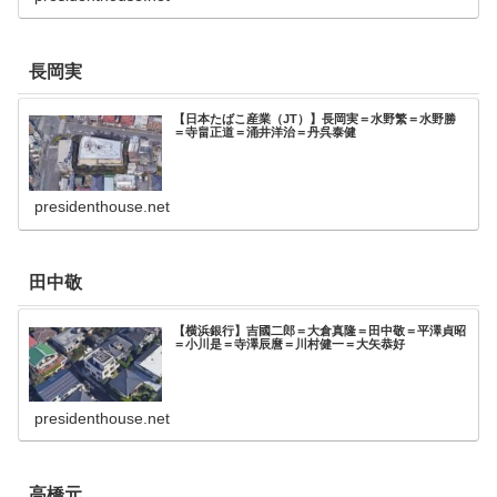
長岡実
【日本たばこ産業（JT）】長岡実＝水野繁＝水野勝
＝寺畠正道＝涌井洋治＝丹呉泰健
presidenthouse.net
田中敬
【横浜銀行】吉國二郎＝大倉真隆＝田中敬＝平澤貞昭
＝小川是＝寺澤辰麿＝川村健一＝大矢恭好
presidenthouse.net
高橋元