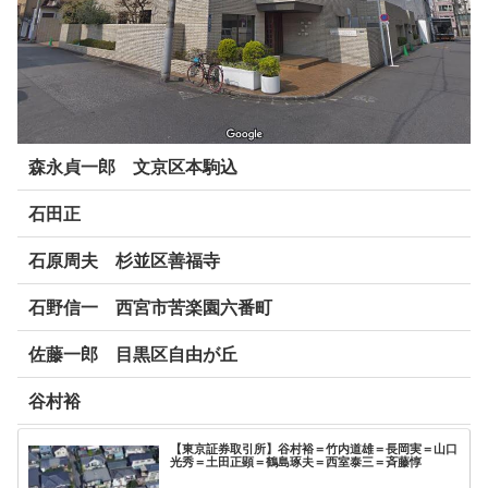
森永貞一郎 文京区本駒込
石田正
石原周夫 杉並区善福寺
石野信一 西宮市苦楽園六番町
佐藤一郎 目黒区自由が丘
谷村裕
【東京証券取引所】谷村裕＝竹内道雄＝長岡実＝山口
光秀＝土田正顕＝鶴島琢夫＝西室泰三＝斉藤惇