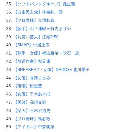
【ソフトバンクグループ】孫正義
【自由民主党】小泉純一郎
【プロ野球】立浪和義
【歌手】山下達郎＝竹内まりや
【お笑い芸人】江頭2:50
【SMAP】中居正広
【歌手・女優】福山雅治＝吹石一恵
【放送作家】秋元康
【BREAKERZ・女優】DAIGO＝北川景子
【女優】長澤まさみ
【俳優】松重豊
【女優】千堂あきほ
【医師】高須克弥
【楽天】三木谷浩史
【プロ野球】鳥谷敬
【アイドル】中森明菜