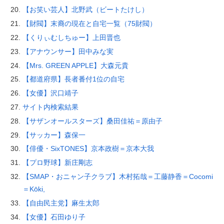
【お笑い芸人】北野武（ビートたけし）
【財閥】末裔の現在と自宅一覧（75財閥）
【くりぃむしちゅー】上田晋也
【アナウンサー】田中みな実
【Mrs. GREEN APPLE】大森元貴
【都道府県】長者番付1位の自宅
【女優】沢口靖子
サイト内検索結果
【サザンオールスターズ】桑田佳祐＝原由子
【サッカー】森保一
【俳優・SixTONES】京本政樹＝京本大我
【プロ野球】新庄剛志
【SMAP・おニャン子クラブ】木村拓哉＝工藤静香＝Cocomi
＝Kōki,
【自由民主党】麻生太郎
【女優】石田ゆり子