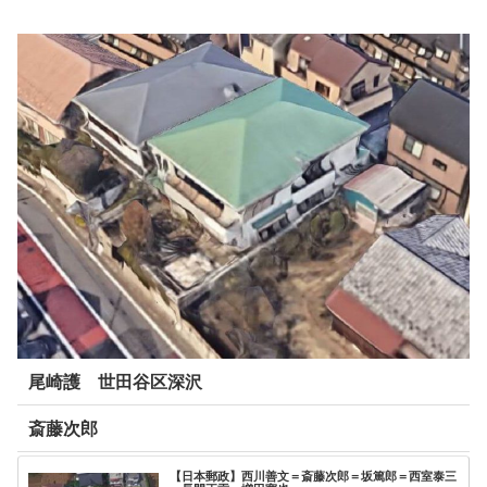
尾崎護 世田谷区深沢
斎藤次郎
【日本郵政】西川善文＝斎藤次郎＝坂篤郎＝西室泰三