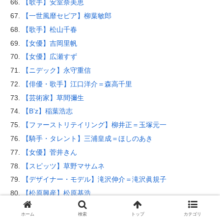
【歌手】安室奈美恵
【一世風靡セピア】柳葉敏郎
【歌手】松山千春
【女優】吉岡里帆
【女優】広瀬すず
【ニデック】永守重信
【俳優・歌手】江口洋介＝森高千里
【芸術家】草間彌生
【B’z】稲葉浩志
【ファーストリテイリング】柳井正＝玉塚元一
【騎手・タレント】三浦皇成＝ほしのあき
【女優】菅井きん
【スピッツ】草野マサムネ
【デザイナー・モデル】滝沢伸介＝滝沢眞規子
【松原興産】松原基浩
【俳優】舘ひろし
ホーム
検索
トップ
カテゴリ