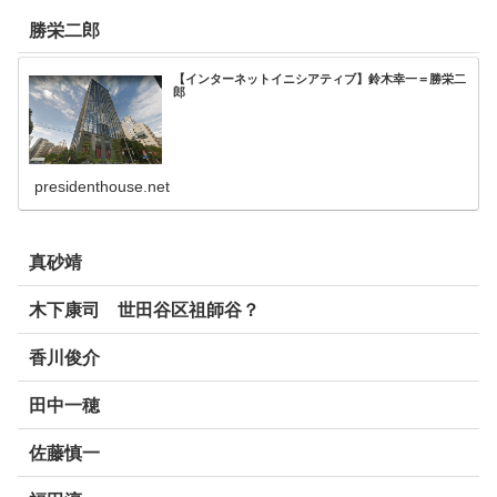
勝栄二郎
【インターネットイニシアティブ】鈴木幸一＝勝栄二
郎
presidenthouse.net
真砂靖
木下康司 世田谷区祖師谷？
香川俊介
田中一穂
佐藤慎一