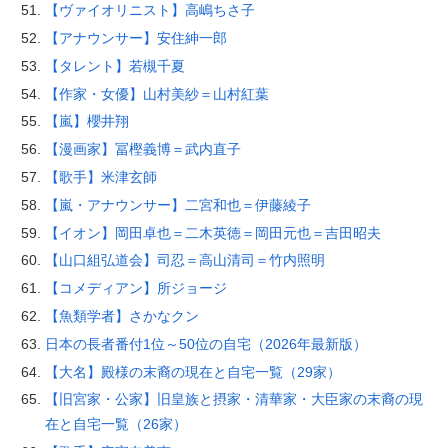
【ヴァイオリニスト】高嶋ちさ子
【アナウンサー】安住紳一郎
【タレント】若槻千夏
【作家・女優】山村美紗＝山村紅葉
【嵐】櫻井翔
【漫画家】冨樫義博＝武内直子
【歌手】米津玄師
【嵐・アナウンサー】二宮和也＝伊藤綾子
【イオン】岡田卓也＝二木英徳＝岡田元也＝吉田昭夫
【山口組弘道会】司忍＝高山清司＝竹内照明
【コメディアン】所ジョージ
【魚類学者】さかなクン
日本の長者番付1位～50位の自宅（2026年最新版）
【大名】殿様の末裔の現在と自宅一覧（29家）
【旧宮家・公家】旧皇族と摂家・清華家・大臣家の末裔の現
在と自宅一覧（26家）