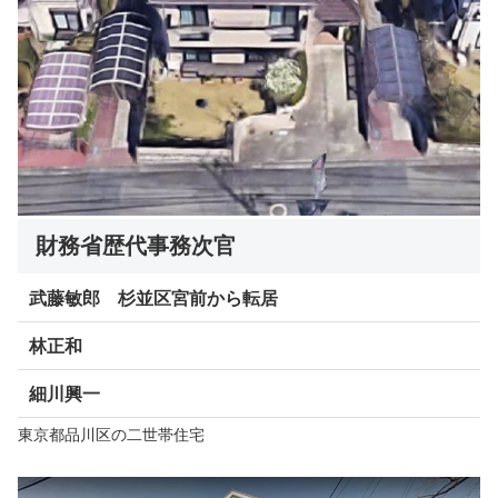
財務省歴代事務次官
武藤敏郎 杉並区宮前から転居
林正和
細川興一
東京都品川区の二世帯住宅