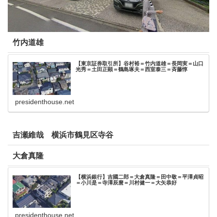
竹内道雄
【東京証券取引所】谷村裕＝竹内道雄＝長岡実＝山口
光秀＝土田正顕＝鶴島琢夫＝西室泰三＝斉藤惇
presidenthouse.net
吉瀬維哉 横浜市鶴見区寺谷
大倉真隆
【横浜銀行】吉國二郎＝大倉真隆＝田中敬＝平澤貞昭
＝小川是＝寺澤辰麿＝川村健一＝大矢恭好
presidenthouse.net