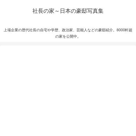
社長の家～日本の豪邸写真集
上場企業の歴代社長の自宅や学歴、政治家、芸能人などの豪邸紹介。8000軒超
の家を公開中。