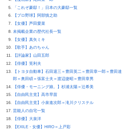
「これぞ豪邸！」日本の大豪邸一覧
【プロ野球】阿部慎之助
【女優】芦田愛菜
未掲載企業の歴代社長一覧
【女優】真矢ミキ
【歌手】あのちゃん
【評論家】山田五郎
【俳優】筧利夫
【トヨタ自動車】石田退三＝豊田英二＝豊田章一郎＝豊田達
郎＝奥田碩＝張富士夫＝渡辺捷昭＝豊田章男
【俳優・モーニング娘。】杉浦太陽＝辻希美
【自由民主党】高市早苗
【自由民主党】小泉進次郎＝滝川クリステル
芸能人の自宅一覧
【俳優】大泉洋
【EXILE・女優】HIRO＝上戸彩