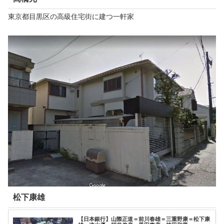
東京都目黒区の高級住宅街に建つ一軒家
松下康雄
【日本銀行】山際正道＝前川春雄＝三重野康＝松下康