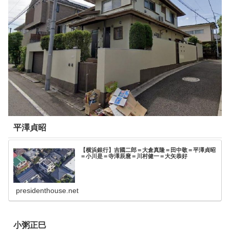
平澤貞昭
【横浜銀行】吉國二郎＝大倉真隆＝田中敬＝平澤貞昭
＝小川是＝寺澤辰麿＝川村健一＝大矢恭好
presidenthouse.net
小粥正巳