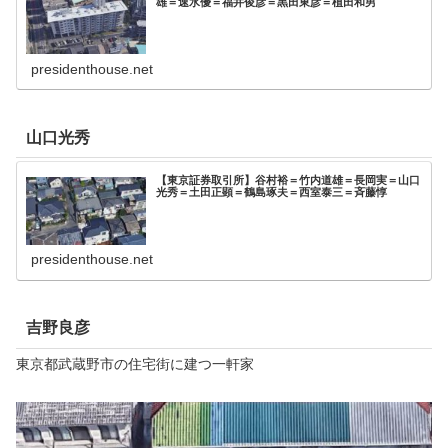
雄＝速水優＝福井俊彦＝黒田東彦＝植田和男
presidenthouse.net
山口光秀
【東京証券取引所】谷村裕＝竹内道雄＝長岡実＝山口
光秀＝土田正顕＝鶴島琢夫＝西室泰三＝斉藤惇
presidenthouse.net
吉野良彦
東京都武蔵野市の住宅街に建つ一軒家