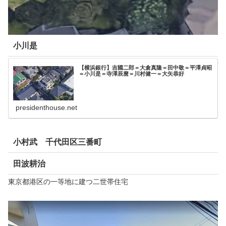
小川是
【横浜銀行】吉國二郎＝大倉真隆＝田中敬＝平澤貞昭
＝小川是＝寺澤辰麿＝川村健一＝大矢恭好
presidenthouse.net
小村武 千代田区三番町
田波耕治
東京都港区の一等地に建つ二世帯住宅