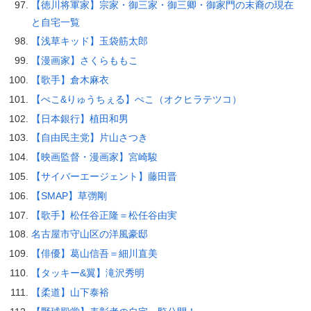
【徳川将軍家】宗家・御三家・御三卿・御家門の末裔の現在
と自宅一覧
【浅草キッド】玉袋筋太郎
【漫画家】さくらももこ
【歌手】倉木麻衣
【ぺこ&りゅうちぇる】ぺこ（オクヒラテツコ）
【日本銀行】植田和男
【自由民主党】片山さつき
【映画監督・漫画家】宮崎駿
【サイバーエージェント】藤田晋
【SMAP】草彅剛
【歌手】松任谷正隆＝松任谷由実
名古屋市守山区の洋風豪邸
【俳優】葛山信吾＝細川直美
【タッキー&翼】滝沢秀明
【柔道】山下泰裕