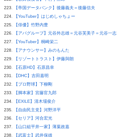
【帝国データバンク】後藤義夫＝後藤信夫
【YouTuber】はじめしゃちょー
【俳優】竹野内豊
【アパグループ】元谷外志雄＝元谷芙美子＝元谷一志
【YouTuber】桐崎栄二
【アナウンサー】みのもんた
【リゾートトラスト】伊藤與朗
【石原HD】石原昌幸
【DHC】吉田嘉明
【プロ野球】下柳剛
【脚本家】宮藤官九郎
【EXILE】清木場俊介
【自由民主党】河野洋平
【セリア】河合宏光
【山口組平井一家】薄葉政嘉
【武富士】武井保雄