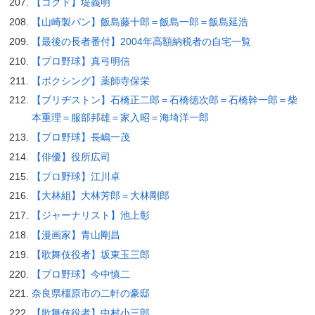
【コクド】堤義明
【山崎製パン】飯島藤十郎＝飯島一郎＝飯島延浩
【最後の長者番付】2004年高額納税者の自宅一覧
【プロ野球】真弓明信
【ボクシング】薬師寺保栄
【ブリヂストン】石橋正二郎＝石橋徳次郎＝石橋幹一郎＝柴
本重理＝服部邦雄＝家入昭＝海埼洋一郎
【プロ野球】長嶋一茂
【俳優】役所広司
【プロ野球】江川卓
【大林組】大林芳郎＝大林剛郎
【ジャーナリスト】池上彰
【漫画家】青山剛昌
【歌舞伎役者】坂東玉三郎
【プロ野球】今中慎二
奈良県橿原市の二軒の豪邸
【歌舞伎役者】中村小三郎