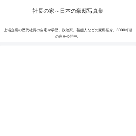
社長の家～日本の豪邸写真集
上場企業の歴代社長の自宅や学歴、政治家、芸能人などの豪邸紹介。8000軒超
の家を公開中。