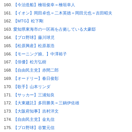
【今治造船】檜垣俊幸＝檜垣幸人
【イオン】岡田卓也＝二木英徳＝岡田元也＝吉田昭夫
【MTG】松下剛
愛知県東海市の一区画を占拠している大豪邸
【プロ野球】藤川球児
【松原興産】松原基浩
【モーニング娘。】中澤裕子
【俳優】松方弘樹
【自由民主党】赤間二郎
【オードリー】春日俊彰
【歌手】山本リンダ
【サッカー】三浦知良
【大東建託】多田勝美＝三鍋伊佐雄
【大阪府知事】吉村洋文
【自由民主党】金丸信
【プロ野球】谷繁元信