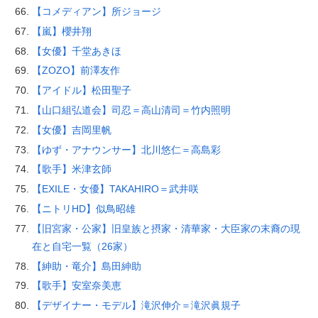
【コメディアン】所ジョージ
【嵐】櫻井翔
【女優】千堂あきほ
【ZOZO】前澤友作
【アイドル】松田聖子
【山口組弘道会】司忍＝高山清司＝竹内照明
【女優】吉岡里帆
【ゆず・アナウンサー】北川悠仁＝高島彩
【歌手】米津玄師
【EXILE・女優】TAKAHIRO＝武井咲
【ニトリHD】似鳥昭雄
【旧宮家・公家】旧皇族と摂家・清華家・大臣家の末裔の現
在と自宅一覧（26家）
【紳助・竜介】島田紳助
【歌手】安室奈美恵
【デザイナー・モデル】滝沢伸介＝滝沢眞規子