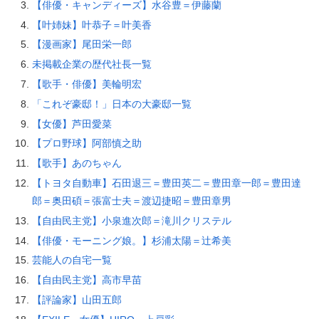
【俳優・キャンディーズ】水谷豊＝伊藤蘭
【叶姉妹】叶恭子＝叶美香
【漫画家】尾田栄一郎
未掲載企業の歴代社長一覧
【歌手・俳優】美輪明宏
「これぞ豪邸！」日本の大豪邸一覧
【女優】芦田愛菜
【プロ野球】阿部慎之助
【歌手】あのちゃん
【トヨタ自動車】石田退三＝豊田英二＝豊田章一郎＝豊田達
郎＝奥田碩＝張富士夫＝渡辺捷昭＝豊田章男
【自由民主党】小泉進次郎＝滝川クリステル
【俳優・モーニング娘。】杉浦太陽＝辻希美
芸能人の自宅一覧
【自由民主党】高市早苗
【評論家】山田五郎