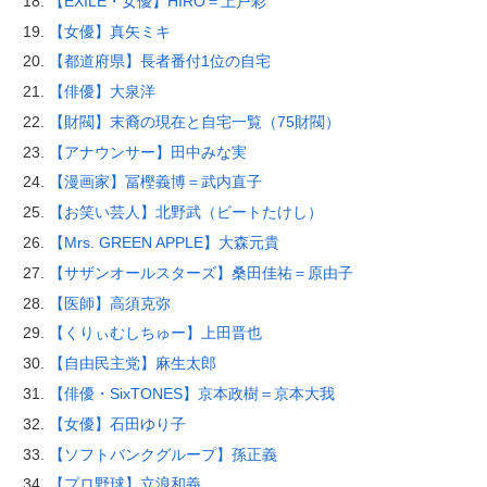
【EXILE・女優】HIRO＝上戸彩
【女優】真矢ミキ
【都道府県】長者番付1位の自宅
【俳優】大泉洋
【財閥】末裔の現在と自宅一覧（75財閥）
【アナウンサー】田中みな実
【漫画家】冨樫義博＝武内直子
【お笑い芸人】北野武（ビートたけし）
【Mrs. GREEN APPLE】大森元貴
【サザンオールスターズ】桑田佳祐＝原由子
【医師】高須克弥
【くりぃむしちゅー】上田晋也
【自由民主党】麻生太郎
【俳優・SixTONES】京本政樹＝京本大我
【女優】石田ゆり子
【ソフトバンクグループ】孫正義
【プロ野球】立浪和義