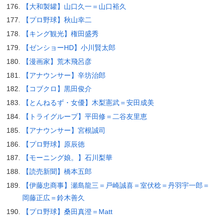
【大和製罐】山口久一＝山口裕久
【プロ野球】秋山幸二
【キング観光】権田盛秀
【ゼンショーHD】小川賢太郎
【漫画家】荒木飛呂彦
【アナウンサー】辛坊治郎
【コブクロ】黒田俊介
【とんねるず・女優】木梨憲武＝安田成美
【トライグループ】平田修＝二谷友里恵
【アナウンサー】宮根誠司
【プロ野球】原辰徳
【モーニング娘。】石川梨華
【読売新聞】橋本五郎
【伊藤忠商事】瀬島龍三＝戸崎誠喜＝室伏稔＝丹羽宇一郎＝
岡藤正広＝鈴木善久
【プロ野球】桑田真澄＝Matt