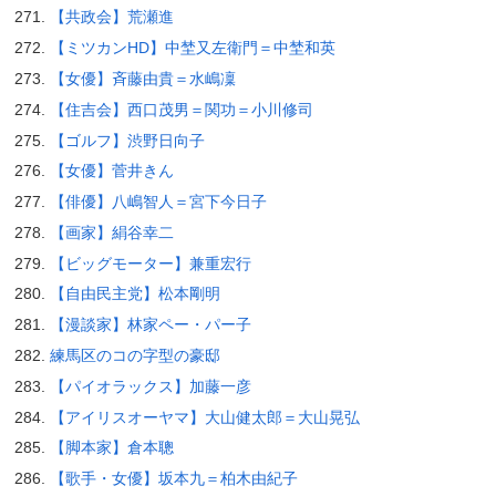
【共政会】荒瀬進
【ミツカンHD】中埜又左衛門＝中埜和英
【女優】斉藤由貴＝水嶋凜
【住吉会】西口茂男＝関功＝小川修司
【ゴルフ】渋野日向子
【女優】菅井きん
【俳優】八嶋智人＝宮下今日子
【画家】絹谷幸二
【ビッグモーター】兼重宏行
【自由民主党】松本剛明
【漫談家】林家ペー・パー子
練馬区のコの字型の豪邸
【パイオラックス】加藤一彦
【アイリスオーヤマ】大山健太郎＝大山晃弘
【脚本家】倉本聰
【歌手・女優】坂本九＝柏木由紀子