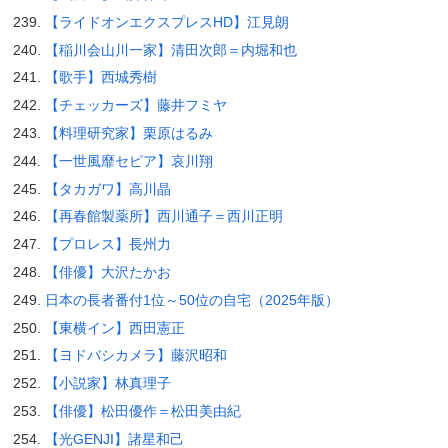
【ライドオンエクスプレスHD】江見朗
【稲川会山川一家】清田次郎＝内堀和也
【歌手】西城秀樹
【チェッカーズ】藤井フミヤ
【料理研究家】栗原はるみ
【一世風靡セピア】哀川翔
【タカガワ】高川晶
【再春館製薬所】西川通子＝西川正明
【プロレス】長州力
【俳優】大沢たかお
日本の長者番付1位～50位の自宅（2025年版）
【東横イン】西田憲正
【ヨドバシカメラ】藤沢昭和
【小説家】林真理子
【俳優】松田優作＝松田美由紀
【光GENJI】諸星和己