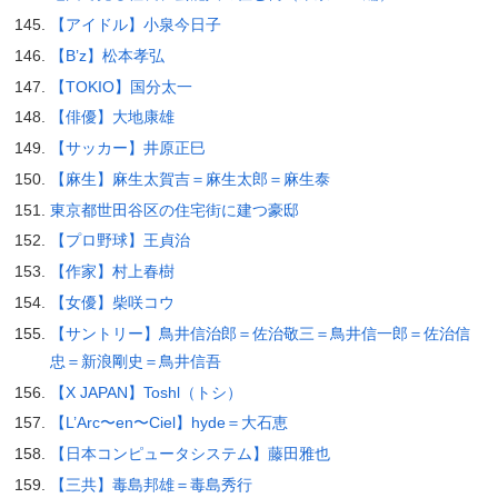
【アイドル】小泉今日子
【B’z】松本孝弘
【TOKIO】国分太一
【俳優】大地康雄
【サッカー】井原正巳
【麻生】麻生太賀吉＝麻生太郎＝麻生泰
東京都世田谷区の住宅街に建つ豪邸
【プロ野球】王貞治
【作家】村上春樹
【女優】柴咲コウ
【サントリー】鳥井信治郎＝佐治敬三＝鳥井信一郎＝佐治信
忠＝新浪剛史＝鳥井信吾
【X JAPAN】Toshl（トシ）
【L’Arc〜en〜Ciel】hyde＝大石恵
【日本コンピュータシステム】藤田雅也
【三共】毒島邦雄＝毒島秀行