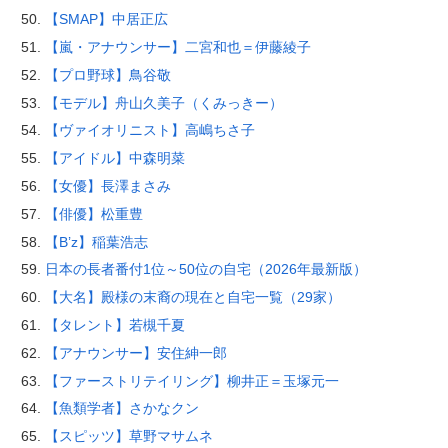
【SMAP】中居正広
【嵐・アナウンサー】二宮和也＝伊藤綾子
【プロ野球】鳥谷敬
【モデル】舟山久美子（くみっきー）
【ヴァイオリニスト】高嶋ちさ子
【アイドル】中森明菜
【女優】長澤まさみ
【俳優】松重豊
【B’z】稲葉浩志
日本の長者番付1位～50位の自宅（2026年最新版）
【大名】殿様の末裔の現在と自宅一覧（29家）
【タレント】若槻千夏
【アナウンサー】安住紳一郎
【ファーストリテイリング】柳井正＝玉塚元一
【魚類学者】さかなクン
【スピッツ】草野マサムネ