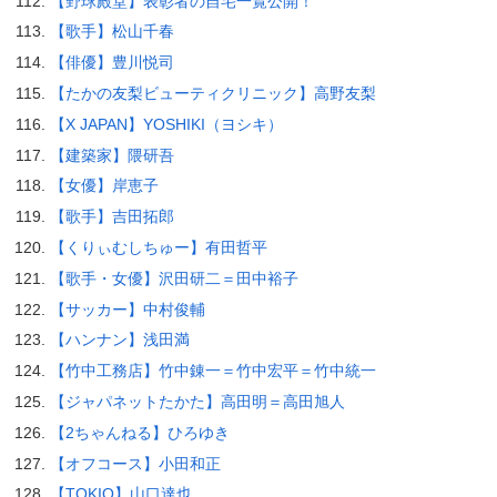
【野球殿堂】表彰者の自宅一覧公開！
【歌手】松山千春
【俳優】豊川悦司
【たかの友梨ビューティクリニック】高野友梨
【X JAPAN】YOSHIKI（ヨシキ）
【建築家】隈研吾
【女優】岸恵子
【歌手】吉田拓郎
【くりぃむしちゅー】有田哲平
【歌手・女優】沢田研二＝田中裕子
【サッカー】中村俊輔
【ハンナン】浅田満
【竹中工務店】竹中錬一＝竹中宏平＝竹中統一
【ジャパネットたかた】高田明＝高田旭人
【2ちゃんねる】ひろゆき
【オフコース】小田和正
【TOKIO】山口達也