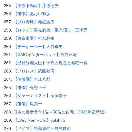
【漆原不動産】漆原徳光
【俳優】あおい輝彦
【プロ野球】赤星憲広
【ロッテ】重光武雄＝重光昭夫＝玉塚元一
【東京事変】椎名林檎
【テーオーシー】大谷卓男
【GMOインターネット】熊谷正寿
【歴代総理大臣】子孫の現在と自宅一覧
【プロレス】武藤敬司
【伊藤園】本庄八郎
【俳優】火野正平
【ジャーナリスト】安藤優子
【俳優】堤真一
日本の長者番付1位～50位の自宅（2023年最新版）
【L’Arc〜en〜Ciel】yukihiro
【ノジマ】野島絹代＝野島廣司