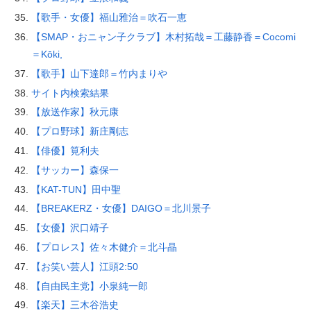
【歌手・女優】福山雅治＝吹石一恵
【SMAP・おニャン子クラブ】木村拓哉＝工藤静香＝Cocomi
＝Kōki,
【歌手】山下達郎＝竹内まりや
サイト内検索結果
【放送作家】秋元康
【プロ野球】新庄剛志
【俳優】筧利夫
【サッカー】森保一
【KAT-TUN】田中聖
【BREAKERZ・女優】DAIGO＝北川景子
【女優】沢口靖子
【プロレス】佐々木健介＝北斗晶
【お笑い芸人】江頭2:50
【自由民主党】小泉純一郎
【楽天】三木谷浩史