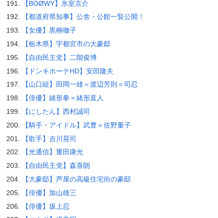
【BOØWY】氷室京介
【都道府県知事】公舎・公館一覧公開！
【女優】黒柳徹子
【栃木県】宇都宮市の大豪邸
【自由民主党】二階俊博
【ドンキホーテHD】安田隆夫
【山口組】田岡一雄＝渡辺芳則＝司忍
【俳優】緒形拳＝緒形直人
【にしたん】西村誠司
【騎手・アイドル】武豊＝佐野量子
【歌手】吉川晃司
【光通信】重田康光
【自由民主党】森喜朗
【大豪邸】芦屋の高級住宅街の豪邸
【俳優】加山雄三
【俳優】坂上忍