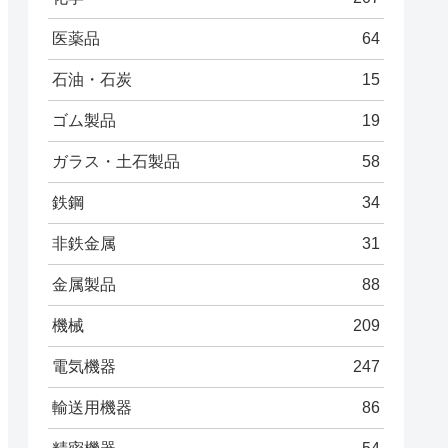
医薬品
64
石油・石炭
15
ゴム製品
19
ガラス・土石製品
58
鉄鋼
34
非鉄金属
31
金属製品
88
機械
209
電気機器
247
輸送用機器
86