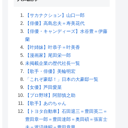
【サカナクション】山口一郎
【俳優】高島忠夫＝寿美花代
【俳優・キャンディーズ】水谷豊＝伊藤
蘭
【叶姉妹】叶恭子＝叶美香
【漫画家】尾田栄一郎
未掲載企業の歴代社長一覧
【歌手・俳優】美輪明宏
「これぞ豪邸！」日本の大豪邸一覧
【女優】芦田愛菜
【プロ野球】阿部慎之助
【歌手】あのちゃん
【トヨタ自動車】石田退三＝豊田英二＝
豊田章一郎＝豊田達郎＝奥田碩＝張富士
夫＝渡辺捷昭＝豊田章男