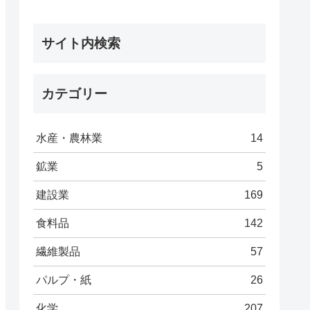
サイト内検索
カテゴリー
水産・農林業
14
鉱業
5
建設業
169
食料品
142
繊維製品
57
パルプ・紙
26
化学
207