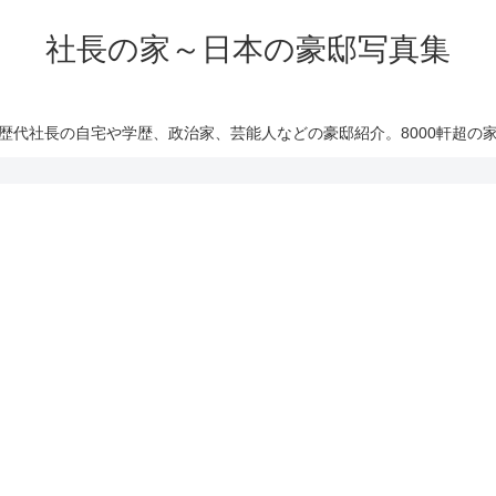
社長の家～日本の豪邸写真集
歴代社長の自宅や学歴、政治家、芸能人などの豪邸紹介。8000軒超の