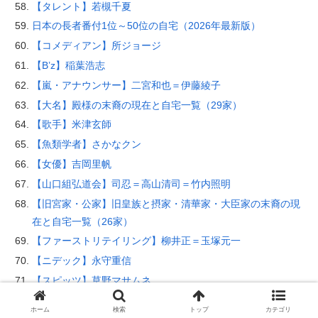
【タレント】若槻千夏
日本の長者番付1位～50位の自宅（2026年最新版）
【コメディアン】所ジョージ
【B’z】稲葉浩志
【嵐・アナウンサー】二宮和也＝伊藤綾子
【大名】殿様の末裔の現在と自宅一覧（29家）
【歌手】米津玄師
【魚類学者】さかなクン
【女優】吉岡里帆
【山口組弘道会】司忍＝高山清司＝竹内照明
【旧宮家・公家】旧皇族と摂家・清華家・大臣家の末裔の現
在と自宅一覧（26家）
【ファーストリテイリング】柳井正＝玉塚元一
【ニデック】永守重信
【スピッツ】草野マサムネ
【デザイナー・モデル】滝沢伸介＝滝沢眞規子
ホーム
検索
トップ
カテゴリ