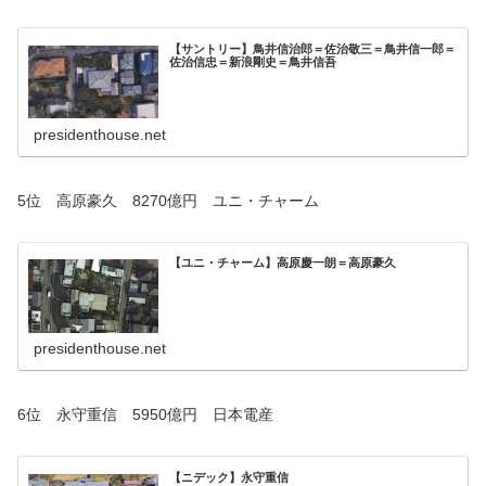
【サントリー】鳥井信治郎＝佐治敬三＝鳥井信一郎＝
佐治信忠＝新浪剛史＝鳥井信吾
presidenthouse.net
5位 高原豪久 8270億円 ユニ・チャーム
【ユニ・チャーム】高原慶一朗＝高原豪久
presidenthouse.net
6位 永守重信 5950億円 日本電産
【ニデック】永守重信