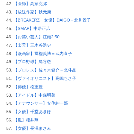
【医師】高須克弥
【放送作家】秋元康
【BREAKERZ・女優】DAIGO＝北川景子
【SMAP】中居正広
【お笑い芸人】江頭2:50
【楽天】三木谷浩史
【漫画家】冨樫義博＝武内直子
【プロ野球】鳥谷敬
【プロレス】佐々木健介＝北斗晶
【ヴァイオリニスト】高嶋ちさ子
【俳優】松重豊
【アイドル】中森明菜
【アナウンサー】安住紳一郎
【女優】千堂あきほ
【嵐】櫻井翔
【女優】長澤まさみ