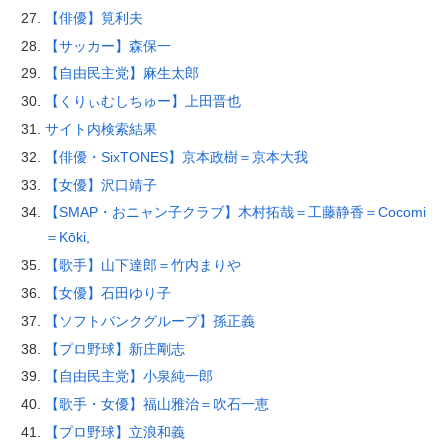
【俳優】筧利夫
【サッカー】森保一
【自由民主党】麻生太郎
【くりぃむしちゅー】上田晋也
サイト内検索結果
【俳優・SixTONES】京本政樹＝京本大我
【女優】沢口靖子
【SMAP・おニャン子クラブ】木村拓哉＝工藤静香＝Cocomi
＝Kōki,
【歌手】山下達郎＝竹内まりや
【女優】石田ゆり子
【ソフトバンクグループ】孫正義
【プロ野球】新庄剛志
【自由民主党】小泉純一郎
【歌手・女優】福山雅治＝吹石一恵
【プロ野球】立浪和義