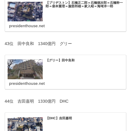
【ブリヂストン】石橋正二郎＝石橋徳次郎＝石橋幹一
郎＝柴本重理＝服部邦雄＝家入昭＝海埼洋一郎
presidenthouse.net
43位 田中良和 1340億円 グリー
【グリー】田中良和
presidenthouse.net
44位 吉田嘉明 1330億円 DHC
【DHC】吉田嘉明