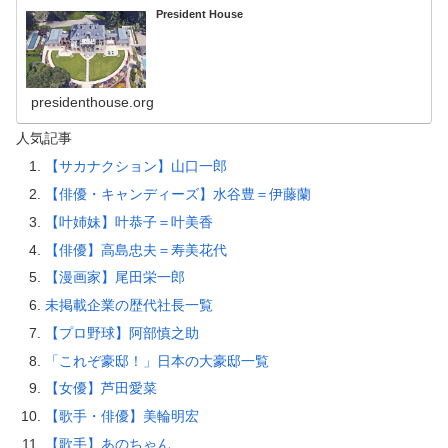
President House
presidenthouse.org
人気記事
【サカナクション】山口一郎
【俳優・キャンディーズ】水谷豊＝伊藤蘭
【叶姉妹】叶恭子＝叶美香
【俳優】高島忠夫＝寿美花代
【漫画家】尾田栄一郎
未掲載企業の歴代社長一覧
【プロ野球】阿部慎之助
「これぞ豪邸！」日本の大豪邸一覧
【女優】芦田愛菜
【歌手・俳優】美輪明宏
【歌手】あのちゃん