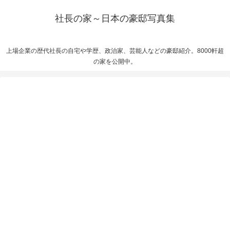
社長の家～日本の豪邸写真集
上場企業の歴代社長の自宅や学歴、政治家、芸能人などの豪邸紹介。8000軒超
の家を公開中。