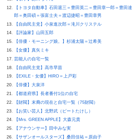
【トヨタ自動車】石田退三＝豊田英二＝豊田章一郎＝豊田達
郎＝奥田碩＝張富士夫＝渡辺捷昭＝豊田章男
【自由民主党】小泉進次郎＝滝川クリステル
【評論家】山田五郎
【俳優・モーニング娘。】杉浦太陽＝辻希美
【女優】真矢ミキ
芸能人の自宅一覧
【自由民主党】高市早苗
【EXILE・女優】HIRO＝上戸彩
【俳優】大泉洋
【都道府県】長者番付1位の自宅
【財閥】末裔の現在と自宅一覧（75財閥）
【お笑い芸人】北野武（ビートたけし）
【Mrs. GREEN APPLE】大森元貴
【アナウンサー】田中みな実
【サザンオールスターズ】桑田佳祐＝原由子