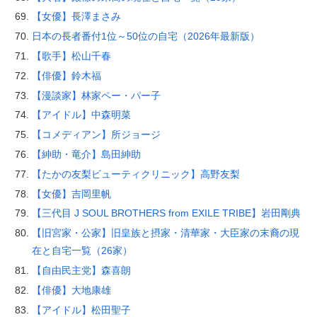
【女優】長澤まさみ
日本の長者番付1位～50位の自宅（2026年最新版）
【歌手】松山千春
【俳優】鈴木福
【漫談家】林家ペー・パー子
【アイドル】中森明菜
【コメディアン】所ジョージ
【紳助・竜介】島田紳助
【たかの友梨ビューティクリニック】高野友梨
【女優】吉岡里帆
【三代目 J SOUL BROTHERS from EXILE TRIBE】岩田剛典
【旧宮家・公家】旧皇族と摂家・清華家・大臣家の末裔の現
在と自宅一覧（26家）
【自由民主党】森喜朗
【俳優】大地康雄
【アイドル】松田聖子