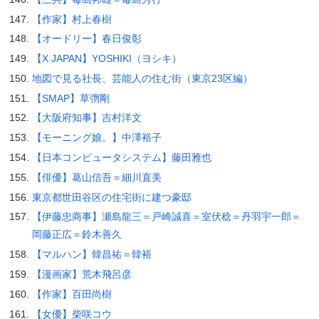
【作家】村上春樹
【オードリー】春日俊彰
【X JAPAN】YOSHIKI（ヨシキ）
地図で見る社長、芸能人の住む街（東京23区編）
【SMAP】草彅剛
【大阪府知事】吉村洋文
【モーニング娘。】中澤裕子
【日本コンピュータシステム】藤田雅也
【俳優】葛山信吾＝細川直美
東京都世田谷区の住宅街に建つ豪邸
【伊藤忠商事】瀬島龍三＝戸崎誠喜＝室伏稔＝丹羽宇一郎＝
岡藤正広＝鈴木善久
【マルハン】韓昌祐＝韓裕
【漫画家】荒木飛呂彦
【作家】百田尚樹
【女優】柴咲コウ