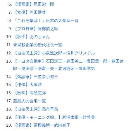
【漫画家】尾田栄一郎
【女優】芦田愛菜
「これぞ豪邸！」日本の大豪邸一覧
【プロ野球】阿部慎之助
【歌手】あのちゃん
未掲載企業の歴代社長一覧
【自由民主党】小泉進次郎＝滝川クリステル
【トヨタ自動車】石田退三＝豊田英二＝豊田章一郎＝豊田達
郎＝奥田碩＝張富士夫＝渡辺捷昭＝豊田章男
【落語家】三遊亭小遊三
【俳優】大泉洋
【医師】高須克弥
芸能人の自宅一覧
【自由民主党】高市早苗
【俳優・モーニング娘。】杉浦太陽＝辻希美
【漫画家】冨樫義博＝武内直子