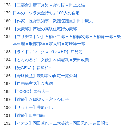
【工藤會】溝下秀男＝野村悟＝田上文雄
日本の「ウラ大金持ち」100人の自宅
【作家・長野県知事・衆議院議員】田中康夫
【大豪邸】芦屋の高級住宅街の豪邸
【ブリヂストン】石橋正二郎＝石橋徳次郎＝石橋幹一郎＝柴
本重理＝服部邦雄＝家入昭＝海埼洋一郎
【ライドオンエクスプレスHD】江見朗
【とんねるず・女優】木梨憲武＝安田成美
【光GENJI】諸星和己
【野球殿堂】表彰者の自宅一覧公開！
【自由民主党】金丸信
【TOKIO】国分太一
【俳優】八嶋智人＝宮下今日子
【サッカー】井原正巳
【俳優】田中邦衛
【イオン】岡田卓也＝二木英徳＝岡田元也＝吉田昭夫