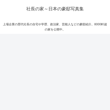
社長の家～日本の豪邸写真集
上場企業の歴代社長の自宅や学歴、政治家、芸能人などの豪邸紹介。8000軒超
の家を公開中。