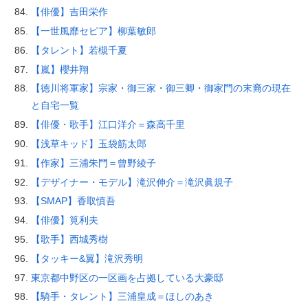
【俳優】吉田栄作
【一世風靡セピア】柳葉敏郎
【タレント】若槻千夏
【嵐】櫻井翔
【徳川将軍家】宗家・御三家・御三卿・御家門の末裔の現在
と自宅一覧
【俳優・歌手】江口洋介＝森高千里
【浅草キッド】玉袋筋太郎
【作家】三浦朱門＝曾野綾子
【デザイナー・モデル】滝沢伸介＝滝沢眞規子
【SMAP】香取慎吾
【俳優】筧利夫
【歌手】西城秀樹
【タッキー&翼】滝沢秀明
東京都中野区の一区画を占拠している大豪邸
【騎手・タレント】三浦皇成＝ほしのあき