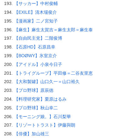
【サッカー】中村俊輔
【EXILE】清木場俊介
【漫画家】二ノ宮知子
【麻生】麻生太賀吉＝麻生太郎＝麻生泰
【自由民主党】二階俊博
【石原HD】石原昌幸
【BOØWY】氷室京介
【アイドル】小泉今日子
【トライグループ】平田修＝二谷友里恵
【大和製罐】山口久一＝山口裕久
【プロ野球】原辰徳
【料理研究家】栗原はるみ
【プロ野球】秋山幸二
【モーニング娘。】石川梨華
【リゾートトラスト】伊藤與朗
【俳優】加山雄三