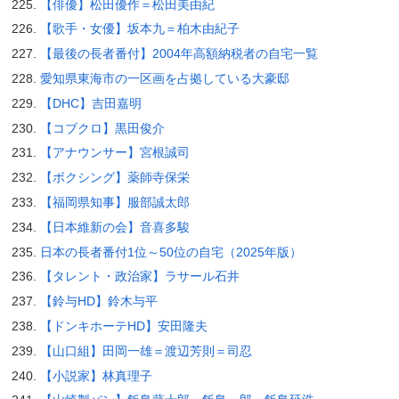
【俳優】松田優作＝松田美由紀
【歌手・女優】坂本九＝柏木由紀子
【最後の長者番付】2004年高額納税者の自宅一覧
愛知県東海市の一区画を占拠している大豪邸
【DHC】吉田嘉明
【コブクロ】黒田俊介
【アナウンサー】宮根誠司
【ボクシング】薬師寺保栄
【福岡県知事】服部誠太郎
【日本維新の会】音喜多駿
日本の長者番付1位～50位の自宅（2025年版）
【タレント・政治家】ラサール石井
【鈴与HD】鈴木与平
【ドンキホーテHD】安田隆夫
【山口組】田岡一雄＝渡辺芳則＝司忍
【小説家】林真理子