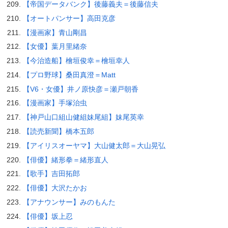
【帝国データバンク】後藤義夫＝後藤信夫
【オートパンサー】高田克彦
【漫画家】青山剛昌
【女優】葉月里緒奈
【今治造船】檜垣俊幸＝檜垣幸人
【プロ野球】桑田真澄＝Matt
【V6・女優】井ノ原快彦＝瀬戸朝香
【漫画家】手塚治虫
【神戸山口組山健組妹尾組】妹尾英幸
【読売新聞】橋本五郎
【アイリスオーヤマ】大山健太郎＝大山晃弘
【俳優】緒形拳＝緒形直人
【歌手】吉田拓郎
【俳優】大沢たかお
【アナウンサー】みのもんた
【俳優】坂上忍