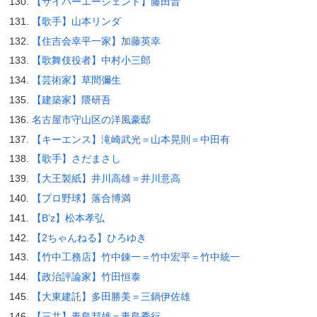
【サイバーエージェント】藤田晋
【歌手】山本リンダ
【住吉会幸平一家】加藤英幸
【歌舞伎役者】中村小三郎
【芸術家】草間彌生
【建築家】隈研吾
名古屋市守山区の洋風豪邸
【キーエンス】滝崎武光＝山本晃則＝中田有
【歌手】さだまさし
【大王製紙】井川高雄＝井川意高
【プロ野球】落合博満
【B’z】松本孝弘
【2ちゃんねる】ひろゆき
【竹中工務店】竹中錬一＝竹中宏平＝竹中統一
【政治評論家】竹田恒泰
【大東建託】多田勝美＝三鍋伊佐雄
【三共】毒島邦雄＝毒島秀行