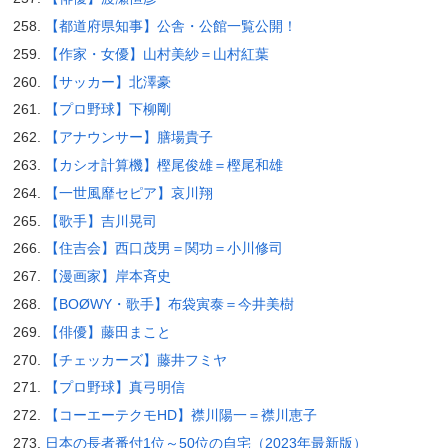
【都道府県知事】公舎・公館一覧公開！
【作家・女優】山村美紗＝山村紅葉
【サッカー】北澤豪
【プロ野球】下柳剛
【アナウンサー】膳場貴子
【カシオ計算機】樫尾俊雄＝樫尾和雄
【一世風靡セピア】哀川翔
【歌手】吉川晃司
【住吉会】西口茂男＝関功＝小川修司
【漫画家】岸本斉史
【BOØWY・歌手】布袋寅泰＝今井美樹
【俳優】藤田まこと
【チェッカーズ】藤井フミヤ
【プロ野球】真弓明信
【コーエーテクモHD】襟川陽一＝襟川恵子
日本の長者番付1位～50位の自宅（2023年最新版）