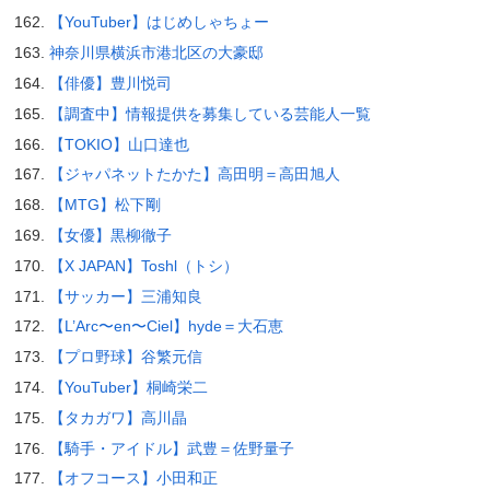
【YouTuber】はじめしゃちょー
神奈川県横浜市港北区の大豪邸
【俳優】豊川悦司
【調査中】情報提供を募集している芸能人一覧
【TOKIO】山口達也
【ジャパネットたかた】高田明＝高田旭人
【MTG】松下剛
【女優】黒柳徹子
【X JAPAN】Toshl（トシ）
【サッカー】三浦知良
【L’Arc〜en〜Ciel】hyde＝大石恵
【プロ野球】谷繁元信
【YouTuber】桐崎栄二
【タカガワ】高川晶
【騎手・アイドル】武豊＝佐野量子
【オフコース】小田和正