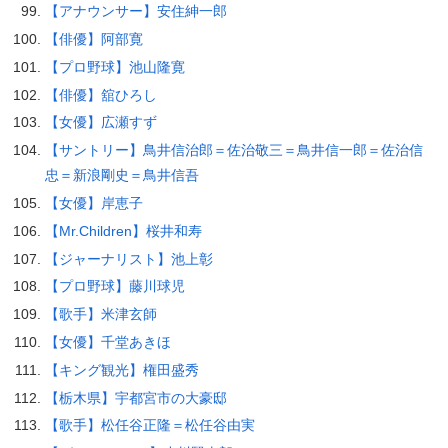
【アナウンサー】安住紳一郎
【俳優】阿部寛
【プロ野球】池山隆寛
【俳優】舘ひろし
【女優】広瀬すず
【サントリー】鳥井信治郎＝佐治敬三＝鳥井信一郎＝佐治信
忠＝新浪剛史＝鳥井信吾
【女優】岸恵子
【Mr.Children】桜井和寿
【ジャーナリスト】池上彰
【プロ野球】藤川球児
【歌手】米津玄師
【女優】千堂あきほ
【キング観光】権田盛秀
【栃木県】宇都宮市の大豪邸
【歌手】松任谷正隆＝松任谷由実