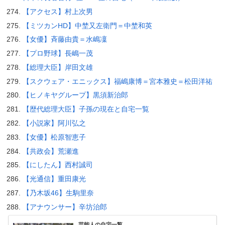
【アクセス】村上次男
【ミツカンHD】中埜又左衛門＝中埜和英
【女優】斉藤由貴＝水嶋凜
【プロ野球】長嶋一茂
【総理大臣】岸田文雄
【スクウェア・エニックス】福嶋康博＝宮本雅史＝松田洋祐
【ヒノキヤグループ】黒須新治郎
【歴代総理大臣】子孫の現在と自宅一覧
【小説家】阿川弘之
【女優】松原智恵子
【共政会】荒瀬進
【にしたん】西村誠司
【光通信】重田康光
【乃木坂46】生駒里奈
【アナウンサー】辛坊治郎
芸能人の自宅一覧