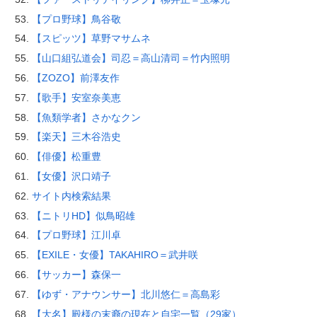
【プロ野球】鳥谷敬
【スピッツ】草野マサムネ
【山口組弘道会】司忍＝高山清司＝竹内照明
【ZOZO】前澤友作
【歌手】安室奈美恵
【魚類学者】さかなクン
【楽天】三木谷浩史
【俳優】松重豊
【女優】沢口靖子
サイト内検索結果
【ニトリHD】似鳥昭雄
【プロ野球】江川卓
【EXILE・女優】TAKAHIRO＝武井咲
【サッカー】森保一
【ゆず・アナウンサー】北川悠仁＝高島彩
【大名】殿様の末裔の現在と自宅一覧（29家）