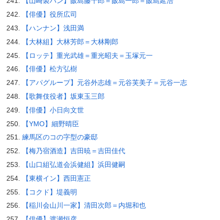
【山崎製パン】飯島藤十郎＝飯島一郎＝飯島延浩
【俳優】役所広司
【ハンナン】浅田満
【大林組】大林芳郎＝大林剛郎
【ロッテ】重光武雄＝重光昭夫＝玉塚元一
【俳優】松方弘樹
【アパグループ】元谷外志雄＝元谷芙美子＝元谷一志
【歌舞伎役者】坂東玉三郎
【俳優】小日向文世
【YMO】細野晴臣
練馬区のコの字型の豪邸
【梅乃宿酒造】吉田暁＝吉田佳代
【山口組弘道会浜健組】浜田健嗣
【東横イン】西田憲正
【コクド】堤義明
【稲川会山川一家】清田次郎＝内堀和也
【俳優】渡瀬恒彦