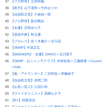
【プロ野球】立浪和義
【歌手】山下達郎＝竹内まりや
【自由民主党】小泉純一郎
【プロ野球】新庄剛志
【女優】石田ゆり子
【放送作家】秋元康
【プロレス】佐々木健介＝北斗晶
【SMAP】中居正広
【BREAKERZ・女優】DAIGO＝北川景子
【SMAP・おニャン子クラブ】木村拓哉＝工藤静香＝Cocomi
＝Kōki,
【嵐・アナウンサー】二宮和也＝伊藤綾子
【自由民主党】赤間二郎
【お笑い芸人】江頭2:50
【ヴァイオリニスト】高嶋ちさ子
【B’z】稲葉浩志
【ファーストリテイリング】柳井正＝玉塚元一