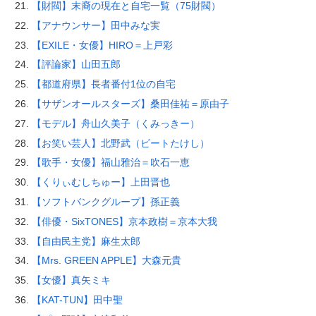
【財閥】末裔の現在と自宅一覧（75財閥）
【アナウンサー】田中みな実
【EXILE・女優】HIRO＝上戸彩
【評論家】山田五郎
【都道府県】長者番付1位の自宅
【サザンオールスターズ】桑田佳祐＝原由子
【モデル】舟山久美子（くみっきー）
【お笑い芸人】北野武（ビートたけし）
【歌手・女優】福山雅治＝吹石一恵
【くりぃむしちゅー】上田晋也
【ソフトバンクグループ】孫正義
【俳優・SixTONES】京本政樹＝京本大我
【自由民主党】麻生太郎
【Mrs. GREEN APPLE】大森元貴
【女優】真矢ミキ
【KAT-TUN】田中聖