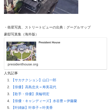
・衛星写真、ストリートビューの出典：グーグルマップ
豪邸写真集（海外版）
President House
presidenthouse.org
人気記事
【サカナクション】山口一郎
【俳優】高島忠夫＝寿美花代
【歌手・俳優】美輪明宏
【俳優・キャンディーズ】水谷豊＝伊藤蘭
【叶姉妹】叶恭子＝叶美香