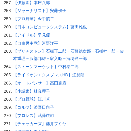
【伊藤園】本庄八郎
【ジャーナリスト】安藤優子
【プロ野球】今中慎二
【日本コンピュータシステム】藤田雅也
【アイドル】早見優
【自由民主党】河野洋平
【ブリヂストン】石橋正二郎＝石橋徳次郎＝石橋幹一郎＝柴
本重理＝服部邦雄＝家入昭＝海埼洋一郎
【ストーンマーケット】中村泰二郎
【ライドオンエクスプレスHD】江見朗
【オートパンサー】高田克彦
【小説家】林真理子
【プロ野球】江川卓
【ゴルフ】渋野日向子
【プロレス】武藤敬司
【チェッカーズ】藤井フミヤ