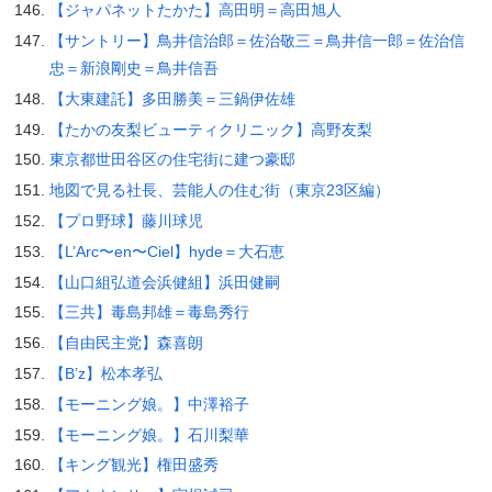
【ジャパネットたかた】高田明＝高田旭人
【サントリー】鳥井信治郎＝佐治敬三＝鳥井信一郎＝佐治信
忠＝新浪剛史＝鳥井信吾
【大東建託】多田勝美＝三鍋伊佐雄
【たかの友梨ビューティクリニック】高野友梨
東京都世田谷区の住宅街に建つ豪邸
地図で見る社長、芸能人の住む街（東京23区編）
【プロ野球】藤川球児
【L’Arc〜en〜Ciel】hyde＝大石恵
【山口組弘道会浜健組】浜田健嗣
【三共】毒島邦雄＝毒島秀行
【自由民主党】森喜朗
【B’z】松本孝弘
【モーニング娘。】中澤裕子
【モーニング娘。】石川梨華
【キング観光】権田盛秀