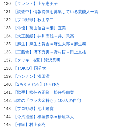
【タレント】上沼恵美子
【調査中】情報提供を募集している芸能人一覧
【プロ野球】秋山幸二
【俳優】葛山信吾＝細川直美
【大王製紙】井川高雄＝井川意高
【麻生】麻生太賀吉＝麻生太郎＝麻生泰
【工藤會】溝下秀男＝野村悟＝田上文雄
【タッキー&翼】滝沢秀明
【TOKIO】国分太一
【ハンナン】浅田満
【2ちゃんねる】ひろゆき
【歌手】松任谷正隆＝松任谷由実
日本の「ウラ大金持ち」100人の自宅
【プロ野球】池山隆寛
【今治造船】檜垣俊幸＝檜垣幸人
【作家】村上春樹