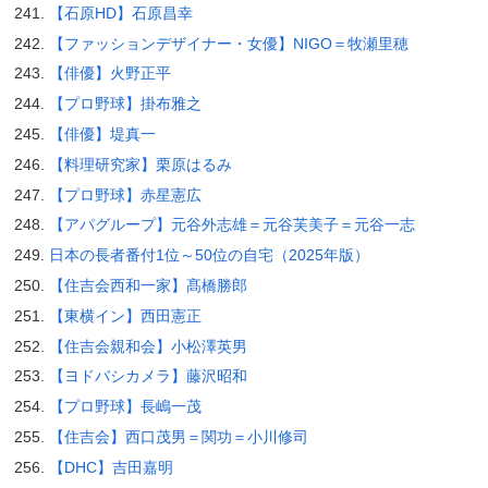
【石原HD】石原昌幸
【ファッションデザイナー・女優】NIGO＝牧瀬里穂
【俳優】火野正平
【プロ野球】掛布雅之
【俳優】堤真一
【料理研究家】栗原はるみ
【プロ野球】赤星憲広
【アパグループ】元谷外志雄＝元谷芙美子＝元谷一志
日本の長者番付1位～50位の自宅（2025年版）
【住吉会西和一家】髙橋勝郎
【東横イン】西田憲正
【住吉会親和会】小松澤英男
【ヨドバシカメラ】藤沢昭和
【プロ野球】長嶋一茂
【住吉会】西口茂男＝関功＝小川修司
【DHC】吉田嘉明