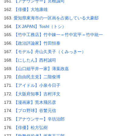
【アナウンサー】宮根誠司
【俳優】大地康雄
愛知県東海市の一区画を占拠している大豪邸
【X JAPAN】Toshl（トシ）
【竹中工務店】竹中錬一＝竹中宏平＝竹中統一
【政治評論家】竹田恒泰
【モデル】舟山久美子（くみっきー）
【にしたん】西村誠司
【山口組平井一家】薄葉政嘉
【自由民主党】二階俊博
【アイドル】小泉今日子
【大阪府知事】吉村洋文
【漫画家】荒木飛呂彦
【プロ野球】谷繁元信
【アナウンサー】辛坊治郎
【俳優】松方弘樹
【歌舞伎役者】坂東玉三郎