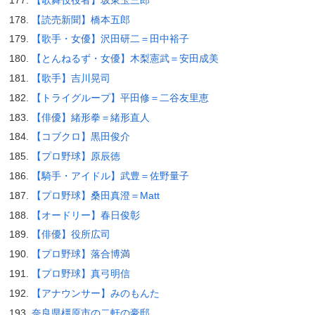
【読売新聞】橋本五郎
【歌手・女優】沢田研二＝田中裕子
【とんねるず・女優】木梨憲武＝安田成美
【歌手】吉川晃司
【トライグループ】平田修＝二谷友里恵
【俳優】緒形拳＝緒形直人
【コブクロ】黒田俊介
【プロ野球】原辰徳
【騎手・アイドル】武豊＝佐野量子
【プロ野球】桑田真澄＝Matt
【オードリー】春日俊彰
【俳優】役所広司
【プロ野球】落合博満
【プロ野球】真弓明信
【アナウンサー】みのもんた
奈良県橿原市の二軒の豪邸