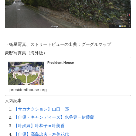
・衛星写真、ストリートビューの出典：グーグルマップ
豪邸写真集（海外版）
President House
presidenthouse.org
人気記事
【サカナクション】山口一郎
【俳優・キャンディーズ】水谷豊＝伊藤蘭
【叶姉妹】叶恭子＝叶美香
【俳優】高島忠夫＝寿美花代