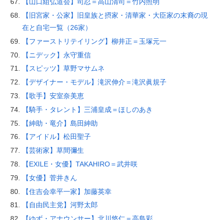
【山口組弘道会】司忍＝高山清司＝竹内照明
【旧宮家・公家】旧皇族と摂家・清華家・大臣家の末裔の現
在と自宅一覧（26家）
【ファーストリテイリング】柳井正＝玉塚元一
【ニデック】永守重信
【スピッツ】草野マサムネ
【デザイナー・モデル】滝沢伸介＝滝沢眞規子
【歌手】安室奈美恵
【騎手・タレント】三浦皇成＝ほしのあき
【紳助・竜介】島田紳助
【アイドル】松田聖子
【芸術家】草間彌生
【EXILE・女優】TAKAHIRO＝武井咲
【女優】菅井きん
【住吉会幸平一家】加藤英幸
【自由民主党】河野太郎
【ゆず・アナウンサー】北川悠仁＝高島彩