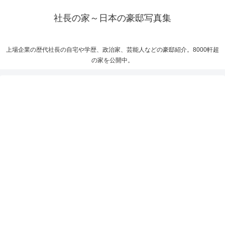
社長の家～日本の豪邸写真集
上場企業の歴代社長の自宅や学歴、政治家、芸能人などの豪邸紹介。8000軒超
の家を公開中。