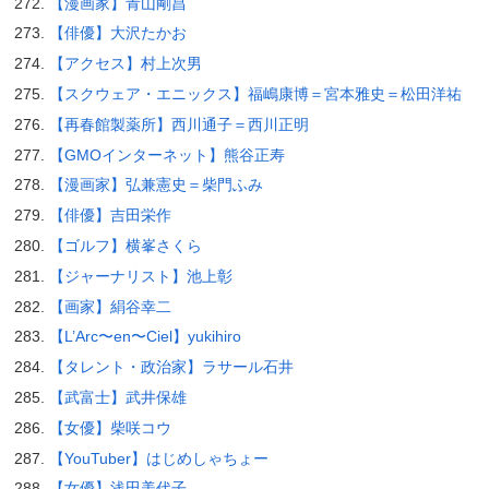
【漫画家】青山剛昌
【俳優】大沢たかお
【アクセス】村上次男
【スクウェア・エニックス】福嶋康博＝宮本雅史＝松田洋祐
【再春館製薬所】西川通子＝西川正明
【GMOインターネット】熊谷正寿
【漫画家】弘兼憲史＝柴門ふみ
【俳優】吉田栄作
【ゴルフ】横峯さくら
【ジャーナリスト】池上彰
【画家】絹谷幸二
【L’Arc〜en〜Ciel】yukihiro
【タレント・政治家】ラサール石井
【武富士】武井保雄
【女優】柴咲コウ
【YouTuber】はじめしゃちょー
【女優】浅田美代子