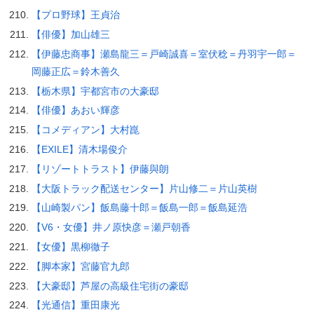
【プロ野球】王貞治
【俳優】加山雄三
【伊藤忠商事】瀬島龍三＝戸崎誠喜＝室伏稔＝丹羽宇一郎＝
岡藤正広＝鈴木善久
【栃木県】宇都宮市の大豪邸
【俳優】あおい輝彦
【コメディアン】大村崑
【EXILE】清木場俊介
【リゾートトラスト】伊藤與朗
【大阪トラック配送センター】片山修二＝片山英樹
【山崎製パン】飯島藤十郎＝飯島一郎＝飯島延浩
【V6・女優】井ノ原快彦＝瀬戸朝香
【女優】黒柳徹子
【脚本家】宮藤官九郎
【大豪邸】芦屋の高級住宅街の豪邸
【光通信】重田康光