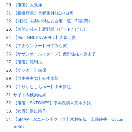
【俳優】大泉洋
【都道府県】長者番付1位の自宅
【財閥】末裔の現在と自宅一覧（75財閥）
【お笑い芸人】北野武（ビートたけし）
【Mrs. GREEN APPLE】大森元貴
【アナウンサー】田中みな実
【サザンオールスターズ】桑田佳祐＝原由子
【俳優】筧利夫
【サッカー】森保一
【自由民主党】麻生太郎
【くりぃむしちゅー】上田晋也
サイト内検索結果
【俳優・SixTONES】京本政樹＝京本大我
【女優】沢口靖子
【SMAP・おニャン子クラブ】木村拓哉＝工藤静香＝Cocomi
＝Kōki,