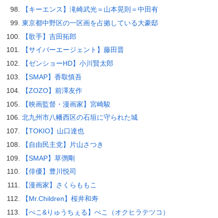
【キーエンス】滝崎武光＝山本晃則＝中田有
東京都中野区の一区画を占拠している大豪邸
【歌手】吉田拓郎
【サイバーエージェント】藤田晋
【ゼンショーHD】小川賢太郎
【SMAP】香取慎吾
【ZOZO】前澤友作
【映画監督・漫画家】宮崎駿
北九州市八幡西区の石垣に守られた城
【TOKIO】山口達也
【自由民主党】片山さつき
【SMAP】草彅剛
【俳優】豊川悦司
【漫画家】さくらももこ
【Mr.Children】桜井和寿
【ぺこ&りゅうちぇる】ぺこ（オクヒラテツコ）