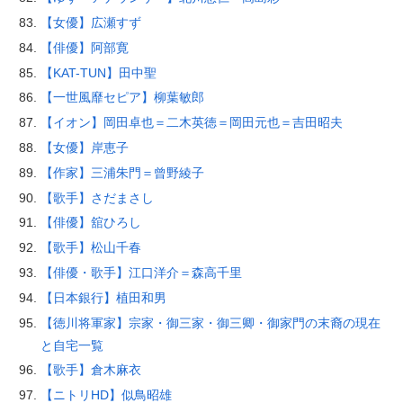
【女優】広瀬すず
【俳優】阿部寛
【KAT-TUN】田中聖
【一世風靡セピア】柳葉敏郎
【イオン】岡田卓也＝二木英徳＝岡田元也＝吉田昭夫
【女優】岸恵子
【作家】三浦朱門＝曾野綾子
【歌手】さだまさし
【俳優】舘ひろし
【歌手】松山千春
【俳優・歌手】江口洋介＝森高千里
【日本銀行】植田和男
【徳川将軍家】宗家・御三家・御三卿・御家門の末裔の現在
と自宅一覧
【歌手】倉木麻衣
【ニトリHD】似鳥昭雄