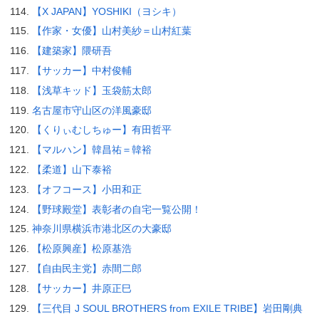
【X JAPAN】YOSHIKI（ヨシキ）
【作家・女優】山村美紗＝山村紅葉
【建築家】隈研吾
【サッカー】中村俊輔
【浅草キッド】玉袋筋太郎
名古屋市守山区の洋風豪邸
【くりぃむしちゅー】有田哲平
【マルハン】韓昌祐＝韓裕
【柔道】山下泰裕
【オフコース】小田和正
【野球殿堂】表彰者の自宅一覧公開！
神奈川県横浜市港北区の大豪邸
【松原興産】松原基浩
【自由民主党】赤間二郎
【サッカー】井原正巳
【三代目 J SOUL BROTHERS from EXILE TRIBE】岩田剛典