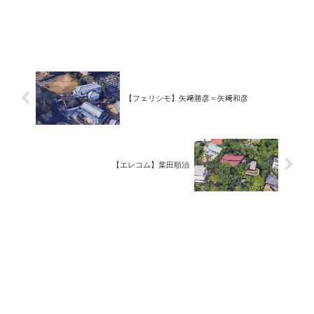
【フェリシモ】矢﨑勝彦＝矢﨑和彦
【エレコム】葉田順治