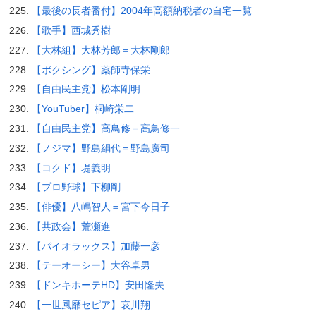
【最後の長者番付】2004年高額納税者の自宅一覧
【歌手】西城秀樹
【大林組】大林芳郎＝大林剛郎
【ボクシング】薬師寺保栄
【自由民主党】松本剛明
【YouTuber】桐崎栄二
【自由民主党】高鳥修＝高鳥修一
【ノジマ】野島絹代＝野島廣司
【コクド】堤義明
【プロ野球】下柳剛
【俳優】八嶋智人＝宮下今日子
【共政会】荒瀬進
【パイオラックス】加藤一彦
【テーオーシー】大谷卓男
【ドンキホーテHD】安田隆夫
【一世風靡セピア】哀川翔