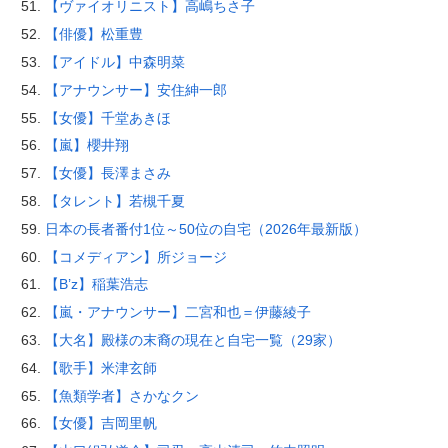
【ヴァイオリニスト】高嶋ちさ子
【俳優】松重豊
【アイドル】中森明菜
【アナウンサー】安住紳一郎
【女優】千堂あきほ
【嵐】櫻井翔
【女優】長澤まさみ
【タレント】若槻千夏
日本の長者番付1位～50位の自宅（2026年最新版）
【コメディアン】所ジョージ
【B’z】稲葉浩志
【嵐・アナウンサー】二宮和也＝伊藤綾子
【大名】殿様の末裔の現在と自宅一覧（29家）
【歌手】米津玄師
【魚類学者】さかなクン
【女優】吉岡里帆