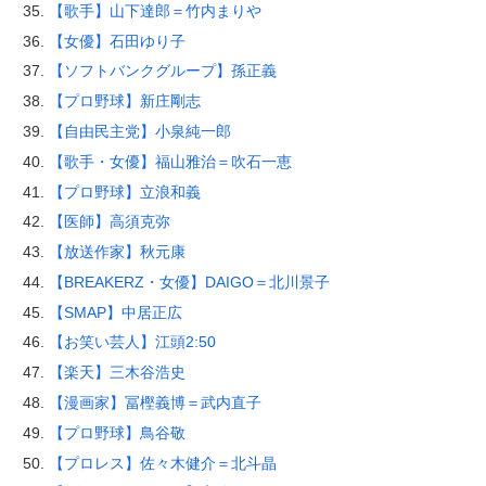
【歌手】山下達郎＝竹内まりや
【女優】石田ゆり子
【ソフトバンクグループ】孫正義
【プロ野球】新庄剛志
【自由民主党】小泉純一郎
【歌手・女優】福山雅治＝吹石一恵
【プロ野球】立浪和義
【医師】高須克弥
【放送作家】秋元康
【BREAKERZ・女優】DAIGO＝北川景子
【SMAP】中居正広
【お笑い芸人】江頭2:50
【楽天】三木谷浩史
【漫画家】冨樫義博＝武内直子
【プロ野球】鳥谷敬
【プロレス】佐々木健介＝北斗晶