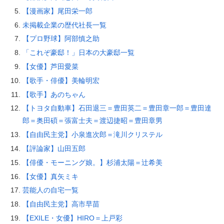
【漫画家】尾田栄一郎
未掲載企業の歴代社長一覧
【プロ野球】阿部慎之助
「これぞ豪邸！」日本の大豪邸一覧
【女優】芦田愛菜
【歌手・俳優】美輪明宏
【歌手】あのちゃん
【トヨタ自動車】石田退三＝豊田英二＝豊田章一郎＝豊田達
郎＝奥田碩＝張富士夫＝渡辺捷昭＝豊田章男
【自由民主党】小泉進次郎＝滝川クリステル
【評論家】山田五郎
【俳優・モーニング娘。】杉浦太陽＝辻希美
【女優】真矢ミキ
芸能人の自宅一覧
【自由民主党】高市早苗
【EXILE・女優】HIRO＝上戸彩