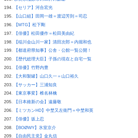
【セリア】河合宏光
【山口組】田岡一雄＝渡辺芳則＝司忍
【MTG】松下剛
【俳優】松田優作＝松田美由紀
【稲川会山川一家】清田次郎＝内堀和也
【都道府県知事】公舎・公館一覧公開！
【歴代総理大臣】子孫の現在と自宅一覧
【俳優】竹野内豊
【大和製罐】山口久一＝山口裕久
【サッカー】三浦知良
【東京事変】椎名林檎
【日本維新の会】遠藤敬
【ミツカンHD】中埜又左衛門＝中埜和英
【俳優】坂上忍
【BOØWY】氷室京介
【自由民主党】金丸信