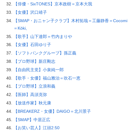
【俳優・SixTONES】京本政樹＝京本大我
【女優】沢口靖子
【SMAP・おニャン子クラブ】木村拓哉＝工藤静香＝Cocomi
＝Kōki,
【歌手】山下達郎＝竹内まりや
【女優】石田ゆり子
【ソフトバンクグループ】孫正義
【プロ野球】新庄剛志
【自由民主党】小泉純一郎
【歌手・女優】福山雅治＝吹石一恵
【プロ野球】立浪和義
【医師】高須克弥
【放送作家】秋元康
【BREAKERZ・女優】DAIGO＝北川景子
【SMAP】中居正広
【お笑い芸人】江頭2:50