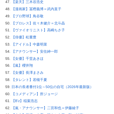
【楽天】三木谷浩史
【漫画家】冨樫義博＝武内直子
【プロ野球】鳥谷敬
【プロレス】佐々木健介＝北斗晶
【ヴァイオリニスト】高嶋ちさ子
【俳優】松重豊
【アイドル】中森明菜
【アナウンサー】安住紳一郎
【女優】千堂あきほ
【嵐】櫻井翔
【女優】長澤まさみ
【タレント】若槻千夏
日本の長者番付1位～50位の自宅（2026年最新版）
【コメディアン】所ジョージ
【B’z】稲葉浩志
【嵐・アナウンサー】二宮和也＝伊藤綾子