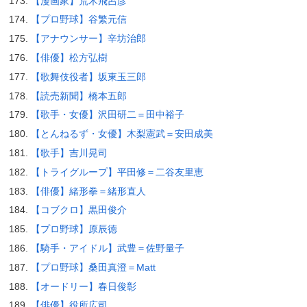
【漫画家】荒木飛呂彦
【プロ野球】谷繁元信
【アナウンサー】辛坊治郎
【俳優】松方弘樹
【歌舞伎役者】坂東玉三郎
【読売新聞】橋本五郎
【歌手・女優】沢田研二＝田中裕子
【とんねるず・女優】木梨憲武＝安田成美
【歌手】吉川晃司
【トライグループ】平田修＝二谷友里恵
【俳優】緒形拳＝緒形直人
【コブクロ】黒田俊介
【プロ野球】原辰徳
【騎手・アイドル】武豊＝佐野量子
【プロ野球】桑田真澄＝Matt
【オードリー】春日俊彰
【俳優】役所広司