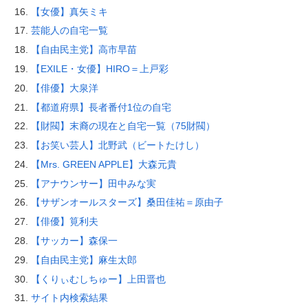
【女優】真矢ミキ
芸能人の自宅一覧
【自由民主党】高市早苗
【EXILE・女優】HIRO＝上戸彩
【俳優】大泉洋
【都道府県】長者番付1位の自宅
【財閥】末裔の現在と自宅一覧（75財閥）
【お笑い芸人】北野武（ビートたけし）
【Mrs. GREEN APPLE】大森元貴
【アナウンサー】田中みな実
【サザンオールスターズ】桑田佳祐＝原由子
【俳優】筧利夫
【サッカー】森保一
【自由民主党】麻生太郎
【くりぃむしちゅー】上田晋也
サイト内検索結果