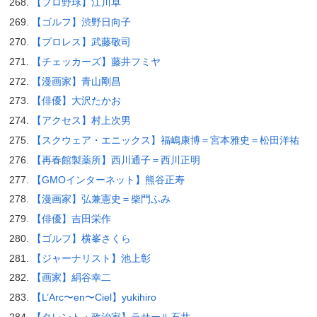
【プロ野球】江川卓
【ゴルフ】渋野日向子
【プロレス】武藤敬司
【チェッカーズ】藤井フミヤ
【漫画家】青山剛昌
【俳優】大沢たかお
【アクセス】村上次男
【スクウェア・エニックス】福嶋康博＝宮本雅史＝松田洋祐
【再春館製薬所】西川通子＝西川正明
【GMOインターネット】熊谷正寿
【漫画家】弘兼憲史＝柴門ふみ
【俳優】吉田栄作
【ゴルフ】横峯さくら
【ジャーナリスト】池上彰
【画家】絹谷幸二
【L’Arc〜en〜Ciel】yukihiro