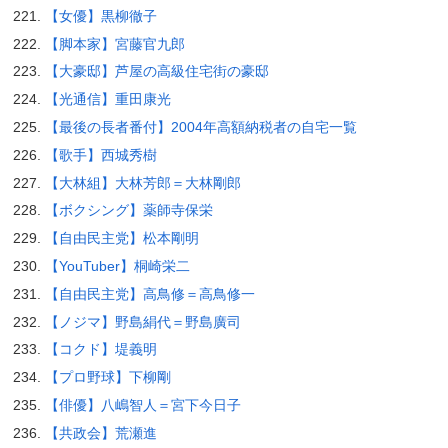
【女優】黒柳徹子
【脚本家】宮藤官九郎
【大豪邸】芦屋の高級住宅街の豪邸
【光通信】重田康光
【最後の長者番付】2004年高額納税者の自宅一覧
【歌手】西城秀樹
【大林組】大林芳郎＝大林剛郎
【ボクシング】薬師寺保栄
【自由民主党】松本剛明
【YouTuber】桐崎栄二
【自由民主党】高鳥修＝高鳥修一
【ノジマ】野島絹代＝野島廣司
【コクド】堤義明
【プロ野球】下柳剛
【俳優】八嶋智人＝宮下今日子
【共政会】荒瀬進