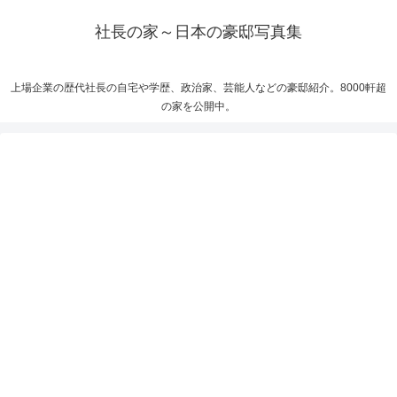
社長の家～日本の豪邸写真集
上場企業の歴代社長の自宅や学歴、政治家、芸能人などの豪邸紹介。8000軒超
の家を公開中。