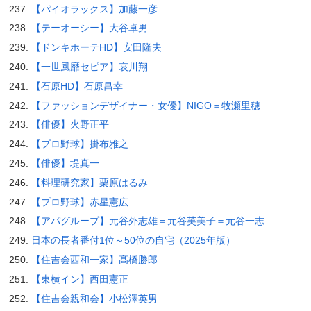
【パイオラックス】加藤一彦
【テーオーシー】大谷卓男
【ドンキホーテHD】安田隆夫
【一世風靡セピア】哀川翔
【石原HD】石原昌幸
【ファッションデザイナー・女優】NIGO＝牧瀬里穂
【俳優】火野正平
【プロ野球】掛布雅之
【俳優】堤真一
【料理研究家】栗原はるみ
【プロ野球】赤星憲広
【アパグループ】元谷外志雄＝元谷芙美子＝元谷一志
日本の長者番付1位～50位の自宅（2025年版）
【住吉会西和一家】髙橋勝郎
【東横イン】西田憲正
【住吉会親和会】小松澤英男