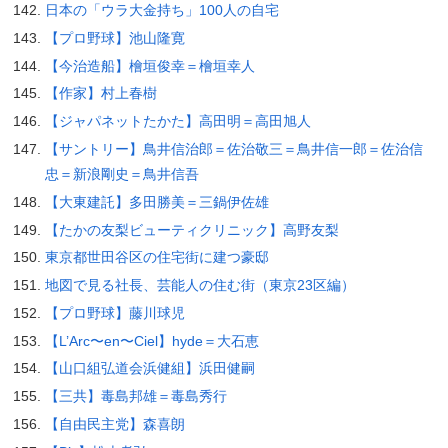
日本の「ウラ大金持ち」100人の自宅
【プロ野球】池山隆寛
【今治造船】檜垣俊幸＝檜垣幸人
【作家】村上春樹
【ジャパネットたかた】高田明＝高田旭人
【サントリー】鳥井信治郎＝佐治敬三＝鳥井信一郎＝佐治信
忠＝新浪剛史＝鳥井信吾
【大東建託】多田勝美＝三鍋伊佐雄
【たかの友梨ビューティクリニック】高野友梨
東京都世田谷区の住宅街に建つ豪邸
地図で見る社長、芸能人の住む街（東京23区編）
【プロ野球】藤川球児
【L’Arc〜en〜Ciel】hyde＝大石恵
【山口組弘道会浜健組】浜田健嗣
【三共】毒島邦雄＝毒島秀行
【自由民主党】森喜朗