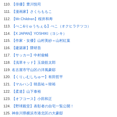
【俳優】豊川悦司
【漫画家】さくらももこ
【Mr.Children】桜井和寿
【ぺこ&りゅうちぇる】ぺこ（オクヒラテツコ）
【X JAPAN】YOSHIKI（ヨシキ）
【作家・女優】山村美紗＝山村紅葉
【建築家】隈研吾
【サッカー】中村俊輔
【浅草キッド】玉袋筋太郎
名古屋市守山区の洋風豪邸
【くりぃむしちゅー】有田哲平
【マルハン】韓昌祐＝韓裕
【柔道】山下泰裕
【オフコース】小田和正
【野球殿堂】表彰者の自宅一覧公開！
神奈川県横浜市港北区の大豪邸