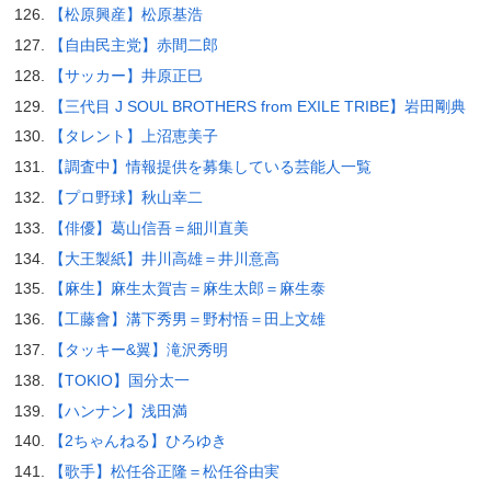
【松原興産】松原基浩
【自由民主党】赤間二郎
【サッカー】井原正巳
【三代目 J SOUL BROTHERS from EXILE TRIBE】岩田剛典
【タレント】上沼恵美子
【調査中】情報提供を募集している芸能人一覧
【プロ野球】秋山幸二
【俳優】葛山信吾＝細川直美
【大王製紙】井川高雄＝井川意高
【麻生】麻生太賀吉＝麻生太郎＝麻生泰
【工藤會】溝下秀男＝野村悟＝田上文雄
【タッキー&翼】滝沢秀明
【TOKIO】国分太一
【ハンナン】浅田満
【2ちゃんねる】ひろゆき
【歌手】松任谷正隆＝松任谷由実