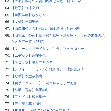
【大名】殿様の末裔の現在と自宅一覧（29家）
【歌手】米津玄師
【魚類学者】さかなクン
【女優】吉岡里帆
【山口組弘道会】司忍＝高山清司＝竹内照明
【旧宮家・公家】旧皇族と摂家・清華家・大臣家の末裔の現
在と自宅一覧（26家）
【ファーストリテイリング】柳井正＝玉塚元一
【ニデック】永守重信
【スピッツ】草野マサムネ
【デザイナー・モデル】滝沢伸介＝滝沢眞規子
【歌手】安室奈美恵
【騎手・タレント】三浦皇成＝ほしのあき
【紳助・竜介】島田紳助
【アイドル】松田聖子
【芸術家】草間彌生
【EXILE・女優】TAKAHIRO＝武井咲