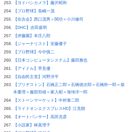
【ヨドバシカメラ】藤沢昭和
【プロ野球】長嶋一茂
【住吉会】西口茂男＝関功＝小川修司
【DHC】吉田嘉明
【伊藤園】本庄八郎
【ジャーナリスト】安藤優子
【プロ野球】今中慎二
【日本コンピュータシステム】藤田雅也
【アイドル】早見優
【自由民主党】河野洋平
【ブリヂストン】石橋正二郎＝石橋徳次郎＝石橋幹一郎＝柴
本重理＝服部邦雄＝家入昭＝海埼洋一郎
【ストーンマーケット】中村泰二郎
【ライドオンエクスプレスHD】江見朗
【オートパンサー】高田克彦
【小説家】林真理子