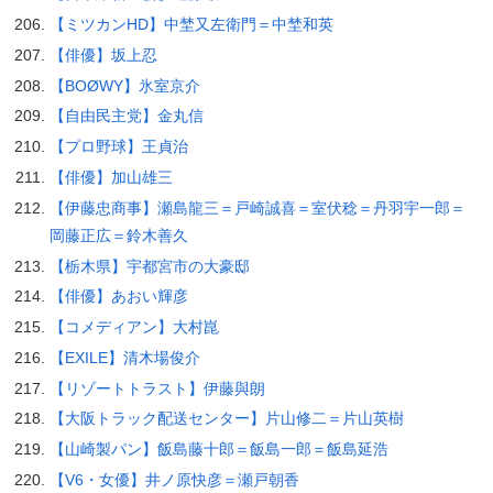
【ミツカンHD】中埜又左衛門＝中埜和英
【俳優】坂上忍
【BOØWY】氷室京介
【自由民主党】金丸信
【プロ野球】王貞治
【俳優】加山雄三
【伊藤忠商事】瀬島龍三＝戸崎誠喜＝室伏稔＝丹羽宇一郎＝
岡藤正広＝鈴木善久
【栃木県】宇都宮市の大豪邸
【俳優】あおい輝彦
【コメディアン】大村崑
【EXILE】清木場俊介
【リゾートトラスト】伊藤與朗
【大阪トラック配送センター】片山修二＝片山英樹
【山崎製パン】飯島藤十郎＝飯島一郎＝飯島延浩
【V6・女優】井ノ原快彦＝瀬戸朝香