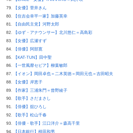
【女優】菅井きん
【住吉会幸平一家】加藤英幸
【自由民主党】河野太郎
【ゆず・アナウンサー】北川悠仁＝高島彩
【女優】広瀬すず
【俳優】阿部寛
【KAT-TUN】田中聖
【一世風靡セピア】柳葉敏郎
【イオン】岡田卓也＝二木英徳＝岡田元也＝吉田昭夫
【女優】岸恵子
【作家】三浦朱門＝曾野綾子
【歌手】さだまさし
【俳優】舘ひろし
【歌手】松山千春
【俳優・歌手】江口洋介＝森高千里
【日本銀行】植田和男