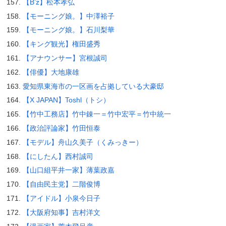
【B’z】松本孝弘
【モーニング娘。】中澤裕子
【モーニング娘。】石川梨華
【キング観光】権田盛秀
【アナウンサー】宮根誠司
【俳優】大地康雄
愛知県東海市の一区画を占拠している大豪邸
【X JAPAN】Toshl（トシ）
【竹中工務店】竹中錬一＝竹中宏平＝竹中統一
【政治評論家】竹田恒泰
【モデル】舟山久美子（くみっきー）
【にしたん】西村誠司
【山口組平井一家】薄葉政嘉
【自由民主党】二階俊博
【アイドル】小泉今日子
【大阪府知事】吉村洋文