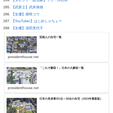
【タレント・政治家】ラサール石井
【武富士】武井保雄
【女優】柴咲コウ
【YouTuber】はじめしゃちょー
【女優】浅田美代子
芸能人の自宅一覧
presidenthouse.net
「これぞ豪邸！」日本の大豪邸一覧
presidenthouse.net
日本の長者番付1位～50位の自宅（2023年最新版）