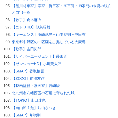
【徳川将軍家】宗家・御三家・御三卿・御家門の末裔の現在
と自宅一覧
【歌手】倉木麻衣
【ニトリHD】似鳥昭雄
【キーエンス】滝崎武光＝山本晃則＝中田有
東京都中野区の一区画を占拠している大豪邸
【歌手】吉田拓郎
【サイバーエージェント】藤田晋
【ゼンショーHD】小川賢太郎
【SMAP】香取慎吾
【ZOZO】前澤友作
【映画監督・漫画家】宮崎駿
北九州市八幡西区の石垣に守られた城
【TOKIO】山口達也
【自由民主党】片山さつき
【SMAP】草彅剛