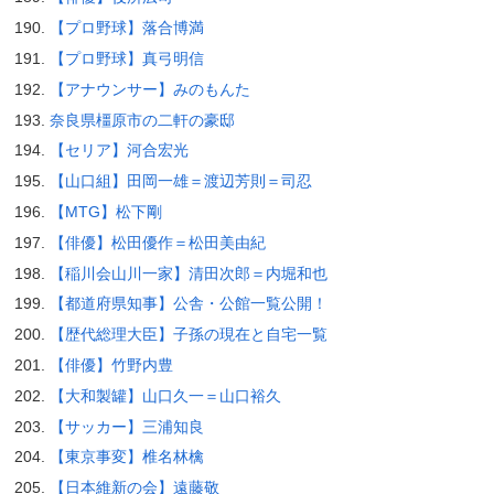
【プロ野球】落合博満
【プロ野球】真弓明信
【アナウンサー】みのもんた
奈良県橿原市の二軒の豪邸
【セリア】河合宏光
【山口組】田岡一雄＝渡辺芳則＝司忍
【MTG】松下剛
【俳優】松田優作＝松田美由紀
【稲川会山川一家】清田次郎＝内堀和也
【都道府県知事】公舎・公館一覧公開！
【歴代総理大臣】子孫の現在と自宅一覧
【俳優】竹野内豊
【大和製罐】山口久一＝山口裕久
【サッカー】三浦知良
【東京事変】椎名林檎
【日本維新の会】遠藤敬