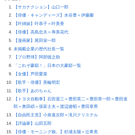
【サカナクション】山口一郎
【俳優・キャンディーズ】水谷豊＝伊藤蘭
【叶姉妹】叶恭子＝叶美香
【俳優】高島忠夫＝寿美花代
【漫画家】尾田栄一郎
未掲載企業の歴代社長一覧
【プロ野球】阿部慎之助
「これぞ豪邸！」日本の大豪邸一覧
【女優】芦田愛菜
【歌手・俳優】美輪明宏
【歌手】あのちゃん
【トヨタ自動車】石田退三＝豊田英二＝豊田章一郎＝豊田達
郎＝奥田碩＝張富士夫＝渡辺捷昭＝豊田章男
【自由民主党】小泉進次郎＝滝川クリステル
【評論家】山田五郎
【俳優・モーニング娘。】杉浦太陽＝辻希美