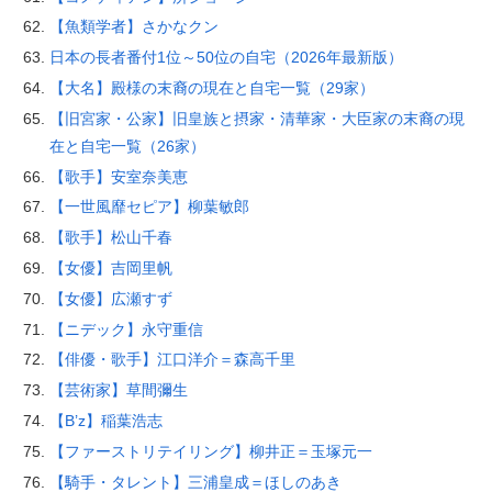
【魚類学者】さかなクン
日本の長者番付1位～50位の自宅（2026年最新版）
【大名】殿様の末裔の現在と自宅一覧（29家）
【旧宮家・公家】旧皇族と摂家・清華家・大臣家の末裔の現
在と自宅一覧（26家）
【歌手】安室奈美恵
【一世風靡セピア】柳葉敏郎
【歌手】松山千春
【女優】吉岡里帆
【女優】広瀬すず
【ニデック】永守重信
【俳優・歌手】江口洋介＝森高千里
【芸術家】草間彌生
【B’z】稲葉浩志
【ファーストリテイリング】柳井正＝玉塚元一
【騎手・タレント】三浦皇成＝ほしのあき