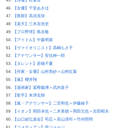
【女優】千堂あきほ
【医師】高須克弥
【楽天】三木谷浩史
【プロ野球】鳥谷敬
【アイドル】中森明菜
【ヴァイオリニスト】高嶋ちさ子
【アナウンサー】安住紳一郎
【タレント】若槻千夏
【作家・女優】山村美紗＝山村紅葉
【嵐】櫻井翔
【漫画家】冨樫義博＝武内直子
【歌手】米津玄師
【嵐・アナウンサー】二宮和也＝伊藤綾子
【イオン】岡田卓也＝二木英徳＝岡田元也＝吉田昭夫
【山口組弘道会】司忍＝高山清司＝竹内照明
【コメディアン】所ジョージ