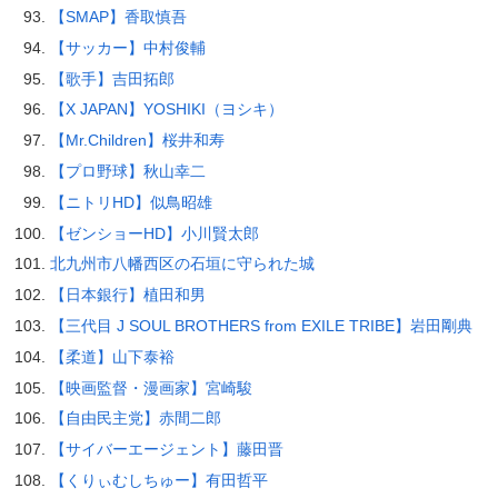
【SMAP】香取慎吾
【サッカー】中村俊輔
【歌手】吉田拓郎
【X JAPAN】YOSHIKI（ヨシキ）
【Mr.Children】桜井和寿
【プロ野球】秋山幸二
【ニトリHD】似鳥昭雄
【ゼンショーHD】小川賢太郎
北九州市八幡西区の石垣に守られた城
【日本銀行】植田和男
【三代目 J SOUL BROTHERS from EXILE TRIBE】岩田剛典
【柔道】山下泰裕
【映画監督・漫画家】宮崎駿
【自由民主党】赤間二郎
【サイバーエージェント】藤田晋
【くりぃむしちゅー】有田哲平