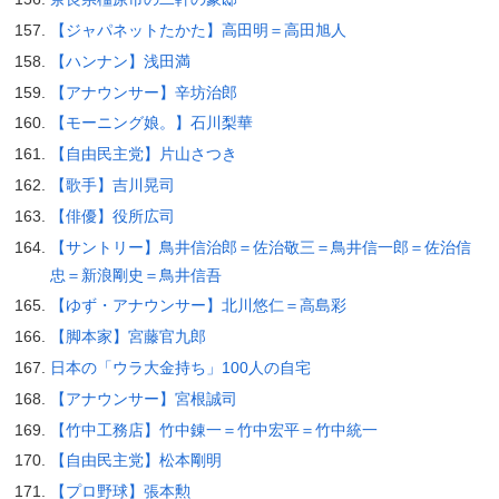
【ジャパネットたかた】高田明＝高田旭人
【ハンナン】浅田満
【アナウンサー】辛坊治郎
【モーニング娘。】石川梨華
【自由民主党】片山さつき
【歌手】吉川晃司
【俳優】役所広司
【サントリー】鳥井信治郎＝佐治敬三＝鳥井信一郎＝佐治信
忠＝新浪剛史＝鳥井信吾
【ゆず・アナウンサー】北川悠仁＝高島彩
【脚本家】宮藤官九郎
日本の「ウラ大金持ち」100人の自宅
【アナウンサー】宮根誠司
【竹中工務店】竹中錬一＝竹中宏平＝竹中統一
【自由民主党】松本剛明
【プロ野球】張本勲