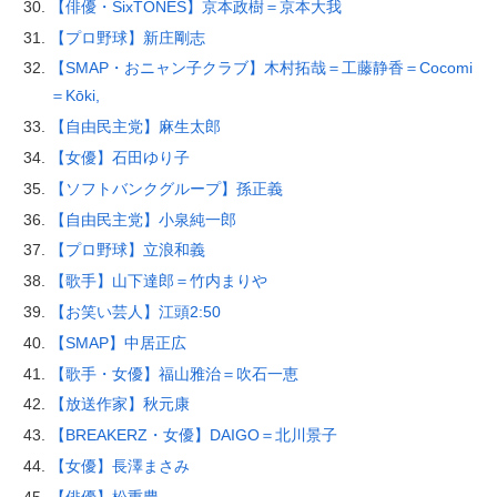
【俳優・SixTONES】京本政樹＝京本大我
【プロ野球】新庄剛志
【SMAP・おニャン子クラブ】木村拓哉＝工藤静香＝Cocomi
＝Kōki,
【自由民主党】麻生太郎
【女優】石田ゆり子
【ソフトバンクグループ】孫正義
【自由民主党】小泉純一郎
【プロ野球】立浪和義
【歌手】山下達郎＝竹内まりや
【お笑い芸人】江頭2:50
【SMAP】中居正広
【歌手・女優】福山雅治＝吹石一恵
【放送作家】秋元康
【BREAKERZ・女優】DAIGO＝北川景子
【女優】長澤まさみ
【俳優】松重豊