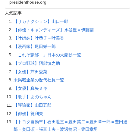
presidenthouse.org
人気記事
【サカナクション】山口一郎
【俳優・キャンディーズ】水谷豊＝伊藤蘭
【叶姉妹】叶恭子＝叶美香
【漫画家】尾田栄一郎
「これぞ豪邸！」日本の大豪邸一覧
【プロ野球】阿部慎之助
【女優】芦田愛菜
未掲載企業の歴代社長一覧
【女優】真矢ミキ
【歌手】あのちゃん
【評論家】山田五郎
【俳優】筧利夫
【トヨタ自動車】石田退三＝豊田英二＝豊田章一郎＝豊田達
郎＝奥田碩＝張富士夫＝渡辺捷昭＝豊田章男