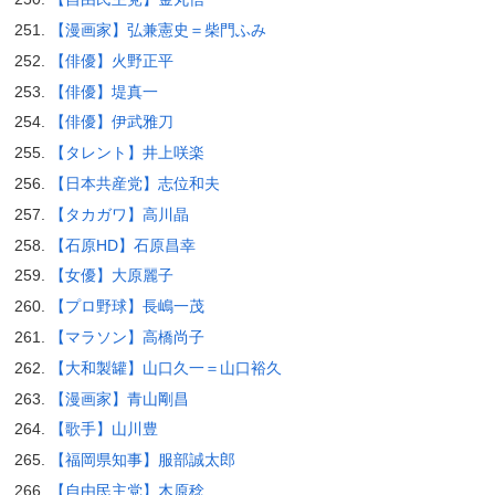
【漫画家】弘兼憲史＝柴門ふみ
【俳優】火野正平
【俳優】堤真一
【俳優】伊武雅刀
【タレント】井上咲楽
【日本共産党】志位和夫
【タカガワ】高川晶
【石原HD】石原昌幸
【女優】大原麗子
【プロ野球】長嶋一茂
【マラソン】高橋尚子
【大和製罐】山口久一＝山口裕久
【漫画家】青山剛昌
【歌手】山川豊
【福岡県知事】服部誠太郎
【自由民主党】木原稔