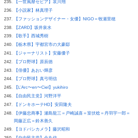
【一世風靡セピア】哀川翔
【小説家】林真理子
【ファッションデザイナー・女優】NIGO＝牧瀬里穂
【ZARD】坂井泉水
【歌手】西城秀樹
【栃木県】宇都宮市の大豪邸
【ジャーナリスト】安藤優子
【プロ野球】原辰徳
【俳優】あおい輝彦
【プロ野球】真弓明信
【L’Arc〜en〜Ciel】yukihiro
【自由民主党】河野洋平
【ドンキホーテHD】安田隆夫
【伊藤忠商事】瀬島龍三＝戸崎誠喜＝室伏稔＝丹羽宇一郎＝
岡藤正広＝鈴木善久
【ヨドバシカメラ】藤沢昭和
【自由民主党】金丸信