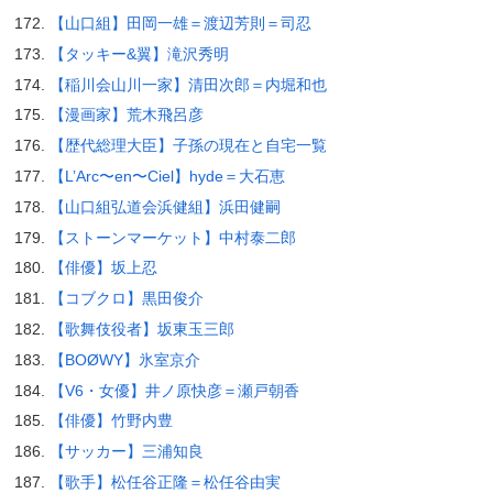
【山口組】田岡一雄＝渡辺芳則＝司忍
【タッキー&翼】滝沢秀明
【稲川会山川一家】清田次郎＝内堀和也
【漫画家】荒木飛呂彦
【歴代総理大臣】子孫の現在と自宅一覧
【L’Arc〜en〜Ciel】hyde＝大石恵
【山口組弘道会浜健組】浜田健嗣
【ストーンマーケット】中村泰二郎
【俳優】坂上忍
【コブクロ】黒田俊介
【歌舞伎役者】坂東玉三郎
【BOØWY】氷室京介
【V6・女優】井ノ原快彦＝瀬戸朝香
【俳優】竹野内豊
【サッカー】三浦知良
【歌手】松任谷正隆＝松任谷由実