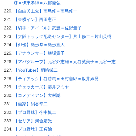
彦＝伊東孝紳＝八郷隆弘
【自由民主党】高鳥修＝高鳥修一
【東横イン】西田憲正
【騎手・アイドル】武豊＝佐野量子
【大阪トラック配送センター】片山修二＝片山英樹
【俳優】緒形拳＝緒形直人
【アナウンサー】膳場貴子
【アパグループ】元谷外志雄＝元谷芙美子＝元谷一志
【YouTuber】桐崎栄二
【ティアック】谷勝馬＝田村憲郎＝坂井淑晃
【チェッカーズ】藤井フミヤ
【コメディアン】大村崑
【画家】絹谷幸二
【プロ野球】今中慎二
【セリア】河合宏光
【プロ野球】王貞治