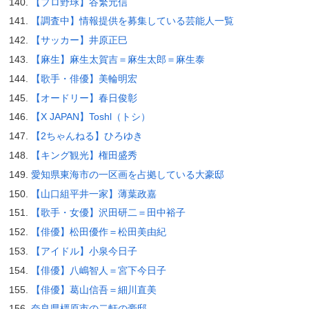
【プロ野球】谷繁元信
【調査中】情報提供を募集している芸能人一覧
【サッカー】井原正巳
【麻生】麻生太賀吉＝麻生太郎＝麻生泰
【歌手・俳優】美輪明宏
【オードリー】春日俊彰
【X JAPAN】Toshl（トシ）
【2ちゃんねる】ひろゆき
【キング観光】権田盛秀
愛知県東海市の一区画を占拠している大豪邸
【山口組平井一家】薄葉政嘉
【歌手・女優】沢田研二＝田中裕子
【俳優】松田優作＝松田美由紀
【アイドル】小泉今日子
【俳優】八嶋智人＝宮下今日子
【俳優】葛山信吾＝細川直美
奈良県橿原市の二軒の豪邸