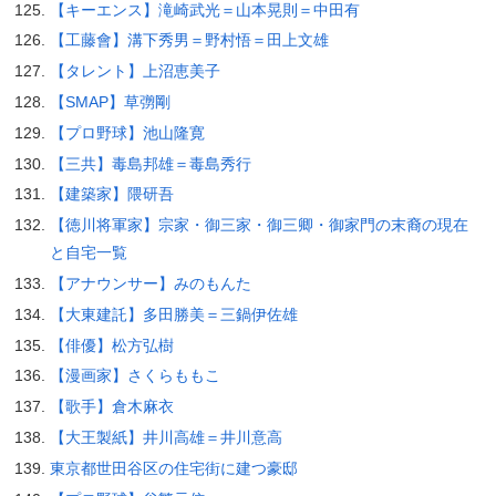
【キーエンス】滝崎武光＝山本晃則＝中田有
【工藤會】溝下秀男＝野村悟＝田上文雄
【タレント】上沼恵美子
【SMAP】草彅剛
【プロ野球】池山隆寛
【三共】毒島邦雄＝毒島秀行
【建築家】隈研吾
【徳川将軍家】宗家・御三家・御三卿・御家門の末裔の現在
と自宅一覧
【アナウンサー】みのもんた
【大東建託】多田勝美＝三鍋伊佐雄
【俳優】松方弘樹
【漫画家】さくらももこ
【歌手】倉木麻衣
【大王製紙】井川高雄＝井川意高
東京都世田谷区の住宅街に建つ豪邸