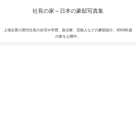
社長の家～日本の豪邸写真集
上場企業の歴代社長の自宅や学歴、政治家、芸能人などの豪邸紹介。8000軒超
の家を公開中。