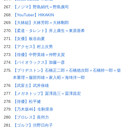
【ノジマ】野島絹代＝野島廣司
【YouTuber】HIKAKIN
【大林組】大林芳郎＝大林剛郎
【柔道・タレント】井上康生＝東原亜希
【女優】板谷由夏
【アクセス】村上次男
【俳優】中野英雄＝仲野太賀
【パイオラックス】加藤一彦
【ブリヂストン】石橋正二郎＝石橋徳次郎＝石橋幹一郎＝柴
本重理＝服部邦雄＝家入昭＝海埼洋一郎
【武富士】武井保雄
【メガネトップ】冨澤昌三＝冨澤昌宏
【俳優】松平健
【乃木坂46】生駒里奈
【プロレス】長州力
【ゴルフ】渋野日向子