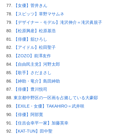
【女優】菅井きん
【スピッツ】草野マサムネ
【デザイナー・モデル】滝沢伸介＝滝沢眞規子
【松原興産】松原基浩
【俳優】舘ひろし
【アイドル】松田聖子
【ZOZO】前澤友作
【自由民主党】河野太郎
【歌手】さだまさし
【紳助・竜介】島田紳助
【俳優】豊川悦司
東京都中野区の一区画を占拠している大豪邸
【EXILE・女優】TAKAHIRO＝武井咲
【俳優】阿部寛
【住吉会幸平一家】加藤英幸
【KAT-TUN】田中聖