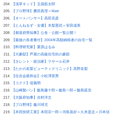
【浅草キッド】玉袋筋太郎
【プロ野球】桑田真澄＝Matt
【オートパンサー】高田克彦
【とんねるず・女優】木梨憲武＝安田成美
【都道府県知事】公舎・公館一覧公開！
【最後の長者番付】2004年高額納税者の自宅一覧
【料理研究家】栗原はるみ
【大豪邸】芦屋の高級住宅街の豪邸
【タレント・政治家】ラサール石井
【たかの友梨ビューティクリニック】高野友梨
【住吉会親和会】小松澤英男
【コクド】堤義明
【山崎製パン】飯島藤十郎＝飯島一郎＝飯島延浩
【大阪府知事】吉村洋文
【プロ野球】藤川球児
【本田技研工業】本田宗一郎＝河島喜好＝久米是志＝川本信