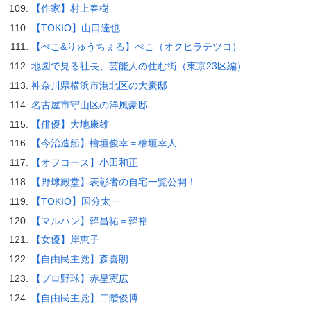
【作家】村上春樹
【TOKIO】山口達也
【ぺこ&りゅうちぇる】ぺこ（オクヒラテツコ）
地図で見る社長、芸能人の住む街（東京23区編）
神奈川県横浜市港北区の大豪邸
名古屋市守山区の洋風豪邸
【俳優】大地康雄
【今治造船】檜垣俊幸＝檜垣幸人
【オフコース】小田和正
【野球殿堂】表彰者の自宅一覧公開！
【TOKIO】国分太一
【マルハン】韓昌祐＝韓裕
【女優】岸恵子
【自由民主党】森喜朗
【プロ野球】赤星憲広
【自由民主党】二階俊博