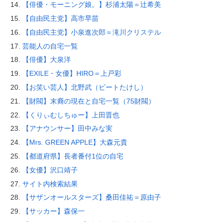
【俳優・モーニング娘。】杉浦太陽＝辻希美
【自由民主党】高市早苗
【自由民主党】小泉進次郎＝滝川クリステル
芸能人の自宅一覧
【俳優】大泉洋
【EXILE・女優】HIRO＝上戸彩
【お笑い芸人】北野武（ビートたけし）
【財閥】末裔の現在と自宅一覧（75財閥）
【くりぃむしちゅー】上田晋也
【アナウンサー】田中みな実
【Mrs. GREEN APPLE】大森元貴
【都道府県】長者番付1位の自宅
【女優】沢口靖子
サイト内検索結果
【サザンオールスターズ】桑田佳祐＝原由子
【サッカー】森保一