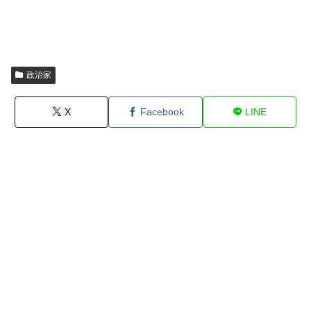
政治家
X
Facebook
LINE