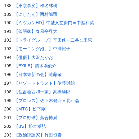
【東京事変】椎名林檎
【にしたん】西村誠司
【ミツカンHD】中埜又左衛門＝中埜和英
【落語家】春風亭昇太
【トライグループ】平田修＝二谷友里恵
【モーニング娘。】中澤裕子
【俳優】大沢たかお
【EXILE】清木場俊介
【日本維新の会】遠藤敬
【リゾートトラスト】伊藤與朗
【住吉会西和一家】髙橋勝郎
【プロレス】佐々木健介＝北斗晶
【MTG】松下剛
【プロ野球】落合博満
【B’z】松本孝弘
【政治評論家】竹田恒泰