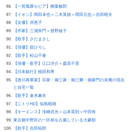
【一世風靡セピア】柳葉敏郎
【イオン】岡田卓也＝二木英徳＝岡田元也＝吉田昭夫
【女優】岸恵子
【作家】三浦朱門＝曾野綾子
【歌手】さだまさし
【俳優】舘ひろし
【歌手】松山千春
【俳優・歌手】江口洋介＝森高千里
【日本銀行】植田和男
【徳川将軍家】宗家・御三家・御三卿・御家門の末裔の現在
と自宅一覧
【歌手】倉木麻衣
【ニトリHD】似鳥昭雄
【キーエンス】滝崎武光＝山本晃則＝中田有
東京都中野区の一区画を占拠している大豪邸
【歌手】吉田拓郎