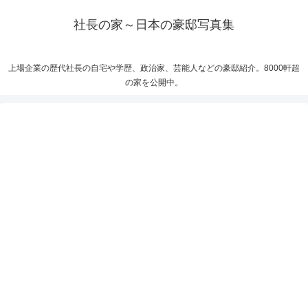
社長の家～日本の豪邸写真集
上場企業の歴代社長の自宅や学歴、政治家、芸能人などの豪邸紹介。8000軒超
の家を公開中。