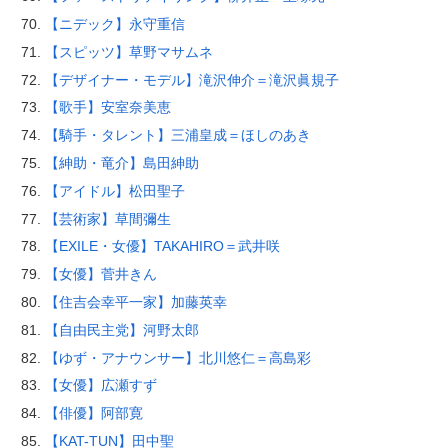
【ニデック】永守重信
【スピッツ】草野マサムネ
【デザイナー・モデル】滝沢伸介＝滝沢眞規子
【歌手】安室奈美恵
【騎手・タレント】三浦皇成＝ほしのあき
【紳助・竜介】島田紳助
【アイドル】松田聖子
【芸術家】草間彌生
【EXILE・女優】TAKAHIRO＝武井咲
【女優】菅井きん
【住吉会幸平一家】加藤英幸
【自由民主党】河野太郎
【ゆず・アナウンサー】北川悠仁＝高島彩
【女優】広瀬すず
【俳優】阿部寛
【KAT-TUN】田中聖