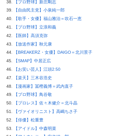
【プロ野球】新庄剛志
【自由民主党】小泉純一郎
【歌手・女優】福山雅治＝吹石一恵
【プロ野球】立浪和義
【医師】高須克弥
【放送作家】秋元康
【BREAKERZ・女優】DAIGO＝北川景子
【SMAP】中居正広
【お笑い芸人】江頭2:50
【楽天】三木谷浩史
【漫画家】冨樫義博＝武内直子
【プロ野球】鳥谷敬
【プロレス】佐々木健介＝北斗晶
【ヴァイオリニスト】高嶋ちさ子
【俳優】松重豊
【アイドル】中森明菜