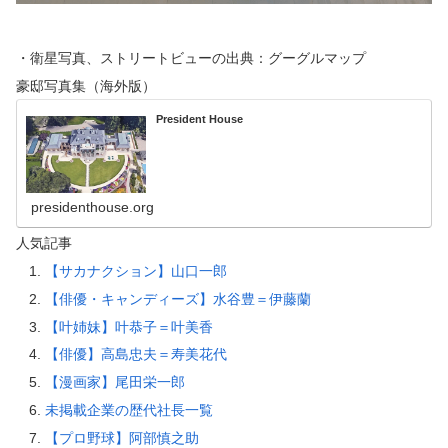
・衛星写真、ストリートビューの出典：グーグルマップ
豪邸写真集（海外版）
President House
presidenthouse.org
人気記事
【サカナクション】山口一郎
【俳優・キャンディーズ】水谷豊＝伊藤蘭
【叶姉妹】叶恭子＝叶美香
【俳優】高島忠夫＝寿美花代
【漫画家】尾田栄一郎
未掲載企業の歴代社長一覧
【プロ野球】阿部慎之助