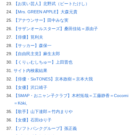
【お笑い芸人】北野武（ビートたけし）
【Mrs. GREEN APPLE】大森元貴
【アナウンサー】田中みな実
【サザンオールスターズ】桑田佳祐＝原由子
【俳優】筧利夫
【サッカー】森保一
【自由民主党】麻生太郎
【くりぃむしちゅー】上田晋也
サイト内検索結果
【俳優・SixTONES】京本政樹＝京本大我
【女優】沢口靖子
【SMAP・おニャン子クラブ】木村拓哉＝工藤静香＝Cocomi
＝Kōki,
【歌手】山下達郎＝竹内まりや
【女優】石田ゆり子
【ソフトバンクグループ】孫正義