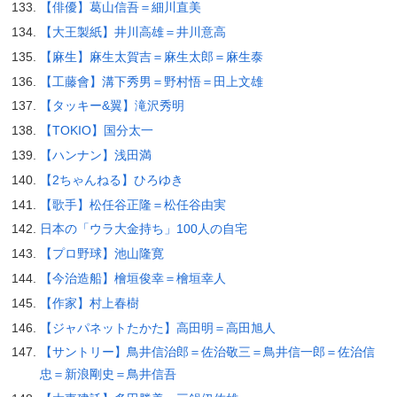
【俳優】葛山信吾＝細川直美
【大王製紙】井川高雄＝井川意高
【麻生】麻生太賀吉＝麻生太郎＝麻生泰
【工藤會】溝下秀男＝野村悟＝田上文雄
【タッキー&翼】滝沢秀明
【TOKIO】国分太一
【ハンナン】浅田満
【2ちゃんねる】ひろゆき
【歌手】松任谷正隆＝松任谷由実
日本の「ウラ大金持ち」100人の自宅
【プロ野球】池山隆寛
【今治造船】檜垣俊幸＝檜垣幸人
【作家】村上春樹
【ジャパネットたかた】高田明＝高田旭人
【サントリー】鳥井信治郎＝佐治敬三＝鳥井信一郎＝佐治信
忠＝新浪剛史＝鳥井信吾