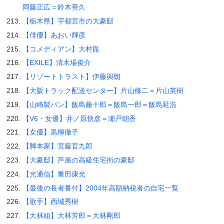
岡藤正広＝鈴木善久
【栃木県】宇都宮市の大豪邸
【俳優】あおい輝彦
【コメディアン】大村崑
【EXILE】清木場俊介
【リゾートトラスト】伊藤與朗
【大阪トラック配送センター】片山修二＝片山英樹
【山崎製パン】飯島藤十郎＝飯島一郎＝飯島延浩
【V6・女優】井ノ原快彦＝瀬戸朝香
【女優】黒柳徹子
【脚本家】宮藤官九郎
【大豪邸】芦屋の高級住宅街の豪邸
【光通信】重田康光
【最後の長者番付】2004年高額納税者の自宅一覧
【歌手】西城秀樹
【大林組】大林芳郎＝大林剛郎