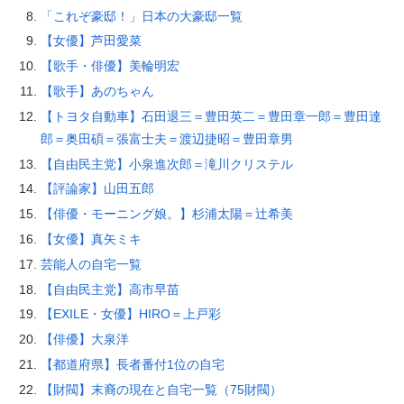
「これぞ豪邸！」日本の大豪邸一覧
【女優】芦田愛菜
【歌手・俳優】美輪明宏
【歌手】あのちゃん
【トヨタ自動車】石田退三＝豊田英二＝豊田章一郎＝豊田達
郎＝奥田碩＝張富士夫＝渡辺捷昭＝豊田章男
【自由民主党】小泉進次郎＝滝川クリステル
【評論家】山田五郎
【俳優・モーニング娘。】杉浦太陽＝辻希美
【女優】真矢ミキ
芸能人の自宅一覧
【自由民主党】高市早苗
【EXILE・女優】HIRO＝上戸彩
【俳優】大泉洋
【都道府県】長者番付1位の自宅
【財閥】末裔の現在と自宅一覧（75財閥）