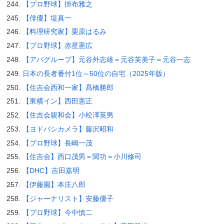
【プロ野球】掛布雅之
【俳優】堤真一
【料理研究家】栗原はるみ
【プロ野球】赤星憲広
【アパグループ】元谷外志雄＝元谷芙美子＝元谷一志
日本の長者番付1位～50位の自宅（2025年版）
【住吉会西和一家】髙橋勝郎
【東横イン】西田憲正
【住吉会親和会】小松澤英男
【ヨドバシカメラ】藤沢昭和
【プロ野球】長嶋一茂
【住吉会】西口茂男＝関功＝小川修司
【DHC】吉田嘉明
【伊藤園】本庄八郎
【ジャーナリスト】安藤優子
【プロ野球】今中慎二