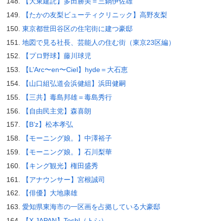
【大東建託】多田勝美＝三鍋伊佐雄
【たかの友梨ビューティクリニック】高野友梨
東京都世田谷区の住宅街に建つ豪邸
地図で見る社長、芸能人の住む街（東京23区編）
【プロ野球】藤川球児
【L’Arc〜en〜Ciel】hyde＝大石恵
【山口組弘道会浜健組】浜田健嗣
【三共】毒島邦雄＝毒島秀行
【自由民主党】森喜朗
【B’z】松本孝弘
【モーニング娘。】中澤裕子
【モーニング娘。】石川梨華
【キング観光】権田盛秀
【アナウンサー】宮根誠司
【俳優】大地康雄
愛知県東海市の一区画を占拠している大豪邸
【X JAPAN】Toshl（トシ）