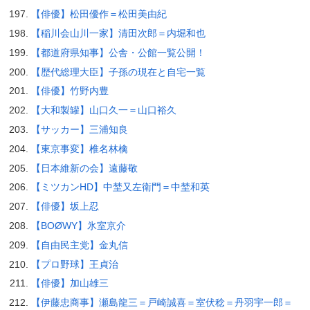
【俳優】松田優作＝松田美由紀
【稲川会山川一家】清田次郎＝内堀和也
【都道府県知事】公舎・公館一覧公開！
【歴代総理大臣】子孫の現在と自宅一覧
【俳優】竹野内豊
【大和製罐】山口久一＝山口裕久
【サッカー】三浦知良
【東京事変】椎名林檎
【日本維新の会】遠藤敬
【ミツカンHD】中埜又左衛門＝中埜和英
【俳優】坂上忍
【BOØWY】氷室京介
【自由民主党】金丸信
【プロ野球】王貞治
【俳優】加山雄三
【伊藤忠商事】瀬島龍三＝戸崎誠喜＝室伏稔＝丹羽宇一郎＝