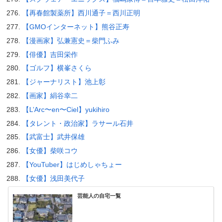
【再春館製薬所】西川通子＝西川正明
【GMOインターネット】熊谷正寿
【漫画家】弘兼憲史＝柴門ふみ
【俳優】吉田栄作
【ゴルフ】横峯さくら
【ジャーナリスト】池上彰
【画家】絹谷幸二
【L’Arc〜en〜Ciel】yukihiro
【タレント・政治家】ラサール石井
【武富士】武井保雄
【女優】柴咲コウ
【YouTuber】はじめしゃちょー
【女優】浅田美代子
芸能人の自宅一覧