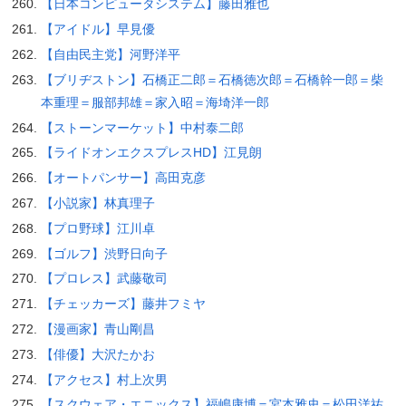
【日本コンピュータシステム】藤田雅也
【アイドル】早見優
【自由民主党】河野洋平
【ブリヂストン】石橋正二郎＝石橋徳次郎＝石橋幹一郎＝柴
本重理＝服部邦雄＝家入昭＝海埼洋一郎
【ストーンマーケット】中村泰二郎
【ライドオンエクスプレスHD】江見朗
【オートパンサー】高田克彦
【小説家】林真理子
【プロ野球】江川卓
【ゴルフ】渋野日向子
【プロレス】武藤敬司
【チェッカーズ】藤井フミヤ
【漫画家】青山剛昌
【俳優】大沢たかお
【アクセス】村上次男
【スクウェア・エニックス】福嶋康博＝宮本雅史＝松田洋祐