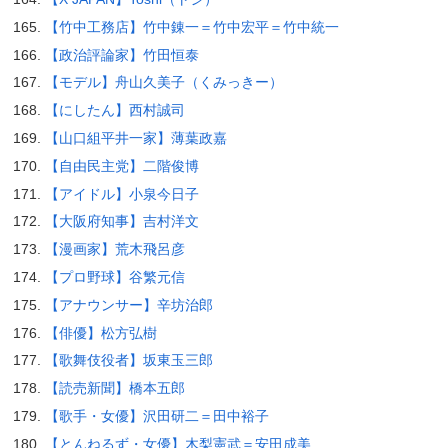
【竹中工務店】竹中錬一＝竹中宏平＝竹中統一
【政治評論家】竹田恒泰
【モデル】舟山久美子（くみっきー）
【にしたん】西村誠司
【山口組平井一家】薄葉政嘉
【自由民主党】二階俊博
【アイドル】小泉今日子
【大阪府知事】吉村洋文
【漫画家】荒木飛呂彦
【プロ野球】谷繁元信
【アナウンサー】辛坊治郎
【俳優】松方弘樹
【歌舞伎役者】坂東玉三郎
【読売新聞】橋本五郎
【歌手・女優】沢田研二＝田中裕子
【とんねるず・女優】木梨憲武＝安田成美