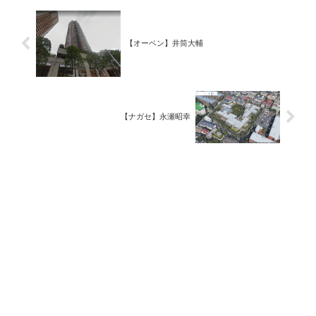
【オーベン】井筒大輔
【ナガセ】永瀬昭幸