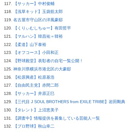
【サッカー】中村俊輔
【浅草キッド】玉袋筋太郎
名古屋市守山区の洋風豪邸
【くりぃむしちゅー】有田哲平
【マルハン】韓昌祐＝韓裕
【柔道】山下泰裕
【オフコース】小田和正
【野球殿堂】表彰者の自宅一覧公開！
神奈川県横浜市港北区の大豪邸
【松原興産】松原基浩
【自由民主党】赤間二郎
【サッカー】井原正巳
【三代目 J SOUL BROTHERS from EXILE TRIBE】岩田剛典
【タレント】上沼恵美子
【調査中】情報提供を募集している芸能人一覧
【プロ野球】秋山幸二