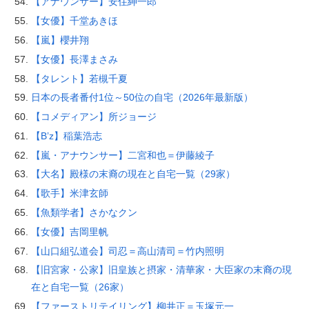
【アナウンサー】安住紳一郎
【女優】千堂あきほ
【嵐】櫻井翔
【女優】長澤まさみ
【タレント】若槻千夏
日本の長者番付1位～50位の自宅（2026年最新版）
【コメディアン】所ジョージ
【B’z】稲葉浩志
【嵐・アナウンサー】二宮和也＝伊藤綾子
【大名】殿様の末裔の現在と自宅一覧（29家）
【歌手】米津玄師
【魚類学者】さかなクン
【女優】吉岡里帆
【山口組弘道会】司忍＝高山清司＝竹内照明
【旧宮家・公家】旧皇族と摂家・清華家・大臣家の末裔の現
在と自宅一覧（26家）
【ファーストリテイリング】柳井正＝玉塚元一