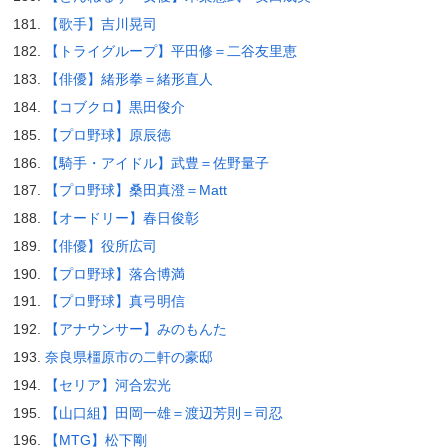
【歌手】吉川晃司
【トライグループ】平田修＝二谷友里恵
【俳優】緒形拳＝緒形直人
【コブクロ】黒田俊介
【プロ野球】原辰徳
【騎手・アイドル】武豊＝佐野量子
【プロ野球】桑田真澄＝Matt
【オードリー】春日俊彰
【俳優】役所広司
【プロ野球】落合博満
【プロ野球】真弓明信
【アナウンサー】みのもんた
奈良県橿原市の二軒の豪邸
【セリア】河合宏光
【山口組】田岡一雄＝渡辺芳則＝司忍
【MTG】松下剛