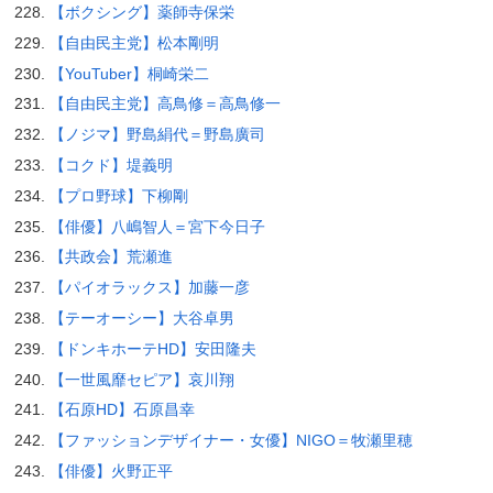
【ボクシング】薬師寺保栄
【自由民主党】松本剛明
【YouTuber】桐崎栄二
【自由民主党】高鳥修＝高鳥修一
【ノジマ】野島絹代＝野島廣司
【コクド】堤義明
【プロ野球】下柳剛
【俳優】八嶋智人＝宮下今日子
【共政会】荒瀬進
【パイオラックス】加藤一彦
【テーオーシー】大谷卓男
【ドンキホーテHD】安田隆夫
【一世風靡セピア】哀川翔
【石原HD】石原昌幸
【ファッションデザイナー・女優】NIGO＝牧瀬里穂
【俳優】火野正平