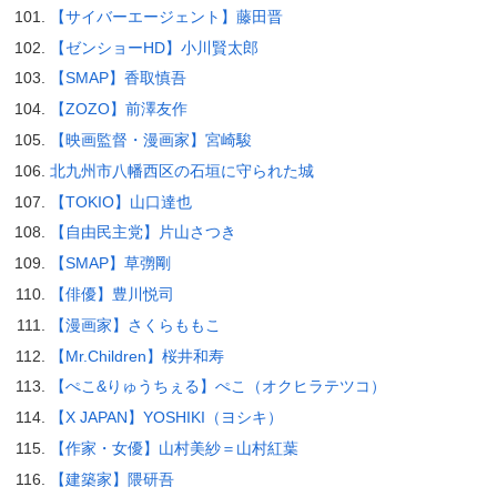
【サイバーエージェント】藤田晋
【ゼンショーHD】小川賢太郎
【SMAP】香取慎吾
【ZOZO】前澤友作
【映画監督・漫画家】宮崎駿
北九州市八幡西区の石垣に守られた城
【TOKIO】山口達也
【自由民主党】片山さつき
【SMAP】草彅剛
【俳優】豊川悦司
【漫画家】さくらももこ
【Mr.Children】桜井和寿
【ぺこ&りゅうちぇる】ぺこ（オクヒラテツコ）
【X JAPAN】YOSHIKI（ヨシキ）
【作家・女優】山村美紗＝山村紅葉
【建築家】隈研吾