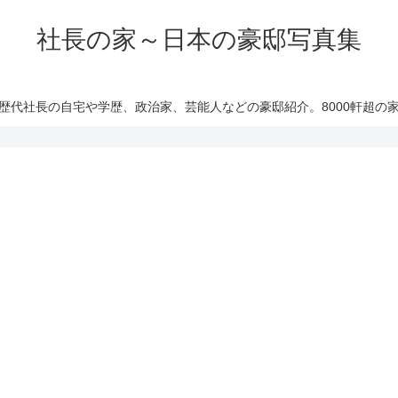
社長の家～日本の豪邸写真集
歴代社長の自宅や学歴、政治家、芸能人などの豪邸紹介。8000軒超の