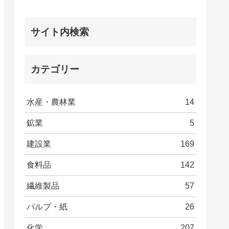
サイト内検索
カテゴリー
水産・農林業
14
鉱業
5
建設業
169
食料品
142
繊維製品
57
パルプ・紙
26
化学
207