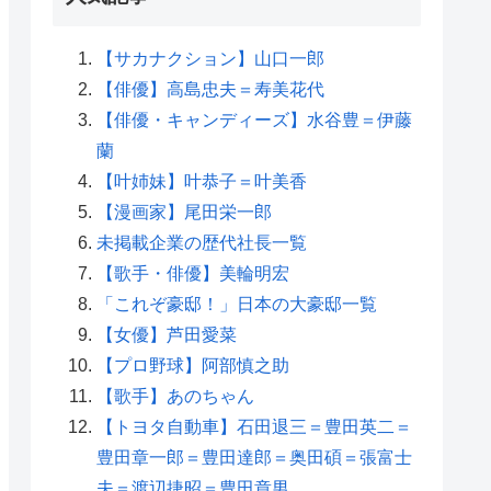
【サカナクション】山口一郎
【俳優】高島忠夫＝寿美花代
【俳優・キャンディーズ】水谷豊＝伊藤
蘭
【叶姉妹】叶恭子＝叶美香
【漫画家】尾田栄一郎
未掲載企業の歴代社長一覧
【歌手・俳優】美輪明宏
「これぞ豪邸！」日本の大豪邸一覧
【女優】芦田愛菜
【プロ野球】阿部慎之助
【歌手】あのちゃん
【トヨタ自動車】石田退三＝豊田英二＝
豊田章一郎＝豊田達郎＝奥田碩＝張富士
夫＝渡辺捷昭＝豊田章男