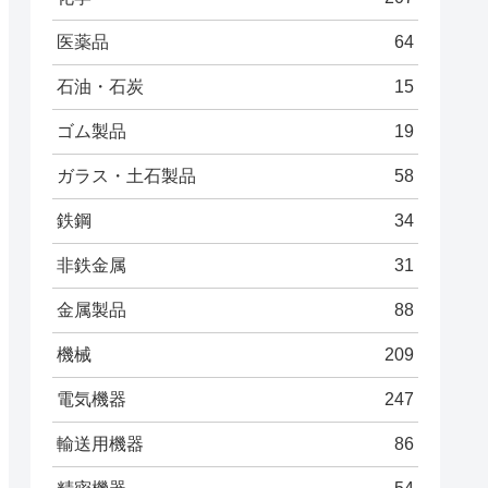
医薬品
64
石油・石炭
15
ゴム製品
19
ガラス・土石製品
58
鉄鋼
34
非鉄金属
31
金属製品
88
機械
209
電気機器
247
輸送用機器
86