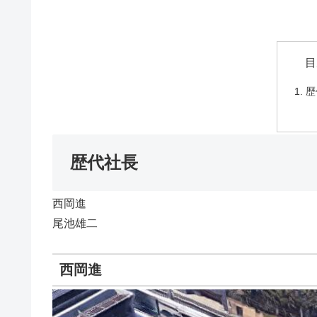
目
歴
歴代社長
西岡進
尾池雄二
西岡進