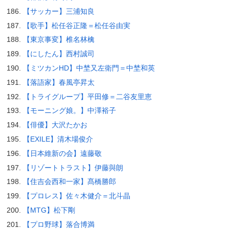
【サッカー】三浦知良
【歌手】松任谷正隆＝松任谷由実
【東京事変】椎名林檎
【にしたん】西村誠司
【ミツカンHD】中埜又左衛門＝中埜和英
【落語家】春風亭昇太
【トライグループ】平田修＝二谷友里恵
【モーニング娘。】中澤裕子
【俳優】大沢たかお
【EXILE】清木場俊介
【日本維新の会】遠藤敬
【リゾートトラスト】伊藤與朗
【住吉会西和一家】髙橋勝郎
【プロレス】佐々木健介＝北斗晶
【MTG】松下剛
【プロ野球】落合博満