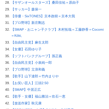
【サザンオールスターズ】桑田佳祐＝原由子
【サッカー】森保一
【俳優・SixTONES】京本政樹＝京本大我
【プロ野球】新庄剛志
【SMAP・おニャン子クラブ】木村拓哉＝工藤静香＝Cocomi
＝Kōki,
【自由民主党】麻生太郎
【女優】石田ゆり子
【ソフトバンクグループ】孫正義
【自由民主党】小泉純一郎
【プロ野球】立浪和義
【歌手】山下達郎＝竹内まりや
【お笑い芸人】江頭2:50
【SMAP】中居正広
【歌手・女優】福山雅治＝吹石一恵
【放送作家】秋元康