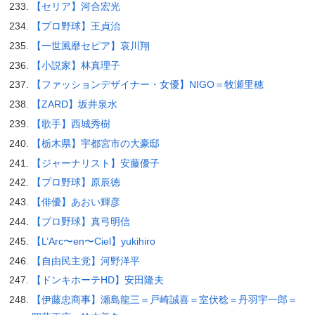
【セリア】河合宏光
【プロ野球】王貞治
【一世風靡セピア】哀川翔
【小説家】林真理子
【ファッションデザイナー・女優】NIGO＝牧瀬里穂
【ZARD】坂井泉水
【歌手】西城秀樹
【栃木県】宇都宮市の大豪邸
【ジャーナリスト】安藤優子
【プロ野球】原辰徳
【俳優】あおい輝彦
【プロ野球】真弓明信
【L’Arc〜en〜Ciel】yukihiro
【自由民主党】河野洋平
【ドンキホーテHD】安田隆夫
【伊藤忠商事】瀬島龍三＝戸崎誠喜＝室伏稔＝丹羽宇一郎＝