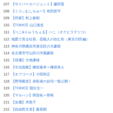
【サイバーエージェント】藤田晋
【くりぃむしちゅー】有田哲平
【作家】村上春樹
【TOKIO】山口達也
【ぺこ&りゅうちぇる】ぺこ（オクヒラテツコ）
地図で見る社長、芸能人の住む街（東京23区編）
神奈川県横浜市港北区の大豪邸
名古屋市守山区の洋風豪邸
【俳優】大地康雄
【今治造船】檜垣俊幸＝檜垣幸人
【オフコース】小田和正
【野球殿堂】表彰者の自宅一覧公開！
【TOKIO】国分太一
【マルハン】韓昌祐＝韓裕
【女優】岸恵子
【自由民主党】森喜朗