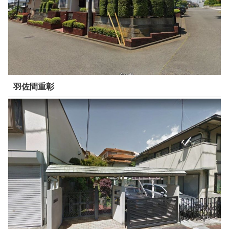
羽佐間重彰