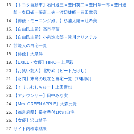
【トヨタ自動車】石田退三＝豊田英二＝豊田章一郎＝豊田達
郎＝奥田碩＝張富士夫＝渡辺捷昭＝豊田章男
【俳優・モーニング娘。】杉浦太陽＝辻希美
【自由民主党】高市早苗
【自由民主党】小泉進次郎＝滝川クリステル
芸能人の自宅一覧
【俳優】大泉洋
【EXILE・女優】HIRO＝上戸彩
【お笑い芸人】北野武（ビートたけし）
【財閥】末裔の現在と自宅一覧（75財閥）
【くりぃむしちゅー】上田晋也
【アナウンサー】田中みな実
【Mrs. GREEN APPLE】大森元貴
【都道府県】長者番付1位の自宅
【女優】沢口靖子
サイト内検索結果