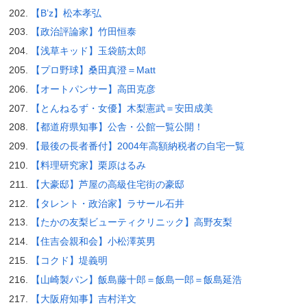
【B’z】松本孝弘
【政治評論家】竹田恒泰
【浅草キッド】玉袋筋太郎
【プロ野球】桑田真澄＝Matt
【オートパンサー】高田克彦
【とんねるず・女優】木梨憲武＝安田成美
【都道府県知事】公舎・公館一覧公開！
【最後の長者番付】2004年高額納税者の自宅一覧
【料理研究家】栗原はるみ
【大豪邸】芦屋の高級住宅街の豪邸
【タレント・政治家】ラサール石井
【たかの友梨ビューティクリニック】高野友梨
【住吉会親和会】小松澤英男
【コクド】堤義明
【山崎製パン】飯島藤十郎＝飯島一郎＝飯島延浩
【大阪府知事】吉村洋文