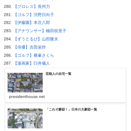
【プロレス】長州力
【ゴルフ】渋野日向子
【伊藤園】本庄八郎
【アナウンサー】楠田枝里子
【ずうとるび】山田隆夫
【俳優】吉田栄作
【ゴルフ】横峯さくら
【漫画家】臼井儀人
芸能人の自宅一覧
presidenthouse.net
「これぞ豪邸！」日本の大豪邸一覧