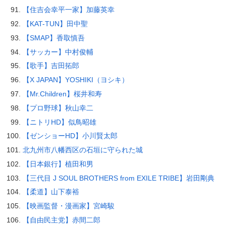
【住吉会幸平一家】加藤英幸
【KAT-TUN】田中聖
【SMAP】香取慎吾
【サッカー】中村俊輔
【歌手】吉田拓郎
【X JAPAN】YOSHIKI（ヨシキ）
【Mr.Children】桜井和寿
【プロ野球】秋山幸二
【ニトリHD】似鳥昭雄
【ゼンショーHD】小川賢太郎
北九州市八幡西区の石垣に守られた城
【日本銀行】植田和男
【三代目 J SOUL BROTHERS from EXILE TRIBE】岩田剛典
【柔道】山下泰裕
【映画監督・漫画家】宮崎駿
【自由民主党】赤間二郎