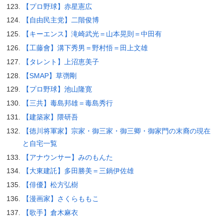
【プロ野球】赤星憲広
【自由民主党】二階俊博
【キーエンス】滝崎武光＝山本晃則＝中田有
【工藤會】溝下秀男＝野村悟＝田上文雄
【タレント】上沼恵美子
【SMAP】草彅剛
【プロ野球】池山隆寛
【三共】毒島邦雄＝毒島秀行
【建築家】隈研吾
【徳川将軍家】宗家・御三家・御三卿・御家門の末裔の現在
と自宅一覧
【アナウンサー】みのもんた
【大東建託】多田勝美＝三鍋伊佐雄
【俳優】松方弘樹
【漫画家】さくらももこ
【歌手】倉木麻衣