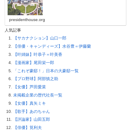
presidenthouse.org
人気記事
【サカナクション】山口一郎
【俳優・キャンディーズ】水谷豊＝伊藤蘭
【叶姉妹】叶恭子＝叶美香
【漫画家】尾田栄一郎
「これぞ豪邸！」日本の大豪邸一覧
【プロ野球】阿部慎之助
【女優】芦田愛菜
未掲載企業の歴代社長一覧
【女優】真矢ミキ
【歌手】あのちゃん
【評論家】山田五郎
【俳優】筧利夫