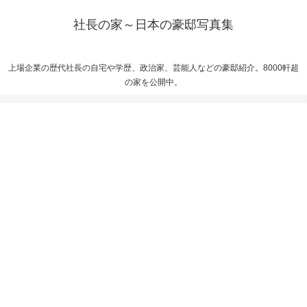
社長の家～日本の豪邸写真集
上場企業の歴代社長の自宅や学歴、政治家、芸能人などの豪邸紹介。8000軒超
の家を公開中。