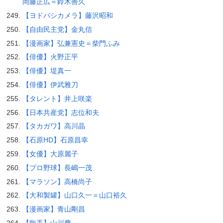
岡藤正広＝鈴木善久
【ヨドバシカメラ】藤沢昭和
【自由民主党】金丸信
【漫画家】弘兼憲史＝柴門ふみ
【俳優】火野正平
【俳優】堤真一
【俳優】伊武雅刀
【タレント】井上咲楽
【日本共産党】志位和夫
【タカガワ】高川晶
【石原HD】石原昌幸
【女優】大原麗子
【プロ野球】長嶋一茂
【マラソン】高橋尚子
【大和製罐】山口久一＝山口裕久
【漫画家】青山剛昌
【歌手】山川豊