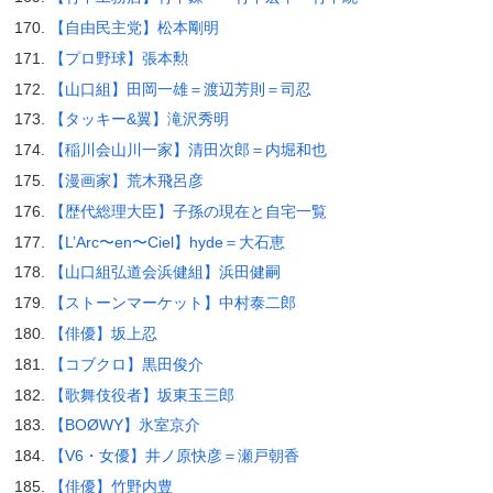
【自由民主党】松本剛明
【プロ野球】張本勲
【山口組】田岡一雄＝渡辺芳則＝司忍
【タッキー&翼】滝沢秀明
【稲川会山川一家】清田次郎＝内堀和也
【漫画家】荒木飛呂彦
【歴代総理大臣】子孫の現在と自宅一覧
【L’Arc〜en〜Ciel】hyde＝大石恵
【山口組弘道会浜健組】浜田健嗣
【ストーンマーケット】中村泰二郎
【俳優】坂上忍
【コブクロ】黒田俊介
【歌舞伎役者】坂東玉三郎
【BOØWY】氷室京介
【V6・女優】井ノ原快彦＝瀬戸朝香
【俳優】竹野内豊