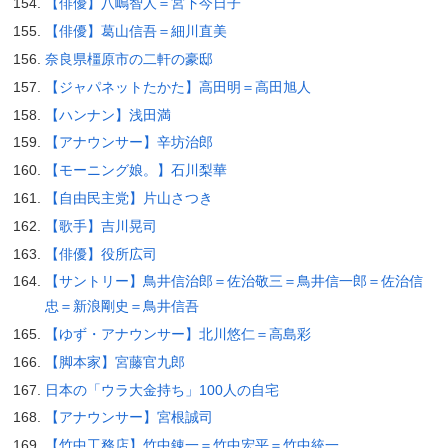
【俳優】八嶋智人＝宮下今日子
【俳優】葛山信吾＝細川直美
奈良県橿原市の二軒の豪邸
【ジャパネットたかた】高田明＝高田旭人
【ハンナン】浅田満
【アナウンサー】辛坊治郎
【モーニング娘。】石川梨華
【自由民主党】片山さつき
【歌手】吉川晃司
【俳優】役所広司
【サントリー】鳥井信治郎＝佐治敬三＝鳥井信一郎＝佐治信
忠＝新浪剛史＝鳥井信吾
【ゆず・アナウンサー】北川悠仁＝高島彩
【脚本家】宮藤官九郎
日本の「ウラ大金持ち」100人の自宅
【アナウンサー】宮根誠司
【竹中工務店】竹中錬一＝竹中宏平＝竹中統一