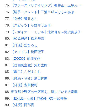
【ファーストリテイリング】柳井正＝玉塚元一
【騎手・タレント】三浦皇成＝ほしのあき
【女優】菅井きん
【スピッツ】草野マサムネ
【デザイナー・モデル】滝沢伸介＝滝沢眞規子
【松原興産】松原基浩
【俳優】舘ひろし
【アイドル】松田聖子
【ZOZO】前澤友作
【自由民主党】河野太郎
【歌手】さだまさし
【紳助・竜介】島田紳助
【俳優】豊川悦司
東京都中野区の一区画を占拠している大豪邸
【EXILE・女優】TAKAHIRO＝武井咲
【俳優】阿部寛