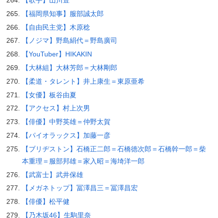
【福岡県知事】服部誠太郎
【自由民主党】木原稔
【ノジマ】野島絹代＝野島廣司
【YouTuber】HIKAKIN
【大林組】大林芳郎＝大林剛郎
【柔道・タレント】井上康生＝東原亜希
【女優】板谷由夏
【アクセス】村上次男
【俳優】中野英雄＝仲野太賀
【パイオラックス】加藤一彦
【ブリヂストン】石橋正二郎＝石橋徳次郎＝石橋幹一郎＝柴
本重理＝服部邦雄＝家入昭＝海埼洋一郎
【武富士】武井保雄
【メガネトップ】冨澤昌三＝冨澤昌宏
【俳優】松平健
【乃木坂46】生駒里奈