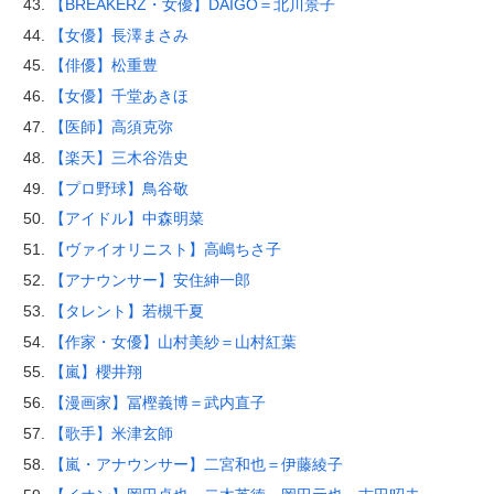
【BREAKERZ・女優】DAIGO＝北川景子
【女優】長澤まさみ
【俳優】松重豊
【女優】千堂あきほ
【医師】高須克弥
【楽天】三木谷浩史
【プロ野球】鳥谷敬
【アイドル】中森明菜
【ヴァイオリニスト】高嶋ちさ子
【アナウンサー】安住紳一郎
【タレント】若槻千夏
【作家・女優】山村美紗＝山村紅葉
【嵐】櫻井翔
【漫画家】冨樫義博＝武内直子
【歌手】米津玄師
【嵐・アナウンサー】二宮和也＝伊藤綾子