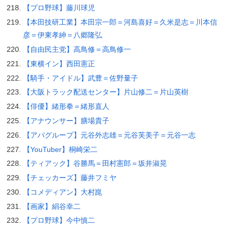
【プロ野球】藤川球児
【本田技研工業】本田宗一郎＝河島喜好＝久米是志＝川本信
彦＝伊東孝紳＝八郷隆弘
【自由民主党】高鳥修＝高鳥修一
【東横イン】西田憲正
【騎手・アイドル】武豊＝佐野量子
【大阪トラック配送センター】片山修二＝片山英樹
【俳優】緒形拳＝緒形直人
【アナウンサー】膳場貴子
【アパグループ】元谷外志雄＝元谷芙美子＝元谷一志
【YouTuber】桐崎栄二
【ティアック】谷勝馬＝田村憲郎＝坂井淑晃
【チェッカーズ】藤井フミヤ
【コメディアン】大村崑
【画家】絹谷幸二
【プロ野球】今中慎二