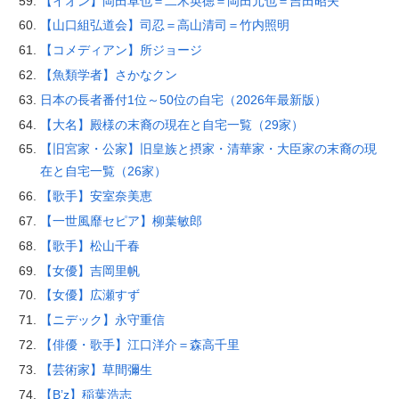
【イオン】岡田卓也＝二木英徳＝岡田元也＝吉田昭夫
【山口組弘道会】司忍＝高山清司＝竹内照明
【コメディアン】所ジョージ
【魚類学者】さかなクン
日本の長者番付1位～50位の自宅（2026年最新版）
【大名】殿様の末裔の現在と自宅一覧（29家）
【旧宮家・公家】旧皇族と摂家・清華家・大臣家の末裔の現
在と自宅一覧（26家）
【歌手】安室奈美恵
【一世風靡セピア】柳葉敏郎
【歌手】松山千春
【女優】吉岡里帆
【女優】広瀬すず
【ニデック】永守重信
【俳優・歌手】江口洋介＝森高千里
【芸術家】草間彌生
【B’z】稲葉浩志