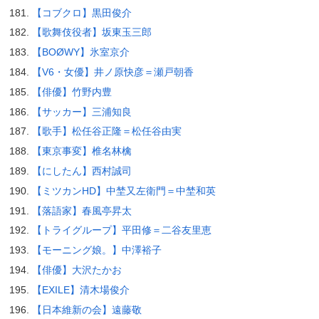
【コブクロ】黒田俊介
【歌舞伎役者】坂東玉三郎
【BOØWY】氷室京介
【V6・女優】井ノ原快彦＝瀬戸朝香
【俳優】竹野内豊
【サッカー】三浦知良
【歌手】松任谷正隆＝松任谷由実
【東京事変】椎名林檎
【にしたん】西村誠司
【ミツカンHD】中埜又左衛門＝中埜和英
【落語家】春風亭昇太
【トライグループ】平田修＝二谷友里恵
【モーニング娘。】中澤裕子
【俳優】大沢たかお
【EXILE】清木場俊介
【日本維新の会】遠藤敬