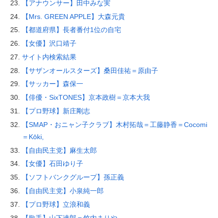
【アナウンサー】田中みな実
【Mrs. GREEN APPLE】大森元貴
【都道府県】長者番付1位の自宅
【女優】沢口靖子
サイト内検索結果
【サザンオールスターズ】桑田佳祐＝原由子
【サッカー】森保一
【俳優・SixTONES】京本政樹＝京本大我
【プロ野球】新庄剛志
【SMAP・おニャン子クラブ】木村拓哉＝工藤静香＝Cocomi
＝Kōki,
【自由民主党】麻生太郎
【女優】石田ゆり子
【ソフトバンクグループ】孫正義
【自由民主党】小泉純一郎
【プロ野球】立浪和義
【歌手】山下達郎＝竹内まりや