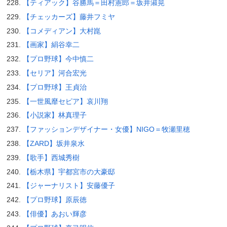
【ティアック】谷勝馬＝田村憲郎＝坂井淑晃
【チェッカーズ】藤井フミヤ
【コメディアン】大村崑
【画家】絹谷幸二
【プロ野球】今中慎二
【セリア】河合宏光
【プロ野球】王貞治
【一世風靡セピア】哀川翔
【小説家】林真理子
【ファッションデザイナー・女優】NIGO＝牧瀬里穂
【ZARD】坂井泉水
【歌手】西城秀樹
【栃木県】宇都宮市の大豪邸
【ジャーナリスト】安藤優子
【プロ野球】原辰徳
【俳優】あおい輝彦