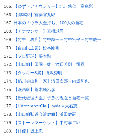
【ゆず・アナウンサー】北川悠仁＝高島彩
【脚本家】宮藤官九郎
日本の「ウラ大金持ち」100人の自宅
【アナウンサー】宮根誠司
【竹中工務店】竹中錬一＝竹中宏平＝竹中統一
【自由民主党】松本剛明
【プロ野球】張本勲
【山口組】田岡一雄＝渡辺芳則＝司忍
【タッキー&翼】滝沢秀明
【稲川会山川一家】清田次郎＝内堀和也
【漫画家】荒木飛呂彦
【歴代総理大臣】子孫の現在と自宅一覧
【L’Arc〜en〜Ciel】hyde＝大石恵
【山口組弘道会浜健組】浜田健嗣
【ストーンマーケット】中村泰二郎
【俳優】坂上忍