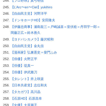
【プロ野球】真弓明信
【L’Arc〜en〜Ciel】yukihiro
【自由民主党】河野洋平
【ドンキホーテHD】安田隆夫
【伊藤忠商事】瀬島龍三＝戸崎誠喜＝室伏稔＝丹羽宇一郎＝
岡藤正広＝鈴木善久
【ヨドバシカメラ】藤沢昭和
【自由民主党】金丸信
【漫画家】弘兼憲史＝柴門ふみ
【俳優】火野正平
【俳優】堤真一
【俳優】伊武雅刀
【タレント】井上咲楽
【日本共産党】志位和夫
【タカガワ】高川晶
【石原HD】石原昌幸
【女優】大原麗子