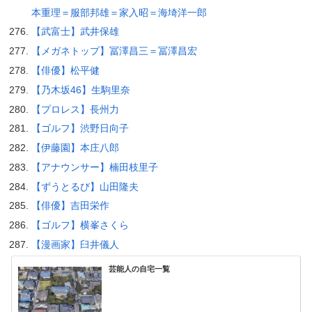
本重理＝服部邦雄＝家入昭＝海埼洋一郎
【武富士】武井保雄
【メガネトップ】冨澤昌三＝冨澤昌宏
【俳優】松平健
【乃木坂46】生駒里奈
【プロレス】長州力
【ゴルフ】渋野日向子
【伊藤園】本庄八郎
【アナウンサー】楠田枝里子
【ずうとるび】山田隆夫
【俳優】吉田栄作
【ゴルフ】横峯さくら
【漫画家】臼井儀人
芸能人の自宅一覧