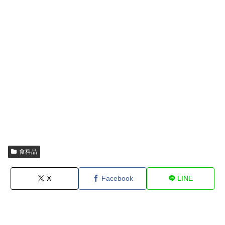
食料品
X
Facebook
LINE