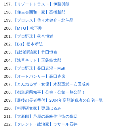
【リゾートトラスト】伊藤與朗
【住吉会西和一家】髙橋勝郎
【プロレス】佐々木健介＝北斗晶
【MTG】松下剛
【プロ野球】落合博満
【B’z】松本孝弘
【政治評論家】竹田恒泰
【浅草キッド】玉袋筋太郎
【プロ野球】桑田真澄＝Matt
【オートパンサー】高田克彦
【とんねるず・女優】木梨憲武＝安田成美
【都道府県知事】公舎・公館一覧公開！
【最後の長者番付】2004年高額納税者の自宅一覧
【料理研究家】栗原はるみ
【大豪邸】芦屋の高級住宅街の豪邸
【タレント・政治家】ラサール石井