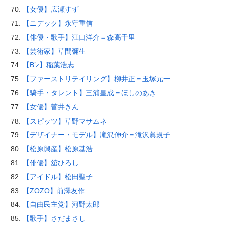
【女優】広瀬すず
【ニデック】永守重信
【俳優・歌手】江口洋介＝森高千里
【芸術家】草間彌生
【B’z】稲葉浩志
【ファーストリテイリング】柳井正＝玉塚元一
【騎手・タレント】三浦皇成＝ほしのあき
【女優】菅井きん
【スピッツ】草野マサムネ
【デザイナー・モデル】滝沢伸介＝滝沢眞規子
【松原興産】松原基浩
【俳優】舘ひろし
【アイドル】松田聖子
【ZOZO】前澤友作
【自由民主党】河野太郎
【歌手】さだまさし