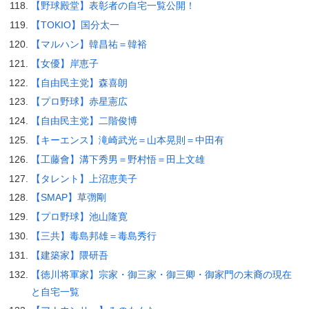
【野球殿堂】表彰者の自宅一覧公開！
【TOKIO】国分太一
【マルハン】韓昌祐＝韓裕
【女優】岸恵子
【自由民主党】森喜朗
【プロ野球】赤星憲広
【自由民主党】二階俊博
【キーエンス】滝崎武光＝山本晃則＝中田有
【工藤會】溝下秀男＝野村悟＝田上文雄
【タレント】上沼恵美子
【SMAP】草彅剛
【プロ野球】池山隆寛
【三共】毒島邦雄＝毒島秀行
【建築家】隈研吾
【徳川将軍家】宗家・御三家・御三卿・御家門の末裔の現在
と自宅一覧