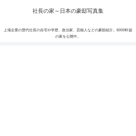
社長の家～日本の豪邸写真集
上場企業の歴代社長の自宅や学歴、政治家、芸能人などの豪邸紹介。8000軒超
の家を公開中。