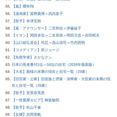
【嵐】櫻井翔
【漫画家】冨樫義博＝武内直子
【歌手】米津玄師
【嵐・アナウンサー】二宮和也＝伊藤綾子
【イオン】岡田卓也＝二木英徳＝岡田元也＝吉田昭夫
【山口組弘道会】司忍＝高山清司＝竹内照明
【コメディアン】所ジョージ
【魚類学者】さかなクン
日本の長者番付1位～50位の自宅（2026年最新版）
【大名】殿様の末裔の現在と自宅一覧（29家）
【旧宮家・公家】旧皇族と摂家・清華家・大臣家の末裔の現
在と自宅一覧（26家）
【歌手】安室奈美恵
【一世風靡セピア】柳葉敏郎
【歌手】松山千春
【女優】吉岡里帆