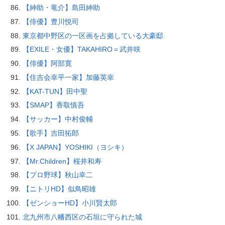
【紳助・竜介】島田紳助
【俳優】豊川悦司
東京都中野区の一区画を占拠している大豪邸
【EXILE・女優】TAKAHIRO＝武井咲
【俳優】阿部寛
【住吉会幸平一家】加藤英幸
【KAT-TUN】田中聖
【SMAP】香取慎吾
【サッカー】中村俊輔
【歌手】吉田拓郎
【X JAPAN】YOSHIKI（ヨシキ）
【Mr.Children】桜井和寿
【プロ野球】秋山幸二
【ニトリHD】似鳥昭雄
【ゼンショーHD】小川賢太郎
北九州市八幡西区の石垣に守られた城