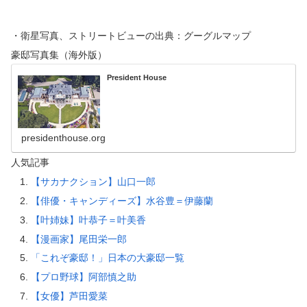
・衛星写真、ストリートビューの出典：グーグルマップ
豪邸写真集（海外版）
President House
presidenthouse.org
人気記事
【サカナクション】山口一郎
【俳優・キャンディーズ】水谷豊＝伊藤蘭
【叶姉妹】叶恭子＝叶美香
【漫画家】尾田栄一郎
「これぞ豪邸！」日本の大豪邸一覧
【プロ野球】阿部慎之助
【女優】芦田愛菜