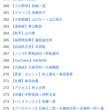
【プロ野球】長嶋一茂
【マラソン】高橋尚子
【大和製罐】山口久一＝山口裕久
【漫画家】青山剛昌
【歌手】山川豊
【福岡県知事】服部誠太郎
【自由民主党】木原稔
【ノジマ】野島絹代＝野島廣司
【YouTuber】HIKAKIN
【大林組】大林芳郎＝大林剛郎
【柔道・タレント】井上康生＝東原亜希
【女優】板谷由夏
【アクセス】村上次男
【俳優】中野英雄＝仲野太賀
【パイオラックス】加藤一彦
【ブリヂストン】石橋正二郎＝石橋徳次郎＝石橋幹一郎＝柴