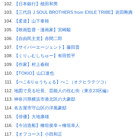
【日本銀行】植田和男
【三代目 J SOUL BROTHERS from EXILE TRIBE】岩田剛典
【柔道】山下泰裕
【映画監督・漫画家】宮崎駿
【自由民主党】赤間二郎
【サイバーエージェント】藤田晋
【くりぃむしちゅー】有田哲平
【作家】村上春樹
【TOKIO】山口達也
【ぺこ&りゅうちぇる】ぺこ（オクヒラテツコ）
地図で見る社長、芸能人の住む街（東京23区編）
神奈川県横浜市港北区の大豪邸
名古屋市守山区の洋風豪邸
【俳優】大地康雄
【今治造船】檜垣俊幸＝檜垣幸人
【オフコース】小田和正