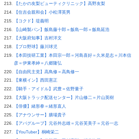
【たかの友梨ビューティクリニック】高野友梨
【住吉会親和会】小松澤英男
【コクド】堤義明
【山崎製パン】飯島藤十郎＝飯島一郎＝飯島延浩
【大阪府知事】吉村洋文
【プロ野球】藤川球児
【本田技研工業】本田宗一郎＝河島喜好＝久米是志＝川本信
彦＝伊東孝紳＝八郷隆弘
【自由民主党】高鳥修＝高鳥修一
【東横イン】西田憲正
【騎手・アイドル】武豊＝佐野量子
【大阪トラック配送センター】片山修二＝片山英樹
【俳優】緒形拳＝緒形直人
【アナウンサー】膳場貴子
【アパグループ】元谷外志雄＝元谷芙美子＝元谷一志
【YouTuber】桐崎栄二