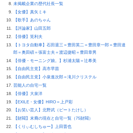
未掲載企業の歴代社長一覧
【女優】真矢ミキ
【歌手】あのちゃん
【評論家】山田五郎
【俳優】筧利夫
【トヨタ自動車】石田退三＝豊田英二＝豊田章一郎＝豊田達
郎＝奥田碩＝張富士夫＝渡辺捷昭＝豊田章男
【俳優・モーニング娘。】杉浦太陽＝辻希美
【自由民主党】高市早苗
【自由民主党】小泉進次郎＝滝川クリステル
芸能人の自宅一覧
【俳優】大泉洋
【EXILE・女優】HIRO＝上戸彩
【お笑い芸人】北野武（ビートたけし）
【財閥】末裔の現在と自宅一覧（75財閥）
【くりぃむしちゅー】上田晋也