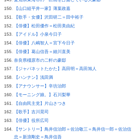
【山口組平井一家】薄葉政嘉
【歌手・女優】沢田研二＝田中裕子
【俳優】松田優作＝松田美由紀
【アイドル】小泉今日子
【俳優】八嶋智人＝宮下今日子
【俳優】葛山信吾＝細川直美
奈良県橿原市の二軒の豪邸
【ジャパネットたかた】高田明＝高田旭人
【ハンナン】浅田満
【アナウンサー】辛坊治郎
【モーニング娘。】石川梨華
【自由民主党】片山さつき
【歌手】吉川晃司
【俳優】役所広司
【サントリー】鳥井信治郎＝佐治敬三＝鳥井信一郎＝佐治信
忠＝新浪剛史＝鳥井信吾