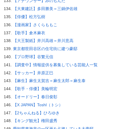
【アナウンサー】みのもんた
【大東建託】多田勝美＝三鍋伊佐雄
【俳優】松方弘樹
【漫画家】さくらももこ
【歌手】倉木麻衣
【大王製紙】井川高雄＝井川意高
東京都世田谷区の住宅街に建つ豪邸
【プロ野球】谷繁元信
【調査中】情報提供を募集している芸能人一覧
【サッカー】井原正巳
【麻生】麻生太賀吉＝麻生太郎＝麻生泰
【歌手・俳優】美輪明宏
【オードリー】春日俊彰
【X JAPAN】Toshl（トシ）
【2ちゃんねる】ひろゆき
【キング観光】権田盛秀
愛知県東海市の一区画を占拠している大豪邸