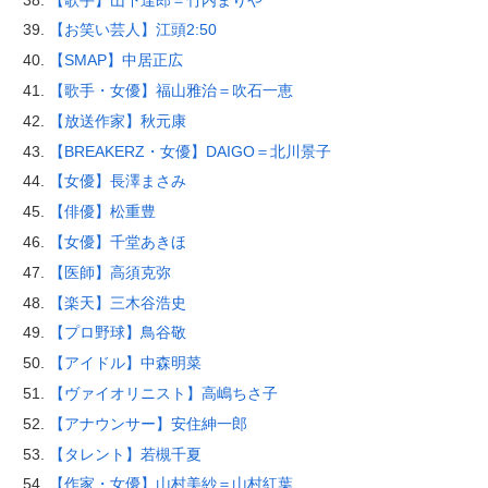
【お笑い芸人】江頭2:50
【SMAP】中居正広
【歌手・女優】福山雅治＝吹石一恵
【放送作家】秋元康
【BREAKERZ・女優】DAIGO＝北川景子
【女優】長澤まさみ
【俳優】松重豊
【女優】千堂あきほ
【医師】高須克弥
【楽天】三木谷浩史
【プロ野球】鳥谷敬
【アイドル】中森明菜
【ヴァイオリニスト】高嶋ちさ子
【アナウンサー】安住紳一郎
【タレント】若槻千夏
【作家・女優】山村美紗＝山村紅葉