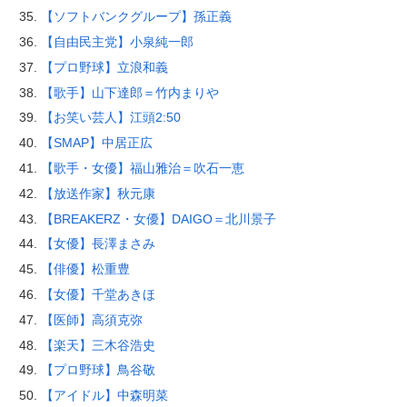
【ソフトバンクグループ】孫正義
【自由民主党】小泉純一郎
【プロ野球】立浪和義
【歌手】山下達郎＝竹内まりや
【お笑い芸人】江頭2:50
【SMAP】中居正広
【歌手・女優】福山雅治＝吹石一恵
【放送作家】秋元康
【BREAKERZ・女優】DAIGO＝北川景子
【女優】長澤まさみ
【俳優】松重豊
【女優】千堂あきほ
【医師】高須克弥
【楽天】三木谷浩史
【プロ野球】鳥谷敬
【アイドル】中森明菜