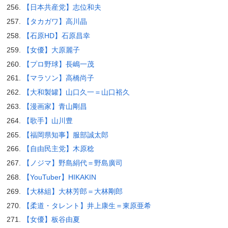
【日本共産党】志位和夫
【タカガワ】高川晶
【石原HD】石原昌幸
【女優】大原麗子
【プロ野球】長嶋一茂
【マラソン】高橋尚子
【大和製罐】山口久一＝山口裕久
【漫画家】青山剛昌
【歌手】山川豊
【福岡県知事】服部誠太郎
【自由民主党】木原稔
【ノジマ】野島絹代＝野島廣司
【YouTuber】HIKAKIN
【大林組】大林芳郎＝大林剛郎
【柔道・タレント】井上康生＝東原亜希
【女優】板谷由夏