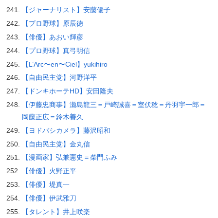
【ジャーナリスト】安藤優子
【プロ野球】原辰徳
【俳優】あおい輝彦
【プロ野球】真弓明信
【L’Arc〜en〜Ciel】yukihiro
【自由民主党】河野洋平
【ドンキホーテHD】安田隆夫
【伊藤忠商事】瀬島龍三＝戸崎誠喜＝室伏稔＝丹羽宇一郎＝
岡藤正広＝鈴木善久
【ヨドバシカメラ】藤沢昭和
【自由民主党】金丸信
【漫画家】弘兼憲史＝柴門ふみ
【俳優】火野正平
【俳優】堤真一
【俳優】伊武雅刀
【タレント】井上咲楽