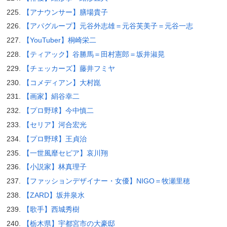
【アナウンサー】膳場貴子
【アパグループ】元谷外志雄＝元谷芙美子＝元谷一志
【YouTuber】桐崎栄二
【ティアック】谷勝馬＝田村憲郎＝坂井淑晃
【チェッカーズ】藤井フミヤ
【コメディアン】大村崑
【画家】絹谷幸二
【プロ野球】今中慎二
【セリア】河合宏光
【プロ野球】王貞治
【一世風靡セピア】哀川翔
【小説家】林真理子
【ファッションデザイナー・女優】NIGO＝牧瀬里穂
【ZARD】坂井泉水
【歌手】西城秀樹
【栃木県】宇都宮市の大豪邸