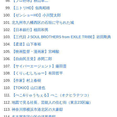
【プロ野球】秋山幸二
【ニトリHD】似鳥昭雄
【ゼンショーHD】小川賢太郎
北九州市八幡西区の石垣に守られた城
【日本銀行】植田和男
【三代目 J SOUL BROTHERS from EXILE TRIBE】岩田剛典
【柔道】山下泰裕
【映画監督・漫画家】宮崎駿
【自由民主党】赤間二郎
【サイバーエージェント】藤田晋
【くりぃむしちゅー】有田哲平
【作家】村上春樹
【TOKIO】山口達也
【ぺこ&りゅうちぇる】ぺこ（オクヒラテツコ）
地図で見る社長、芸能人の住む街（東京23区編）
神奈川県横浜市港北区の大豪邸
名古屋市守山区の洋風豪邸