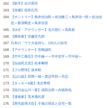
【歌手】吉川晃司
【俳優】役所広司
【サントリー】鳥井信治郎＝佐治敬三＝鳥井信一郎＝佐治信
忠＝新浪剛史＝鳥井信吾
【ゆず・アナウンサー】北川悠仁＝高島彩
【脚本家】宮藤官九郎
日本の「ウラ大金持ち」100人の自宅
【アナウンサー】宮根誠司
【竹中工務店】竹中錬一＝竹中宏平＝竹中統一
【自由民主党】松本剛明
【プロ野球】張本勲
【山口組】田岡一雄＝渡辺芳則＝司忍
【タッキー&翼】滝沢秀明
【稲川会山川一家】清田次郎＝内堀和也
【漫画家】荒木飛呂彦
【歴代総理大臣】子孫の現在と自宅一覧