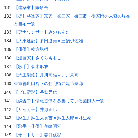
【建築家】隈研吾
【徳川将軍家】宗家・御三家・御三卿・御家門の末裔の現在
と自宅一覧
【アナウンサー】みのもんた
【大東建託】多田勝美＝三鍋伊佐雄
【俳優】松方弘樹
【漫画家】さくらももこ
【歌手】倉木麻衣
【大王製紙】井川高雄＝井川意高
東京都世田谷区の住宅街に建つ豪邸
【プロ野球】谷繁元信
【調査中】情報提供を募集している芸能人一覧
【サッカー】井原正巳
【麻生】麻生太賀吉＝麻生太郎＝麻生泰
【歌手・俳優】美輪明宏
【オードリー】春日俊彰