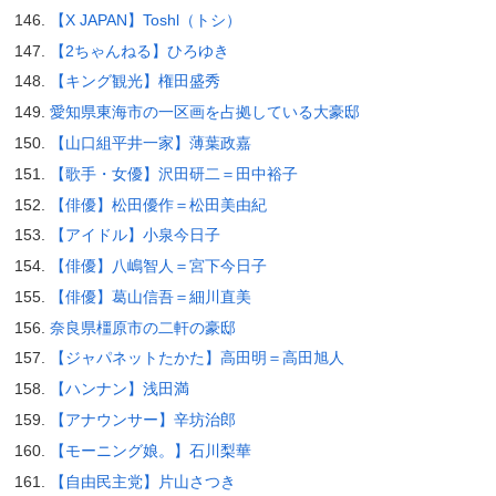
【X JAPAN】Toshl（トシ）
【2ちゃんねる】ひろゆき
【キング観光】権田盛秀
愛知県東海市の一区画を占拠している大豪邸
【山口組平井一家】薄葉政嘉
【歌手・女優】沢田研二＝田中裕子
【俳優】松田優作＝松田美由紀
【アイドル】小泉今日子
【俳優】八嶋智人＝宮下今日子
【俳優】葛山信吾＝細川直美
奈良県橿原市の二軒の豪邸
【ジャパネットたかた】高田明＝高田旭人
【ハンナン】浅田満
【アナウンサー】辛坊治郎
【モーニング娘。】石川梨華
【自由民主党】片山さつき