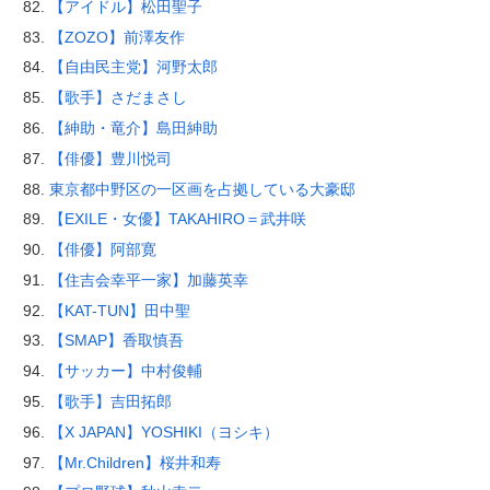
【アイドル】松田聖子
【ZOZO】前澤友作
【自由民主党】河野太郎
【歌手】さだまさし
【紳助・竜介】島田紳助
【俳優】豊川悦司
東京都中野区の一区画を占拠している大豪邸
【EXILE・女優】TAKAHIRO＝武井咲
【俳優】阿部寛
【住吉会幸平一家】加藤英幸
【KAT-TUN】田中聖
【SMAP】香取慎吾
【サッカー】中村俊輔
【歌手】吉田拓郎
【X JAPAN】YOSHIKI（ヨシキ）
【Mr.Children】桜井和寿