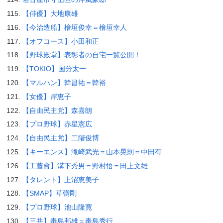
【俳優】大地康雄
【今治造船】檜垣俊幸＝檜垣幸人
【オフコース】小田和正
【野球殿堂】表彰者の自宅一覧公開！
【TOKIO】国分太一
【マルハン】韓昌祐＝韓裕
【女優】岸恵子
【自由民主党】森喜朗
【プロ野球】赤星憲広
【自由民主党】二階俊博
【キーエンス】滝崎武光＝山本晃則＝中田有
【工藤會】溝下秀男＝野村悟＝田上文雄
【タレント】上沼恵美子
【SMAP】草彅剛
【プロ野球】池山隆寛
【三共】毒島邦雄＝毒島秀行