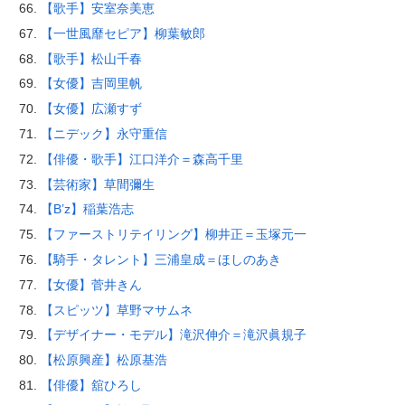
【歌手】安室奈美恵
【一世風靡セピア】柳葉敏郎
【歌手】松山千春
【女優】吉岡里帆
【女優】広瀬すず
【ニデック】永守重信
【俳優・歌手】江口洋介＝森高千里
【芸術家】草間彌生
【B’z】稲葉浩志
【ファーストリテイリング】柳井正＝玉塚元一
【騎手・タレント】三浦皇成＝ほしのあき
【女優】菅井きん
【スピッツ】草野マサムネ
【デザイナー・モデル】滝沢伸介＝滝沢眞規子
【松原興産】松原基浩
【俳優】舘ひろし