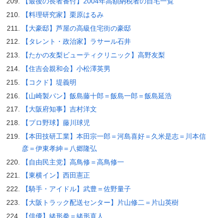
【最後の長者番付】2004年高額納税者の自宅一覧
【料理研究家】栗原はるみ
【大豪邸】芦屋の高級住宅街の豪邸
【タレント・政治家】ラサール石井
【たかの友梨ビューティクリニック】高野友梨
【住吉会親和会】小松澤英男
【コクド】堤義明
【山崎製パン】飯島藤十郎＝飯島一郎＝飯島延浩
【大阪府知事】吉村洋文
【プロ野球】藤川球児
【本田技研工業】本田宗一郎＝河島喜好＝久米是志＝川本信
彦＝伊東孝紳＝八郷隆弘
【自由民主党】高鳥修＝高鳥修一
【東横イン】西田憲正
【騎手・アイドル】武豊＝佐野量子
【大阪トラック配送センター】片山修二＝片山英樹
【俳優】緒形拳＝緒形直人