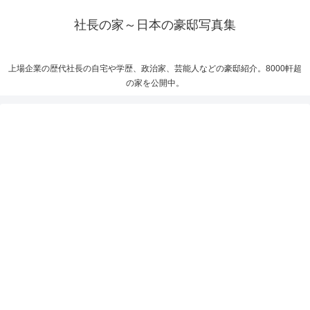
社長の家～日本の豪邸写真集
上場企業の歴代社長の自宅や学歴、政治家、芸能人などの豪邸紹介。8000軒超
の家を公開中。