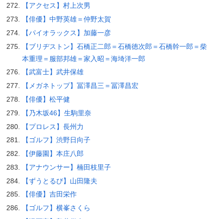
【アクセス】村上次男
【俳優】中野英雄＝仲野太賀
【パイオラックス】加藤一彦
【ブリヂストン】石橋正二郎＝石橋徳次郎＝石橋幹一郎＝柴
本重理＝服部邦雄＝家入昭＝海埼洋一郎
【武富士】武井保雄
【メガネトップ】冨澤昌三＝冨澤昌宏
【俳優】松平健
【乃木坂46】生駒里奈
【プロレス】長州力
【ゴルフ】渋野日向子
【伊藤園】本庄八郎
【アナウンサー】楠田枝里子
【ずうとるび】山田隆夫
【俳優】吉田栄作
【ゴルフ】横峯さくら