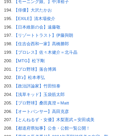
【モーニング娘。】中澤裕子
【俳優】大沢たかお
【EXILE】清木場俊介
【日本維新の会】遠藤敬
【リゾートトラスト】伊藤與朗
【住吉会西和一家】髙橋勝郎
【プロレス】佐々木健介＝北斗晶
【MTG】松下剛
【プロ野球】落合博満
【B’z】松本孝弘
【政治評論家】竹田恒泰
【浅草キッド】玉袋筋太郎
【プロ野球】桑田真澄＝Matt
【オートパンサー】高田克彦
【とんねるず・女優】木梨憲武＝安田成美
【都道府県知事】公舎・公館一覧公開！