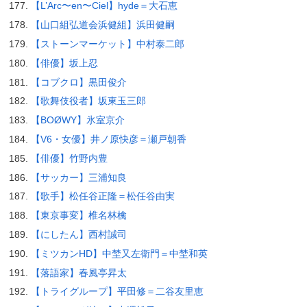
【L’Arc〜en〜Ciel】hyde＝大石恵
【山口組弘道会浜健組】浜田健嗣
【ストーンマーケット】中村泰二郎
【俳優】坂上忍
【コブクロ】黒田俊介
【歌舞伎役者】坂東玉三郎
【BOØWY】氷室京介
【V6・女優】井ノ原快彦＝瀬戸朝香
【俳優】竹野内豊
【サッカー】三浦知良
【歌手】松任谷正隆＝松任谷由実
【東京事変】椎名林檎
【にしたん】西村誠司
【ミツカンHD】中埜又左衛門＝中埜和英
【落語家】春風亭昇太
【トライグループ】平田修＝二谷友里恵