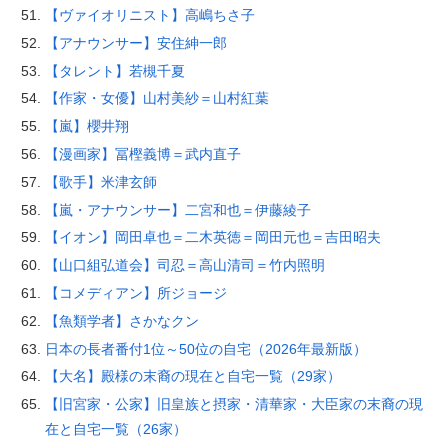
【ヴァイオリニスト】高嶋ちさ子
【アナウンサー】安住紳一郎
【タレント】若槻千夏
【作家・女優】山村美紗＝山村紅葉
【嵐】櫻井翔
【漫画家】冨樫義博＝武内直子
【歌手】米津玄師
【嵐・アナウンサー】二宮和也＝伊藤綾子
【イオン】岡田卓也＝二木英徳＝岡田元也＝吉田昭夫
【山口組弘道会】司忍＝高山清司＝竹内照明
【コメディアン】所ジョージ
【魚類学者】さかなクン
日本の長者番付1位～50位の自宅（2026年最新版）
【大名】殿様の末裔の現在と自宅一覧（29家）
【旧宮家・公家】旧皇族と摂家・清華家・大臣家の末裔の現
在と自宅一覧（26家）