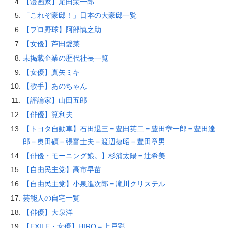
【漫画家】尾田栄一郎
「これぞ豪邸！」日本の大豪邸一覧
【プロ野球】阿部慎之助
【女優】芦田愛菜
未掲載企業の歴代社長一覧
【女優】真矢ミキ
【歌手】あのちゃん
【評論家】山田五郎
【俳優】筧利夫
【トヨタ自動車】石田退三＝豊田英二＝豊田章一郎＝豊田達
郎＝奥田碩＝張富士夫＝渡辺捷昭＝豊田章男
【俳優・モーニング娘。】杉浦太陽＝辻希美
【自由民主党】高市早苗
【自由民主党】小泉進次郎＝滝川クリステル
芸能人の自宅一覧
【俳優】大泉洋
【EXILE・女優】HIRO＝上戸彩