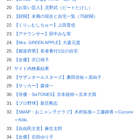
【お笑い芸人】北野武（ビートたけし）
【財閥】末裔の現在と自宅一覧（75財閥）
【くりぃむしちゅー】上田晋也
【アナウンサー】田中みな実
【Mrs. GREEN APPLE】大森元貴
【都道府県】長者番付1位の自宅
【女優】沢口靖子
サイト内検索結果
【サザンオールスターズ】桑田佳祐＝原由子
【サッカー】森保一
【俳優・SixTONES】京本政樹＝京本大我
【プロ野球】新庄剛志
【SMAP・おニャン子クラブ】木村拓哉＝工藤静香＝Cocomi
＝Kōki,
【自由民主党】麻生太郎
【女優】石田ゆり子